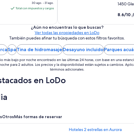
precio
30 ago. - 31 ago.
1450 Gl
es
Total con impuestos y cargos
de
8.6
/
10
¡
$149
en
¿Aún no encuentras lo que buscas?
Ver todas las propiedades en LoDo
total
También puedes afinar tu búsqueda con estos filtros favoritos.
por
noche
rca
Spa
Tina de hidromasaje
Desayuno incluido
Parques acuá
del
30
io más bajo por noche encontrado en las últimas 24 horas, con base en una estanc
ago
 noche para 2 adultos. Los precios y la disponibilidad están sujetos a cambios. Aplic
términos adicionales.
al
31
stacados en LoDo
ago
ia
s
Otros
Más formas de reservar
Hoteles 2 estrellas en Aurora