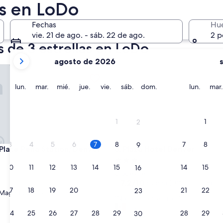
as en LoDo
róximo fin de semana
14 ago. - 16 ago.
Fechas
Hu
vie. 21 de ago. - sáb. 22 de ago.
2 p
 de 3 estrellas en LoDo
tus
agosto de 2026
meses
ce Peña Station/Denver Airport
Plaza Hotel Denver
actuales
son
lunes
martes
miércoles
jueves
viernes
sábado
domingo
lunes
lun.
mar.
mié.
jue.
vie.
sáb.
dom.
lun.
mar.
August
2026
y
1
1
2
September
2026.
3
4
5
6
7
8
7
8
9
ce Peña Station/Denver Airport
Plaza Hotel Denver
 Place Peña Station/Denver
3. Plaza Hotel Denver
Propiedad
10
11
12
13
14
15
14
15
16
d
de
Globeville
3.0
7.2
7.2/10
Bueno
(1,051 opiniones)
17
18
19
20
21
22
21
22
23
de
estrellas
Magnífico
(3,197 opiniones)
“
“No lo recomiendo...”
10,
N
juan
Bueno,
24
25
26
27
28
29
28
29
30
o
Ver menos
(1,051
o,