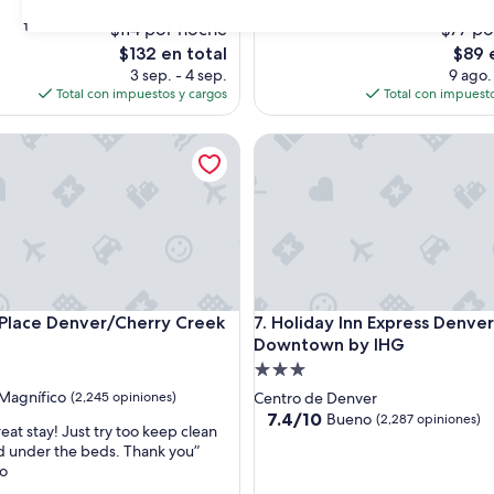
l
opiniones)
o
$114 por noche
$77 po
31
s)
r
El
El
$132 en total
$89 
e
precio
preci
3 sep. - 4 sep.
9 ago.
c
actual
actual
Total con impuestos y cargos
Total con impuesto
o
es
es
m
de
de
ace Denver/Cherry Creek
i
Holiday Inn Express Denver 
$132
$89
e
n
d
o
.
.
.
”
ace Denver/Cherry Creek
Holiday Inn Express Denver 
 Place Denver/Cherry Creek
7. Holiday Inn Express Denver
Downtown by IHG
d
Propiedad
de
Magnífico
(2,245 opiniones)
Centro de Denver
3.0
7.4
7.4/10
Bueno
(2,287 opiniones)
reat stay! Just try too keep clean
de
estrellas
d under the beds. Thank you”
o,
10,
do
Bueno,
s)