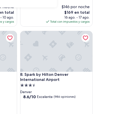
b
Ver menos
(2,338
i
r noche
$146 por noche
opiniones)
c
El
en total
$169 en total
a
o
precio
 - 10 ago.
16 ago. - 17 ago.
c
actual
s y cargos
Total con impuestos y cargos
i
es
ó
de
Downtown by IHG
Spark by Hilton Denver International Airport
n
$169
i
d
e
a
l
”
Downtown by IHG
Spark by Hilton Denver International Airport
8. Spark by Hilton Denver
International Airport
Propiedad
de
Denver
3.5
8.6
8.6/10
Excelente
(986 opiniones)
de
estrellas
10,
Excelente,