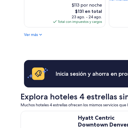
(3,479
a
$113 por noche
opiniones)
s
El
$131 en total
a
precio
23 ago. - 24 ago.
g
actual
Total con impuestos y cargos
r
es
e
de
Ver más
a
$131
t
s
t
a
y
!
J
Inicia sesión y ahorra en p
u
s
t
t
Explora hoteles 4 estrellas si
r
y
Muchos hoteles 4 estrellas ofrecen los mismos servicios que lo
t
o
Hyatt Centric Downtown Denver
Hyatt Centric
o
k
Downtown Denve
e