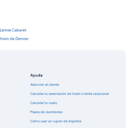
 Lannie Cabaret
 Union de Denver
 - Glendale
nd Cambridge
ion Station-Coors Field-16th St. Mall
Ayuda
Contemporáneo de Denver
Atención al cliente
a
Cancelar tu reservación de hotel o renta vacacional
tion
Cancelar tu vuelo
Plazos de reembolso
enver
Cómo usar un cupón de Expedia