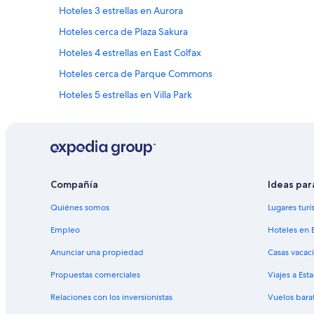
Hoteles 3 estrellas en Aurora
e
d
Hoteles cerca de Plaza Sakura
s
.
Hoteles 4 estrellas en East Colfax
T
Hoteles cerca de Parque Commons
h
a
Hoteles 5 estrellas en Villa Park
n
k
Hoteles 4 estrellas en Englewood
y
Hoteles 3 estrellas en Cherry Creek - Glendale
o
u
Hoteles 5 estrellas en Cherry Creek - Glendale
”
Hoteles 4 estrellas en Montclair
Compañía
Ideas par
Hoteles cerca de Estación de tren Union Station-Coors Fiel
Quiénes somos
Lugares turí
Hoteles cerca de 16th Street Mall
Empleo
Hoteles en 
Hoteles cerca de Puente Denver Millennium Bridge
Anunciar una propiedad
Casas vacac
Hoteles cerca de Larimer Square
Propuestas comerciales
Viajes a Est
Hoteles 2 estrellas en Sullivan
Relaciones con los inversionistas
Vuelos bara
Hoteles en Centro de Denver