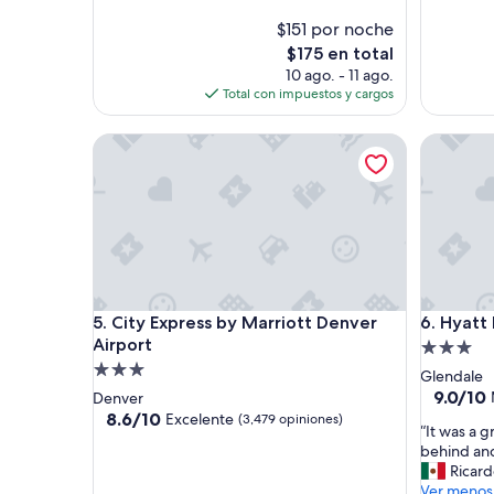
y
opiniones)
(3,197
b
$151 por noche
opinione
o
El
$175 en total
n
precio
10 ago. - 11 ago.
i
actual
Total con impuestos y cargos
t
es
o
de
l
City Express by Marriott Denver Airport
Hyatt Pl
$175
u
g
a
r
”
City Express by Marriott Denver Airport
Hyatt Pl
5. City Express by Marriott Denver
6. Hyatt
Airport
Propieda
Propiedad
de
Glendale
de
3.0
9.0
9.0/10
Denver
de
3.0
8.6
estrellas
8.6/10
Excelente
(3,479 opiniones)
“
“It was a g
10,
de
estrellas
I
behind an
Magnífic
10,
t
Ricar
(2,245
Excelente,
w
Ver menos
opinione