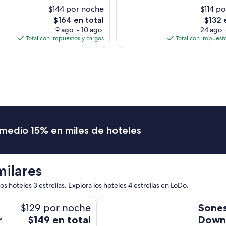
(2,287
$144 por noche
$114 p
opiniones)
El
El
$164 en total
$132 
precio
precio
9 ago. - 10 ago.
24 ago. 
actual
actual
Total con impuestos y cargos
Total con impuesto
es
es
de
de
$164
$132
romedio 15% en miles de hoteles
milares
s hoteles 3 estrellas. Explora los hoteles 4 estrellas en LoDo.
Sonesta Denver Downtown
$129 por noche
Sones
El
r
$149 en total
Down