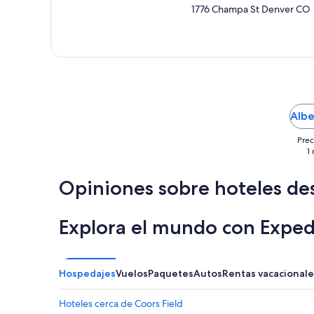
1776 Champa St Denver CO
e
p
c
l
e
a
n
b
e
Albe
h
i
Prec
n
1
d
a
Opiniones sobre hoteles de
n
d
u
Explora el mundo con Exped
n
d
e
r
Hospedajes
Vuelos
Paquetes
Autos
Rentas vacacionale
t
h
e
Hoteles cerca de Coors Field
b