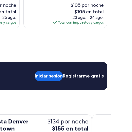
(986
or noche
$105 por noche
opiniones)
El
en total
$105 en total
precio
- 25 ago.
23 ago. - 24 ago.
actual
s y cargos
Total con impuestos y cargos
es
de
$105
Iniciar sesión
Registrarme gratis
Renaissance Denve
$134 por noche
ta Denver
El
town
$155 en total