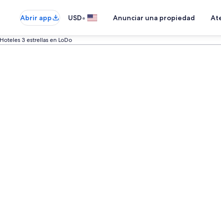
•
Abrir app
USD
Anunciar una propiedad
Ate
Hoteles 3 estrellas en LoDo