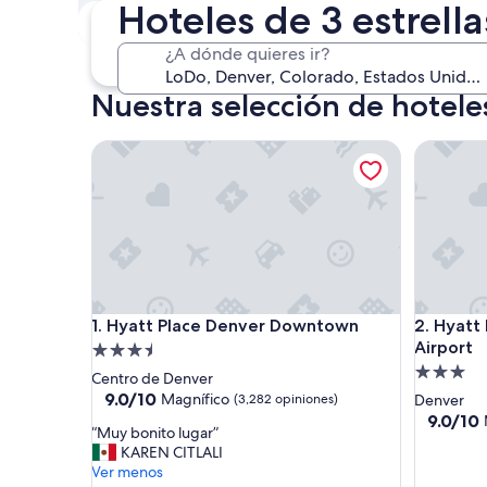
Hoteles de 3 estrell
Este fin de semana
P
7 ago. - 9 ago.
¿A dónde quieres ir?
Nuestra selección de hoteles
Hyatt Place Denver Downtown
Hyatt Pla
Hyatt Place Denver Downtown
Hyatt Pla
1. Hyatt Place Denver Downtown
2. Hyatt
Airport
Propiedad
Propieda
de
Centro de Denver
de
3.5
9.0
9.0/10
Magnífico
(3,282 opiniones)
Denver
de
3.0
estrellas
9.0
9.0/10
“
“Muy bonito lugar”
10,
de
estrellas
M
KAREN CITLALI
Magnífico,
10,
u
Ver menos
(3,282
Magnífic