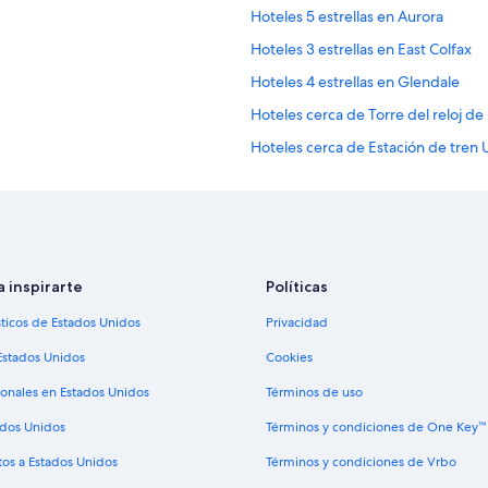
Hoteles 5 estrellas en Aurora
Hoteles 3 estrellas en East Colfax
Hoteles 4 estrellas en Glendale
Hoteles cerca de Torre del reloj de
Hoteles cerca de Estación de tren
Hoteles 4 estrellas en Wheat Ridge
Hoteles 4 estrellas en Cherry Creek
Hoteles 5 estrellas en Westcliff a
Condominios en Estación de tren Un
a inspirarte
Políticas
d-16th St. Mall
Hoteles cerca de Museo de Arte 
sticos de Estados Unidos
Privacidad
Hoteles cerca de Estadio Ball Aren
Estados Unidos
Cookies
Hoteles cerca de Edificio Union Sta
ionales en Estados Unidos
Términos de uso
Hoteles 5 estrellas en West Colfax
ados Unidos
Términos y condiciones de One Key™
Hoteles 4 estrellas en Centro de D
tos a Estados Unidos
Términos y condiciones de Vrbo
Hoteles 2 estrellas en Denver