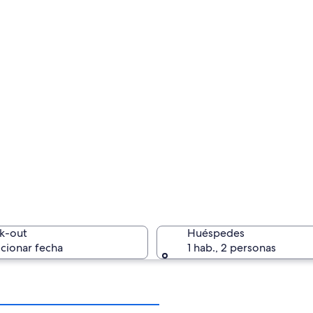
k-out
Huéspedes
cionar fecha
1 hab., 2 personas