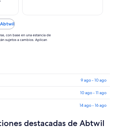
6
"
sep
al
7
Abtwil
sep
ras, con base en una estancia de
stán sujetos a cambios. Aplican
9 ago - 10 ago
10 ago - 11 ago
14 ago - 16 ago
ciones destacadas de Abtwil