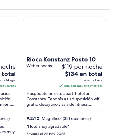
Rioca Konstanz Posto 10
cio a lo lejos.
Rioca Konstanz Posto 10
 noche
$119 por noche
Weberinnenstraße
4 Konstanz BW
El
 total
$134 en total
precio
o. - 24 ago.
6 sep. - 7 sep.
es
tos y cargos
Total con impuestos y cargos
de
gocios
Hospédate en este apart-hotel en
$134
sición
Constanza. Tendrás a tu disposición wifi
amiento.
gratis, desayuno y sala de fitness.
en
l
Estarás muy cerca de atracciones como
total
Isla de Mainau ...
por
iones)
9.2
/
10
¡Magnífico! (321 opiniones)
noche
es
"Hotel muy agradable"
del
no es muy
Enviada el 22 nov. 2025