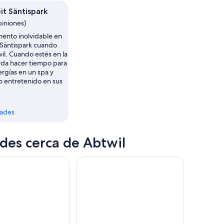
it Säntispark
piniones)
ento inolvidable en
 Säntispark cuando
wil. Cuando estés en la
rda hacer tiempo para
rgías en un spa y
o entretenido en sus
dades
des cerca de Abtwil