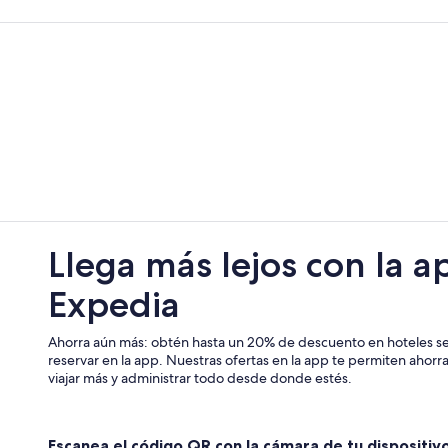
Hoteles en Widnau
Hoteles en Wattwil
Hoteles en Wil
Apartamentos en Cantón de San G
Hoteles en Unterwasser
Hoteles en Staad
Hoteles en Rebstein
Hoteles en Hemberg
Llega más lejos con la a
Expedia
Ahorra aún más: obtén hasta un 20% de descuento en hoteles se
reservar en la app. Nuestras ofertas en la app te permiten ahor
viajar más y administrar todo desde donde estés.
Escanea el código QR con la cámara de tu dispositiv