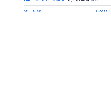
Hoteles cerca de Plaza Roja
St. Gallen
Gossau
Hoteles cerca de Säntis
Hoteles en Gossau
Hoteles en Distrito de Saint Gallen
Hoteles en Flawil
Hoteles en Gaiserwald
Hoteles en Oberriet
Hoteles en Bütschwil