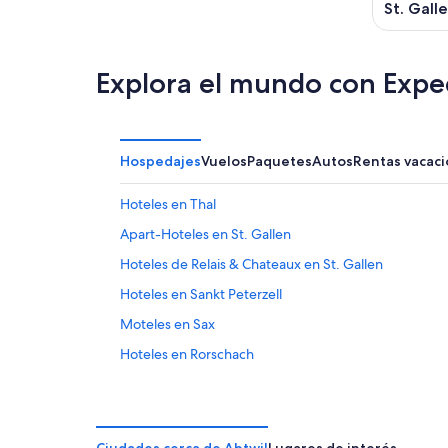
St. Gall
Explora el mundo con Expe
Hospedajes
Vuelos
Paquetes
Autos
Rentas vacaci
Hoteles en Thal
Apart-Hoteles en St. Gallen
Hoteles de Relais & Chateaux en St. Gallen
Hoteles en Sankt Peterzell
Moteles en Sax
Hoteles en Rorschach
Hoteles en Altenrhein
Hoteles en Wittenbach
Hoteles en Steinach
Ciudades cerca de Abtwil
Lugares de interés