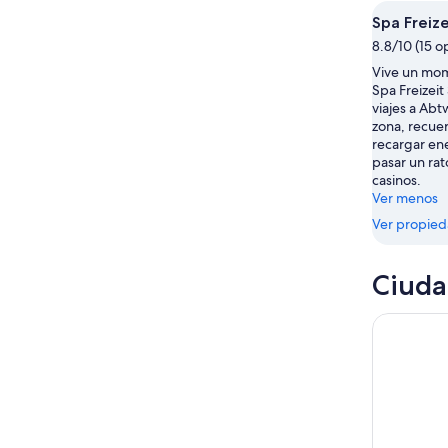
10
la
el
Spa Freize
ago
noche,
próximo
8.8/10 (15 o
10
fin
Vive un mom
ago
de
Spa Freizeit
-
semana,
viajes a Abt
11
14
zona, recue
ago
ago
recargar ene
pasar un rat
-
casinos.
16
Ver menos
ago
Ver propie
Ciuda