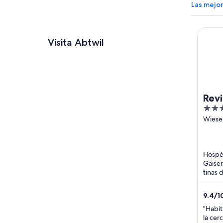
Las mejo
Revier 
Visita Abtwil
Revi
4
out
Wiese
5 Gai
of
SG
5
Hospéd
Gaiser
tinas 
un par
muy ..
9.4
/
1
"Habit
la cer