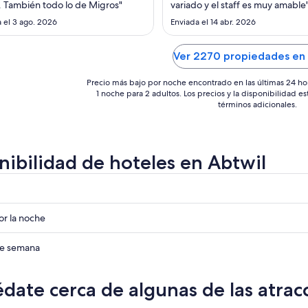
16
23
. También todo lo de Migros"
variado y el staff es muy amable
ago
ago
 el 3 ago. 2026
Enviada el 14 abr. 2026
al
al
17
24
Ver 2270 propiedades en 
ago
ago
Precio más bajo por noche encontrado en las últimas 24 ho
1 noche para 2 adultos. Los precios y la disponibilidad e
términos adicionales.
nibilidad de hoteles en Abtwil
r
r
r la noche
r
 de semana
date cerca de algunas de las atrac