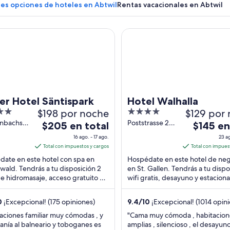
res opciones de hoteles en Abtwil
Rentas vacacionales en Abtwil
Hotel Säntispark
Hotel Walhalla
Un campo verde con un árbol y un edifi
er Hotel Säntispark
Hotel Walhalla
$198 por noche
4
$129 por
out
nbachstrasse
Poststrasse 27
El
El
$205 en total
$145 en
serwald
St. Gallen SG
of
precio
precio
16 ago. - 17 ago.
23 ag
5
es
es
Total con impuestos y cargos
Total con impues
de
de
ate en este hotel con spa en
Hospédate en este hotel de ne
$205
$145
wald. Tendrás a tu disposición 2
en St. Gallen. Tendrás a tu dispo
de hidromasaje, acceso gratuito a
en
wifi gratis, desayuno y estacion
en
que acuático y desayuno. Estarás
Nuestros huéspedes destacan e
total
total
.
desayuno ...
por
por
0
¡Excepcional! (175 opiniones)
9.4
/
10
¡Excepcional! (1014 opin
noche
noche
aciones familiar muy cómodas , y
"Cama muy cómoda , habitacion
del
del
canía al balneario y toboganes es
amplias , silencioso , el desayu