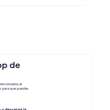
alo
pp de
leccionados al
rar para que puedas
o y descarga la