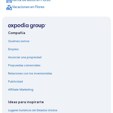
Hoteles cerca de Centro comercial Maya Mall
Vacaciones en Flores
Hoteles cerca de Iglesia de Nuestra Señora de los Remedios
Hoteles cerca de A. Internacional Mundo Maya
Hoteles cerca de Parque Central
Compañía
Quiénes somos
Empleo
Anunciar una propiedad
Propuestas comerciales
Relaciones con los inversionistas
Publicidad
Affiliate Marketing
Ideas para inspirarte
Lugares turísticos de Estados Unidos