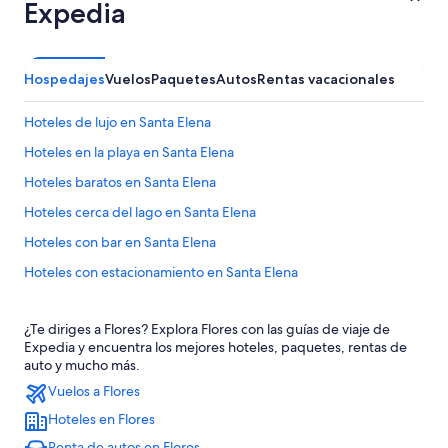
Expedia
Hospedajes
Vuelos
Paquetes
Autos
Rentas vacacionales
Hoteles de lujo en Santa Elena
Hoteles en la playa en Santa Elena
Hoteles baratos en Santa Elena
Hoteles cerca del lago en Santa Elena
Hoteles con bar en Santa Elena
Hoteles con estacionamiento en Santa Elena
Hoteles con alberca en Santa Elena
¿Te diriges a Flores? Explora Flores con las guías de viaje de
Hoteles con vista en Santa Elena
Expedia y encuentra los mejores hoteles, paquetes, rentas de
Hoteles para bodas en Santa Elena
auto y mucho más.
Vuelos a Flores
Hoteles en Santa Elena
Hoteles en Flores
Lodges en Santa Elena
Renta de autos en Flores