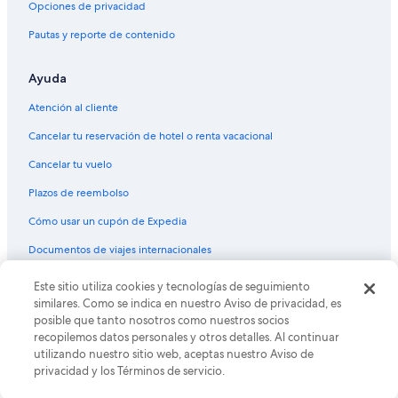
Opciones de privacidad
Pautas y reporte de contenido
Ayuda
Atención al cliente
Cancelar tu reservación de hotel o renta vacacional
Cancelar tu vuelo
Plazos de reembolso
Cómo usar un cupón de Expedia
Documentos de viajes internacionales
Este sitio utiliza cookies y tecnologías de seguimiento
© 2026 Expedia, Inc., una empresa de Expedia Group. Todos los
derechos reservados. Expedia y el logo de Expedia son marcas
similares. Como se indica en nuestro Aviso de privacidad, es
registradas o marcas comerciales de Expedia, Inc. CST# 2029030-50.
posible que tanto nosotros como nuestros socios
recopilemos datos personales y otros detalles. Al continuar
utilizando nuestro sitio web, aceptas nuestro Aviso de
privacidad y los Términos de servicio.