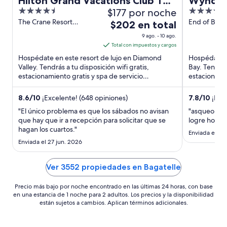
Hilton Grand Vacations Club The
Wyndha
4.5
$177 por noche
5
Crane Barbados
Lords Ca
out
out
The Crane Resort
End of Bela
El
$202 en total
Diamond Valley
Bay St. Phili
of
of
precio
9 ago. - 10 ago.
5
5
es
Total con impuestos y cargos
de
Hospédate en este resort de lujo en Diamond
Hospédate e
$202
Valley. Tendrás a tu disposición wifi gratis,
Bay. Tendrás 
estacionamiento gratis y spa de servicio
en
estacionamien
completo. Nuestros huéspedes ...
Nuestros hu
total
por
8.6
/
10
¡Excelente! (648 opiniones)
7.8
/
10
¡Buen
noche
"El único problema es que los sábados no avisan
"asqueorsa a
del
que hay que ir a recepción para solicitar que se
logre hosp
hagan los cuartos."
9
Enviada el 20
ago
Enviada el 27 jun. 2026
al
10
Ver 3552 propiedades en Bagatelle
ago
Precio más bajo por noche encontrado en las últimas 24 horas, con base
en una estancia de 1 noche para 2 adultos. Los precios y la disponibilidad
están sujetos a cambios. Aplican términos adicionales.