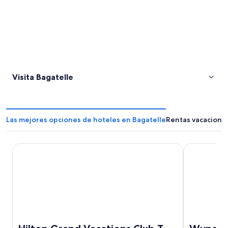
Visita Bagatelle
Las mejores opciones de hoteles en Bagatelle
Rentas vacacional
Hilton Grand Vacations Club The Crane Barbados
Wyndham Gra