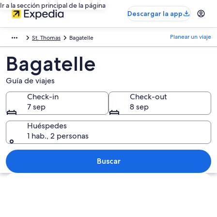
Ir a la sección principal de la página
Descargar la app
Planear un viaje
St. Thomas
Bagatelle
Bagatelle
Guía de viajes
Check-in
Check-out
7 sep
8 sep
Huéspedes
1 hab., 2 personas
Buscar
Explorar mapa