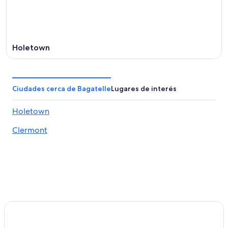
16
ago
Holetown
Ciudades cerca de Bagatelle
Lugares de interés
Holetown
Clermont