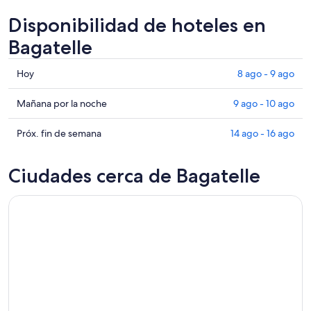
Disponibilidad de hoteles en
Bagatelle
Consultar
Hoy
8 ago - 9 ago
precios
en
Consultar
Mañana por la noche
9 ago - 10 ago
Bagatelle
precios
para
en
Consultar
Próx. fin de semana
14 ago - 16 ago
hoy,
Bagatelle
precios
8
para
en
Ciudades cerca de Bagatelle
ago
mañana
Bagatelle
-
por
para
9
la
el
ago
noche,
próximo
9
fin
ago
de
-
semana,
10
14
ago
ago
-