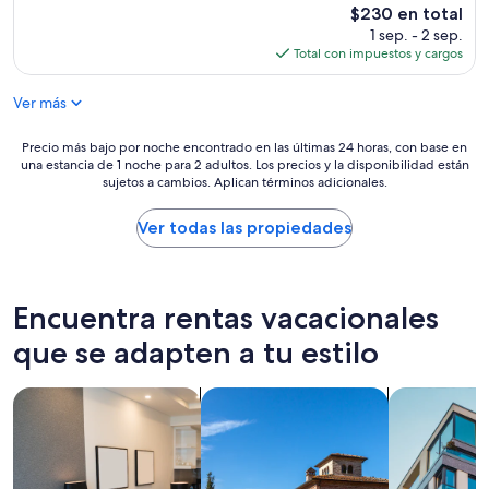
Magnífico,
El
$230 en total
(756
precio
1 sep. - 2 sep.
opiniones)
actual
Total con impuestos y cargos
es
de
Ver más
$230
Precio
Precio más bajo por noche encontrado en las últimas 24 horas, con base en
una estancia de 1 noche para 2 adultos. Los precios y la disponibilidad están
más
sujetos a cambios. Aplican términos adicionales.
bajo
por
noche
Ver todas las propiedades
encontrado
en
las
últimas
Encuentra rentas vacacionales
24
horas,
que se adapten a tu estilo
con
base
Buscar apart-hoteles
Buscar villas
Buscar depa
en
una
estancia
de
1