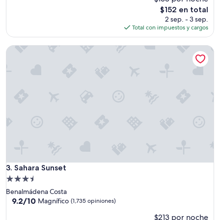
Excelente,
El
$152 en total
(153
precio
2 sep. - 3 sep.
opiniones)
actual
Total con impuestos y cargos
es
de
Sahara Sunset
$152
Sahara Sunset
3. Sahara Sunset
Propiedad
de
Benalmádena Costa
3.5
9.2
9.2/10
Magnífico
(1,735 opiniones)
de
estrellas
$213 por noche
10,