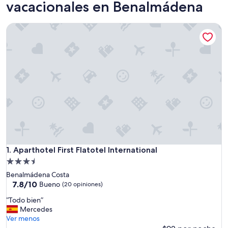
vacacionales en Benalmádena
Aparthotel First Flatotel International
Aparthotel First Flatotel International
1. Aparthotel First Flatotel International
Propiedad
de
Benalmádena Costa
3.5
7.8
7.8/10
Bueno
(20 opiniones)
de
estrellas
“
“Todo bien”
10,
T
Mercedes
Bueno,
o
Ver menos
(20
d