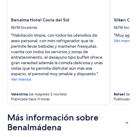
Benalma Hotel Costa del Sol
Silken Com
10/10
Excelente
10/10
Excelen
"Habitación limpia, con todos los utensilios de
"Muy agrada
aseo personal, con mini refrigerador que te
Ver menos
permite llevar bebidas y mantener fresquitas,
cuenta con todos los servicios y zonas de
entretenimiento, el desayuno tipo buffet ofrece
gran variedad además la comida deliciosa y unas
vistas que te permite disfrutar aún más ese
espacio, el personal muy amable y dispuesto."
Ver menos
Valentina
(se hospedó 2 noches)
Rafael
(se ho
Publicada hace 11 horas
Publicada hac
Más información sobre
Benalmádena