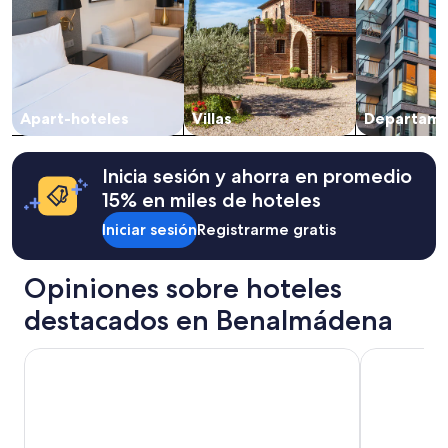
noche
para
2
adultos.
Los
precios
Apart-hoteles
Villas
Departame
y
la
disponibilidad
están
Inicia sesión y ahorra en promedio
sujetos
15% en miles de hoteles
a
cambios.
Iniciar sesión
Registrarme gratis
Aplican
términos
Opiniones sobre hoteles
adicionales.
destacados en Benalmádena
Benalma Hotel Costa del Sol
Silken Comf