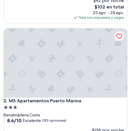
$92 por noche
opiniones)
o
El
$102 en total
b
precio
23 ago. - 24 ago.
i
actual
Total con impuestos y cargos
e
es
n
de
MS Apartamentos Puerto Marina
”
$102
MS Apartamentos Puerto Marina
2. MS Apartamentos Puerto Marina
Propiedad
de
Benalmádena Costa
3.0
8.6
8.6/10
Excelente
(153 opiniones)
de
estrellas
$138 por noche
10,