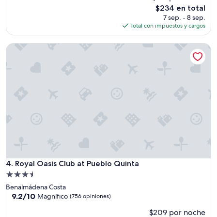
Magnífico,
El
$234 en total
(1,735
precio
7 sep. - 8 sep.
opiniones)
actual
Total con impuestos y cargos
es
de
Royal Oasis Club at Pueblo Quinta
$234
Royal Oasis Club at Pueblo Quinta
4. Royal Oasis Club at Pueblo Quinta
Propiedad
de
Benalmádena Costa
3.5
9.2
9.2/10
Magnífico
(756 opiniones)
de
estrellas
$209 por noche
10,