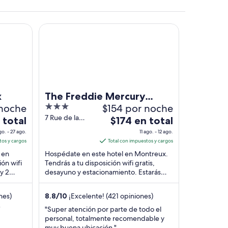
The Freddie Mercury Hotel
x
The Freddie Mercury
 noche
3
$154 por noche
Hotel
out
7 Rue de la
El
 total
$174 en total
Rouvenettaz
of
precio
go. - 27 ago.
11 ago. - 12 ago.
Montreux VD
5
es
tos y cargos
Total con impuestos y cargos
de
 en
Hospédate en este hotel en Montreux.
$174
ón wifi
Tendrás a tu disposición wifi gratis,
y 2
desayuno y estacionamiento. Estarás
en
spedes
muy cerca de atracciones como Musée
total
de Montreux ...
por
nes)
8.8
/
10
¡Excelente! (421 opiniones)
noche
"
"Super atención por parte de todo el
del
personal, totalmente recomendable y
11
muy buena ubicación."