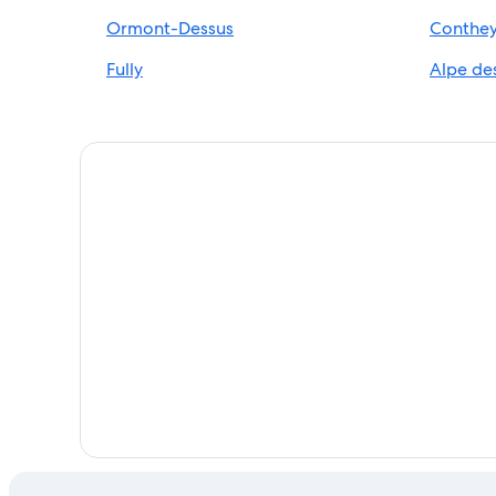
Apart-Hoteles en Aigle
Ormont-Dessus
Conthe
Hoteles en Yvorne
Fully
Alpe de
Hoteles con spa en Les Diablerets
Hoteles con spa en Villars-sur-Ollon
Hoteles en Villars-sur-Ollon
Villas en Lavey-les-Bains
Hoteles en Roche
Hoteles en Le Sepey