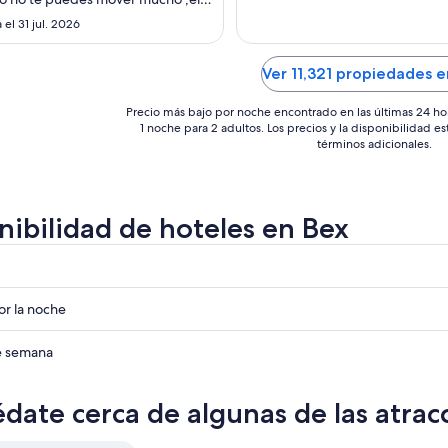
ago
ago
ale de la regadera caliente y fría
 el 31 jul. 2026
trol , el agua te la venden la tele
al
al
 nada llega a smarty fatal lo único
17
27
de ese hotel es la ubicación"
Ver 11,321 propiedades e
ago
ago
Precio más bajo por noche encontrado en las últimas 24 ho
1 noche para 2 adultos. Los precios y la disponibilidad e
términos adicionales.
nibilidad de hoteles en Bex
r
r
r la noche
r
de semana
date cerca de algunas de las atrac