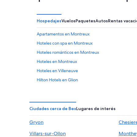
Hospedajes
Vuelos
Paquetes
Autos
Rentas vacaci
Apartamentos en Montreux
Hoteles con spa en Montreux
Hoteles románticos en Montreux
Hoteles en Montreux
Hoteles en Villeneuve
Hilton Hotels en Glion
Hoteles de ski en Glion
Hoteles en Gryon
Hoteles en Veytaux
Ciudades cerca de Bex
Lugares de interés
Accor Hotels en Leysin
Gryon
Chesier
Hoteles en Leysin
Villars-sur-Ollon
Monthe
Hoteles en Les Mosses