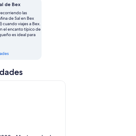
al de Bex
recorriendo las
Mina de Sal en Bex
) cuando viajes a Bex.
n el encanto típico de
queño es ideal para
dades
idades
000 y Montreux desde Lausana