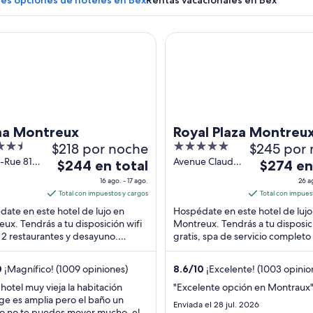
res opciones de hoteles en Bex
Rentas vacacionales en Bex
Montreux
Royal Plaza Montreux
Paisaje montañoso con viñedos, un pueblo y un castillo.
a Montreux
Royal Plaza Montreu
$218 por noche
5
$245 por
out
-Rue 81
Avenue Claude
El
El
$244 en total
$274 en
eux VD
Nobs 7
of
precio
precio
16 ago. - 17 ago.
26 a
Montreux VD
5
es
es
Total con impuestos y cargos
Total con impues
de
de
ate en este hotel de lujo en
Hospédate en este hotel de lujo
$244
$274
ux. Tendrás a tu disposición wifi
Montreux. Tendrás a tu disposici
, 2 restaurantes y desayuno.
en
gratis, spa de servicio completo 
en
ros huéspedes destacan la
bares o lounges. Nuestros hué
total
total
ón del personal ...
destacan ...
por
por
0
¡Magnífico! (1009 opiniones)
8.6
/
10
¡Excelente! (1003 opinio
noche
noche
 hotel muy vieja la habitación
"Excelente opción en Montraux
del
del
ege es amplia pero el baño un
Enviada el 28 jul. 2026
16
26
o no te puedes mover mucho ,el