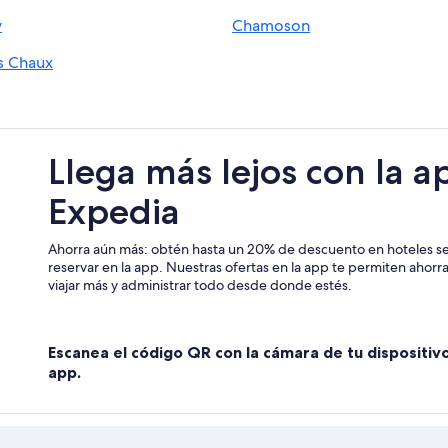
Hoteles baratos en Ollon
y
Chamoson
Resorts en Les Diablerets
s Chaux
Chalets en Villars-sur-Ollon
Hoteles de ski en Villars-sur-Ollon
Hoteles en Lavey-les-Bains
Llega más lejos con la a
Hilton Hotels en Roche
Expedia
Hoteles cerca de Scex Rouge
Villas en Lavey-Morcles
Ahorra aún más: obtén hasta un 20% de descuento en hoteles se
reservar en la app. Nuestras ofertas en la app te permiten ahor
viajar más y administrar todo desde donde estés.
Escanea el código QR con la cámara de tu dispositiv
app.