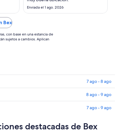
ago
Enviada el 1 ago. 2026
al
12
n Bex
ago
ras, con base en una estancia de
stán sujetos a cambios. Aplican
7 ago - 8 ago
8 ago - 9 ago
7 ago - 9 ago
ciones destacadas de Bex