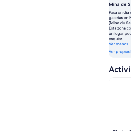
8
la
este
Mina de S
ago
noche,
fin
Pasa un día 
8
de
galerías en 
ago
semana,
(Mine du Sel
-
7
Esta zona co
9
ago
un lugar pe
esquiar.
ago
-
Ver menos
9
Ver propie
ago
Activ
Glacier 3