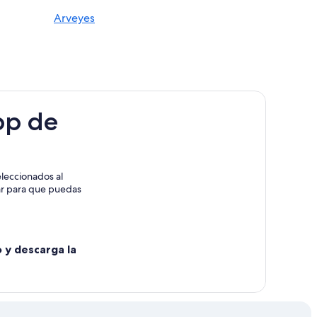
Arveyes
pp de
leccionados al
rar para que puedas
o y descarga la