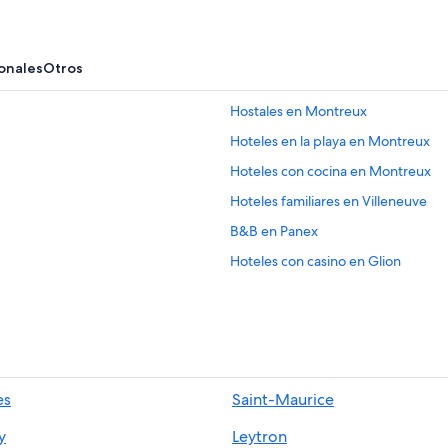
onales
Otros
Hostales en Montreux
Hoteles en la playa en Montreux
Hoteles con cocina en Montreux
Hoteles familiares en Villeneuve
B&B en Panex
Hoteles con casino en Glion
Hoteles en Glion
Hoteles en Corbeyrier
Hoteles cerca de Castillo de Chillon
Hoteles con spa en Leysin
es
Saint-Maurice
Hostales en Les Mosses
y
Leytron
Hoteles en Caux