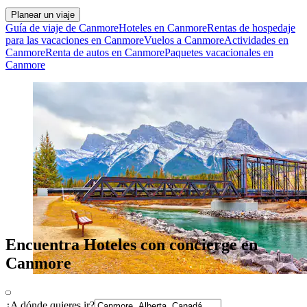
Planear un viaje
Guía de viaje de Canmore
Hoteles en Canmore
Rentas de hospedaje
para las vacaciones en Canmore
Vuelos a Canmore
Actividades en
Canmore
Renta de autos en Canmore
Paquetes vacacionales en
Canmore
Encuentra Hoteles con concierge en
Canmore
¿A dónde quieres ir?