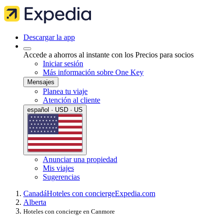
Descargar la app
Accede a ahorros al instante con los Precios para socios
Iniciar sesión
Más información sobre One Key
Mensajes
Planea tu viaje
Atención al cliente
español · USD · US
Anunciar una propiedad
Mis viajes
Sugerencias
Canadá
Hoteles con concierge
Expedia.com
Alberta
Hoteles con concierge en Canmore