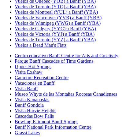
Vuelos de Québec (YQB) a Banff (YBA)
Vuelos de Toronto (YTO) a Banff (YBA)
Vuelos de Montreal (YUL) a Banff (YBA)
Vuelos de Vancouver (YVR) a Banff (YBA)
Vuelos de Winnipeg (YWG) a Banff (YBA)
Vuelos de Calgary (YYC) a Banff (YBA)
Vuelos de Victoria (YYJ) a Banff (YBA)
Vuelos de Toronto (YYZ) a Banff (YBA)
Vuelos a Dead Man's Flats
Centro educativo Banff Centre for Arts and Creativity
Parque Banff Cascades of Time Gardens
Upper Hot Springs
Visita Exshaw
Canmore Recreation Centre
Vacaciones en Banff
Visita Banff
Museo Whyte de las Montañas Rocosas Canadienses
Visita Kananaskis
Banff Gondola
Visita Harvie Heights
Cascadas Bow Falls
Bowling Fairmont Banff Springs
Banff National Park Information Centre
Grassi Lakes