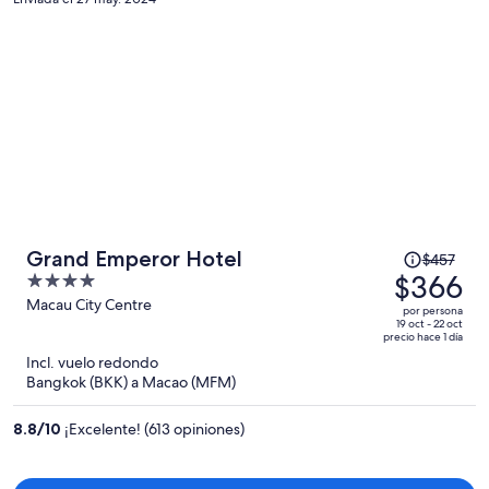
persona
El
Grand Emperor Hotel
$457
precio
$366
4
era
out
Macau City Centre
por persona
de
of
19 oct - 22 oct
precio hace 1 día
$457
5
Incl. vuelo redondo
y
Bangkok (BKK) a Macao (MFM)
ahora
es
8.8
/
10
¡Excelente! (613 opiniones)
de
$366
por