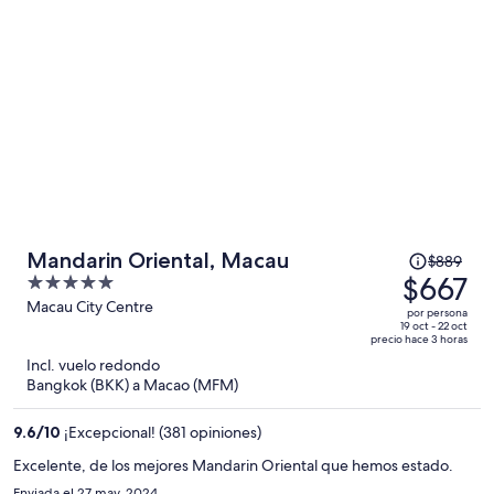
$346
por
persona
El
Mandarin Oriental, Macau
$889
precio
$667
5
era
out
Macau City Centre
por persona
de
of
19 oct - 22 oct
precio hace 3 horas
$889
5
Incl. vuelo redondo
y
Bangkok (BKK) a Macao (MFM)
ahora
es
9.6
/
10
¡Excepcional! (381 opiniones)
de
$667
Excelente, de los mejores Mandarin Oriental que hemos estado.
por
Enviada el 27 may. 2024