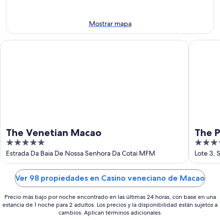
ago
semana,
próximo
-
14
fin
12
ago
de
Mostrar mapa
ago
-
semana,
16
21
The Venetian Macao
The Pari
ago
ago
-
23
ago
The Venetian Macao
The P
5
5
out
out
Estrada Da Baia De Nossa Senhora Da Cotai MFM
Lote 3, S
of
of
5
5
Ver 98 propiedades en Casino veneciano de Macao
Precio más bajo por noche encontrado en las últimas 24 horas, con base en una
estancia de 1 noche para 2 adultos. Los precios y la disponibilidad están sujetos a
cambios. Aplican términos adicionales.