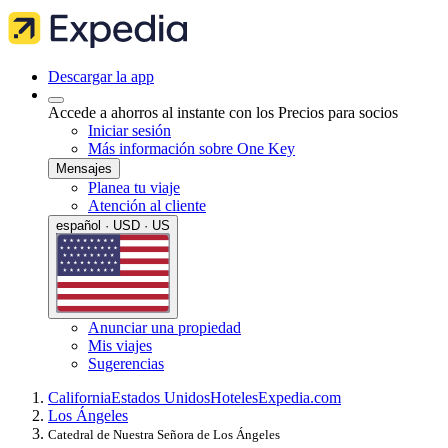
Descargar la app
Accede a ahorros al instante con los Precios para socios
Iniciar sesión
Más información sobre One Key
Mensajes
Planea tu viaje
Atención al cliente
español · USD · US
Anunciar una propiedad
Mis viajes
Sugerencias
California
Estados Unidos
Hoteles
Expedia.com
Los Ángeles
Catedral de Nuestra Señora de Los Ángeles