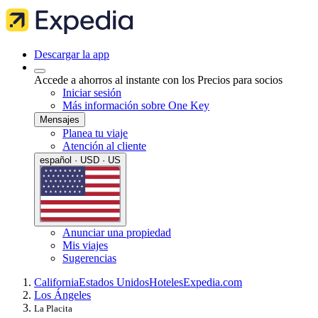
Descargar la app
Accede a ahorros al instante con los Precios para socios
Iniciar sesión
Más información sobre One Key
Mensajes
Planea tu viaje
Atención al cliente
español · USD · US
Anunciar una propiedad
Mis viajes
Sugerencias
California
Estados Unidos
Hoteles
Expedia.com
Los Ángeles
La Placita