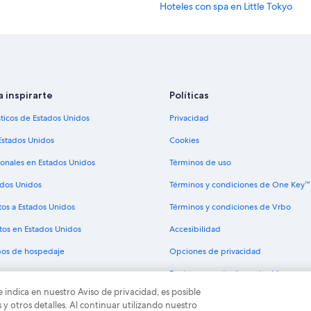
Hoteles con spa en Little Tokyo
Hoteles románticos en Little Tokyo
Hoteles boutique en Little Tokyo
Hoteles con estacionamiento en Lit
Hoteles gay friendly en Little Tokyo
a inspirarte
Políticas
Hoteles en Little Tokyo
sticos de Estados Unidos
Privacidad
B&B en Los Ángeles
Estados Unidos
Cookies
Campings en Los Ángeles
ionales en Estados Unidos
Términos de uso
Casas de ciudad en Los Ángeles
ados Unidos
Términos y condiciones de One Key™
Casas vacacionales en Los Ángeles
tos a Estados Unidos
Términos y condiciones de Vrbo
Casas rurales en Los Ángeles
tos en Estados Unidos
Accesibilidad
Chalets en Los Ángeles
ipos de hospedaje
Opciones de privacidad
Condominios en Los Ángeles
Pautas y reporte de contenido
Hoteles haciendas en Los Ángeles
e indica en nuestro Aviso de privacidad, es posible
Hoteles Cápsula en Los Ángeles
odos los derechos reservados. Expedia y el logo de Expedia son marcas registrad
 otros detalles. Al continuar utilizando nuestro