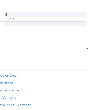
3
13,157
ngeles Union
com Arena
 Civic Center
 - Vermont
 Wilshire - Vermont