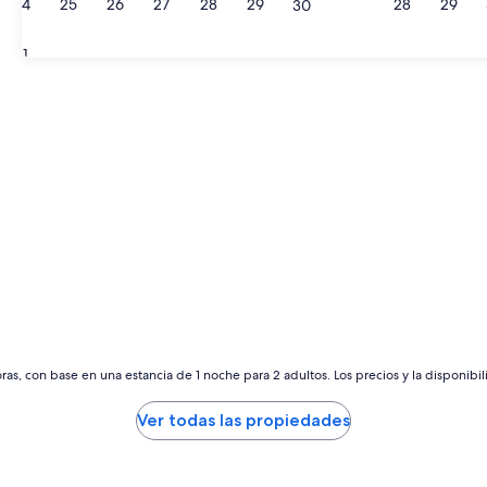
24
25
26
27
28
29
28
29
30
31
as, con base en una estancia de 1 noche para 2 adultos. Los precios y la disponibil
Ver todas las propiedades