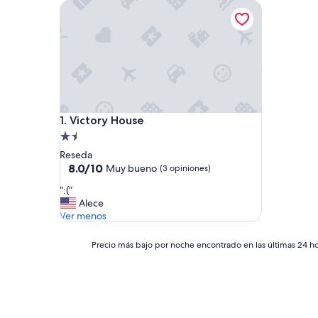
Victory House
Victory House
1. Victory House
Propiedad
de
Reseda
1.5
8.0
8.0/10
Muy bueno
(3 opiniones)
de
estrellas
“
“:(”
10,
:
Alece
Muy
(
Ver menos
bueno,
”
(3
opiniones)
Precio
Precio más bajo por noche encontrado en las últimas 24 hor
más
bajo
por
noche
encontrado