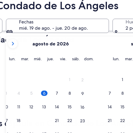
En dos meses
 Condado de Los Ángeles
2 oct. - 4 oct.
Fechas
Hu
mié. 19 de ago. - jue. 20 de ago.
2 p
dado de Los Ángeles
tus
agosto de 2026
meses
La Habra
actuales
son
lunes
martes
miércoles
jueves
viernes
sábado
domingo
lunes
lun.
mar.
mié.
jue.
vie.
sáb.
dom.
lun.
mar.
August
2026
y
1
1
2
September
2026.
3
4
5
6
7
8
7
8
9
10
11
12
13
14
15
14
15
16
La Habra
17
18
19
20
21
22
21
22
es cápsula en Condado de Los Ánge
23