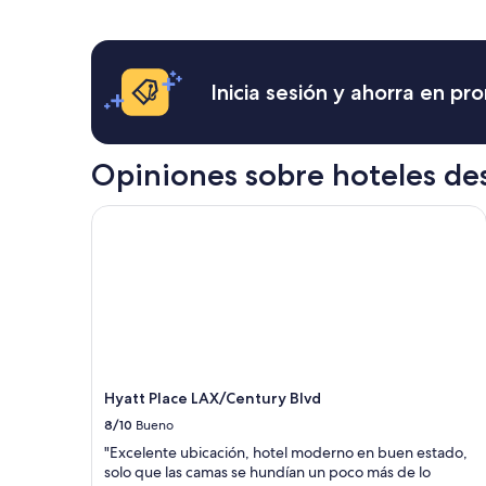
en
las
últimas
24
horas,
Inicia sesión y ahorra en p
con
base
en
una
Opiniones sobre hoteles de
estancia
de
Hyatt Place LAX/Century Blvd
1
noche
para
2
adultos.
Los
precios
y
la
disponibilidad
Hyatt Place LAX/Century Blvd
están
8/10
Bueno
sujetos
"Excelente ubicación, hotel moderno en buen estado,
a
solo que las camas se hundían un poco más de lo
cambios.