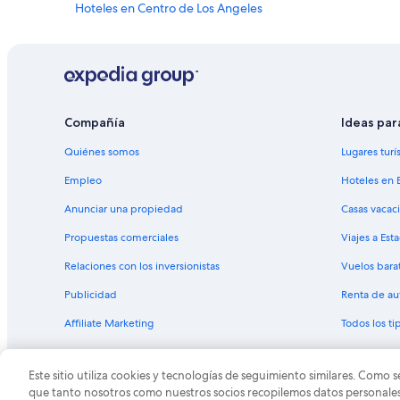
Hoteles en Centro de Los Angeles
Hoteles para ir de compras en Little Tokyo
Hoteles baratos en Little Tokyo
Hoteles con desayuno incluido en Little Tokyo
Hoteles con vista en Little Tokyo
Compañía
Ideas par
Hoteles de Vagabond Inn en Little Tokyo
Quiénes somos
Lugares turí
Apart-Hoteles en Los Ángeles
Empleo
Hoteles en 
Cabañas en Los Ángeles
Anunciar una propiedad
Casas vacac
Casas de campo en Los Ángeles
Propuestas comerciales
Viajes a Est
Casas de huéspedes en Los Ángeles
Relaciones con los inversionistas
Vuelos bara
Casas flotantes en Los Ángeles
Publicidad
Renta de au
Castillos en Los Ángeles
Affiliate Marketing
Todos los t
Resorts en Los Ángeles
Apartamentos en Los Ángeles
Este sitio utiliza cookies y tecnologías de seguimiento similares. Como s
Hostales en Los Ángeles
© 2026 Expedia, Inc., una empresa de Expedia Group. T
que tanto nosotros como nuestros socios recopilemos datos personales y