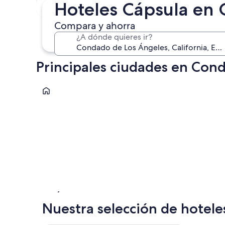
En un mes
Hoteles Cápsula en
4 sept. - 6 sept.
Compara y ahorra
¿A dónde quieres ir?
Principales ciudades en Con
Los Ángeles
Los Ángeles
Nuestra selección de hotel