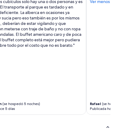
s cubículos solo hay una o dos personas y es
Ver menos
El transporte al parque es tardado y en
eficiente. La alberca en ocasiones ya
 sucia pero eso también es por los mismos
 deberían de estar vigilando y que
n meterse con traje de baño y no con ropa
sandalias. El buffet americano caro y de poca
el buffet completo está mejor pero pudiera
bre todo por el costo que no es barato."
n
(se hospedó 5 noches)
Rafael
(se hospedó 3 noche
ce 5 días
Publicada hace 5 días