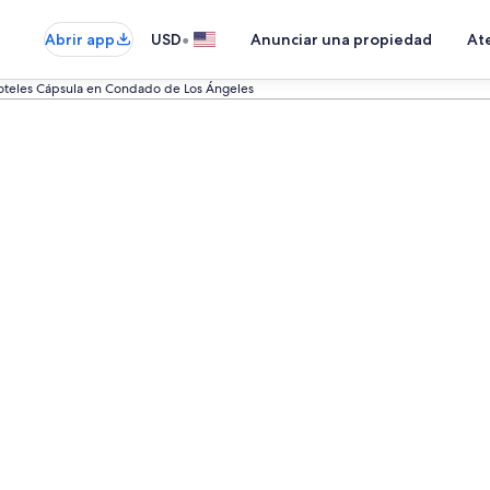
•
Abrir app
USD
Anunciar una propiedad
Ate
teles Cápsula en Condado de Los Ángeles