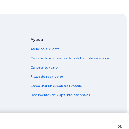
tle Tokyo
Ayuda
Atención al cliente
Cancelar tu reservación de hotel o renta vacacional
Cancelar tu vuelo
Plazos de reembolso
Cómo usar un cupón de Expedia
Documentos de viajes internacionales
as o marcas comerciales de Expedia, Inc. CST# 2029030-50.