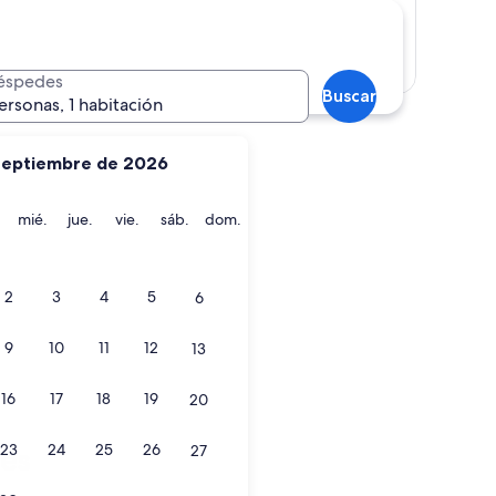
Mostrar mapa
éspedes
Buscar
ersonas, 1 habitación
septiembre de 2026
martes
miércoles
jueves
viernes
sábado
domingo
mié.
jue.
vie.
sáb.
dom.
2
3
4
5
6
9
10
11
12
13
16
17
18
19
20
23
24
25
26
les
27