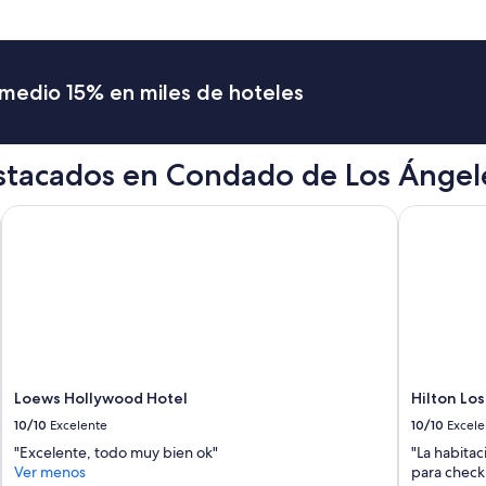
romedio 15% en miles de hoteles
stacados en Condado de Los Ángel
Loews Hollywood Hotel
Hilton Los 
Loews Hollywood Hotel
Hilton Lo
10/10
Excelente
10/10
Excele
"Excelente, todo muy bien ok"
"La habitac
Ver menos
para check 