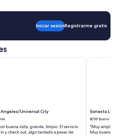
Iniciar sesión
Registrarme gratis
es
Angeles/Universal City
Sonesta Los Angeles A
s Angeles/Universal City
Sonesta Los Angeles A
nte
8/10
Bueno
ion buena vista, grande, limpio. El servicio
"Muy amplio y cómodo , 
in y check out, algo tardado a pesar de
Muy buena opción si vas 