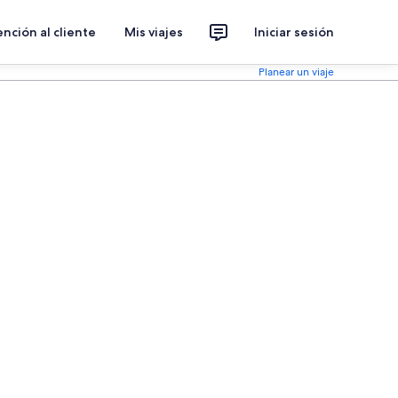
nción al cliente
Mis viajes
Iniciar sesión
Planear un viaje