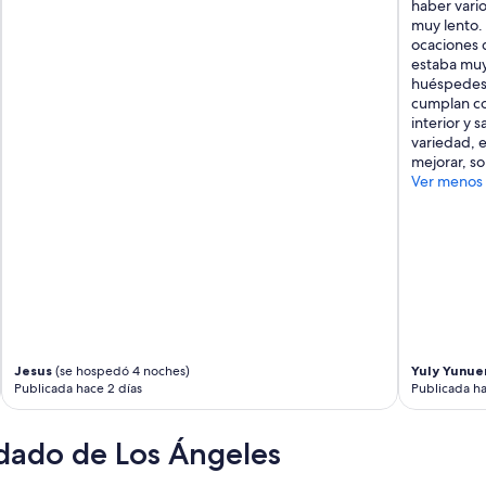
haber vario
muy lento. 
ocaciones d
estaba muy
huéspedes,
cumplan co
interior y 
variedad, 
mejorar, so
Ver menos
Jesus
(se hospedó 4 noches)
Yuly Yunue
Publicada hace 2 días
Publicada ha
dado de Los Ángeles