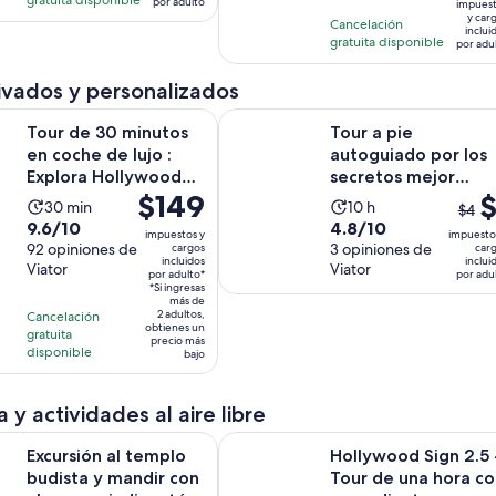
1091
horas
por adulto
impues
es
$79.
con
y car
opiniones
Cancelación
y
inclui
de
por
402
gratuita disponible
por adu
30
$99.
adulto
opiniones
minutos
por
ivados y personalizados
adult
S
 minutos en coche de lujo : Explora Hollywood en un Ferrari
Tour a pie autoguiado por los sec
Tour de 30 minutos
Tour a pie
en coche de lujo :
autoguiado por los
Explora Hollywood
secretos mejor
El
$149
El
$
en un Ferrari
guardados de Los
La
La
30 min
10 h
$4
precio
Ángeles
prec
9.6
4.8
9.6/10
4.8/10
actividad
actividad
impuestos y
impuesto
es
ante
de
92 opiniones de
de
3 opiniones de
cargos
car
dura
dura
incluidos
inclui
de
era
Viator
Viator
10
10
30
10
por adulto*
por adu
$149.
*Si ingresas
$4
con
con
minutos
horas
más de
por
y
2 adultos,
Cancelación
92
3
obtienes un
gratuita
adulto*
el
opiniones
opiniones
precio más
disponible
bajo
actu
es
$1
 y actividades al aire libre
por
Se a
al templo budista y mandir con almuerzo indio y té Chino
Hollywood Sign 2.5 - Tour de una 
adul
Excursión al templo
Hollywood Sign 2.5 
budista y mandir con
Tour de una hora co