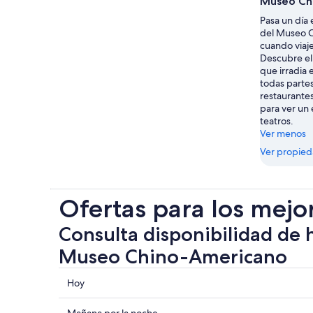
Museo Ch
Pasa un día 
del Museo 
cuando viaje
Descubre el
que irradia
todas partes
restaurante
para ver un
teatros.
Ver menos
Ver propie
Ofertas para los mejo
Consulta disponibilidad de 
Museo Chino-Americano
Consultar
Hoy
los
precios
Mañana por la noche