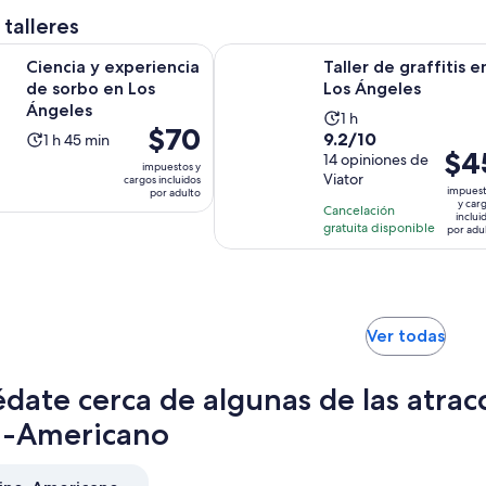
persona
 talleres
Se abrirá en una nueva pe
Se
experiencia de sorbo en Los Ángeles
Taller de graffitis en Los Ángeles
Ciencia y experiencia
Taller de graffitis e
de sorbo en Los
Los Ángeles
Ángeles
La
1 h
El
$70
9.2
9.2/10
La
1 h 45 min
actividad
precio
El
$4
de
14 opiniones de
actividad
dura
impuestos y
es
preci
Viator
cargos incluidos
10
dura
1
impues
por adulto
de
es
con
y car
1
hora
Cancelación
inclui
$70.
de
14
gratuita disponible
hora
por adu
por
$45.
opiniones
y
adulto
por
45
adult
minutos
Se
Ver todas
abrir
en
date cerca de algunas de las atra
una
nuev
o-Americano
pest