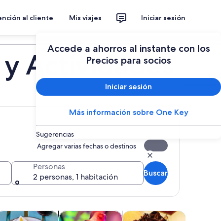
nción al cliente
Mis viajes
Iniciar sesión
Planear un viaje
Accede a ahorros al instante con los
y Actividades
Precios para socios
Iniciar sesión
Más información sobre One Key
Sugerencias
Agregar varias fechas o destinos
Personas
Buscar
2 personas, 1 habitación
brirá en una nueva pestaña
Se abrirá en una nueva pestaña
Se abrirá en una nueva pesta
Se abrirá en una nueva pest
Se
es al aire libre
limentos, bebidas y vida nocturna
Clases y talleres
Vida silvestre y naturaleza
Atraccion