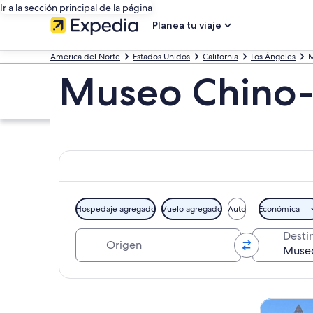
Ir a la sección principal de la página
Planea tu viaje
América del Norte
Estados Unidos
California
Los Ángeles
M
Museo Chino-A
Hospedaje agregado
Vuelo agregado
Auto
Económica
Origen
Desti
Explorar mapa
Tours y ex