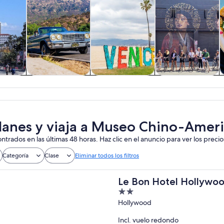
 y
Cultura e historia
Tours privados y
Aventura y
nes de
personalizados
actividades al
ía
aire libre
lanes y viaja a Museo Chino-Amer
ntrados en las últimas 48 horas. Haz clic en el anuncio para ver los precio
Categoría
Clase
Eliminar todos los filtros
Le Bon Hotel Hollywo
2
out
Hollywood
of
Incl. vuelo redondo
5