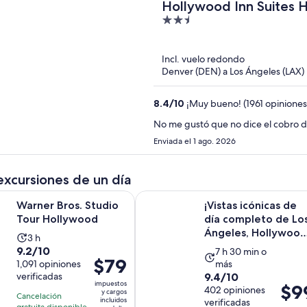
Hollywood Inn Suites 
2.5
out
of
Incl. vuelo redondo
5
Denver (DEN) a Los Ángeles (LAX)
8.4
/
10
¡Muy bueno! (1961 opiniones
No me gustó que no dice el cobro d
Enviada el 1 ago. 2026
excursiones de un día
Se abrirá en una nueva pestaña
os. Studio Tour Hollywood
¡Vistas icónicas de día completo de
Warner Bros. Studio
¡Vistas icónicas de
Tour Hollywood
día completo de Lo
Ángeles, Hollywood
La
3 h
Beverly Hills, ...
9.2
9.2/10
La
actividad
7 h 30 min o
El
$79
de
1,091 opiniones
más
actividad
dura
precio
9.4
verificadas
9.4/10
10
dura
3
impuestos
El
$9
es
de
402 opiniones
con
y cargos
7
horas
Cancelación
preci
incluidos
verificadas
de
10
gratuita disponible