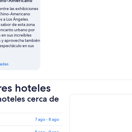
ino-Americano
entre las exhibiciones
Chino-Americano
s a Los Ángeles.
 sabor de esta zona
 encanto urbano por
 en sus increíbles
s y aprovecha también
 espectáculo en sus
dades
res hoteles
hoteles cerca de
7 ago - 8 ago
8 ago - 9 ago