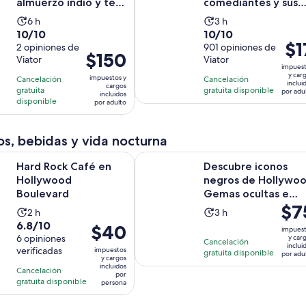
almuerzo indio y té
comediantes y sus
Chino
perros
La
La
6 h
3 h
10.0
10.0
10/10
10/10
actividad
actividad
El
$1
de
2 opiniones de
de
901 opiniones de
dura
dura
El
$150
prec
Viator
Viator
10
10
6
3
impues
precio
es
con
con
y car
horas
horas
impuestos y
Cancelación
Cancelación
es
inclui
de
cargos
2
901
gratuita
gratuita disponible
por adu
incluidos
de
$17.
disponible
por adulto
opiniones
opiniones
$150.
por
por
adul
s, bebidas y vida nocturna
adulto
Se abrirá en una nueva pestaña
 Café en Hollywood Boulevard
Descubre iconos negros de Hollyw
Hard Rock Café en
Descubre iconos
Hollywood
negros de Hollywo
Boulevard
Gemas ocultas e
El
$7
historias no contad
La
La
2 h
3 h
prec
6.8
6.8/10
actividad
actividad
El
$40
impues
es
de
6 opiniones
y car
dura
dura
precio
Cancelación
inclui
de
verificadas
impuestos
10
gratuita disponible
2
3
es
por adu
y cargos
$75.
con
incluidos
horas
horas
de
Cancelación
por
por
6
gratuita disponible
$40.
persona
adul
opiniones
por