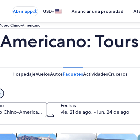
•
Abrir app
USD
Anunciar una propiedad
Ate
useo Chino-Americano
mericano: Tours 
Hospedaje
Vuelos
Autos
Paquetes
Actividades
Cruceros
no
Fechas
vie. 21 de ago. - lun. 24 de ago.
Se abrirá en una nueva pestaña
Se abrirá en una nueva pestaña
Se a
cursiones de un día
Cultura e historia
Tours privados y personalizados
Aventura y actividad
A