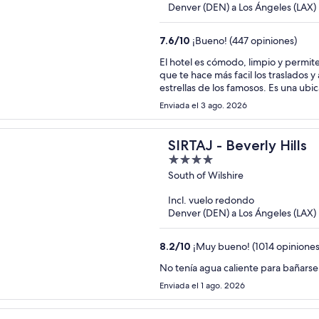
Denver (DEN) a Los Ángeles (LAX)
7.6
/
10
¡Bueno! (447 opiniones)
El hotel es cómodo, limpio y permite
que te hace más facil los traslados
estrellas de los famosos. Es una ub
una pantalla como los supersonicos,
Enviada el 3 ago. 2026
máquina lo traduce en tiempo real par
SIRTAJ - Beverly Hills
4
out
South of Wilshire
of
Incl. vuelo redondo
5
Denver (DEN) a Los Ángeles (LAX)
8.2
/
10
¡Muy bueno! (1014 opiniones
No tenía agua caliente para bañarse
Enviada el 1 ago. 2026