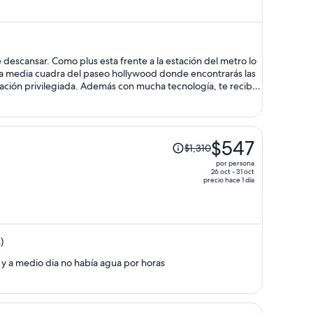
y
ahora
es
de
 descansar. Como plus esta frente a la estación del metro lo
$335
 y a media cuadra del paseo hollywood donde encontrarás las
por
icación privilegiada. Además con mucha tecnología, te recibe
 eso me encantó. No importa el idioma que hables la
persona
a ti. Sin duda volvería a este hotel.
El
$547
$1,310
precio
por persona
era
26 oct - 31 oct
precio hace 1 día
de
$1,310
y
ahora
)
es
de
 y a medio dia no había agua por horas
$547
por
persona