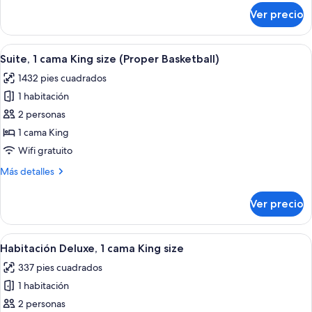
sobre
Ver precio
Suite,
2
habitaciones
Abrir
Una habitación con un sillón estampad
9
(Pool)
Suite, 1 cama King size (Proper Basketball)
todas
1432 pies cuadrados
las
1 habitación
fotos
de
2 personas
Suite,
1 cama King
1
Wifi gratuito
cama
Más
Más detalles
King
detalles
size
sobre
Ver precio
Suite,
(Proper
1
Basketball)
cama
Abrir
Una cama bien hecha con un cabecero 
4
King
Habitación Deluxe, 1 cama King size
todas
size
337 pies cuadrados
(Proper
las
Basketball)
1 habitación
fotos
de
2 personas