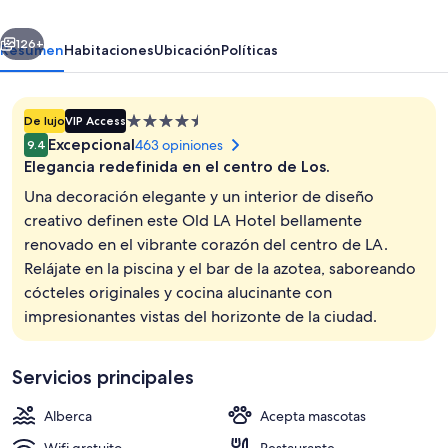
Proper
erior
Siguiente
Hotel,
126+
Resumen
Habitaciones
Ubicación
Políticas
a
Member
Propiedad
De lujo
VIP Access
of
de
Excepcional
463 opiniones
9.4
Design
4.5
Elegancia redefinida en el centro de Los.
estrellas
Hotels
Una decoración elegante y un interior de diseño
creativo definen este Old LA Hotel bellamente
renovado en el vibrante corazón del centro de LA.
Entrada de la propiedad
Relájate en la piscina y el bar de la azotea, saboreando
cócteles originales y cocina alucinante con
impresionantes vistas del horizonte de la ciudad.
Servicios principales
Alberca
Acepta mascotas