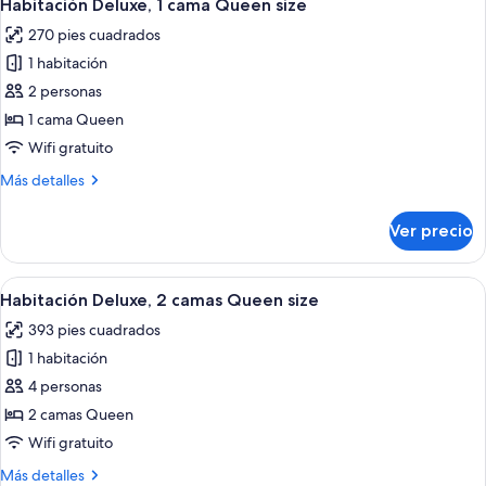
6
cama
Habitación Deluxe, 1 cama Queen size
todas
King
270 pies cuadrados
size
las
(View)
1 habitación
fotos
de
2 personas
Habitación
1 cama Queen
Deluxe,
Wifi gratuito
1
Más
Más detalles
cama
detalles
Queen
sobre
Ver precio
Habitación
size
Deluxe,
1
Abrir
Una habitación de hotel con dos camas 
6
cama
Habitación Deluxe, 2 camas Queen size
todas
Queen
393 pies cuadrados
size
las
1 habitación
fotos
de
4 personas
Habitación
2 camas Queen
Deluxe,
Wifi gratuito
2
Más
Más detalles