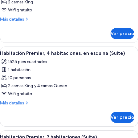
Suite,
2 camas King
2
Wifi gratuito
habitaciones,
Más
Más detalles
en
detalles
esquina
sobre
Ver precio
Suite,
2
habitaciones,
Abrir
Una sala de estar moderna con un sofá, 
7
en
Habitación Premier, 4 habitaciones, en esquina (Suite)
todas
esquina
1525 pies cuadrados
las
1 habitación
fotos
de
10 personas
Habitación
2 camas King y 4 camas Queen
Premier,
Wifi gratuito
4
Más
Más detalles
habitaciones,
detalles
en
sobre
Ver precio
Habitación
esquina
Premier,
(Suite)
4
Abrir
Un dormitorio con una cama grande, do
7
habitaciones,
Habitación Premier, 3 habitaciones (Suite)