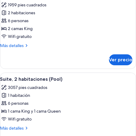
todas
1959 pies cuadrados
las
2 habitaciones
fotos
de
6 personas
Suite,
2 camas King
2
Wifi gratuito
habitaciones
Más
Más detalles
(Basketball)
detalles
sobre
Ver precio
Suite,
2
habitaciones
Abrir
Una cama con cabecera y piecera esta
9
(Basketball)
Suite, 2 habitaciones (Pool)
todas
3057 pies cuadrados
las
1 habitación
fotos
de
6 personas
Suite,
1 cama King y 1 cama Queen
2
Wifi gratuito
habitaciones
Más
Más detalles
(Pool)
detalles