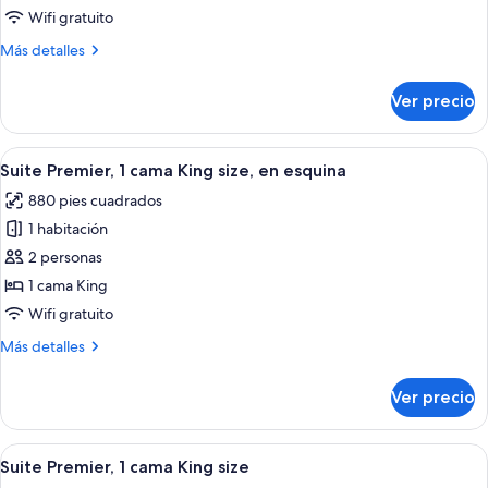
Premier,
Wifi gratuito
1
Más
Más detalles
cama
detalles
King
sobre
Ver precio
Habitación
size
Premier,
1
Abrir
Una sala de estar moderna con un sofá, 
14
cama
Suite Premier, 1 cama King size, en esquina
todas
King
880 pies cuadrados
size
las
1 habitación
fotos
de
2 personas
Suite
1 cama King
Premier,
Wifi gratuito
1
Más
Más detalles
cama
detalles
King
sobre
Ver precio
Suite
size,
Premier,
en
1
Abrir
Sábanas italianas Frette y ropa de cam
esquina
8
cama
Suite Premier, 1 cama King size
todas
King