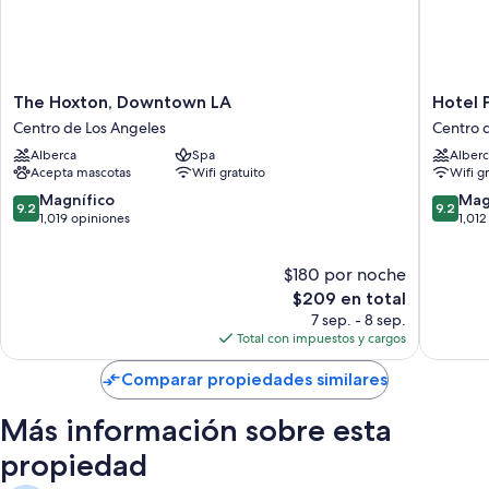
The
Hotel
The Hoxton, Downtown LA
Hotel 
Hoxton,
Per
Centro de Los Angeles
Centro 
Downtown
La,
Alberca
Spa
Alberc
LA
Autogra
Acepta mascotas
Wifi gratuito
Wifi g
Centro
Collecti
de
Centro
9.2
9.2
Magnífico
Mag
9.2
9.2
Los
de
de
de
1,019 opiniones
1,012
Angeles
Los
10,
10,
Angeles
Magnífico,
Magnífi
$180 por noche
1,019
1,012
opiniones
El
opinion
$209 en total
precio
7 sep. - 8 sep.
actual
Total con impuestos y cargos
es
de
Comparar propiedades similares
$209
Más información sobre esta
propiedad