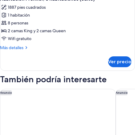
todas
en
1887 pies cuadrados
esquina
las
(Suite)
1 habitación
fotos
de
8 personas
Habitación
2 camas King y 2 camas Queen
Premier,
Wifi gratuito
3
Más
Más detalles
habitaciones
detalles
(Suite)
sobre
Ver precio
Habitación
Premier,
3
También podría interesarte
habitaciones
(Suite)
JW Marriott Los Angeles L.A. LIVE
Hotel Fi
Anuncio
Anuncio