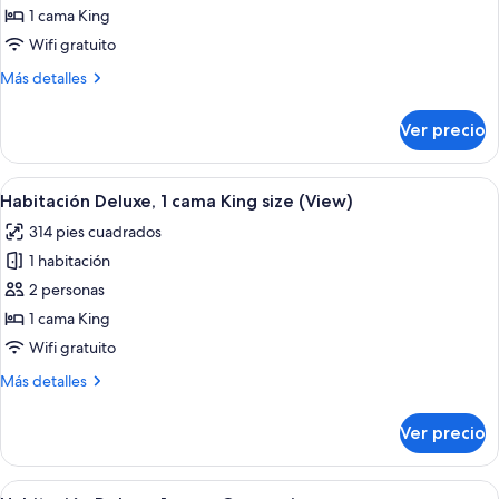
Habitación
1 cama King
Deluxe,
Wifi gratuito
1
Más
Más detalles
cama
detalles
King
sobre
Ver precio
Habitación
size
Deluxe,
1
Abrir
Una cama bien hecha con un cabecero 
4
cama
Habitación Deluxe, 1 cama King size (View)
todas
King
314 pies cuadrados
size
las
1 habitación
fotos
de
2 personas
Habitación
1 cama King
Deluxe,
Wifi gratuito
1
Más
Más detalles
cama
detalles
King
sobre
Ver precio
Habitación
size
Deluxe,
(View)
1
Abrir
Una cama bien hecha con cabecera de 