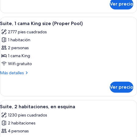
King
sobre
Ver precio
Habitación
size
Premier,
(View)
1
Abrir
Un vestíbulo con piso a cuadros, pisci
9
cama
Suite, 1 cama King size (Proper Pool)
todas
King
2777 pies cuadrados
size
las
(View)
1 habitación
fotos
de
2 personas
Suite,
1 cama King
1
Wifi gratuito
cama
Más
Más detalles
King
detalles
size
sobre
Ver precio
Suite,
(Proper
1
Pool)
cama
Abrir
Una habitación acogedora con piso de 
8
King
Suite, 2 habitaciones, en esquina
todas
size
1230 pies cuadrados
(Proper
las
Pool)
2 habitaciones
fotos
de
4 personas