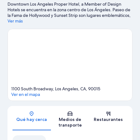
Downtown Los Angeles Proper Hotel, a Member of Design
Hotels se encuentra en la zona centro de Los Ángeles. Paseo de
la Fama de Hollywood y Sunset Strip son lugares emblemáticos,
y los turistas que quieran ir de compras pueden visitar Mercado
Ver más
al aire libre Grand Central Market y Rodeo Drive. ¿Quieres asistir
a un evento o partido? Échale un vistazo al calendario de
actividades de Centro de convenciones de Los Ángeles o
Estadio de los Dodger.
Visita nuestra guía de Los Ángeles
1100 South Broadway, Los Angeles, CA, 90015
Ver en el mapa
Sección del mapa
Qué hay cerca
Medios de
Restaurantes
transporte