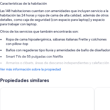
Características de la habitación
Las 148 habitaciones cuentan con amenidades que incluyen servicio a la
habitación las 24 horas y ropa de cama de alta calidad, además de otros
detalles, como caja de seguridad (con espacio para laptop) y espacio
para trabajar con laptop.
Otros de los servicios que también encontrarás son:
Ropa de cama hipoalergénica, sábanas italianas Frette y colchones
con pillow-top
Baños con regaderas tipo lluvia y amenidades de baño de diseñador
Smart TVs de 55 pulgadas con Netflix
Armarios o clósets, áreas de descanso independientes y calefacción
Ver más información sobre la propiedad
Propiedades similares
The Hoxton, Downtown LA
Hotel Pe