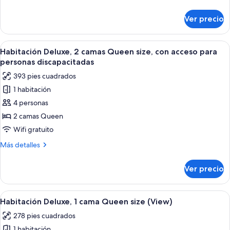
camas
detalles
Queen
sobre
Ver precio
Habitación
size
Deluxe,
2
Abrir
Una habitación de hotel con dos camas 
6
camas
Habitación Deluxe, 2 camas Queen size, con acceso para
todas
Queen
personas discapacitadas
size
las
393 pies cuadrados
fotos
1 habitación
de
4 personas
Habitación
Deluxe,
2 camas Queen
2
Wifi gratuito
camas
Más
Más detalles
Queen
detalles
size,
sobre
Ver precio
Habitación
con
Deluxe,
acceso
2
Abrir
Una cama bien hecha con un cabecero 
para
6
camas
Habitación Deluxe, 1 cama Queen size (View)
todas
Queen
personas
278 pies cuadrados
size,
las
discapacitadas
con
1 habitación