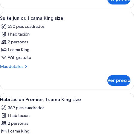
Habitación
con
Deluxe,
acceso
1
Abrir
Un dormitorio con una cama grande, un
para
5
cama
Suite junior, 1 cama King size
todas
Queen
personas
530 pies cuadrados
size,
las
discapacitadas
con
1 habitación
fotos
(View)
acceso
de
2 personas
para
Suite
personas
1 cama King
discapacitadas
junior,
Wifi gratuito
(View)
1
Más
Más detalles
cama
detalles
King
sobre
Ver precio
Suite
size
junior,
1
Abrir
Un dormitorio con mesita de noche de
5
cama
Habitación Premier, 1 cama King size
todas
King
369 pies cuadrados
size
las
1 habitación
fotos
de
2 personas
Habitación
1 cama King