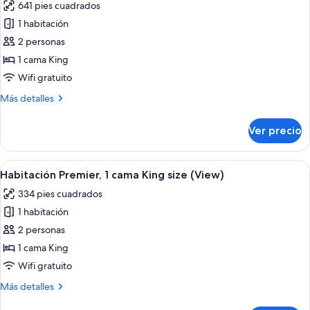
641 pies cuadrados
size,
las
en
1 habitación
fotos
esquina
de
2 personas
Suite
1 cama King
Premier,
Wifi gratuito
1
Más
Más detalles
cama
detalles
King
sobre
Ver precio
Suite
size
Premier,
1
Abrir
Un dormitorio con una cama grande, do
5
cama
Habitación Premier, 1 cama King size (View)
todas
King
334 pies cuadrados
size
las
1 habitación
fotos
de
2 personas
Habitación
1 cama King
Premier,
Wifi gratuito
1
Más
Más detalles
cama
detalles