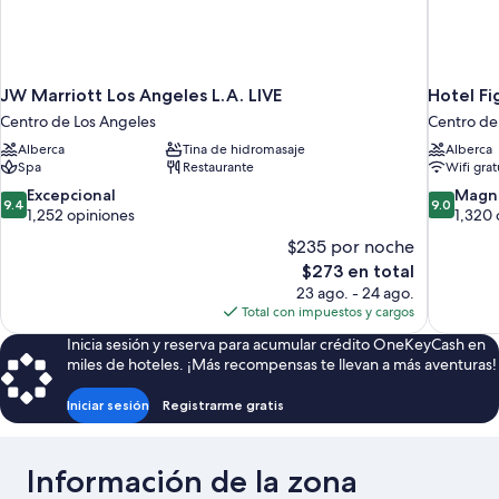
JW Marriott Los Angeles L.A. LIVE
Hotel Fi
Centro de Los Angeles
Centro de
Alberca
Tina de hidromasaje
Alberca
Spa
Restaurante
Wifi grat
9.4
9.0
Excepcional
Magní
9.4
9.0
de
de
1,252 opiniones
1,320 
10,
10,
$235 por noche
Excepcional,
Magnífico
El
$273 en total
1,252
1,320
precio
23 ago. - 24 ago.
opiniones
opiniones
actual
Total con impuestos y cargos
es
Inicia sesión y reserva para acumular crédito OneKeyCash en
de
miles de hoteles. ¡Más recompensas te llevan a más aventuras!
$273
Iniciar sesión
Registrarme gratis
Información de la zona