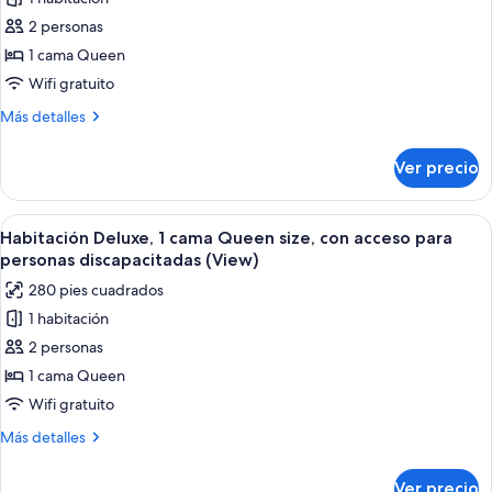
fotos
acceso
de
2 personas
para
Habitación
personas
1 cama Queen
discapacitadas
Deluxe,
Wifi gratuito
1
Más
Más detalles
cama
detalles
Queen
sobre
Ver precio
Habitación
size
Deluxe,
(View)
1
Abrir
Una habitación de hotel con cama, ven
6
cama
Habitación Deluxe, 1 cama Queen size, con acceso para
todas
Queen
personas discapacitadas (View)
size
las
280 pies cuadrados
(View)
fotos
1 habitación
de
2 personas
Habitación
Deluxe,
1 cama Queen
1
Wifi gratuito
cama
Más
Más detalles
Queen
detalles
size,
sobre
Ver precio