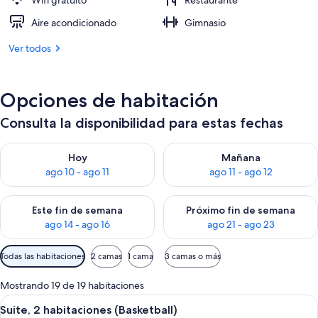
Wifi gratuito
Restaurante
Aire acondicionado
Gimnasio
Ver todos
Opciones de habitación
Consulta la disponibilidad para estas fechas
Consulta la disponibilidad para hoy ago 10 - ago 11
Consulta la disponibilidad par
Hoy
Mañana
ago 10 - ago 11
ago 11 - ago 12
Consulta la disponibilidad para este fin de semana ago 14 - ag
Consulta la disponibilidad pa
Este fin de semana
Próximo fin de semana
ago 14 - ago 16
ago 21 - ago 23
Filtros
Todas las habitaciones
2 camas
1 cama
3 camas o más
disponibles
para
Mostrando 19 de 19 habitaciones
las
Abrir
Una cocina moderna con salpicadero a
10
Suite, 2 habitaciones (Basketball)
habitaciones