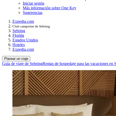
Iniciar sesión
Más información sobre One Key
Sugerencias
Expedia.com
Club campestre de Sebring
Sebring
Florida
Estados Unidos
Hoteles
Expedia.com
Planear un viaje
Guía de viaje de Sebring
Rentas de hospedaje para las vacaciones en 