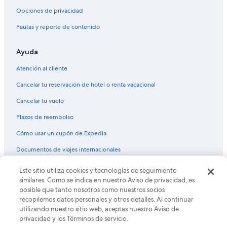
Hoteles en Lyons
Opciones de privacidad
Hoteles cerca de Histórico Estes Park
Pautas y reporte de contenido
Hoteles cerca de Planet Bluegrass
Ayuda
Hoteles cerca de Cataratas Cascade
Hoteles en YMCA of the Rockies
Atención al cliente
Hoteles cerca de Calypso Cascades
Cancelar tu reservación de hotel o renta vacacional
Hoteles gay friendly en Fall River Estates
Cancelar tu vuelo
Hoteles cerca de Cascadas Alberta
Plazos de reembolso
Hoteles con vista en Windcliff Estates
Cómo usar un cupón de Expedia
Hoteles en Grand Estates
Documentos de viajes internacionales
Este sitio utiliza cookies y tecnologías de seguimiento
© 2026 Expedia, Inc., una empresa de Expedia Group. Todos los
derechos reservados. Expedia y el logo de Expedia son marcas
similares. Como se indica en nuestro Aviso de privacidad, es
registradas o marcas comerciales de Expedia, Inc. CST# 2029030-50.
posible que tanto nosotros como nuestros socios
recopilemos datos personales y otros detalles. Al continuar
utilizando nuestro sitio web, aceptas nuestro Aviso de
privacidad y los Términos de servicio.