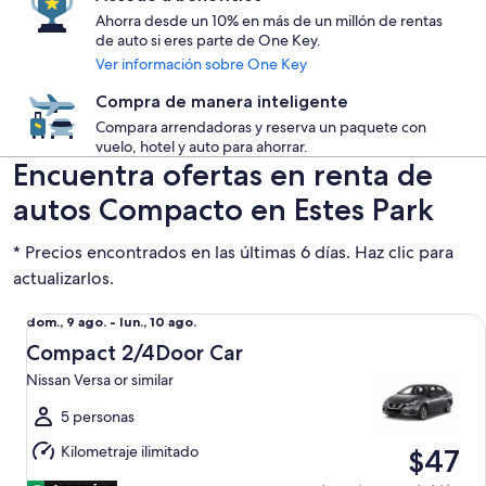
Ahorra desde un 10% en más de un millón de rentas
de auto si eres parte de One Key.
Ver información sobre One Key
Compra de manera inteligente
Compara arrendadoras y reserva un paquete con
vuelo, hotel y auto para ahorrar.
Encuentra ofertas en renta de
autos Compacto en Estes Park
* Precios encontrados en las últimas 6 días. Haz clic para
actualizarlos.
Compact 2/4Door Car Nissan Versa or similar
Del
dom., 9 ago. - lun., 10 ago.
dom.,
Compact 2/4Door Car
9
Nissan Versa or similar
ago.
al
5 personas
lun.,
Kilometraje ilimitado
$47
10
ago.