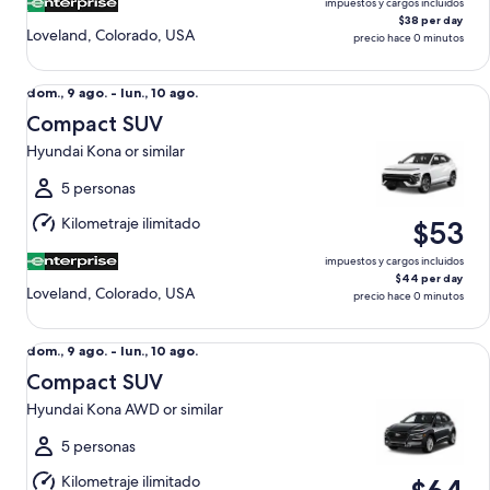
impuestos y cargos incluidos
$38 per day
Loveland, Colorado, USA
precio hace 0 minutos
Compact SUV Hyundai Kona or similar
Del
dom., 9 ago. - lun., 10 ago.
dom.,
Compact SUV
9
Hyundai Kona or similar
ago.
al
5 personas
lun.,
Kilometraje ilimitado
$53
10
ago.
impuestos y cargos incluidos
$44 per day
Loveland, Colorado, USA
precio hace 0 minutos
Compact SUV Hyundai Kona AWD or similar
Del
dom., 9 ago. - lun., 10 ago.
dom.,
Compact SUV
9
Hyundai Kona AWD or similar
ago.
al
5 personas
lun.,
Kilometraje ilimitado