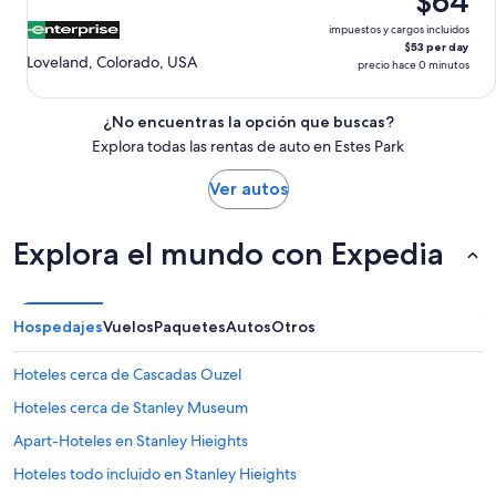
$64
10
ago.
impuestos y cargos incluidos
$53 per day
Loveland, Colorado, USA
precio hace 0 minutos
¿No encuentras la opción que buscas?
Explora todas las rentas de auto en Estes Park
Ver autos
Explora el mundo con Expedia
Hospedajes
Vuelos
Paquetes
Autos
Otros
Hoteles cerca de Cascadas Ouzel
Hoteles cerca de Stanley Museum
Apart-Hoteles en Stanley Hieights
Hoteles todo incluido en Stanley Hieights