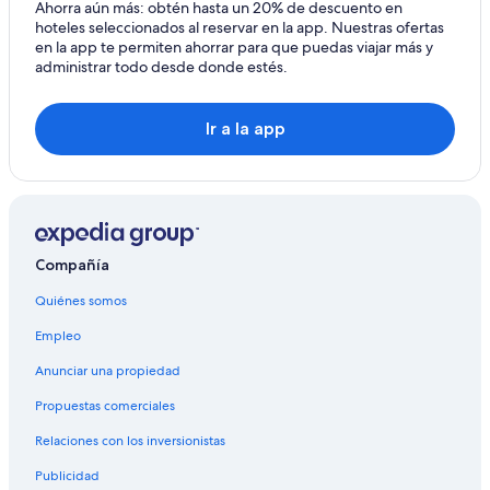
Hoteles con alberca en Antioch
Ahorra aún más: obtén hasta un 20% de descuento en
hoteles seleccionados al reservar en la app. Nuestras ofertas
Hoteles con hidromasaje en Antioch
en la app te permiten ahorrar para que puedas viajar más y
administrar todo desde donde estés.
Hoteles en Antioch
Moteles en Antioch
Ir a la app
Hoteles cerca de Centro comercial Mall at Short Hills
Hoteles en Belmont-Hillsboro
Hoteles en Glencliff
Hoteles cerca de Belcourt Theatre
Compañía
Hoteles de Motel 6 en Eighth Avenue
Hoteles cerca de Belle Meade Plantation
Quiénes somos
Hoteles en Villages of Brentwood
Empleo
Hoteles cerca de Belmont University
Anunciar una propiedad
Hoteles con spa en Sur de Nashville
Propuestas comerciales
Hoteles románticos en Sur de Nashville
Relaciones con los inversionistas
Hoteles cerca de la catedral en Sur de Nashville
Publicidad