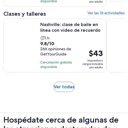
991
disponible
por adulto
de
opiniones
$32.
Clases y talleres
Ver las 16 actividades
por
Se a
Nashville: clase de baile en línea con video de recuerdo
Nashville:
adulto
Nashville: clase de baile en
línea con video de recuerdo
La
1 h
9.8
9.8/10
actividad
de
266 opiniones de
dura
El
$43
GetYourGuide
10
1
precio
con
impuestos y
hora
Cancelación gratuita
es
cargos incluidos
266
disponible
por adulto
de
opiniones
$43.
por
Se
Ver todas
adulto
abrirá
en
una
nueva
pestaña
Hospédate cerca de algunas de