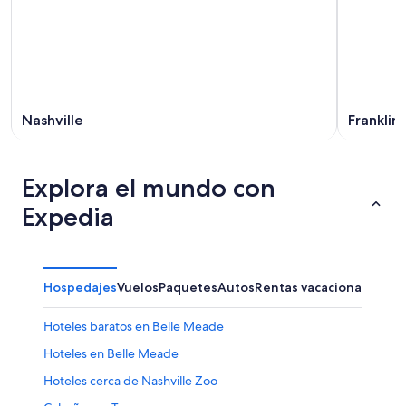
Nashville
Franklin
Explora el mundo con
Expedia
Hospedajes
Vuelos
Paquetes
Autos
Rentas vacacionales
Otr
Hoteles baratos en Belle Meade
Hoteles en Belle Meade
Hoteles cerca de Nashville Zoo