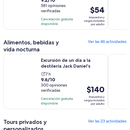
actividad
de
581 opiniones
dura
El
$54
verificadas
10
1
precio
con
impuestos y
día
Cancelación gratuita
es
cargos incluidos
581
disponible
por adulto
de
opiniones
$54.
por
Alimentos, bebidas y
Ver las 46 actividades
adulto
vida nocturna
Se abrirá en 
Excursión de un día a la destilería Jack Daniel's
Nashville:
Excursión de un día a la
destilería Jack Daniel's
La
7 h
9.6
9.6/10
actividad
de
300 opiniones
dura
El
$140
verificadas
10
7
precio
con
impuestos y
horas
Cancelación gratuita
es
cargos incluidos
300
disponible
por adulto
de
opiniones
$140.
por
Tours privados y
Ver las 23 actividades
adulto
personalizados