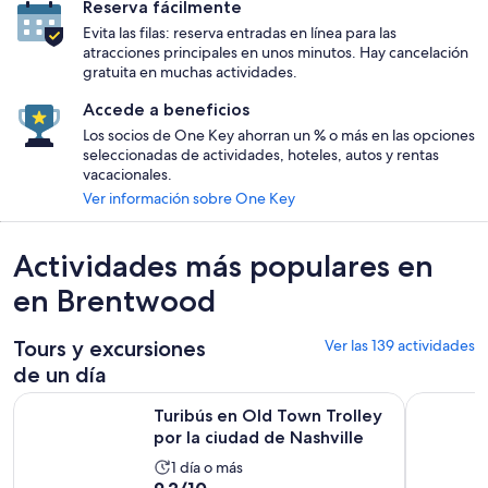
Reserva fácilmente
Evita las filas: reserva entradas en línea para las
atracciones principales en unos minutos. Hay cancelación
gratuita en muchas actividades.
Accede a beneficios
Los socios de One Key ahorran un % o más en las opciones
seleccionadas de actividades, hoteles, autos y rentas
vacacionales.
Ver información sobre One Key
Actividades más populares en
en Brentwood
Tours y excursiones
Ver las 139 actividades
de un día
Se ab
Turibús en Old Town Trolley por la ciudad de Nashville
Recorrido 
Turibús en Old Town Trolley
por la ciudad de Nashville
La
1 día o más
9.2
9.2/10