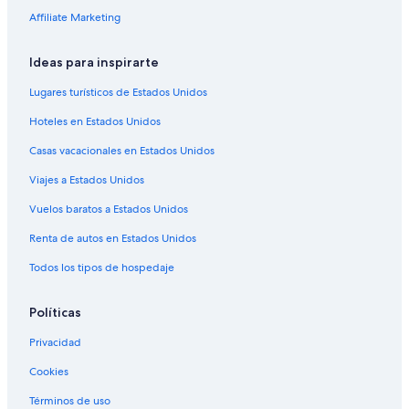
Hoteles que aceptan mascotas en Sur de Nashville
Affiliate Marketing
Hoteles en Sur de Nashville
Hoteles en Nashville
Ideas para inspirarte
Hoteles en Hillsboro Village
Lugares turísticos de Estados Unidos
Hoteles en Berry Hill
Hoteles en Estados Unidos
Hoteles 1 estrella en Historic Waverly
Casas vacacionales en Estados Unidos
Hoteles cerca de Biblioteca de Brentwood
Viajes a Estados Unidos
Hoteles cerca de Radnor Lake State Park
Vuelos baratos a Estados Unidos
Renta de autos en Estados Unidos
Todos los tipos de hospedaje
Políticas
Privacidad
Cookies
Términos de uso