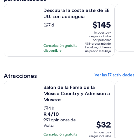
Se abrirá en
Descubra la costa este de EE. UU. con audioguía
Descubre N
Descubra la costa este de EE.
UU. con audioguía
El
$145
La
7 d
precio
actividad
impuestos y
es
cargos incluidos
dura
por persona*
de
7
*Si ingresas más de
Cancelación gratuita
2 adultos, obtienes
$145.
días
disponible
un precio más bajo
por
persona*
Atracciones
Ver las 17 actividades
Salón de la Fama de la Música Country y Admisión a Museos
Zoológico 
Salón de la Fama de la
Música Country y Admisión a
Museos
La
4 h
9.4
9.4/10
actividad
de
991 opiniones de
dura
El
$32
Viator
10
4
precio
con
impuestos y
horas
Cancelación gratuita
es
cargos incluidos