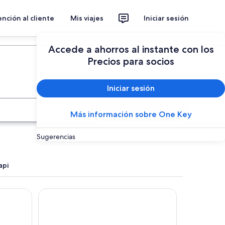
nción al cliente
Mis viajes
Iniciar sesión
Planear un viaje
Accede a ahorros al instante con los
Precios para socios
Iniciar sesión
Buscar
Más información sobre One Key
Sugerencias
api
Casa Ymelda Desaguadero