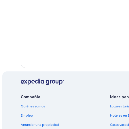
Hoteles que aceptan mascotas en Islas flotantes de l
Lodges en Islas flotantes de los Uros
Hoteles 5 estrellas en Isla Taquile
Casas de campo en Isla Taquile
Lodges en Isla Taquile
Hoteles en Provincia de Yunguyo
Hoteles con spa en Isla Suasi
Hoteles 3 estrellas en Llachon
Hoteles en Llachon
Hoteles en Luquina Chico
Hoteles en Tililaca
Compañía
Ideas par
Quiénes somos
Lugares turí
Empleo
Hoteles en 
Anunciar una propiedad
Casas vacac