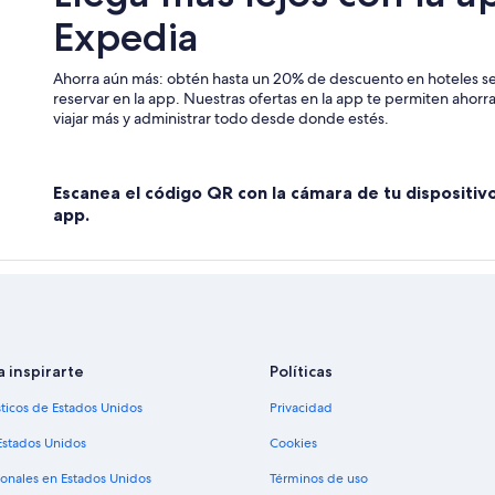
Expedia
os Uros
Hoteles en Islas flotantes de los Ur
Hoteles en Huacullani
Ahorra aún más: obtén hasta un 20% de descuento en hoteles se
B&B en Isla Taquile
reservar en la app. Nuestras ofertas en la app te permiten ahor
viajar más y administrar todo desde donde estés.
Hoteles en Isla Taquile
Hoteles cerca de Plaza de Armas d
Escanea el código QR con la cámara de tu dispositiv
Hoteles en Desaguadero
app.
Hoteles en Isla Suasi
Hoteles 4 estrellas en Llachon
Hoteles en Chucuito
Hoteles 3 estrellas en Tililaca
a inspirarte
Políticas
sticos de Estados Unidos
Privacidad
Estados Unidos
Cookies
ionales en Estados Unidos
Términos de uso