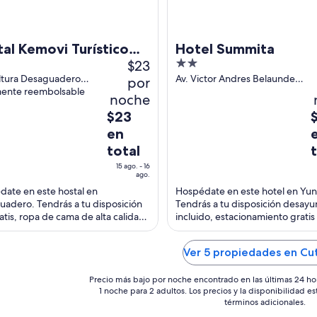
al Kemovi Turístico
Hotel Summita
$23
2
aguadero
out
ultura Desaguadero
Av. Victor Andres Belaunde
por
mente reembolsable
995 Yunguyo
of
noche
5
El
E
$23
precio
p
en
es
e
total
de
d
15 ago. - 16
$23
$
ago.
en
e
ate en este hostal en
Hospédate en este hotel en Yu
total
t
adero. Tendrás a tu disposición
Tendrás a tu disposición desay
ratis, ropa de cama de alta calidad
incluido, estacionamiento gratis
por
p
dera tipo lluvia. Estarás muy cerca
servicio de recepción las 24 hora
noche
n
acciones ...
Estarás muy cerca ...
del
d
Ver 5 propiedades en Cu
15
8
ago
a
Precio más bajo por noche encontrado en las últimas 24 ho
1 noche para 2 adultos. Los precios y la disponibilidad e
al
a
términos adicionales.
16
9