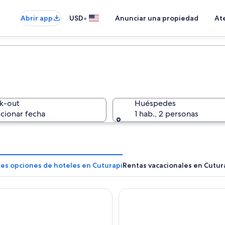
•
Abrir app
USD
Anunciar una propiedad
Ate
k-out
Huéspedes
cionar fecha
1 hab., 2 personas
res opciones de hoteles en Cuturapi
Rentas vacacionales en Cutur
 Kemovi Turístico Desaguadero
Hotel Summita