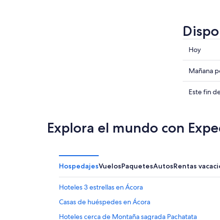
Dispo
Consulta
Hoy
precios
en
Consulta
Mañana po
Cuturapi
precios
para
en
Consulta
Este fin 
hoy,
Cuturapi
precios
7
para
en
ago
mañana
Cuturapi
Explora el mundo con Expe
-
por
para
8
la
este
ago
noche,
fin
8
de
Hospedajes
Vuelos
Paquetes
Autos
Rentas vacaci
ago
semana,
-
7
Hoteles 3 estrellas en Ácora
9
ago
Casas de huéspedes en Ácora
ago
-
9
Hoteles cerca de Montaña sagrada Pachatata