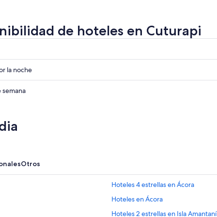
ago
a
nibilidad de hoteles en Cuturapi
r
r
r la noche
r
de semana
dia
onales
Otros
Hoteles 4 estrellas en Ácora
Hoteles en Ácora
Hoteles 2 estrellas en Isla Amantaní