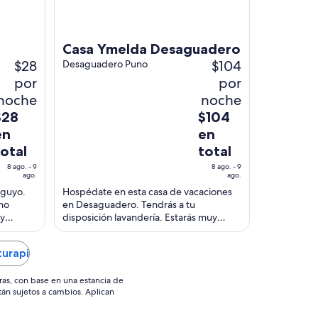
Casa Ymelda Desaguadero
$28
$104
Desaguadero Puno
por
por
noche
noche
l
El
$28
$104
recio
precio
en
en
s
es
total
total
e
de
8 ago. - 9
8 ago. - 9
28
$104
ago.
ago.
n
en
nguyo.
Hospédate en esta casa de vacaciones
otal
total
uno
en Desaguadero. Tendrás a tu
 y
disposición lavandería. Estarás muy
or
por
s.
cerca de atracciones como Mirador
oche
noche
Cristo Blanco y Francisco ...
el
del
turapi
8
go
ago
ras, con base en una estancia de
stán sujetos a cambios. Aplican
l
al
9