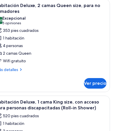
e, un escritorio, una silla y una televisión.
brir
Habitación de hotel con una cama grande, una c
7
ng
bitación Deluxe, 2 camas Queen size, para no
odas
e,
umadores
ra
s
Excepcional
.0
otos
10.0 de 10
(5
5 opiniones
madores,
e
opiniones)
353 pies cuadrados
lcón
abitación
1 habitación
eluxe,
4 personas
2 camas Queen
amas
Wifi gratuito
ueen
ze,
ás
s detalles
talles
ara
bre
o
Ver precio
bitación
umadores
luxe,
r.
e noche con lámpara, cama y vistas al exterior.
brir
Habitación de hotel con sofá, mesita de noche 
6
mas
bitación Deluxe, 1 cama King size, con acceso
odas
ueen
ra personas discapacitadas (Roll-in Shower)
e,
s
520 pies cuadrados
ra
otos
1 habitación
e
madores
2 personas