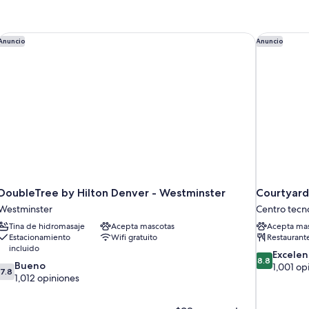
(S
size,
Vi
vista
al
DoubleTree by Hilton Denver - Westminster
Courtyard 
Anuncio
Anuncio
campo
de
golf
DoubleTree by Hilton Denver - Westminster
Courtyard
Westminster
Centro tecn
Tina de hidromasaje
Acepta mascotas
Acepta mas
Estacionamiento
Wifi gratuito
Restaurant
incluido
8.8
Excelen
8.8
7.8
Bueno
de
1,001 op
7.8
de
1,012 opiniones
10,
10,
Excelente,
Bueno,
1,001