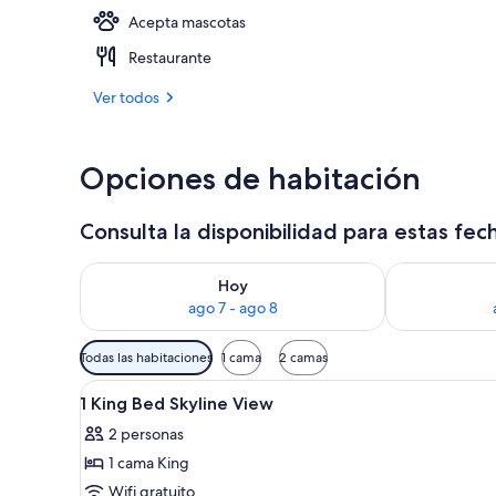
Acepta mascotas
3 restaurante
Restaurante
Ver todos
Opciones de habitación
Consulta la disponibilidad para estas fec
Consulta la disponibilidad para hoy ago 7 - ago 8
Consulta la d
Hoy
ago 7 - ago 8
Filtros
Todas las habitaciones
1 cama
2 camas
disponibles
Abrir
Habitación de hotel con cabec
para
5
1 King Bed Skyline View
todas
las
2 personas
las
habitaciones
1 cama King
fotos
de
Wifi gratuito