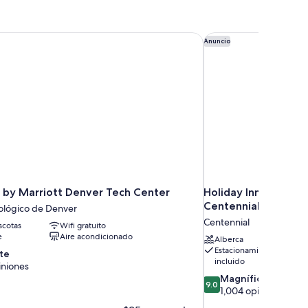
kyline
ew)
by Marriott Denver Tech Center
Holiday Inn & Suites
Anuncio
 by Marriott Denver Tech Center
Holiday Inn & Suite
Centennial by IHG
ológico de Denver
Centennial
cotas
Wifi gratuito
e
Aire acondicionado
Alberca
Estacionamiento
te
incluido
iniones
9.0
Magnífico
9.0
de
1,004 opiniones
10,