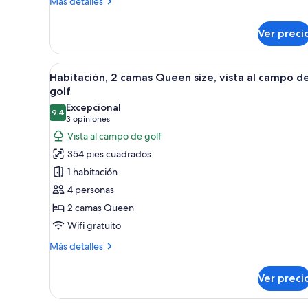
con
Más
Más detalles
detalles
acceso
sobre
para
Ver preci
Habitación,
personas
1
discapacitadas,
cama
Abrir
Habitación de hotel con una cam
6
King
Habitación, 2 camas Queen size, vista al campo d
tina
todas
size,
golf
con
las
Excepcional
acceso
9.4
fotos
9.4 de 10
(3
3 opiniones
para
de
opiniones)
Vista al campo de golf
personas
Habitación,
discapacitadas,
354 pies cuadrados
tina
2
1 habitación
camas
4 personas
Queen
2 camas Queen
size,
Wifi gratuito
vista
al
Más
Más detalles
campo
detalles
sobre
de
Ver preci
Habitación,
golf
2
camas