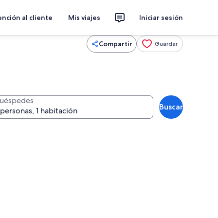
nción al cliente
Mis viajes
Iniciar sesión
Compartir
Guardar
uéspedes
Buscar