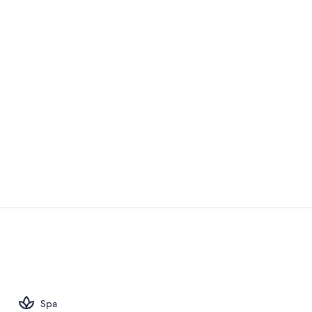
Lobby
Lobby
Spa