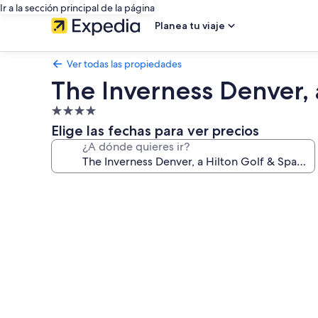
Ir a la sección principal de la página
Planea tu viaje
Ver todas las propiedades
The Inverness Denver, 
Propiedad
de
Elige las fechas para ver precios
4.0
¿A dónde quieres ir?
estrellas
Galería
de
fotos
de
The
Inverness
Denver,