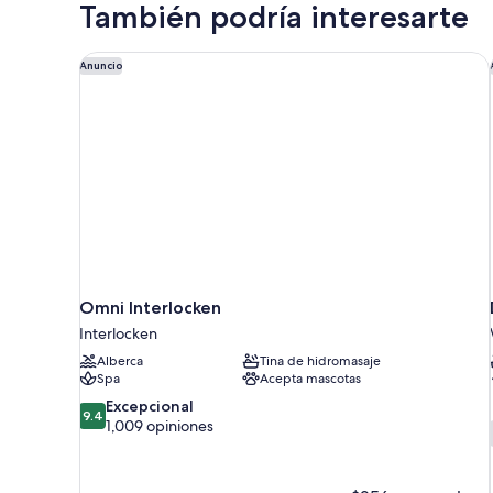
También podría interesarte
Queen
size,
vista
Omni Interlocken
Anuncio
al
campo
de
golf
Omni Interlocken
Interlocken
Alberca
Tina de hidromasaje
Spa
Acepta mascotas
9.4
Excepcional
9.4
de
1,009 opiniones
10,
Excepcional,
1,009