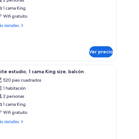
abitación
eluxe,
1 cama King
Wifi gratuito
ama
ás
s detalles
ing
talles
ze,
bre
bitación
on
luxe,
cceso
Ver precio
ara
ma
ng
ersonas
al exterior.
de, un escritorio con computadora, un televisor y ventana con vistas al exte
brir
Habitación de hotel con una cama grande, un e
e,
11
ite estudio, 1 cama King size, balcón
iscapacitadas
odas
n
oll-
520 pies cuadrados
ceso
s
ra
1 habitación
otos
rsonas
hower)
e
2 personas
scapacitadas
uite
ll-
1 cama King
studio,
Wifi gratuito
ower)
ás
s detalles
ama
talles
ing
bre
ite