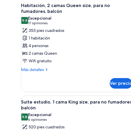
Abrir
Habitación de hotel con dos cam
size,
7
Habitación, 2 camas Queen size, para no
todas
para
fumadores, balcón
no
las
Excepcional
fumadores
9.4
fotos
9.4 de 10
(17
17 opiniones
de
opiniones)
353 pies cuadrados
Habitación,
1 habitación
2
4 personas
camas
2 camas Queen
Queen
Wifi gratuito
size,
para
Más
Más detalles
detalles
no
sobre
fumadores,
Ver preci
Habitación,
balcón
2
camas
Abrir
Habitación de hotel con una cama
6
Queen
Suite estudio, 1 cama King size, para no fumadores
todas
size,
balcón
para
las
Excepcional
no
9.8
fotos
9.8 de 10
(6
6 opiniones
fumadores,
de
opiniones)
520 pies cuadrados
balcón