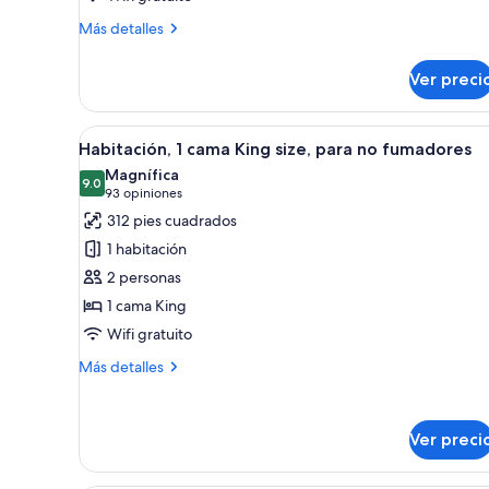
1
Más
Más detalles
King
detalles
sobre
Bed
Ver preci
1
Skyline
King
View
Bed
Abrir
Habitación de hotel con sofá, m
8
Skyline
Habitación, 1 cama King size, para no fumadores
todas
View
Magnífica
las
9.0
9.0 de 10
(93
93 opiniones
fotos
opiniones)
312 pies cuadrados
de
1 habitación
Habitación,
2 personas
1
1 cama King
cama
Wifi gratuito
King
size,
Más
Más detalles
para
detalles
sobre
no
Habitación,
fumadores
Ver preci
1
cama
King