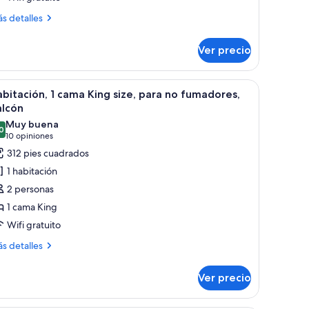
ás
s detalles
ueen
talles
bre
eds
Ver precio
olf
ueen
ourse
ds
e, una cama más pequeña, un escritorio con silla, televisor y ventana con vis
brir
Habitación de hotel con una cama grande, un esc
7
iew
lf
bitación, 1 cama King size, para no fumadores,
odas
urse
alcón
ew
s
Muy buena
0
otos
8.0 de 10
(10
10 opiniones
e
opiniones)
312 pies cuadrados
abitación,
1 habitación
2 personas
ama
1 cama King
ing
Wifi gratuito
ze,
ara
ás
s detalles
talles
o
bre
umadores,
Ver precio
bitación,
alcón
ma