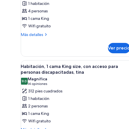
Suite
1 habitación
estudio,
4 personas
1
1 cama King
cama
Wifi gratuito
King
size,
Más
Más detalles
detalles
para
sobre
no
Ver preci
Suite
fumadores,
estudio,
balcón
1
Abrir
Habitación de hotel con una ca
7
cama
Habitación, 1 cama King size, con acceso para
todas
King
personas discapacitadas, tina
size,
las
Magnífica
para
9.0
fotos
9.0 de 10
(14
14 opiniones
no
de
opiniones)
312 pies cuadrados
fumadores,
Habitación,
balcón
1 habitación
1
2 personas
cama
1 cama King
King
Wifi gratuito
size,