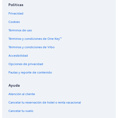
Renta de autos Mini en Waterford
Políticas
Renta de autos Economy en Waterford
Privacidad
Renta de autos Compact en Waterford
Cookies
Renta de autos Midsize en Waterford
Términos de uso
Renta de autos Standard en Waterford
Términos y condiciones de One Key™
Renta de autos Fullsize en Waterford
Términos y condiciones de Vrbo
Renta de autos Premium en Waterford
Accesibilidad
Renta de autos Luxury en Waterford
Opciones de privacidad
Renta de autos Convertible en Waterford
Pautas y reporte de contenido
Renta de autos Minivan en Waterford
Renta de autos Van en Waterford
Ayuda
Renta de autos SUV en Waterford
Atención al cliente
Renta de autos Pickup en Waterford
Cancelar tu reservación de hotel o renta vacacional
Renta de autos Sportscar en Waterford
Cancelar tu vuelo