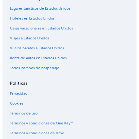
Hoteles con estacionamiento en Centro de Denver
Lugares turísticos de Estados Unidos
Hoteles con guardería en Centro de Denver
Hoteles en Estados Unidos
Hoteles con área de juegos en Centro de Denver
Casas vacacionales en Estados Unidos
Hoteles con alberca en Centro de Denver
Viajes a Estados Unidos
Hoteles con restaurante en Centro de Denver
Vuelos baratos a Estados Unidos
Hoteles con sauna en Centro de Denver
Renta de autos en Estados Unidos
Hoteles con hidromasaje en Centro de Denver
Todos los tipos de hospedaje
Hoteles con traslado del/al aeropuerto en Centro de Denver
Hoteles con vista al mar en Centro de Denver
Políticas
Hoteles con vista en Centro de Denver
Privacidad
Hoteles en la naturaleza en Centro de Denver
Cookies
Hoteles gay friendly en Centro de Denver
Términos de uso
Hoteles para bodas en Centro de Denver
Términos y condiciones de One Key™
Hoteles para fumadores en Centro de Denver
Términos y condiciones de Vrbo
Hoteles que aceptan mascotas en Centro de Denver