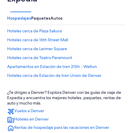
Hospedajes
Paquetes
Autos
Hoteles cerca de Plaza Sakura
Hoteles cerca de 16th Street Mall
Hoteles cerca de Larimer Square
Hoteles cerca de Teatro Paramount
Apartamentos en Estación de tren 20th - Welton
Hoteles cerca de Estación de tren Union de Denver
Hoteles cerca de Iglesia St. Elizabeth of Hungary
¿Te diriges a Denver? Explora Denver con las guías de viaje de
Hoteles 4 estrellas en Centro de Denver
Expedia y encuentra los mejores hoteles, paquetes, rentas de
Apart-Hoteles en Centro de Denver
auto y mucho más.
Vuelos a Denver
Hoteles con concierge en Centro de Denver
Hoteles en Denver
Hoteles con spa en Centro de Denver
Rentas de hospedaje para las vacaciones en Denver
Hoteles todo incluido en Centro de Denver