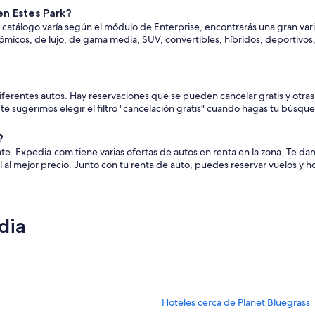
en Estes Park?
l catálogo varía según el módulo de Enterprise, encontrarás una gran vari
nómicos, de lujo, de gama media, SUV, convertibles, híbridos, deportiv
diferentes autos. Hay reservaciones que se pueden cancelar gratis y otra
, te sugerimos elegir el filtro "cancelación gratis" cuando hagas tu búsqu
?
tante. Expedia.com tiene varias ofertas de autos en renta en la zona. T
 al mejor precio. Junto con tu renta de auto, puedes reservar vuelos y h
dia
Hoteles cerca de Planet Bluegrass