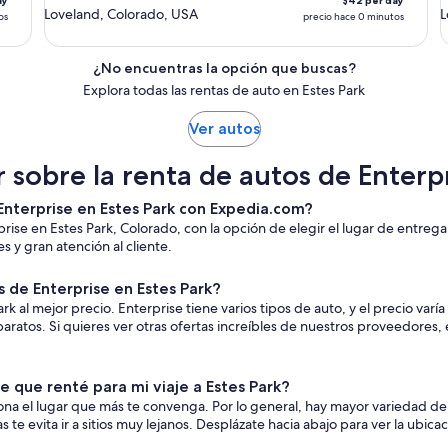
ay
$42 per day
Loveland, Colorado, USA
L
os
precio hace 0 minutos
¿No encuentras la opción que buscas?
Explora todas las rentas de auto en Estes Park
Ver autos
 sobre la renta de autos de Enterpr
 Enterprise en Estes Park con Expedia.com?
rise en Estes Park, Colorado, con la opción de elegir el lugar de entre
 y gran atención al cliente.
de Enterprise en Estes Park?
 al mejor precio. Enterprise tiene varios tipos de auto, y el precio varía 
tos. Si quieres ver otras ofertas increíbles de nuestros proveedores, e
 que renté para mi viaje a Estes Park?
ona el lugar que más te convenga. Por lo general, hay mayor variedad de 
e evita ir a sitios muy lejanos. Desplázate hacia abajo para ver la ubica