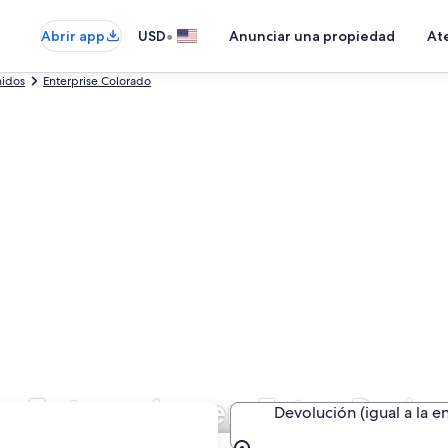
•
Abrir app
USD
Anunciar una propiedad
Ate
nidos
Enterprise Colorado
e Enterprise en Estes Park
Devolución (igual a la e