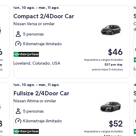
r
Compact 2/4Door Car Nissan Versa or similar
Sp
Del
D
lun., 10 ago. - mar., 11 ago.
l
lun.,
l
Compact 2/4Door Car
10
1
Nissan Versa or similar
C
ago.
a
d
al
a
5 personas
mar.,
m
Kilometraje ilimitado
11
1
6
$46
ago.
a
os
impuestos y cargos incluidos
Loveland, Colorado, USA
ay
$37 per day
L
os
precio hace 0 minutos
Fullsize 2/4Door Car Nissan Altima or similar
St
Del
D
lun., 10 ago. - mar., 11 ago.
d
lun.,
d
Fullsize 2/4Door Car
10
9
Nissan Altima or similar
V
ago.
a
al
a
5 personas
mar.,
l
Kilometraje ilimitado
8
$52
11
1
ago.
a
os
impuestos y cargos incluidos