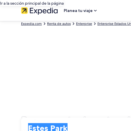
Ir a la sección principal de la página
Planea tu viaje
Expedia.com
Renta de autos
Enterprise
Enterprise Estados U
Busca renta de autos d
Entrega
Entrega
Estes Park