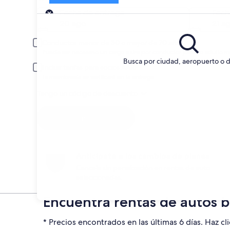
Entrega
Fecha de entrega
Fech
20 ago
21 a
Conductor menor de 30 o mayor de 70 años
Puede ser necesario un cargo extra por conductor joven o adulto m
Busca por ciudad, aeropuerto o d
Incluir tarifas para socios AARP
La membresía se verificará en la entrega.
Tengo un código de descuento
Buscar
Anticípate a los cambios de planes
Cancela sin penalización en rentas de auto
seleccionadas.
Encuentra rentas de autos b
* Precios encontrados en las últimas 6 días. Haz cli