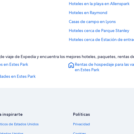
Hoteles en la playa en Allenspark
Hoteles en Raymond
Casas de campo en Lyons
Hoteles cerca de Parque Stanley
Hoteles cerca de Estación de entrad
Hoteles en Grand Estates
as de viaje de Expedia y encuentra los mejores hoteles, paquetes, rentas 
Hoteles todo incluido en Stanley H
s en Estes Park
Rentas de hospedaje para las v
Hoteles cerca de Museo Red Rose 
en Estes Park
Hoteles cerca de Planta hidráulica hi
dades en Estes Park
Cabañas en Drake
Casas de huéspedes en Drake
Apartamentos en Drake
Hoteles con spa en Drake
a inspirarte
Políticas
Hoteles para fumadores en Drake
sticos de Estados Unidos
Privacidad
Hoteles cerca de Cataratas Cascad
Estados Unidos
Cookies