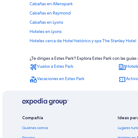
Cabañas en Allenspark
Cabañas en Raymond
Cabañas en Lyons
Hoteles en Lyons
Hoteles cerca de Hotel histórico y spa The Stanley Hotel
Hoteles cerca de Histórico Estes Park
¿Te diriges a Estes Park? Explora Estes Park con las guí
Apart-Hoteles en Stanley Hieights
Vuelos a Estes Park
Hotele
Hoteles de ski en Stanley Hieights
Hoteles cerca de Sendero Bear Lake
Vacaciones en Estes Park
Activi
B&B en Drake
Casas de campo en Drake
Centros vacacionales en Drake
Apart-Hoteles en Drake
Compañía
Ideas par
Hoteles para ir de compras en Drake
Quiénes somos
Lugares turí
Hoteles en Drake
Empleo
Hoteles en 