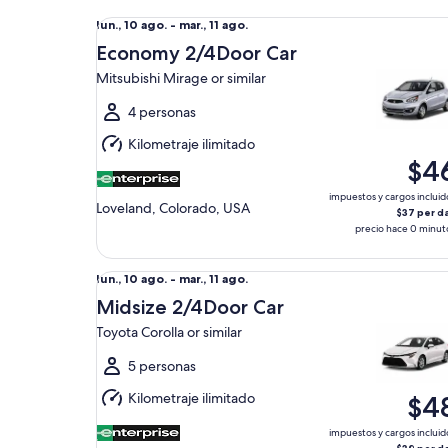
Economy 2/4Door Car Mitsubishi Mirage or simila
Del
lun., 10 ago. - mar., 11 ago.
lun.,
Economy 2/4Door Car
10
Mitsubishi Mirage or similar
ago.
al
4 personas
mar.,
Kilometraje ilimitado
11
$4
ago.
impuestos y cargos incluid
Loveland, Colorado, USA
$37 per d
precio hace 0 minut
Midsize 2/4Door Car Toyota Corolla or similar
Del
lun., 10 ago. - mar., 11 ago.
lun.,
Midsize 2/4Door Car
10
Toyota Corolla or similar
ago.
al
5 personas
mar.,
Kilometraje ilimitado
$4
11
ago.
impuestos y cargos incluid