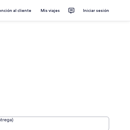
nción al cliente
Mis viajes
Iniciar sesión
ntrega)