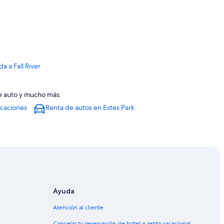
a a Fall River
de auto y mucho más.
ieights
acaciones
Renta de autos en Estes Park
Rock Shop and Dick's Rock
stórica Fall River
Ayuda
Atención al cliente
e
Cancelar tu reservación de hotel o renta vacacional