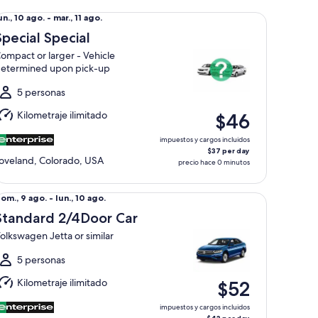
ecial Special Compact or larger - Vehicle determined upon pi
el
un., 10 ago. - mar., 11 ago.
un.,
Special Special
0
ompact or larger - Vehicle
go.
etermined upon pick-up
l
ar.,
5 personas
1
Kilometraje ilimitado
$46
go.
impuestos y cargos incluidos
$37 per day
oveland, Colorado, USA
precio hace 0 minutos
andard 2/4Door Car Volkswagen Jetta or similar
el
om., 9 ago. - lun., 10 ago.
om.,
Standard 2/4Door Car
olkswagen Jetta or similar
go.
l
5 personas
un.,
Kilometraje ilimitado
$52
0
go.
impuestos y cargos incluidos