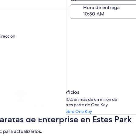
Devolución (igual a la e
a de devolución
Hora de entrega
go
ayor.
irección
Accede a beneficios
Ahorra desde un 10% en más de un millón de
rentas de auto si eres parte de One Key.
Ver información sobre One Key
aratas de Enterprise en Estes Park
c para actualizarlos.