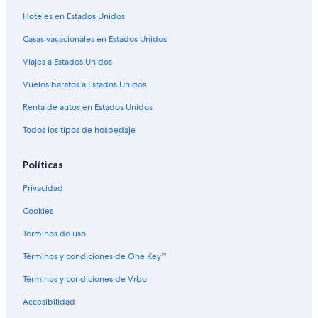
Hoteles con área de juegos en Denver
Hoteles en Estados Unidos
Hoteles con hidromasaje en Denver
Casas vacacionales en Estados Unidos
Hoteles con traslado del/al aeropuerto en Denver
Viajes a Estados Unidos
Hoteles de La Quinta Inn & Suites en Denver
Hoteles en Denver
Vuelos baratos a Estados Unidos
Lodges en Denver
Renta de autos en Estados Unidos
Moteles en Denver
Todos los tipos de hospedaje
Villas en Denver
Políticas
Hoteles familiares en Baker
Privacidad
Hoteles en Baker
Cookies
Hoteles cerca de Centro de convenciones de Colorado
Condominios en Estación de tren Union Station-Coors Field-16th St.
Términos de uso
Mall
Términos y condiciones de One Key™
Hoteles cerca de Sala de conciertos Boettcher
Términos y condiciones de Vrbo
Apartamentos en Estación de tren Pepsi Center-Elitch Gardens
Accesibilidad
Hostales en Estación de tren Pepsi Center-Elitch Gardens