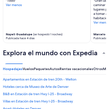
"Todo"
"Gran ubi
Ver menos
caminar e 
lugares pa
a tomar al
habitacion
Ver meno
Nayeli Guadalupe
(se hospedó 1 noches)
Marcelo
(s
Publicada hace 4 días
Publicada h
Explora el mundo con Expedia
Hospedajes
Vuelos
Paquetes
Autos
Rentas vacacionales
Otros
Más
Apartamentos en Estación de tren 20th - Welton
Hoteles cerca de Museo de Arte de Denver
B&B en Estación de tren Hwy I-25 - Broadway
Villas en Estación de tren Hwy I-25 - Broadway
Apart-Hoteles en Denver