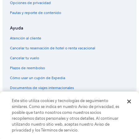
Opciones de privacidad
Hoteles cerca de Estación de tren Colfax at Auraria
Pautas y reporte de contenido
Condominios en Estación de tren Sports Authority Field - Mile High
Hoteles cerca de Estación de tren Sports Authority Field - Mile High
Ayuda
Hoteles cerca de Casa de la Moneda de Estados Unidos
Atención al cliente
Hoteles familiares en Golden Triangle
Cancelar tu reservación de hotel o renta vacacional
Hoteles en Golden Triangle
Cancelar tu vuelo
Hoteles cerca de Gart Sports Castle
Plazos de reembolso
Casas de campo en Estación de tren 27th - Welton
Cómo usar un cupón de Expedia
Hoteles cerca de Parque Civic Center
Documentos de viajes internacionales
Hoteles cerca de Big Sweep
Hoteles en Lincoln Park
Este sitio utiliza cookies y tecnologías de seguimiento
© 2026 Expedia, Inc., una empresa de Expedia Group. Todos los
derechos reservados. Expedia y el logo de Expedia son marcas
similares. Como se indica en nuestro Aviso de privacidad, es
Hoteles cerca de Estadio Broncos Stadium at Mile High
registradas o marcas comerciales de Expedia, Inc. CST# 2029030-50.
posible que tanto nosotros como nuestros socios
Hoteles con spa en Auraria
recopilemos datos personales y otros detalles. Al continuar
utilizando nuestro sitio web, aceptas nuestro Aviso de
Hoteles en Sun Valley
privacidad y los Términos de servicio.
Castillos en Denver Oeste