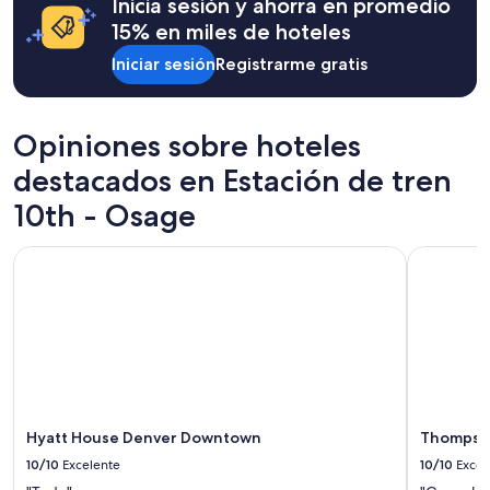
Inicia sesión y ahorra en promedio
15% en miles de hoteles
Iniciar sesión
Registrarme gratis
Opiniones sobre hoteles
destacados en Estación de tren
10th - Osage
Hyatt House Denver Downtown
Thompson 
Hyatt House Denver Downtown
Thompson
10/10
Excelente
10/10
Excel