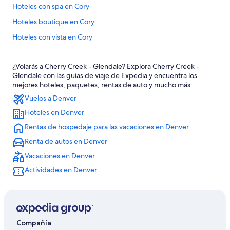
Hoteles con spa en Cory
Hoteles boutique en Cory
Hoteles con vista en Cory
Hoteles en Cory
¿Volarás a Cherry Creek - Glendale? Explora Cherry Creek -
Hoteles en City Park
Glendale con las guías de viaje de Expedia y encuentra los
Hoteles cerca de la catedral en Cheesman Park
mejores hoteles, paquetes, rentas de auto y mucho más.
Vuelos a Denver
Hoteles en Cheesman Park
Hoteles en Denver
Hoteles en Washington Park
Rentas de hospedaje para las vacaciones en Denver
Hoteles en Belcaro
Renta de autos en Denver
Hoteles 4 estrellas en Glendale
Vacaciones en Denver
Cabañas en Glendale
Actividades en Denver
Casas vacacionales en Glendale
Castillos en Glendale
Apartamentos en Glendale
Apart-Hoteles en Glendale
Compañía