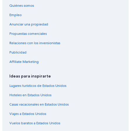
Hoteles con estacionamiento en Glendale
Quiénes somos
Hoteles con hidromasaje en Glendale
Empleo
Hoteles que aceptan mascotas en Glendale
Anunciar una propiedad
Hoteles en Glendale
Propuestas comerciales
Moteles en Glendale
Relaciones con los inversionistas
Cabañas en Denver
Publicidad
Hoteles baratos en Denver
Affiliate Marketing
Hoteles en Denver
Moteles en Denver
Ideas para inspirarte
Apart-Hoteles en Condado de Denver
Lugares turísticos de Estados Unidos
Casas de campo en Condado de Denver
Hoteles en Estados Unidos
Casas de huéspedes en Condado de Denver
Casas vacacionales en Estados Unidos
Casas vacacionales en Condado de Denver
Viajes a Estados Unidos
Apartamentos en Condado de Denver
Vuelos baratos a Estados Unidos
Moteles en Condado de Denver