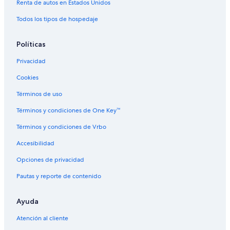
Renta de autos en Estados Unidos
Hoteles en la playa en Condado de Denver
Todos los tipos de hospedaje
Hoteles baratos en Condado de Denver
Hoteles con alberca en Condado de Denver
Políticas
Hoteles que aceptan mascotas en Condado de Denver
Privacidad
Hoteles en Condado de Denver
Cookies
Hoteles cerca de Estadio y Parque Infinity
Términos de uso
Hoteles en Centro de Denver
Términos y condiciones de One Key™
Hoteles en Este
Términos y condiciones de Vrbo
Hoteles cerca de Jardín botánico de Denver
Accesibilidad
Hoteles de Motel 6 en Speer
Opciones de privacidad
Hoteles en Speer
Pautas y reporte de contenido
Ayuda
Atención al cliente