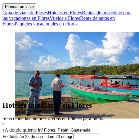
Planear un viaje
Guía de viaje de Flores
Hoteles en Flores
Rentas de hospedaje para
las vacaciones en Flores
Vuelos a Flores
Renta de autos en
Flores
Paquetes vacacionales en Flores
Hoteles familiares en Flores
Selecciona las mejores ofertas en hoteles para niños
¿A dónde quieres ir?
Fechas