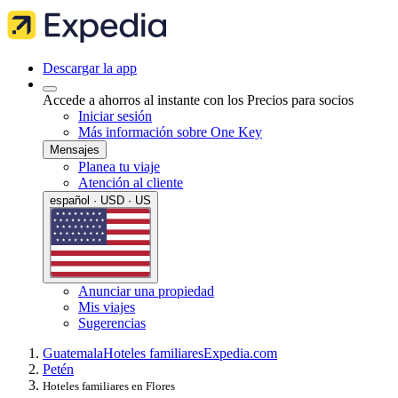
Descargar la app
Accede a ahorros al instante con los Precios para socios
Iniciar sesión
Más información sobre One Key
Mensajes
Planea tu viaje
Atención al cliente
español · USD · US
Anunciar una propiedad
Mis viajes
Sugerencias
Guatemala
Hoteles familiares
Expedia.com
Petén
Hoteles familiares en Flores