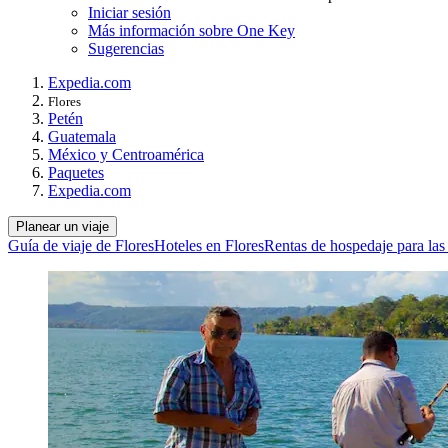
Iniciar sesión
Más información sobre One Key
Sugerencias
Expedia.com
Flores
Petén
Guatemala
México y Centroamérica
Paquetes
Expedia.com
Planear un viaje
Guía de viaje de Flores
Hoteles en Flores
Rentas de hospedaje para las