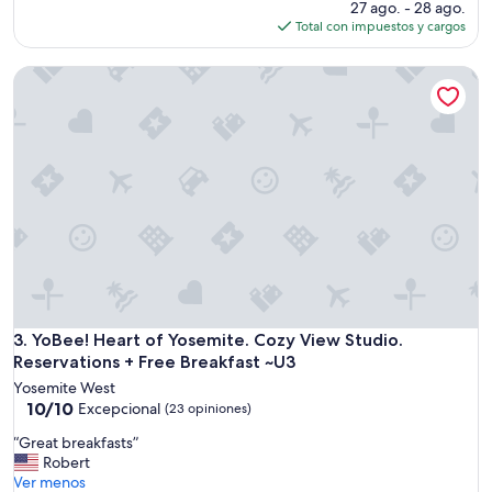
(9
precio
27 ago. - 28 ago.
s
opiniones)
actual
Total con impuestos y cargos
t
es
s
de
w
YoBee! Heart of Yosemite. Cozy View Studio. Reservations +
$471
e
r
e
v
e
r
y
r
e
s
p
o
n
YoBee! Heart of Yosemite. Cozy View Studio. Reservations +
3. YoBee! Heart of Yosemite. Cozy View Studio.
s
Reservations + Free Breakfast ~U3
i
v
Yosemite West
10.0
e
10/10
Excepcional
(23 opiniones)
de
t
“
“Great breakfasts”
10,
o
G
Robert
Excepcional,
a
r
Ver menos
(23
n