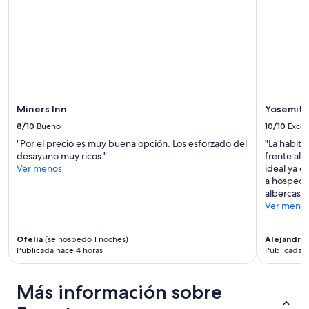
Miners Inn
Yosemite
8/10
Bueno
10/10
Excel
"Por el precio es muy buena opción. Los esforzado del
"La habita
desayuno muy ricos."
frente al 
Ver menos
ideal ya q
a hospedar
albercas."
Ver meno
Ofelia
(se hospedó 1 noches)
Alejandra
(
Publicada hace 4 horas
Publicada h
Más información sobre