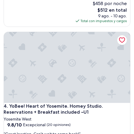
e
$458 por noche
opiniones)
y
a
q
El
$512 en total
t
u
precio
9 ago. - 10 ago.
b
e
actual
Total con impuestos y cargos
r
s
es
e
t
de
YoBee! Heart of Yosemite. Homey Studio. Reservations + Br
a
i
$512
k
o
f
n
a
.
s
”
t
s
”
YoBee! Heart of Yosemite. Homey Studio. Reservations + Br
4. YoBee! Heart of Yosemite. Homey Studio.
Reservations + Breakfast included ~U1
Yosemite West
9.8
9.8/10
Excepcional
(20 opiniones)
de
“