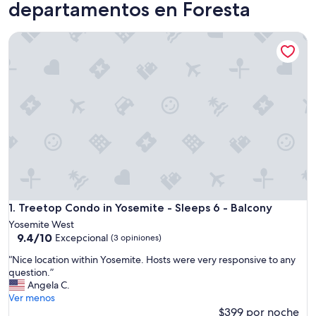
departamentos en Foresta
Treetop Condo in Yosemite - Sleeps 6 - Balcony
Treetop Condo in Yosemite - Sleeps 6 - Balcony
1. Treetop Condo in Yosemite - Sleeps 6 - Balcony
Yosemite West
9.4
9.4/10
Excepcional
(3 opiniones)
de
“
“Nice location within Yosemite. Hosts were very responsive to any
10,
N
question.”
Excepcional,
i
Angela C.
(3
c
Ver menos
opiniones)
e
$399 por noche