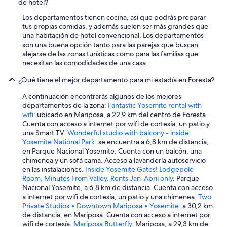
de hotel?
Los departamentos tienen cocina, asi que podrás preparar
tus propias comidas, y además suelen ser más grandes que
una habitación de hotel convencional. Los departamentos
son una buena opción tanto para las parejas que buscan
alejarse de las zonas turísticas como para las familias que
necesitan las comodidades de una casa.
¿Qué tiene el mejor departamento para mi estadía en Foresta?
A continuación encontrarás algunos de los mejores
departamentos de la zona:
Fantastic Yosemite rental with
wifi
: ubicado en Mariposa, a 22,9 km del centro de Foresta.
Cuenta con acceso a internet por wifi de cortesía, un patio y
una Smart TV.
Wonderful studio with balcony - inside
Yosemite National Park
: se encuentra a 6,8 km de distancia,
en Parque Nacional Yosemite. Cuenta con un balcón, una
chimenea y un sofá cama. Acceso a lavandería autoservicio
en las instalaciones.
Inside Yosemite Gates! Lodgepole
Room, Minutes From Valley. Rents Jan-April only
. Parque
Nacional Yosemite, a 6,8 km de distancia. Cuenta con acceso
a internet por wifi de cortesía, un patio y una chimenea.
Two
Private Studios • Downtown Mariposa • Yosemite
: a 30,2 km
de distancia, en Mariposa. Cuenta con acceso a internet por
wifi de cortesía.
Mariposa Butterfly
. Mariposa, a 29,3 km de