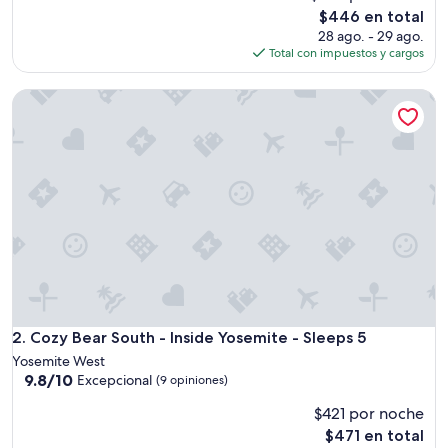
l
El
$446 en total
o
precio
28 ago. - 29 ago.
c
actual
Total con impuestos y cargos
a
es
t
de
Cozy Bear South - Inside Yosemite - Sleeps 5
i
$446
o
n
w
i
t
h
i
n
Y
o
s
e
m
Cozy Bear South - Inside Yosemite - Sleeps 5
2. Cozy Bear South - Inside Yosemite - Sleeps 5
i
Yosemite West
t
9.8
9.8/10
Excepcional
(9 opiniones)
e
de
.
$421 por noche
10,
H
Excepcional,
El
$471 en total
o