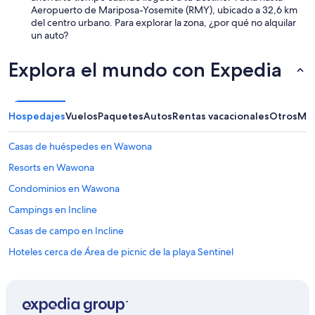
Aeropuerto de Mariposa-Yosemite (RMY), ubicado a 32,6 km
del centro urbano. Para explorar la zona, ¿por qué no alquilar
un auto?
Explora el mundo con Expedia
Hospedajes
Vuelos
Paquetes
Autos
Rentas vacacionales
Otros
Más
Casas de huéspedes en Wawona
Resorts en Wawona
Condominios en Wawona
Campings en Incline
Casas de campo en Incline
Hoteles cerca de Área de picnic de la playa Sentinel
Hoteles cerca de El Capitán
Hoteles 4 estrellas en Yosemite West
Hoteles con aguas termales en Yosemite West