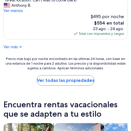
“Great location. Can’t wait to come back!”
10,
G
Anthony B.
Excepcional,
r
Ver menos
(20
e
$495 por noche
opiniones)
a
El
$554 en total
t
precio
23 ago. - 24 ago.
l
actual
Total con impuestos y cargos
o
es
c
de
Ver más
a
$554
t
i
Precio
Precio más bajo por noche encontrado en las últimas 24 horas, con base en
o
una estancia de 1 noche para 2 adultos. Los precios y la disponibilidad están
más
n
sujetos a cambios. Aplican términos adicionales.
bajo
.
por
C
noche
Ver todas las propiedades
a
encontrado
n
en
’
las
t
últimas
Encuentra rentas vacacionales
w
24
a
horas,
que se adapten a tu estilo
i
con
t
base
Buscar cabañas
Buscar casas de vacaciones
Buscar casa
t
en