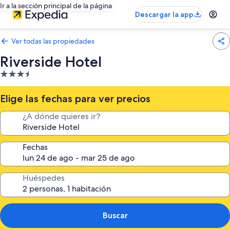
Ir a la sección principal de la página
Descargar la app
Ver todas las propiedades
Riverside Hotel
Propiedad
de
3.5
Elige las fechas para ver precios
estrellas
¿A dónde quieres ir?
Fechas
Huéspedes
Buscar