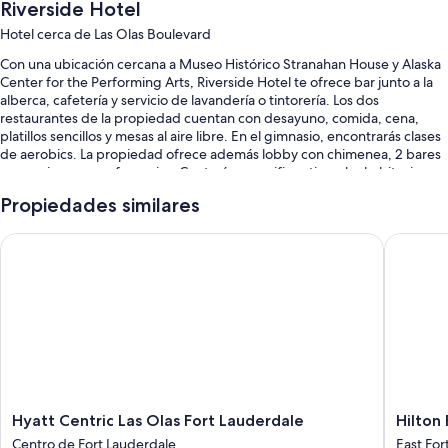
Riverside Hotel
Hotel cerca de Las Olas Boulevard
Con una ubicación cercana a Museo Histórico Stranahan House y Alaska
Center for the Performing Arts, Riverside Hotel te ofrece bar junto a la
alberca, cafetería y servicio de lavandería o tintorería. Los dos
restaurantes de la propiedad cuentan con desayuno, comida, cena,
platillos sencillos y mesas al aire libre. En el gimnasio, encontrarás clases
de aerobics. La propiedad ofrece además lobby con chimenea, 2 bares
y espacio para conferencias. Contarás con wifi gratis en las habitaciones.
También te encantarán estos servicios:
Propiedades similares
Alberca al aire libre con camastros
Hyatt Centric Las Olas Fort Lauderdale
Hilton F
Servicio de limusina o auto, desayuno completo (con cargo) y valet
parking (con cargo)
Check-out exprés, salón de banquetes y resguardo de equipaje
Servicio de concierge, cajero automático o servicios bancarios y
botones
Los clientes dejan buenas opiniones de aspectos como la variedad
de restaurantes, la alberca y la atención del personal
Hyatt
Hilton
Hyatt Centric Las Olas Fort Lauderdale
Hilton
Características de la habitación
Centric
Fort
Centro de Fort Lauderdale
East For