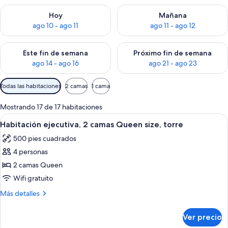
Consulta la disponibilidad para hoy ago 10 - ago 11
Consulta la disponibilidad par
Hoy
Mañana
ago 10 - ago 11
ago 11 - ago 12
Consulta la disponibilidad para este fin de semana ago 14 - ag
Consulta la disponibilidad pa
Este fin de semana
Próximo fin de semana
ago 14 - ago 16
ago 21 - ago 23
Filtros
Todas las habitaciones
2 camas
1 cama
disponibles
para
Mostrando 17 de 17 habitaciones
las
Abrir
Habitación de hotel con dos camas, u
4
Habitación ejecutiva, 2 camas Queen size, torre
habitaciones
todas
500 pies cuadrados
las
4 personas
fotos
de
2 camas Queen
Habitación
Wifi gratuito
ejecutiva,
Más
Más detalles
2
detalles
camas
sobre
Ver precio
Habitación
Queen