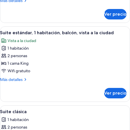
Más
Más detalles
detalles
sobre
Ver precio
Habitación
individual
ejecutiva
Abrir
Una cama con cabecera, dos mesitas d
4
Suite estándar, 1 habitación, balcón, vista a la ciudad
todas
Vista a la ciudad
las
1 habitación
fotos
de
2 personas
Suite
1 cama King
estándar,
Wifi gratuito
1
Más
Más detalles
habitación,
detalles
balcón,
sobre
Ver precio
Suite
vista
estándar,
a
1
Abrir
Habitación de hotel con una cama gran
la
7
habitación,
Suite clásica
todas
ciudad
balcón,
1 habitación
vista
las
a
2 personas
fotos