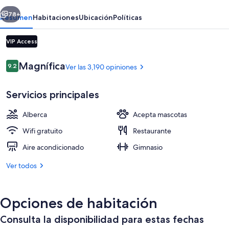
erior
Siguiente
78+
Resumen
Habitaciones
Ubicación
Políticas
VIP Access
Opiniones
Magnífica
9.2
Ver las 3,190 opiniones
9.2 de 10,
Servicios principales
Alberca
Acepta mascotas
Vista desde la propiedad
Wifi gratuito
Restaurante
Aire acondicionado
Gimnasio
Ver todos
Opciones de habitación
Consulta la disponibilidad para estas fechas