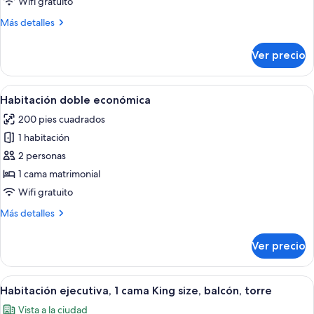
Wifi gratuito
1
Más
Más detalles
cama
detalles
King
sobre
Ver precio
Habitación
size,
ejecutiva,
torre
1
Abrir
Habitación de hotel con una cama grand
4
cama
Habitación doble económica
todas
King
200 pies cuadrados
size,
las
torre
1 habitación
fotos
de
2 personas
Habitación
1 cama matrimonial
doble
Wifi gratuito
económica
Más
Más detalles
detalles
sobre
Ver precio
Habitación
doble
económica
Abrir
Una habitación de hotel moderna con u
4
Habitación ejecutiva, 1 cama King size, balcón, torre
todas
Vista a la ciudad