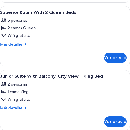
ejecutiva,
size,
2
Abrir
Habitación de hotel con dos camas, un 
torre
5
camas
Superior Room With 2 Queen Beds
todas
Queen
5 personas
size,
las
torre
2 camas Queen
fotos
de
Wifi gratuito
Superior
Más
Más detalles
Room
detalles
sobre
With
Ver precio
Superior
2
Room
Queen
With
Abrir
Una cama bien tendida con sábanas bl
4
Beds
2
Junior Suite With Balcony, City View, 1 King Bed
todas
Queen
2 personas
Beds
las
1 cama King
fotos
de
Wifi gratuito
Junior
Más
Más detalles
Suite
detalles
sobre
With
Ver precio
Junior
Balcony,
Suite