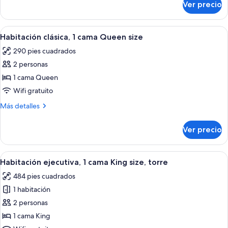
Ver precio
Habitación
King
clásica,
size
1
Abrir
Habitación de hotel con dos camas, u
4
cama
Habitación clásica, 1 cama Queen size
todas
King
290 pies cuadrados
size
las
2 personas
fotos
de
1 cama Queen
Habitación
Wifi gratuito
clásica,
Más
Más detalles
1
detalles
cama
sobre
Ver precio
Habitación
Queen
clásica,
size
1
Abrir
Hotel con terraza al aire libre, bander
5
cama
Habitación ejecutiva, 1 cama King size, torre
todas
Queen
484 pies cuadrados
size
las
1 habitación
fotos
de
2 personas
Habitación
1 cama King
ejecutiva,