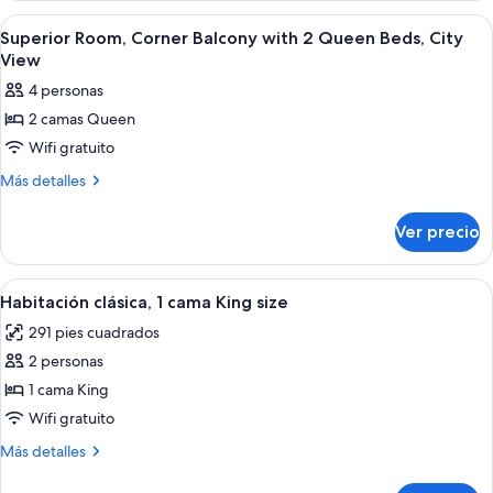
City
With
Abrir
Habitación de hotel con dos camas, telev
4
View,
Balcony,
Superior Room, Corner Balcony with 2 Queen Beds, City
todas
City
1
View
View,
las
King
4 personas
1
fotos
Bed
King
2 camas Queen
de
Bed
Wifi gratuito
Superior
Room,
Más
Más detalles
detalles
Corner
sobre
Balcony
Ver precio
Superior
with
Room,
2
Corner
Abrir
Una habitación de hotel con una cama g
4
Balcony
Queen
Habitación clásica, 1 cama King size
todas
with
Beds,
291 pies cuadrados
2
las
City
Queen
2 personas
fotos
View
Beds,
de
1 cama King
City
Habitación
View
Wifi gratuito
clásica,
Más
Más detalles
1
detalles
cama
sobre