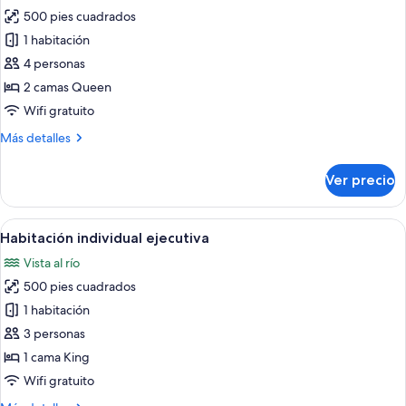
torre
500 pies cuadrados
fotos
de
1 habitación
Habitación
4 personas
clásica,
2 camas Queen
2
Wifi gratuito
camas
Más
Más detalles
Queen
detalles
size
sobre
Ver precio
Habitación
clásica,
2
Abrir
Una cama con cabecera, dos mesitas d
3
camas
Habitación individual ejecutiva
todas
Queen
Vista al río
size
las
500 pies cuadrados
fotos
de
1 habitación
Habitación
3 personas
individual
1 cama King
ejecutiva
Wifi gratuito