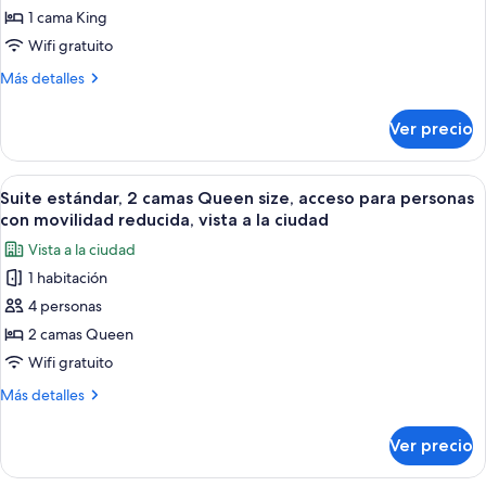
la
de
1 cama King
ciudad
Suite
Wifi gratuito
clásica
Más
Más detalles
detalles
sobre
Ver precio
Suite
clásica
Abrir
Habitación de hotel con dos camas, tele
5
Suite estándar, 2 camas Queen size, acceso para personas
todas
con movilidad reducida, vista a la ciudad
las
Vista a la ciudad
fotos
1 habitación
de
4 personas
Suite
estándar,
2 camas Queen
2
Wifi gratuito
camas
Más
Más detalles
Queen
detalles
size,
sobre
Ver precio
Suite
acceso
estándar,
para