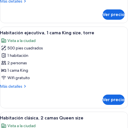
Más
Más detalles
King
detalles
size,
sobre
Ver precio
torre
Habitación
ejecutiva,
1
Abrir
Una habitación de hotel moderna con u
4
cama
Habitación ejecutiva, 1 cama King size, torre
todas
King
Vista a la ciudad
size,
las
torre
500 pies cuadrados
fotos
de
1 habitación
Habitación
2 personas
ejecutiva,
1 cama King
1
Wifi gratuito
cama
Más
Más detalles
King
detalles
size,
sobre
Ver precio
torre
Habitación
ejecutiva,
1
Abrir
Habitación de hotel con dos camas, tele
4
cama
Habitación clásica, 2 camas Queen size
todas
King
Vista a la ciudad
size,
las