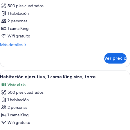
las
500 pies cuadrados
fotos
de
1 habitación
Habitación
2 personas
ejecutiva,
1 cama King
1
Wifi gratuito
cama
Más
Más detalles
King
detalles
size,
sobre
Ver precio
balcón,
Habitación
ejecutiva,
torre
1
Abrir
Una habitación de hotel moderna con u
4
cama
Habitación ejecutiva, 1 cama King size, torre
todas
King
Vista al río
size,
las
balcón,
500 pies cuadrados
fotos
torre
de
1 habitación
Habitación
2 personas
ejecutiva,
1 cama King
1
Wifi gratuito
cama