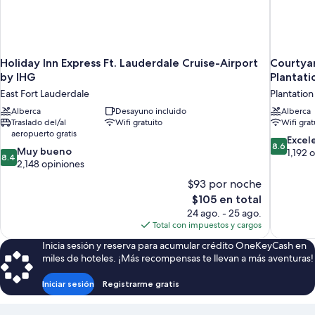
Holiday Inn Express Ft. Lauderdale Cruise-Airport
Courtyar
by IHG
Plantati
East Fort Lauderdale
Plantation
Alberca
Desayuno incluido
Alberca
Traslado del/al
Wifi gratuito
Wifi grat
aeropuerto gratis
8.6
Excel
8.6
8.4
Muy bueno
de
1,192 
8.4
de
2,148 opiniones
10,
10,
Excelente
$93 por noche
Muy
1,192
El
$105 en total
bueno,
opiniones
precio
24 ago. - 25 ago.
2,148
actual
Total con impuestos y cargos
opiniones
es
Inicia sesión y reserva para acumular crédito OneKeyCash en
de
miles de hoteles. ¡Más recompensas te llevan a más aventuras!
$105
Iniciar sesión
Registrarme gratis