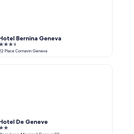
Hotel Bernina Geneva
3.5
out
22 Place Cornavin Geneva
of
5
tel De Geneve
Hotel De Geneve
2