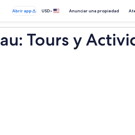
•
Abrir app
USD
Anunciar una propiedad
Ate
au: Tours y Activ