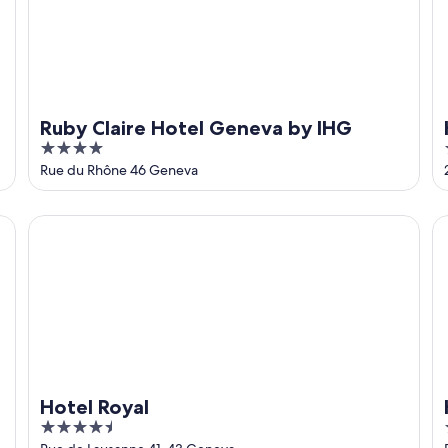
Ruby Claire Hotel Geneva by IHG
4
out
Rue du Rhône 46 Geneva
of
5
Hotel Royal
Ho
Hotel Royal
4.5