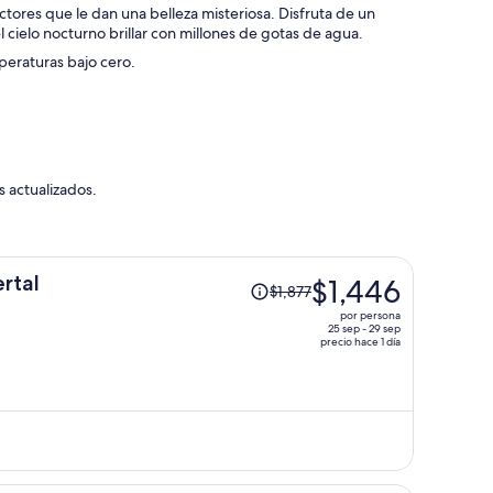
ctores que le dan una belleza misteriosa. Disfruta de un
l cielo nocturno brillar con millones de gotas de agua.
peraturas bajo cero.
s actualizados.
El
ertal
$1,446
$1,877
precio
por persona
era
25 sep - 29 sep
precio hace 1 día
de
$1,877
y
ahora
es
de
$1,446