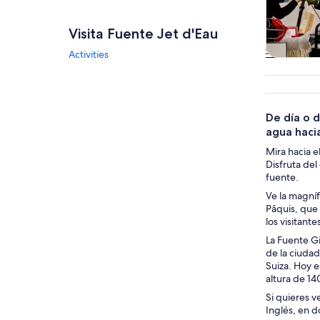
Visita Fuente Jet d'Eau
Activities
Tours
excursio
un d
De día o d
agua hacia
Mira hacia e
Disfruta del
fuente.
Ve la magníf
Pâquis, que 
los visitant
La Fuente Gi
de la ciuda
Suiza. Hoy e
altura de 14
Si quieres v
Inglés, en d