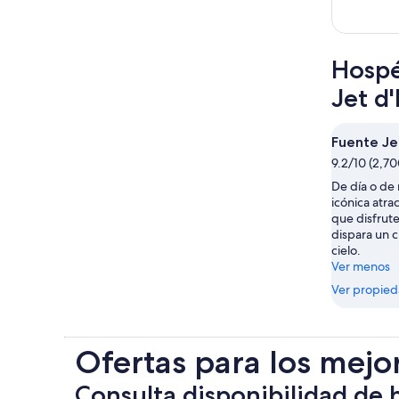
Hospé
Jet d
Fuente Je
9.2/10 (2,70
De día o de 
icónica atra
que disfrut
dispara un c
cielo.
Ver menos
Ver propie
Ofertas para los mejo
Consulta disponibilidad de 