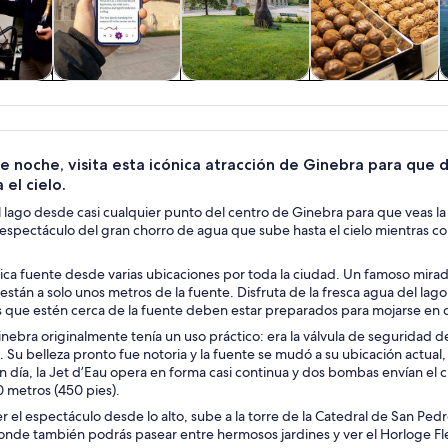
 y
Cultura e historia
Tours privados y
Alimentos,
nes de
personalizados
bebidas y vida
ía
nocturna
e noche, visita esta icónica atracción de Ginebra para que 
 el cielo.
l lago desde casi cualquier punto del centro de Ginebra para que veas l
 espectáculo del gran chorro de agua que sube hasta el cielo mientras c
ica fuente desde varias ubicaciones por toda la ciudad. Un famoso mira
están a solo unos metros de la fuente. Disfruta de la fresca agua del la
es que estén cerca de la fuente deben estar preparados para mojarse en 
nebra originalmente tenía un uso práctico: era la válvula de seguridad 
d. Su belleza pronto fue notoria y la fuente se mudó a su ubicación ac
n día, la Jet d’Eau opera en forma casi continua y dos bombas envían el c
0 metros (450 pies).
er el espectáculo desde lo alto, sube a la torre de la Catedral de San Ped
onde también podrás pasear entre hermosos jardines y ver el Horloge Fleu