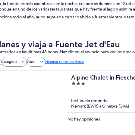
, la fuente es más asombrosa en la noche, cuando se ilumina con 12 refle
fondue en uno de los varios restaurantes que hay frente al lago y admira e
unciona todo el año, aunque puede cerrar debido a fuertes vientos o tem
lanes y viaja a Fuente Jet d'Eau
ntrados en las últimas 48 horas. Haz clic en el anuncio para ver los precio
Categoría
Clase
Eliminar todos los filtros
Alpine Chalet in Fiesch
3
out
of
Incl. vuelo redondo
5
Newark (EWR) a Ginebra (GVA)
No hay opiniones