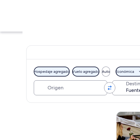
Hospedaje agregado
Vuelo agregado
Auto
Económica
Origen
Desti
Escena frente al a
Explorar mapa
Tours y ex