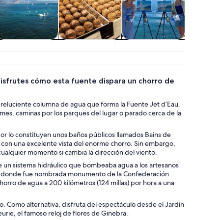
Tours acuáticos y
Moda y compras
Clases y talleres
Tours
cruceros
temporad
fest
disfrutes cómo esta fuente dispara un chorro de
a reluciente columna de agua que forma la Fuente Jet d’Eau.
omes, caminas por los parques del lugar o parado cerca de la
dor lo constituyen unos baños públicos llamados Bains de
go con una excelente vista del enorme chorro. Sin embargo,
cualquier momento si cambia la dirección del viento.
de un sistema hidráulico que bombeaba agua a los artesanos
tual, donde fue nombrada monumento de la Confederación
horro de agua a 200 kilómetros (124 millas) por hora a una
ro. Como alternativa, disfruta del espectáculo desde el Jardín
rie, el famoso reloj de flores de Ginebra.