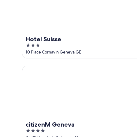
-
16
ago
Hotel Suisse
3
out
10 Place Cornavin Geneva GE
of
5
citizenM Geneva
citizenM Geneva
4