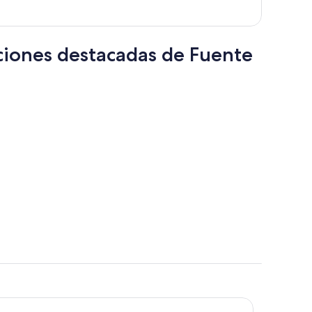
por
persona
cciones destacadas de Fuente