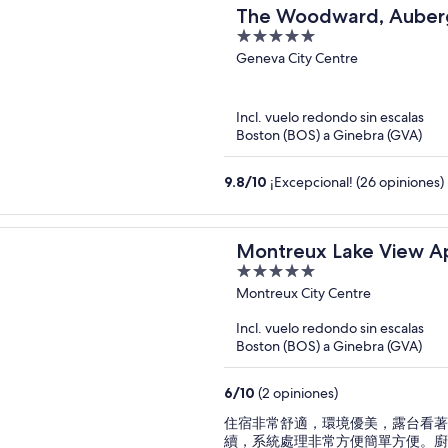
The Woodward, Auberg
5
out
Geneva City Centre
of
5
Incl. vuelo redondo sin escalas
Boston (BOS) a Ginebra (GVA)
9.8
/
10
¡Excepcional! (26 opiniones)
Montreux Lake View A
5
out
Montreux City Centre
of
Incl. vuelo redondo sin escalas
5
Boston (BOS) a Ginebra (GVA)
6
/
10
(2 opiniones)
住宿非常舒適，環境優美，露台看著
續，系統處理非常方便簡單方便。廚