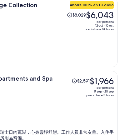
e Collection
por
Ahorra 100% en tu vuelo
El
persona
$6,043
$8,029
precio
por persona
era
12 oct - 16 oct
precio hace 24 horas
de
$8,029
y
ahora
es
de
$6,043
por
El
partments and Spa
$1,966
$2,591
persona
precio
por persona
era
17 sep - 20 sep
precio hace 3 horas
de
$2,591
y
ahora
es
de
瑞士日內瓦湖，心身靈靜舒態。工作人員非常友善。入住手
$1,966
房用品齊備。