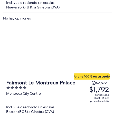
y
Incl. vuelo redondo sin escalas
ahora
Nueva York (JFK) a Ginebra (GVA)
es
de
No hay opiniones
$1,437
por
persona
Ahorra 100% en tu vuelo
El
Fairmont Le Montreux Palace
$2,572
precio
$1,792
5
era
out
Montreux City Centre
por persona
de
of
11 oct - 16 oct
precio hace 1 día
$2,572
5
Incl. vuelo redondo sin escalas
y
Boston (BOS) a Ginebra (GVA)
ahora