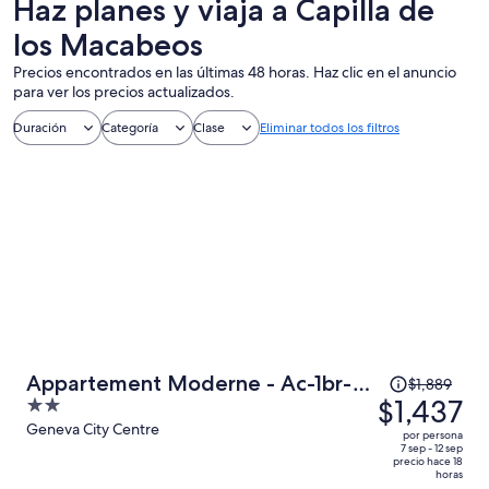
Haz planes y viaja a Capilla de
los Macabeos
Precios encontrados en las últimas 48 horas. Haz clic en el anuncio
para ver los precios actualizados.
Duración
Categoría
Clase
Eliminar todos los filtros
El
Appartement Moderne - Ac-1br-
$1,889
precio
$1,437
2
4p- Geneve
era
out
Geneva City Centre
por persona
de
of
7 sep - 12 sep
precio hace 18
$1,889
5
horas