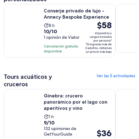
Se ab
Conserje privado de lujo - Annecy Bespoke Experience
Conserje P
Conserje privado de lujo -
Annecy Bespoke Experience
El
$58
La
8 h
precio
10.0
10/10
actividad
impuestos y
es
de
1 opinión de Viator
cargos incluidos
dura
por persona*
de
10
8
*Si ingresas más de
Cancelación gratuita
2 adultos, obtienes
$58.
con
horas
disponible
un precio más bajo
por
1
persona*
opinión
Tours acuáticos y
Ver las 5 actividades
cruceros
Ginebra: crucero panorámico por el lago con aperitivos y vi
Visita gui
Ginebra: crucero
panorámico por el lago con
aperitivos y vino
La
1 h
9.0
9/10
actividad
de
132 opiniones de
dura
El
$36
GetYourGuide
10
1
precio