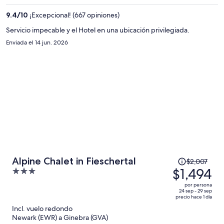
es
9.4
/
10
¡Excepcional! (667 opiniones)
de
$1,792
Servicio impecable y el Hotel en una ubicación privilegiada.
por
Enviada el 14 jun. 2026
persona
El
Alpine Chalet in Fieschertal
$2,007
precio
$1,494
3
era
out
por persona
de
of
24 sep - 29 sep
precio hace 1 día
$2,007
5
Incl. vuelo redondo
y
Newark (EWR) a Ginebra (GVA)
ahora