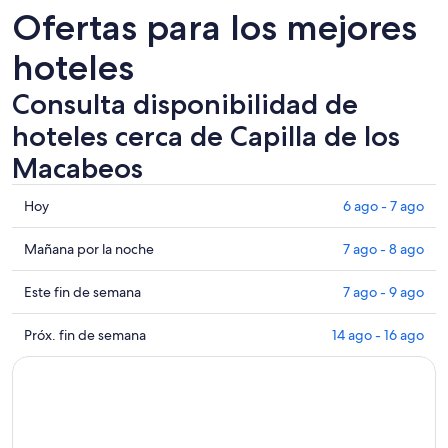
Ofertas para los mejores
hoteles
Consulta disponibilidad de
hoteles cerca de Capilla de los
Macabeos
Consultar
Hoy
6 ago - 7 ago
los
precios
Consultar
Mañana por la noche
7 ago - 8 ago
cerca
precios
de
cerca
Consultar
Este fin de semana
7 ago - 9 ago
Capilla
de
precios
de
Capilla
cerca
Consultar
Próx. fin de semana
14 ago - 16 ago
los
de
de
precios
Macabeos
los
Capilla
cerca
para
Macabeos
de
de
hoy,
para
los
Capilla
6
mañana
Macabeos
de