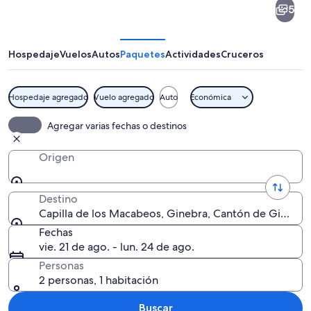
5
de
los
Macabeos
Hospedaje
Vuelos
Autos
Paquetes
Actividades
Cruceros
Hospedaje agregado
Vuelo agregado
Auto
Económica
Interior ornamentado de una iglesia co
Agregar varias fechas o destinos
Origen
Destino
Capilla de los Macabeos, Ginebra, Cantón de Ginebra,
Fechas
vie. 21 de ago. - lun. 24 de ago.
Personas
2 personas, 1 habitación
Buscar