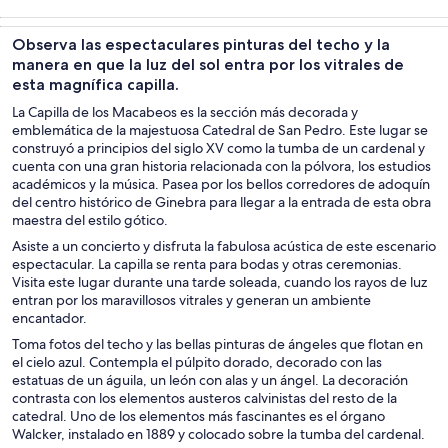
Tours y
Tours privados
Cultura e
Alimentos,
excursiones de
y
historia
bebidas y vida
Observa las espectaculares pinturas del techo y la
un día
personalizados
nocturna
manera en que la luz del sol entra por los vitrales de
esta magnífica capilla.
La Capilla de los Macabeos es la sección más decorada y
emblemática de la majestuosa Catedral de San Pedro. Este lugar se
construyó a principios del siglo XV como la tumba de un cardenal y
cuenta con una gran historia relacionada con la pólvora, los estudios
académicos y la música. Pasea por los bellos corredores de adoquín
del centro histórico de Ginebra para llegar a la entrada de esta obra
maestra del estilo gótico.
Asiste a un concierto y disfruta la fabulosa acústica de este escenario
espectacular. La capilla se renta para bodas y otras ceremonias.
Visita este lugar durante una tarde soleada, cuando los rayos de luz
entran por los maravillosos vitrales y generan un ambiente
encantador.
Toma fotos del techo y las bellas pinturas de ángeles que flotan en
el cielo azul. Contempla el púlpito dorado, decorado con las
estatuas de un águila, un león con alas y un ángel. La decoración
contrasta con los elementos austeros calvinistas del resto de la
catedral. Uno de los elementos más fascinantes es el órgano
Walcker, instalado en 1889 y colocado sobre la tumba del cardenal.