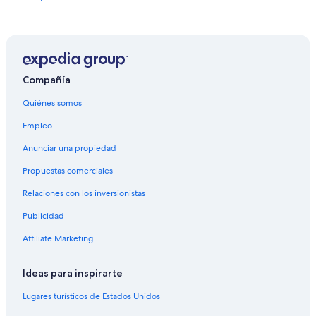
Hostales en Ginebra
Hoteles de A&O Hostels en Ginebra
Accor Hotels en Ginebra
Hoteles con casino en Ginebra
Compañía
Hoteles de golf en Ginebra
Quiénes somos
Hoteles de ski en Ginebra
Empleo
Hoteles de lujo en Ginebra
Anunciar una propiedad
Hoteles históricos en Ginebra
Propuestas comerciales
Hoteles románticos en Ginebra
Relaciones con los inversionistas
Hoteles baratos en Ginebra
Publicidad
Hoteles boutique en Ginebra
Affiliate Marketing
Hoteles cerca del lago en Ginebra
Hoteles con aire acondicionado en Ginebra
Ideas para inspirarte
Hoteles con bar en Ginebra
Lugares turísticos de Estados Unidos
Hoteles con desayuno incluido en Ginebra