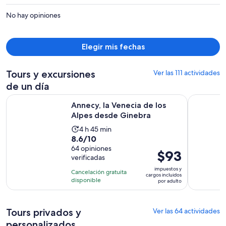
es
No hay opiniones
de
$1,494
por
Elegir mis fechas
persona
Tours y excursiones
Ver las 111 actividades
de un día
Se abrirá en 
Annecy, la Venecia de los Alpes desde Ginebra
Chamonix 
Annecy, la Venecia de los
Alpes desde Ginebra
La
4 h 45 min
8.6
8.6/10
actividad
de
64 opiniones
dura
El
$93
verificadas
10
4
precio
con
impuestos y
horas
Cancelación gratuita
es
cargos incluidos
64
disponible
y
por adulto
de
opiniones
45
$93.
minutos
por
Tours privados y
Ver las 64 actividades
adulto
personalizados