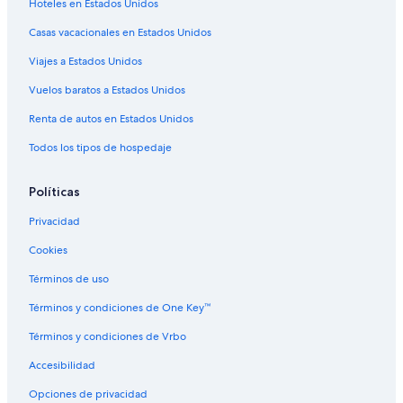
Hoteles en Estados Unidos
Hoteles con alberca en Ginebra
Casas vacacionales en Estados Unidos
Hoteles con hidromasaje en Ginebra
Viajes a Estados Unidos
Hoteles con traslado del/al aeropuerto en Ginebra
Vuelos baratos a Estados Unidos
Hoteles para bodas en Ginebra
Renta de autos en Estados Unidos
Hoteles de Indigo Group en Ginebra
Todos los tipos de hospedaje
Marriott Hotels & Resorts en Ginebra
Hoteles en Ginebra
Políticas
Residencias en Ginebra
Privacidad
Hoteles cerca de Iglesia rusa de Ginebra
Cookies
Hoteles cerca de Calvin Auditory
Términos de uso
Hoteles cerca de Área de centros comerciales
Términos y condiciones de One Key™
Hoteles 3 estrellas en Centro de la ciudad de Ginebra
Términos y condiciones de Vrbo
Hoteles con desayuno incluido en Centro de la ciudad
de Ginebra
Accesibilidad
Hoteles en Centro de la ciudad de Ginebra
Opciones de privacidad