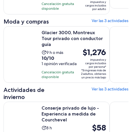
con
impuestos y
hora
Cancelación gratuita
es
cargos incluidos
132
disponible
por adulto
de
opiniones
$36.
Moda y compras
Ver las 3 actividades
por
Se
Glacier 3000, Montreux Tour privado con conductor guía
Visita gui
adulto
Glacier 3000, Montreux
Tour privado con conductor
guía
El
$1,276
La
9 h o más
precio
10.0
10/10
actividad
impuestos y
es
de
1 opinión verificada
cargos incluidos
dura
por persona*
de
10
9
*Si ingresas más de
Cancelación gratuita
2 adultos, obtienes
$1,276.
con
horas
disponible
un precio más bajo
por
1
persona*
opinión
Actividades de
Ver las 3 actividades
invierno
Conserje privado de lujo - Experiencia a medida de Courche
Suiza: tou
Conserje privado de lujo -
Experiencia a medida de
Courchevel
El
$58
La
8 h
precio