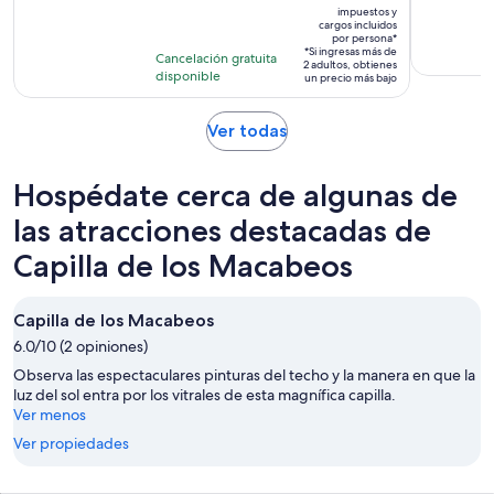
actividad
impuestos y
es
cargos incluidos
dura
por persona*
de
8
*Si ingresas más de
Cancelación gratuita
2 adultos, obtienes
$58.
horas
disponible
un precio más bajo
por
persona*
Se
Ver todas
abrirá
en
Hospédate cerca de algunas de
una
nueva
las atracciones destacadas de
pestaña
Capilla de los Macabeos
Capilla de los Macabeos
6.0/10 (2 opiniones)
Observa las espectaculares pinturas del techo y la manera en que la
luz del sol entra por los vitrales de esta magnífica capilla.
Ver menos
Ver propiedades