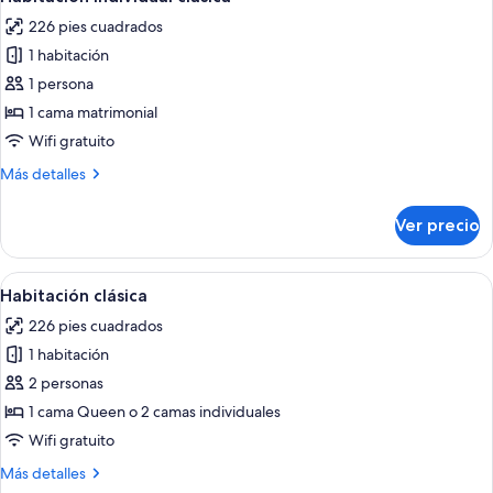
todas
226 pies cuadrados
las
1 habitación
fotos
de
1 persona
Habitación
1 cama matrimonial
individual
Wifi gratuito
clásica
Más
Más detalles
detalles
sobre
Ver precio
Habitación
individual
clásica
Abrir
Una habitación de hotel con una cama 
6
Habitación clásica
todas
226 pies cuadrados
las
1 habitación
fotos
de
2 personas
Habitación
1 cama Queen o 2 camas individuales
clásica
Wifi gratuito
Más
Más detalles
detalles