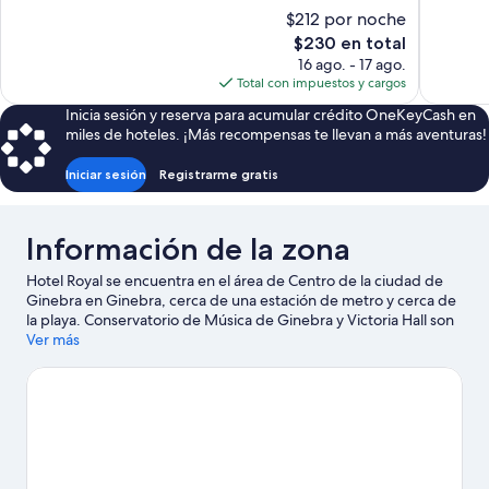
10,
10,
$212 por noche
Excelente,
Muy
El
$230 en total
1,001
bueno,
precio
16 ago. - 17 ago.
opiniones
622
actual
Total con impuestos y cargos
opiniones
es
Inicia sesión y reserva para acumular crédito OneKeyCash en
de
miles de hoteles. ¡Más recompensas te llevan a más aventuras!
$230
Iniciar sesión
Registrarme gratis
Información de la zona
Hotel Royal se encuentra en el área de Centro de la ciudad de
Ginebra en Ginebra, cerca de una estación de metro y cerca de
la playa. Conservatorio de Música de Ginebra y Victoria Hall son
lugares culturales destacados, y algunos de los lugares cercanos
Ver más
donde se pueden hacer actividades incluyen Port Des Eaux-
Vives y Golf Club de Ginebra. ¿Quieres asistir a un evento o
partido mientras estás en la ciudad? Consulta el calendario de
Estadio Patinoire des Vernets o Estadio Stade de Geneve. Las
actividades como kayaks y rafting ofrecen una gran oportunidad
de disfrutar del agua y, si buscas un poco de adrenalina, puedes
hacer paseos a pie o ciclismo en senderos y paracaidismo en los