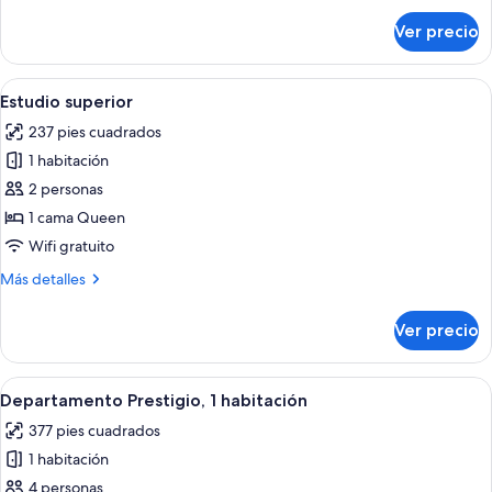
sobre
Ver precio
Habitación
clásica
Abrir
Una habitación de hotel con una cama g
8
Estudio superior
todas
237 pies cuadrados
las
1 habitación
fotos
de
2 personas
Estudio
1 cama Queen
superior
Wifi gratuito
Más
Más detalles
detalles
sobre
Ver precio
Estudio
superior
Abrir
Una habitación de hotel moderna con ca
7
Departamento Prestigio, 1 habitación
todas
377 pies cuadrados
las
1 habitación
fotos
de
4 personas