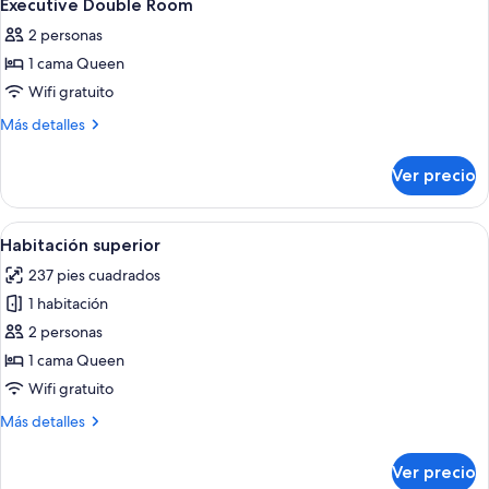
8
Executive Double Room
todas
2 personas
las
1 cama Queen
fotos
de
Wifi gratuito
Executive
Más
Más detalles
Double
detalles
sobre
Room
Ver precio
Executive
Double
Room
Abrir
Habitación de hotel con una cama grande,
8
Habitación superior
todas
237 pies cuadrados
las
1 habitación
fotos
de
2 personas
Habitación
1 cama Queen
superior
Wifi gratuito
Más
Más detalles
detalles
sobre
Ver precio
Habitación