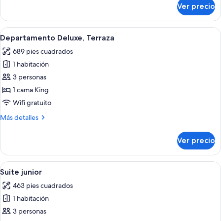
sobre
Ver precio
Estudio
clásico
Abrir
Una sala de estar moderna con un sofá
13
Departamento Deluxe, Terraza
todas
689 pies cuadrados
las
1 habitación
fotos
de
3 personas
Departamento
1 cama King
Deluxe,
Wifi gratuito
Terraza
Más
Más detalles
detalles
sobre
Ver precio
Departamento
Deluxe,
Terraza
Abrir
Habitación de hotel con una cama, una s
8
Suite junior
todas
463 pies cuadrados
las
1 habitación
fotos
de
3 personas