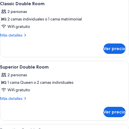
Abrir
8
habitación
Classic Double Room
todas
2 personas
las
2 camas individuales o 1 cama matrimonial
fotos
de
Wifi gratuito
Classic
Más
Más detalles
Double
detalles
sobre
Room
Ver precio
Classic
Double
Room
Abrir
Habitación de hotel con una cama grande
8
Superior Double Room
todas
2 personas
las
1 cama Queen o 2 camas individuales
fotos
de
Wifi gratuito
Superior
Más
Más detalles
Double
detalles
sobre
Room
Ver precio
Superior
Double
Room
Abrir
Habitación de hotel con cama, sofá neg