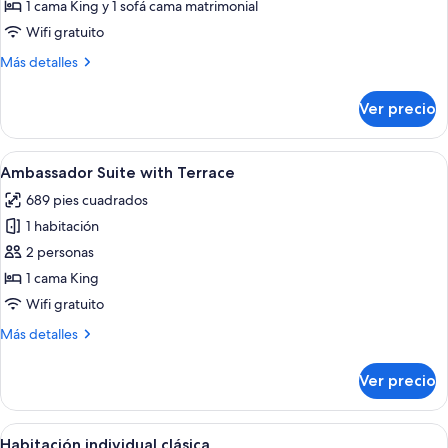
Suite
1 cama King y 1 sofá cama matrimonial
junior
Wifi gratuito
Más
Más detalles
detalles
sobre
Ver precio
Suite
junior
Abrir
Un dormitorio ordenado con una cama 
13
Ambassador Suite with Terrace
todas
689 pies cuadrados
las
1 habitación
fotos
de
2 personas
Ambassador
1 cama King
Suite
Wifi gratuito
with
Más
Más detalles
Terrace
detalles
sobre
Ver precio
Ambassador
Suite
with
Abrir
Una habitación de hotel con una cama g
7
Terrace
Habitación individual clásica