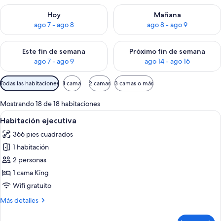
Consulta la disponibilidad para hoy ago 7 - ago 8
Consulta la disponibilidad pa
Hoy
Mañana
ago 7 - ago 8
ago 8 - ago 9
Consulta la disponibilidad para este fin de semana ago 7 - ag
Consulta la disponibilidad par
Este fin de semana
Próximo fin de semana
ago 7 - ago 9
ago 14 - ago 16
Filtros
Todas las habitaciones
1 cama
2 camas
3 camas o más
disponibles
para
Mostrando 18 de 18 habitaciones
las
Abrir
Habitación de hotel con una cama grand
8
Habitación ejecutiva
habitaciones
todas
366 pies cuadrados
las
1 habitación
fotos
de
2 personas
Habitación
1 cama King
ejecutiva
Wifi gratuito
Más
Más detalles
detalles
sobre