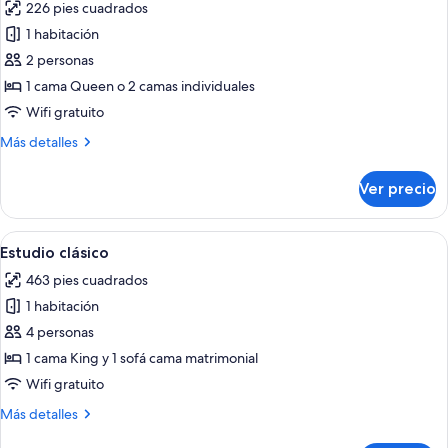
226 pies cuadrados
las
1 habitación
fotos
de
2 personas
Estudio
1 cama Queen o 2 camas individuales
Deluxe
Wifi gratuito
Más
Más detalles
detalles
sobre
Ver precio
Estudio
Deluxe
Abrir
Una habitación de hotel con una cama g
8
Estudio clásico
todas
463 pies cuadrados
las
1 habitación
fotos
de
4 personas
Estudio
1 cama King y 1 sofá cama matrimonial
clásico
Wifi gratuito
Más
Más detalles
detalles