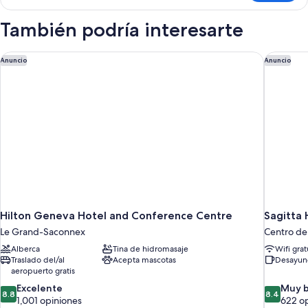
superior
También podría interesarte
Hilton Geneva Hotel and Conference Centre
Sagitta 
Anuncio
Anuncio
Hilton Geneva Hotel and Conference Centre
Sagitta 
Le Grand-Saconnex
Centro de
Alberca
Tina de hidromasaje
Wifi grat
Traslado del/al
Acepta mascotas
Desayun
aeropuerto gratis
8.8
8.4
Excelente
Muy 
8.8
8.4
de
de
1,001 opiniones
622 o