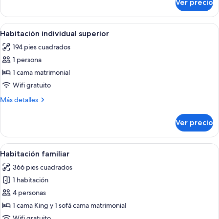
Ver precio
Habitación
ejecutiva
Abrir
Habitación de hotel con una cama grande,
6
Habitación individual superior
todas
194 pies cuadrados
las
1 persona
fotos
de
1 cama matrimonial
Habitación
Wifi gratuito
individual
Más
Más detalles
superior
detalles
sobre
Ver precio
Habitación
individual
superior
Abrir
Habitación de hotel con cama, sofá neg
6
Habitación familiar
todas
366 pies cuadrados
las
1 habitación
fotos
de
4 personas
Habitación
1 cama King y 1 sofá cama matrimonial
familiar
Wifi gratuito