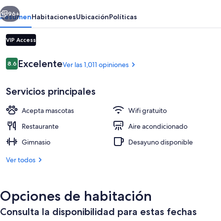
erior
Siguiente
96+
Resumen
Habitaciones
Ubicación
Políticas
VIP Access
Opiniones
Excelente
8.6
Ver las 1,011 opiniones
8.6 de 10,
Servicios principales
Acepta mascotas
Wifi gratuito
Terraza o patio
Restaurante
Aire acondicionado
Gimnasio
Desayuno disponible
Ver todos
Opciones de habitación
Consulta la disponibilidad para estas fechas