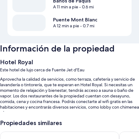
Baños de Paquis
A 11 min a pie
- 0.6 mi
Puente Mont Blanc
A 12 min a pie
- 0.7 mi
Información de la propiedad
Hotel Royal
Este hotel de lujo cerca de Fuente Jet d'Eau
Aprovecha la calidad de servicios, como terraza, cafetería y servicio de
lavandería o tintorería, que te esperan en Hotel Royal. Si necesitas un
momento de relajación y bienestar, tendrás acceso a sauna o baño de
vapor. Los dos restaurantes de la propiedad cuentan con desayuno,
comida, cena y cocina francesa. Podrás conectarte al wifi gratis en las
habitaciones y encontrarás diversos servicios, como lobby con chimenea
y bar.
También te encantarán estos servicios:
Propiedades similares
Desayuno buffet (con cargo), valet parking (con cargo) y estación de
Hotel Suisse
Ruby Cla
carga para vehículos eléctricos