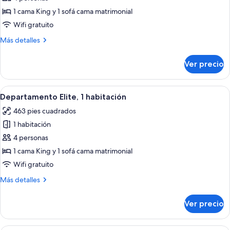
Departamento
1 cama King y 1 sofá cama matrimonial
Prestigio,
Wifi gratuito
1
Más
Más detalles
habitación
detalles
sobre
Ver precio
Departamento
Prestigio,
1
Abrir
Una habitación de hotel moderna con 
9
habitación
Departamento Elite, 1 habitación
todas
463 pies cuadrados
las
1 habitación
fotos
de
4 personas
Departamento
1 cama King y 1 sofá cama matrimonial
Elite,
Wifi gratuito
1
Más
Más detalles
habitación
detalles
sobre
Ver precio
Departamento
Elite,
1
Una habitación de hotel con una cama g