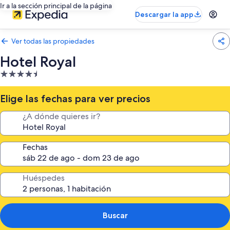
Ir a la sección principal de la página
Descargar la app
Ver todas las propiedades
Hotel Royal
Propiedad
de
4.5
Elige las fechas para ver precios
estrellas
¿A dónde quieres ir?
Fechas
Huéspedes
Buscar