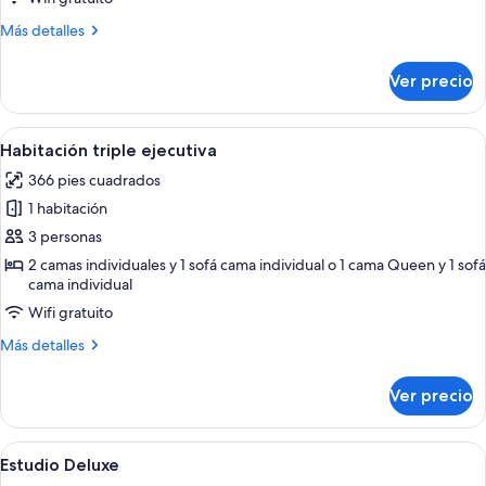
Más
Más detalles
detalles
sobre
Ver precio
Habitación
familiar
Abrir
Habitación de hotel con una cama grand
8
Habitación triple ejecutiva
todas
366 pies cuadrados
las
1 habitación
fotos
de
3 personas
Habitación
2 camas individuales y 1 sofá cama individual o 1 cama Queen y 1 sofá
cama individual
triple
ejecutiva
Wifi gratuito
Más
Más detalles
detalles
sobre
Ver precio
Habitación
triple
ejecutiva
Abrir
Una habitación de hotel con una cama 
7
Estudio Deluxe
todas