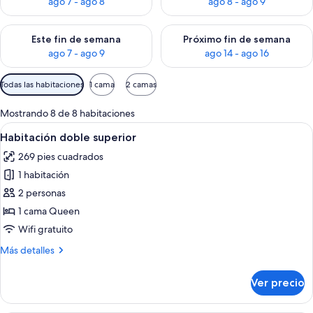
ago 7 - ago 8
ago 8 - ago 9
Consulta la disponibilidad para este fin de semana ago 7 - ag
Consulta la disponibilidad par
Este fin de semana
Próximo fin de semana
ago 7 - ago 9
ago 14 - ago 16
Filtros
Todas las habitaciones
1 cama
2 camas
disponibles
para
Mostrando 8 de 8 habitaciones
las
Abrir
Un dormitorio con una cama grande, un
3
Habitación doble superior
habitaciones
todas
269 pies cuadrados
las
1 habitación
fotos
de
2 personas
Habitación
1 cama Queen
doble
Wifi gratuito
superior
Más
Más detalles
detalles
sobre
Ver precio
Habitación
doble
superior