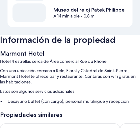
Museo del reloj Patek Philippe
A 14 min a pie
- 0.8 mi
Información de la propiedad
Marmont Hotel
Hotel 4 estrellas cerca de Área comercial Rue du Rhone
Con una ubicación cercana a Reloj Floral y Catedral de Saint-Pierre,
Marmont Hotel te ofrece bar y restaurante. Contarás con wifi gratis en
las habitaciones.
Estos son algunos servicios adicionales:
Desayuno buffet (con cargo), personal multilingüe y recepción
disponible las 24 horas
Propiedades similares
No se permite fumar en la propiedad, elevador y resguardo de
equipaje
Hotel Suisse
Ruby Cla
Las personas comparten excelentes opiniones sobre aspectos como
la atención del personal