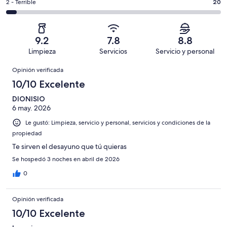
Basada
es
Puntuación
2 - Terrible
20
Bueno.
4,
en
decir,
de
Basada
es
220
Aceptable.
2,
en
decir,
de
Basada
es
89
Malo.
9.2
7.8
8.8
399
en
decir,
de
Basada
Limpieza
Servicios
Servicio y personal
opiniones
45
Terrible.
399
en
Opiniones
de
Basada
opiniones
Opinión verificada
25
399
en
de
10/10 Excelente
opiniones
20
399
de
DIONISIO
opiniones
6 may. 2026
399
opiniones
Le gustó: Limpieza, servicio y personal, servicios y condiciones de la
propiedad
Te sirven el desayuno que tú quieras
Se hospedó 3 noches en abril de 2026
0
Opinión verificada
10/10 Excelente