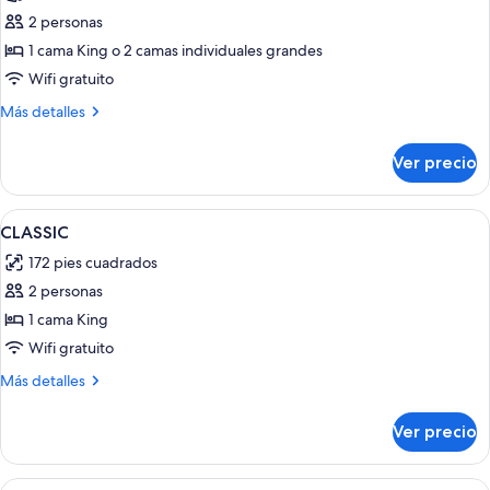
de
2 personas
Habitación
1 cama King o 2 camas individuales grandes
doble
Wifi gratuito
de
Más
Más detalles
lujo
detalles
sobre
Ver precio
Habitación
doble
de
Abrir
Ropa de cama de alta calidad y camas 
4
lujo
CLASSIC
todas
172 pies cuadrados
las
2 personas
fotos
de
1 cama King
CLASSIC
Wifi gratuito
Más
Más detalles
detalles
sobre
Ver precio
CLASSIC