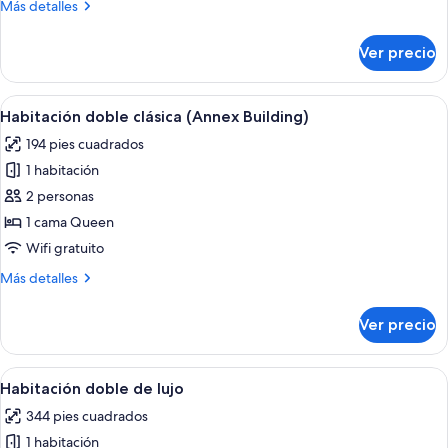
Más
Más detalles
detalles
sobre
Ver precio
Habitación
doble
ejecutiva
Abrir
Una cama bien hecha con sábanas blanc
4
Habitación doble clásica (Annex Building)
todas
194 pies cuadrados
las
1 habitación
fotos
de
2 personas
Habitación
1 cama Queen
doble
Wifi gratuito
clásica
Más
Más detalles
(Annex
detalles
Building)
sobre
Ver precio
Habitación
doble
clásica
Abrir
Un dormitorio con una cama grande, un
6
(Annex
Habitación doble de lujo
todas
Building)
344 pies cuadrados
las
1 habitación
fotos