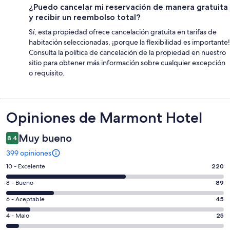
¿Puedo cancelar mi reservación de manera gratuita
y recibir un reembolso total?
Sí, esta propiedad ofrece cancelación gratuita en tarifas de
habitación seleccionadas, ¡porque la flexibilidad es importante!
Consulta la política de cancelación de la propiedad en nuestro
sitio para obtener más información sobre cualquier excepción
o requisito.
Opiniones
Opiniones de Marmont Hotel
Muy bueno
8.4
399 opiniones
Puntuación
10 - Excelente
220
de
Puntuación
8 - Bueno
89
10,
de
es
Puntuación
6 - Aceptable
45
8,
decir,
de
es
Puntuación
4 - Malo
25
Excelente.
6,
decir,
de