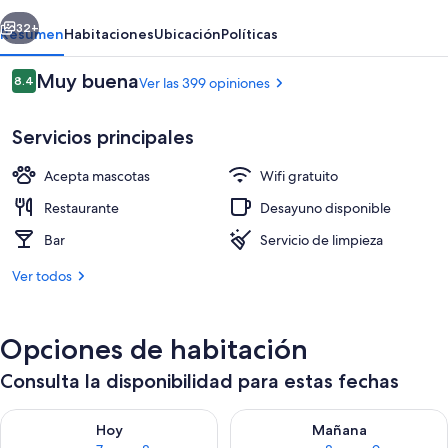
erior
Siguiente
32+
Resumen
Habitaciones
Ubicación
Políticas
Opiniones
Muy buena
8.4
Ver las 399 opiniones
8.4 de 10,
Servicios principales
Acepta mascotas
Wifi gratuito
Restaurante
Desayuno disponible
Bar
Servicio de limpieza
Vista frontal de la propiedad
Ver todos
Opciones de habitación
Consulta la disponibilidad para estas fechas
Consulta la disponibilidad para hoy ago 7 - ago 8
Consulta la disponibilidad pa
Hoy
Mañana