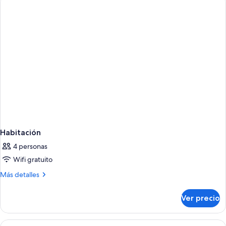
Habitación
4 personas
Wifi gratuito
Más
Más detalles
detalles
sobre
Ver precio
Habitación