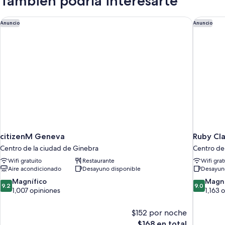
También podría interesarte
citizenM Geneva
Ruby Cla
Anuncio
Anuncio
citizenM Geneva
Ruby Cl
Centro de la ciudad de Ginebra
Centro de
Wifi gratuito
Restaurante
Wifi grat
Aire acondicionado
Desayuno disponible
Desayun
9.2
9.0
Magnífico
Magní
9.2
9.0
de
de
1,007 opiniones
1,163 
10,
10,
Magnífico,
Magnífico
$152 por noche
1,007
1,163
El
$168 en total