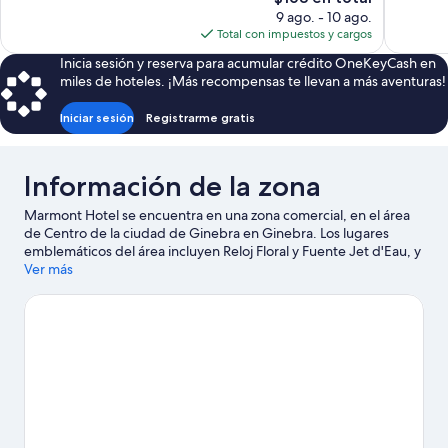
opiniones
opiniones
precio
9 ago. - 10 ago.
actual
Total con impuestos y cargos
es
Inicia sesión y reserva para acumular crédito OneKeyCash en
de
miles de hoteles. ¡Más recompensas te llevan a más aventuras!
$168
Iniciar sesión
Registrarme gratis
Información de la zona
Marmont Hotel se encuentra en una zona comercial, en el área
de Centro de la ciudad de Ginebra en Ginebra. Los lugares
emblemáticos del área incluyen Reloj Floral y Fuente Jet d'Eau, y
los turistas que deseen aprender sobre la cultura pueden visitar
Ver más
Museo del reloj Patek Philippe. ¿Quieres asistir a un evento o
partido mientras estás aquí? Échale un vistazo al calendario de
actividades de Recinto Ferial Palexpo de Ginebra.
Visita nuestra
guía de Ginebra