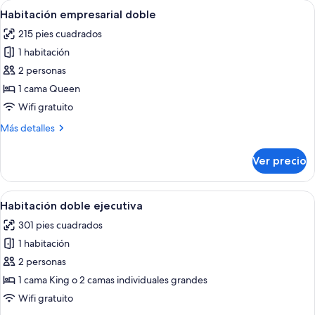
Abrir
Una habitación de hotel con dos camas
3
Habitación empresarial doble
todas
215 pies cuadrados
las
1 habitación
fotos
de
2 personas
Habitación
1 cama Queen
empresarial
Wifi gratuito
doble
Más
Más detalles
detalles
sobre
Ver precio
Habitación
empresarial
doble
Abrir
Habitación de hotel con cama, televisión
4
Habitación doble ejecutiva
todas
301 pies cuadrados
las
1 habitación
fotos
de
2 personas
Habitación
1 cama King o 2 camas individuales grandes
doble
Wifi gratuito
ejecutiva