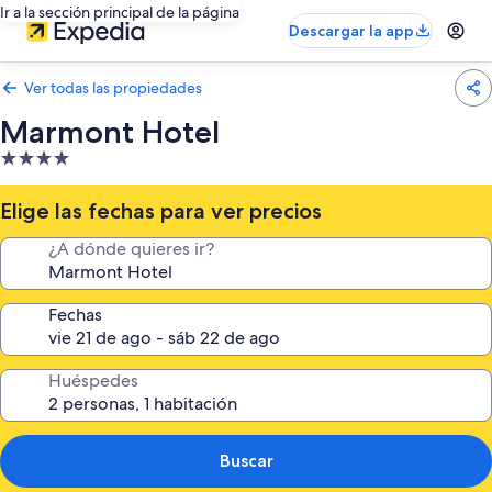
Ir a la sección principal de la página
Descargar la app
Ver todas las propiedades
Marmont Hotel
Propiedad
de
4.0
Elige las fechas para ver precios
estrellas
¿A dónde quieres ir?
Fechas
Huéspedes
Buscar