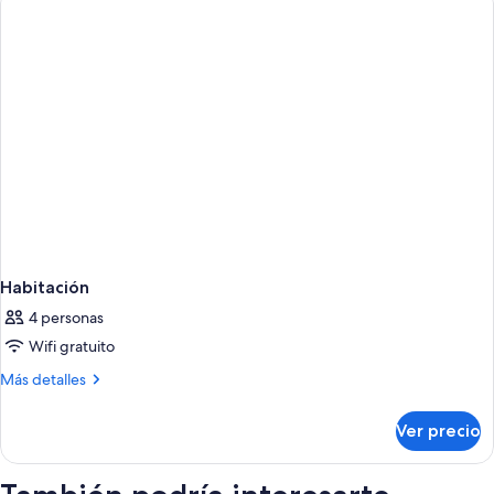
Habitación
4 personas
Wifi gratuito
Más
Más detalles
detalles
sobre
Ver precio
Habitación