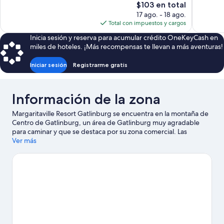
El
$103 en total
opiniones
1,005
precio
17 ago. - 18 ago.
opiniones
actual
Total con impuestos y cargos
es
Inicia sesión y reserva para acumular crédito OneKeyCash en
de
miles de hoteles. ¡Más recompensas te llevan a más aventuras!
$103
Iniciar sesión
Registrarme gratis
Información de la zona
Margaritaville Resort Gatlinburg se encuentra en la montaña de
Centro de Gatlinburg, un área de Gatlinburg muy agradable
para caminar y que se destaca por su zona comercial. Las
personas que deseen ir de compras pueden visitar Parque de
Ver más
atraciones The Island in Pigeon Forge y Tanger Outlet Mall
(centro comercial), mientras que quienes quieran conocer los
puntos de interés más famosos del área pueden ir a Parque
temático Anakeesta y Ripley's Aquarium of the Smokies.
Gatlinburg SkyPark y Gatlinburg Space Needle and Family Fun
Center son lugares increíbles que no te puedes perder.
Visita
nuestra guía de Gatlinburg