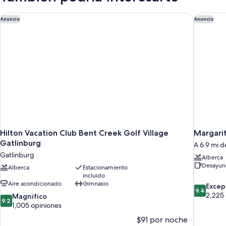
Family
King
size
Hilton Vacation Club Bent Creek Golf Village Gatlinburg
Margarita
Suite)
Anuncio
Anuncio
y
sofá
cama
(King
Family
Suite)
Hilton Vacation Club Bent Creek Golf Village
Margarit
Gatlinburg
A 6.9 mi d
Gatlinburg
Alberca
Desayuno
Alberca
Estacionamiento
incluido
Aire acondicionado
Gimnasio
9.4
Excep
9.4
de
2,225 
9.2
Magnífico
9.2
10,
de
1,005 opiniones
Excepcion
10,
$91 por noche
2,225
Magnífico,