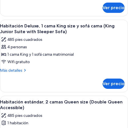
size
sobre
Ver precio
Habitación
y
estándar,
sofá
1
Abrir
Una habitación de hotel con una cama 
cama
3
cama
Habitación Deluxe, 1 cama King size y sofá cama (King
todas
King
(King
Junior Suite with Sleeper Sofa)
size
las
Accessible)
485 pies cuadrados
y
fotos
sofá
4 personas
de
cama
1 cama King y 1 sofá cama matrimonial
Habitación
(King
Accessible)
Deluxe,
Wifi gratuito
1
Más
Más detalles
cama
detalles
sobre
King
Ver precio
Habitación
size
Deluxe,
y
1
Abrir
Habitación de hotel con dos camas, telev
4
sofá
cama
Habitación estándar, 2 camas Queen size (Double Queen
todas
King
cama
Accessible)
size
las
(King
485 pies cuadrados
y
fotos
Junior
sofá
1 habitación
de
cama
Suite