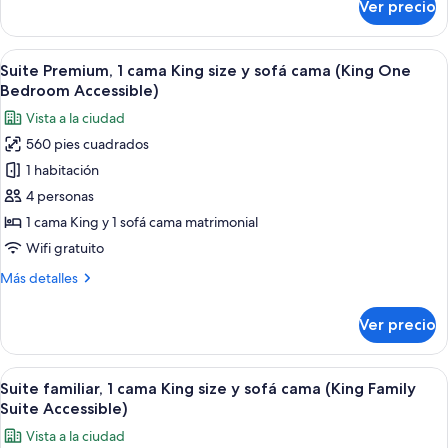
Ver precio
Suite
Bedroom
Premium,
Accessible)
varias
Abrir
Habitación de hotel con una cama grand
3
camas
Suite Premium, 1 cama King size y sofá cama (King One
todas
(Double
Bedroom Accessible)
Queen
las
Vista a la ciudad
One
fotos
Bedroom
560 pies cuadrados
de
Accessible)
1 habitación
Suite
Premium,
4 personas
1
1 cama King y 1 sofá cama matrimonial
cama
Wifi gratuito
King
Más
Más detalles
size
detalles
y
sobre
Ver precio
Suite
sofá
Premium,
cama
1
Abrir
Habitación de hotel con una cama grande
(King
3
cama
Suite familiar, 1 cama King size y sofá cama (King Family
todas
One
King
Suite Accessible)
size
las
Bedroom
Vista a la ciudad
y
fotos