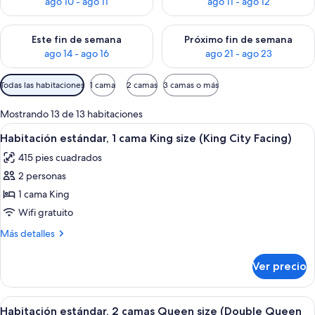
ago 10 - ago 11
ago 11 - ago 12
Consulta la disponibilidad para este fin de semana ago 14 - ag
Consulta la disponibilidad pa
Este fin de semana
Próximo fin de semana
ago 14 - ago 16
ago 21 - ago 23
Filtros
Todas las habitaciones
1 cama
2 camas
3 camas o más
disponibles
para
Mostrando 13 de 13 habitaciones
las
Abrir
Habitación de hotel con una cama grand
4
Habitación estándar, 1 cama King size (King City Facing)
habitaciones
todas
415 pies cuadrados
las
2 personas
fotos
de
1 cama King
Habitación
Wifi gratuito
estándar,
Más
Más detalles
1
detalles
cama
sobre
Ver precio
Habitación
King
estándar,
size
1
Abrir
Habitación de hotel con televisión en l
(King
4
cama
Habitación estándar, 2 camas Queen size (Double Queen