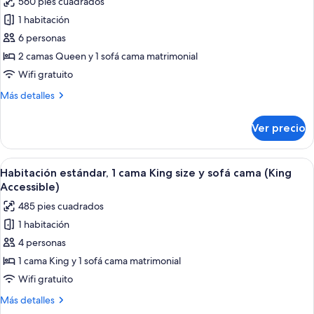
560 pies cuadrados
de
Facing)
1 habitación
Suite
Premium,
6 personas
varias
2 camas Queen y 1 sofá cama matrimonial
camas
Wifi gratuito
(Double
Más
Más detalles
Queen
detalles
One
sobre
Ver precio
Suite
Bedroom
Premium,
Suite)
varias
Abrir
Una habitación de hotel con una cama 
4
camas
Habitación estándar, 1 cama King size y sofá cama (King
todas
(Double
Accessible)
Queen
las
485 pies cuadrados
One
fotos
Bedroom
1 habitación
de
Suite)
4 personas
Habitación
estándar,
1 cama King y 1 sofá cama matrimonial
1
Wifi gratuito
cama
Más
Más detalles
King
detalles