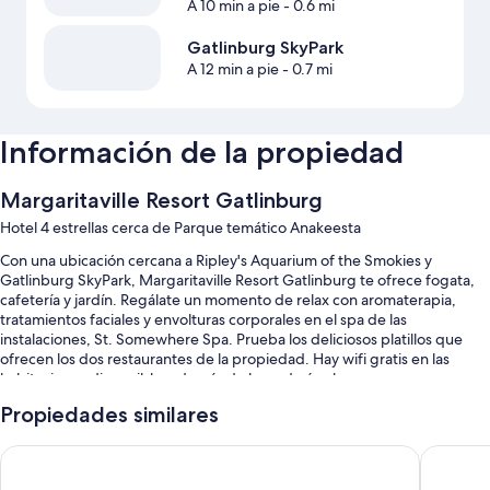
A 10 min a pie
- 0.6 mi
Gatlinburg SkyPark
A 12 min a pie
- 0.7 mi
Información de la propiedad
Margaritaville Resort Gatlinburg
Hotel 4 estrellas cerca de Parque temático Anakeesta
Con una ubicación cercana a Ripley's Aquarium of the Smokies y
Gatlinburg SkyPark, Margaritaville Resort Gatlinburg te ofrece fogata,
cafetería y jardín. Regálate un momento de relax con aromaterapia,
tratamientos faciales y envolturas corporales en el spa de las
instalaciones, St. Somewhere Spa. Prueba los deliciosos platillos que
ofrecen los dos restaurantes de la propiedad. Hay wifi gratis en las
habitaciones disponible, además de lavandería y bar.
También te encantarán estos servicios:
Propiedades similares
2 albercas al aire libre y alberca techada con tobogán, camastros y
The Park Vista - a DoubleTree by Hilton Hotel - Gatlinburg
Embassy 
sombrillas