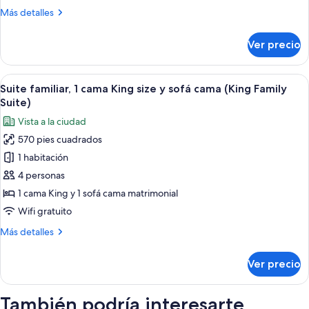
King
Más
Más detalles
size
detalles
y
sobre
Ver precio
Suite
sofá
Premium,
cama
1
Abrir
Habitación de hotel con una cama grande
(King
4
cama
Suite familiar, 1 cama King size y sofá cama (King Family
todas
One
King
Suite)
size
las
Bedroom
Vista a la ciudad
y
fotos
Suite)
sofá
570 pies cuadrados
de
cama
1 habitación
Suite
(King
One
familiar,
4 personas
Bedroom
1
1 cama King y 1 sofá cama matrimonial
Suite)
cama
Wifi gratuito
King
Más
Más detalles
size
detalles
y
sobre
Ver precio
Suite
sofá
familiar,
cama
1
También podría interesarte
(King
cama