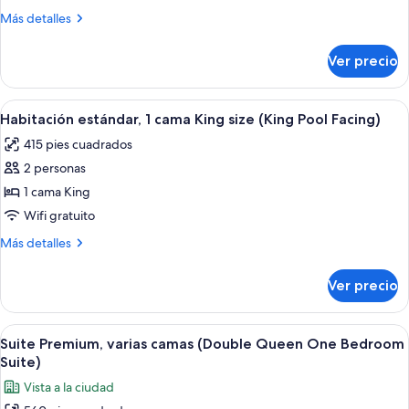
camas
Más
Más detalles
Queen
detalles
size
sobre
Ver precio
Habitación
(Double
estándar,
Queen
2
Abrir
Habitación de hotel con una cama grand
City
4
camas
Habitación estándar, 1 cama King size (King Pool Facing)
todas
Queen
Facing)
415 pies cuadrados
size
las
(Double
2 personas
fotos
Queen
de
1 cama King
City
Habitación
Facing)
Wifi gratuito
estándar,
Más
Más detalles
1
detalles
cama
sobre
Ver precio
Habitación
King
estándar,
size
1
Abrir
Una habitación de hotel con un televi
(King
4
cama
Suite Premium, varias camas (Double Queen One Bedroom
todas
King
Pool
Suite)
size
las
Facing)
Vista a la ciudad
(King
fotos
Pool