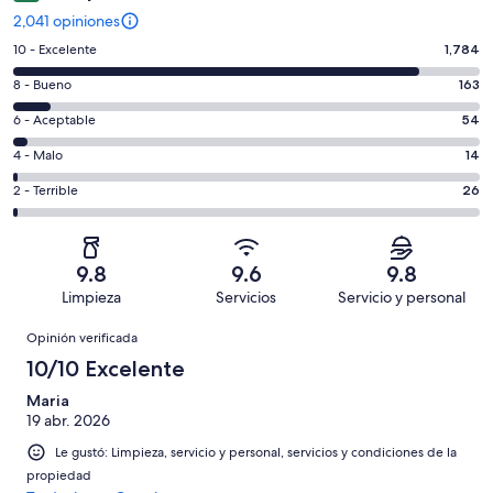
2,041 opiniones
Puntuación
10 - Excelente
1,784
de
Puntuación
8 - Bueno
163
10,
de
es
Puntuación
6 - Aceptable
54
8,
decir,
de
es
Puntuación
4 - Malo
14
Excelente.
6,
decir,
de
Basada
es
Puntuación
2 - Terrible
26
Bueno.
4,
en
decir,
de
Basada
es
1784
Aceptable.
2,
en
decir,
de
Basada
es
163
Malo.
9.8
9.6
9.8
2041
en
decir,
de
Basada
Limpieza
Servicios
Servicio y personal
opiniones
54
Terrible.
2041
en
Opiniones
de
Basada
opiniones
Opinión verificada
14
2041
en
de
10/10 Excelente
opiniones
26
2041
de
Maria
opiniones
19 abr. 2026
2041
opiniones
Le gustó: Limpieza, servicio y personal, servicios y condiciones de la
propiedad