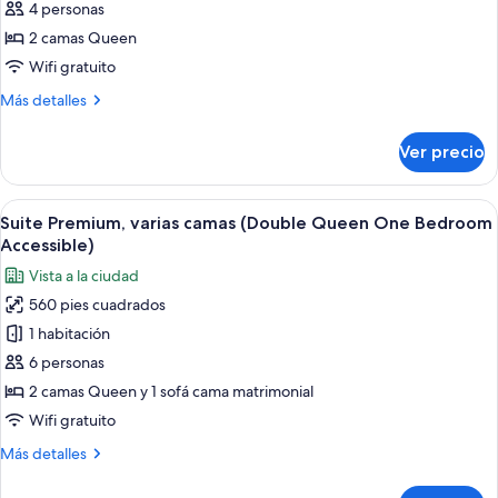
4 personas
Habitación
(King
with
Junior
estándar,
2 camas Queen
Sleeper
Suite
2
Wifi gratuito
Sofa)
with
camas
Sleeper
Más
Más detalles
Queen
Sofa)
detalles
size
sobre
Ver precio
Habitación
(Double
estándar,
Queen
2
Abrir
Una habitación de hotel con un televi
Accessible)
3
camas
Suite Premium, varias camas (Double Queen One Bedroom
todas
Queen
Accessible)
size
las
Vista a la ciudad
(Double
fotos
Queen
560 pies cuadrados
de
Accessible)
1 habitación
Suite
Premium,
6 personas
varias
2 camas Queen y 1 sofá cama matrimonial
camas
Wifi gratuito
(Double
Más
Más detalles
Queen
detalles
One
sobre