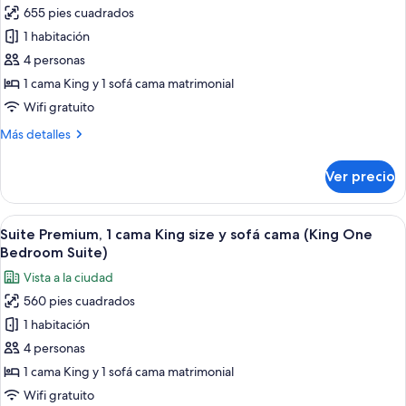
Accessible)
sofá
655 pies cuadrados
de
cama
1 habitación
Suite
(King
One
familiar,
4 personas
Bedroom
1
1 cama King y 1 sofá cama matrimonial
Accessible)
cama
Wifi gratuito
King
Más
Más detalles
size
detalles
y
sobre
Ver precio
Suite
sofá
familiar,
cama
1
Abrir
Habitación de hotel con una cama grand
(King
5
cama
Suite Premium, 1 cama King size y sofá cama (King One
todas
Family
King
Bedroom Suite)
size
las
Suite
Vista a la ciudad
y
fotos
Accessible)
sofá
560 pies cuadrados
de
cama
1 habitación
Suite
(King
Family
Premium,
4 personas
Suite
1
1 cama King y 1 sofá cama matrimonial
Accessible)
cama
Wifi gratuito