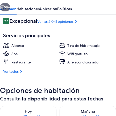
erior
Siguiente
50+
Resumen
Habitaciones
Ubicación
Políticas
Opiniones
Excepcional
9.6
Ver las 2,041 opiniones
9.6 de 10,
Servicios principales
Alberca
Tina de hidromasaje
Spa
Wifi gratuito
Restaurante
Aire acondicionado
King Suite, 2 Bedrooms, 2 King Beds wi
Ver todos
Opciones de habitación
Consulta la disponibilidad para estas fechas
Consulta la disponibilidad para hoy ago 10 - ago 11
Consulta la disponibilidad par
Hoy
Mañana