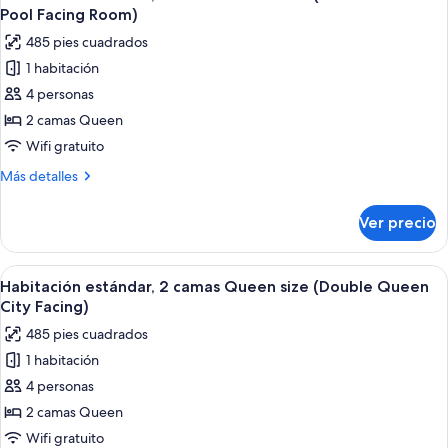
todas
King
City
Pool Facing Room)
size
las
Facing)
485 pies cuadrados
(King
fotos
City
1 habitación
de
Facing)
4 personas
Habitación
estándar,
2 camas Queen
2
Wifi gratuito
camas
Más
Más detalles
Queen
detalles
size
sobre
Ver precio
Habitación
(Double
estándar,
Queen
2
Abrir
Habitación de hotel con televisión en l
Pool
4
camas
Habitación estándar, 2 camas Queen size (Double Queen
todas
Queen
Facing
City Facing)
size
las
Room)
485 pies cuadrados
(Double
fotos
Queen
1 habitación
de
Pool
4 personas
Habitación
Facing
Room)
estándar,
2 camas Queen
2
Wifi gratuito