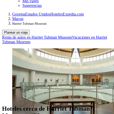
Mis viajes
Sugerencias
Georgia
Estados Unidos
Hoteles
Expedia.com
Macon
Harriet Tubman Museum
Planear un viaje
Renta de autos en Harriet Tubman Museum
Vacaciones en Harriet
Tubman Museum
Hoteles cerca de Harriet Tubman