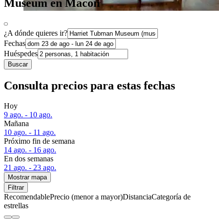
Museum en Macon
¿A dónde quieres ir?
Fechas
Huéspedes
Buscar
Consulta precios para estas fechas
Hoy
9 ago. - 10 ago.
Mañana
10 ago. - 11 ago.
Próximo fin de semana
14 ago. - 16 ago.
En dos semanas
21 ago. - 23 ago.
Mostrar mapa
Filtrar
Recomendable
Precio (menor a mayor)
Distancia
Categoría de
estrellas