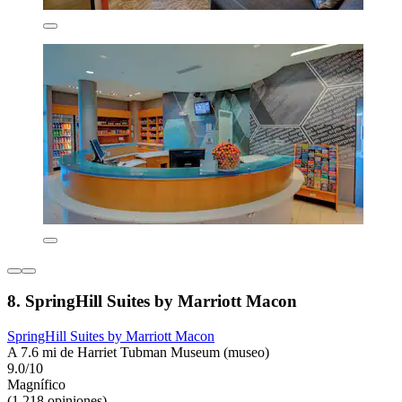
8. SpringHill Suites by Marriott Macon
SpringHill Suites by Marriott Macon
A 7.6 mi de Harriet Tubman Museum (museo)
9.0/10
Magnífico
(1,218 opiniones)