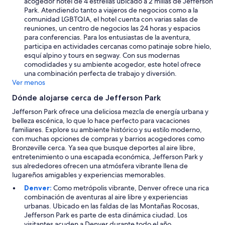
acogedor hotel de 4 estrellas ubicado a 2 millas de Jefferson
Park. Atendiendo tanto a viajeros de negocios como a la
comunidad LGBTQIA, el hotel cuenta con varias salas de
reuniones, un centro de negocios las 24 horas y espacios
para conferencias. Para los entusiastas de la aventura,
participa en actividades cercanas como patinaje sobre hielo,
esquí alpino y tours en segway. Con sus modernas
comodidades y su ambiente acogedor, este hotel ofrece
una combinación perfecta de trabajo y diversión.
Ver menos
Dónde alojarse cerca de Jefferson Park
Jefferson Park ofrece una deliciosa mezcla de energía urbana y
belleza escénica, lo que lo hace perfecto para vacaciones
familiares. Explore su ambiente histórico y su estilo moderno,
con muchas opciones de compras y barrios acogedores como
Bronzeville cerca. Ya sea que busque deportes al aire libre,
entretenimiento o una escapada económica, Jefferson Park y
sus alrededores ofrecen una atmósfera vibrante llena de
lugareños amigables y experiencias memorables.
Denver:
Como metrópolis vibrante, Denver ofrece una rica
combinación de aventuras al aire libre y experiencias
urbanas. Ubicado en las faldas de las Montañas Rocosas,
Jefferson Park es parte de esta dinámica ciudad. Los
visitantes acuden a Denver durante todo el año,