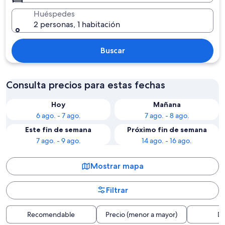
Huéspedes
2 personas, 1 habitación
Buscar
Consulta precios para estas fechas
Hoy
Mañana
6 ago. - 7 ago.
7 ago. - 8 ago.
Este fin de semana
Próximo fin de semana
7 ago. - 9 ago.
14 ago. - 16 ago.
Mostrar mapa
Filtrar
Recomendable
Precio (menor a mayor)
Di