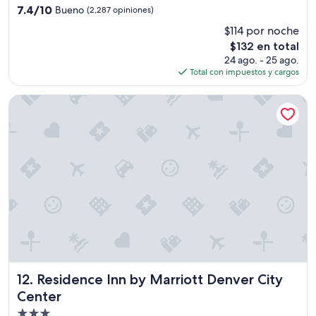
3.0
7.4
7.4/10
Bueno
r
(2,287 opiniones)
estrellas
de
r
$114 por noche
10,
i
El
$132 en total
Bueno,
v
precio
(2,287
24 ago. - 25 ago.
a
actual
opiniones)
Total con impuestos y cargos
l
es
f
de
o
Residence Inn by Marriott Denver City Center
$132
r
c
h
e
c
k
-
i
n
,
p
a
r
Residence Inn by Marriott Denver City Center
k
12. Residence Inn by Marriott Denver City
i
Center
n
Propiedad
g