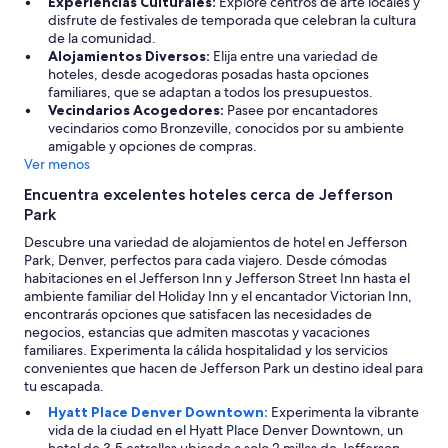
Experiencias Culturales:
Explore centros de arte locales y
e
disfrute de festivales de temporada que celebran la cultura
g
de la comunidad.
r
Alojamientos Diversos:
Elija entre una variedad de
e
hoteles, desde acogedoras posadas hasta opciones
s
familiares, que se adaptan a todos los presupuestos.
a
Vecindarios Acogedores:
Pasee por encantadores
r
vecindarios como Bronzeville, conocidos por su ambiente
í
amigable y opciones de compras.
a
Ver menos
.
”
Encuentra excelentes hoteles cerca de Jefferson
Park
Descubre una variedad de alojamientos de hotel en Jefferson
Park, Denver, perfectos para cada viajero. Desde cómodas
habitaciones en el Jefferson Inn y Jefferson Street Inn hasta el
ambiente familiar del Holiday Inn y el encantador Victorian Inn,
encontrarás opciones que satisfacen las necesidades de
negocios, estancias que admiten mascotas y vacaciones
familiares. Experimenta la cálida hospitalidad y los servicios
convenientes que hacen de Jefferson Park un destino ideal para
tu escapada.
Hyatt Place Denver Downtown:
Experimenta la vibrante
vida de la ciudad en el Hyatt Place Denver Downtown, un