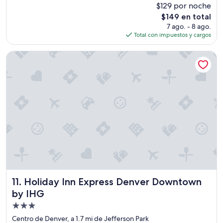
$129 por noche
o
e
10,
n
El
$149 en total
s
Magnífico,
a
precio
t
(2,643
7 ago. - 8 ago.
l
actual
r
opiniones)
Total con impuestos y cargos
l
es
a
y
de
n
Holiday Inn Express Denver Downtown by IHG
”
$149
o
.
t
P
r
o
a
o
r
r
e
b
a
r
l
e
i
a
d
k
a
f
d
a
”
s
Holiday Inn Express Denver Downtown by IHG
11. Holiday Inn Express Denver Downtown
t
by IHG
.
O
Propiedad
n
de
Centro de Denver, a 1.7 mi de Jefferson Park
a