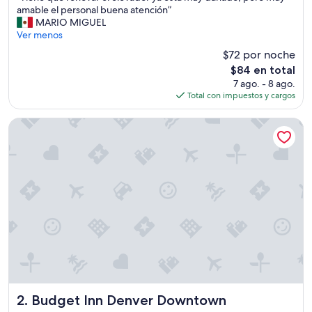
T
amable el personal buena atención”
(1,110
i
MARIO MIGUEL
opiniones)
e
Ver menos
n
$72 por noche
e
El
$84 en total
q
precio
7 ago. - 8 ago.
u
actual
Total con impuestos y cargos
e
es
r
de
e
Budget Inn Denver Downtown
$84
n
o
v
a
r
e
l
e
l
e
v
a
d
o
Budget Inn Denver Downtown
2. Budget Inn Denver Downtown
r