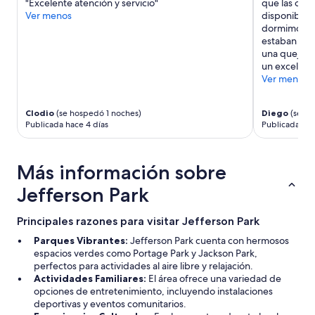
"Excelente atención y servicio"
que las opci
o
sujetos
Ver menos
disponibles
e
a
dormimos en
l
cambios.
estaban nad
c
Aplican
una queja. 
o
términos
un excelente
c
adicionales.
Ver menos
h
e
.
Clodio
(se hospedó 1 noches)
Diego
(se ho
D
Publicada hace 4 días
Publicada hac
e
f
i
Más información sobre
n
i
Jefferson Park
t
i
v
Principales razones para visitar Jefferson Park
a
Parques Vibrantes:
Jefferson Park cuenta con hermosos
m
espacios verdes como Portage Park y Jackson Park,
e
perfectos para actividades al aire libre y relajación.
n
Actividades Familiares:
El área ofrece una variedad de
t
opciones de entretenimiento, incluyendo instalaciones
e
deportivas y eventos comunitarios.
r