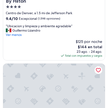
o
By Hilton
t
Propiedad
h
de
Centro de Denver, a 1.5 mi de Jefferson Park
e
4.0
r
9.4
9.4/10
Excepcional
(1,598 opiniones)
“
estrellas
de
“
“Ubicacion y limpieza y ambiente agradable”
g
10,
U
Guillermo Lizandro
u
Excepcional,
b
Ver menos
e
(1,598
i
s
opiniones)
$125 por noche
c
t
El
$144 en total
a
s
precio
23 ago. - 24 ago.
c
”
actual
Total con impuestos y cargos
i
a
es
o
n
de
n
Home2 Suites by Hilton Denver Downtown Convention Cen
d
$144
y
s
l
t
i
a
m
f
p
f
i
d
e
i
z
d
a
n