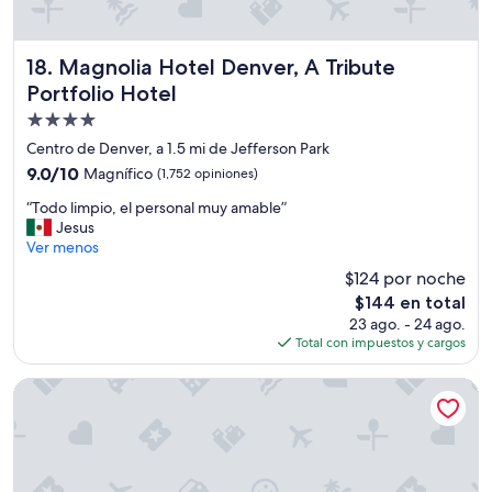
m
s
u
a
y
y
a
Magnolia Hotel Denver, A Tribute Portfolio Hotel
18. Magnolia Hotel Denver, A Tribute
u
m
Portfolio Hotel
n
a
o
Propiedad
b
b
l
de
Centro de Denver, a 1.5 mi de Jefferson Park
i
e
4.0
9.0
9.0/10
Magnífico
(1,752 opiniones)
e
y
estrellas
de
n
c
“
“Todo limpio, el personal muy amable”
10,
y
o
T
Jesus
Magnífico,
m
n
o
Ver menos
(1,752
u
b
d
opiniones)
y
$124 por noche
u
o
b
e
El
$144 en total
l
u
n
precio
23 ago. - 24 ago.
i
e
a
actual
Total con impuestos y cargos
m
n
a
es
p
e
c
de
i
Staybridge Suites Denver Downtown by IHG
s
t
$144
o
p
i
,
a
t
e
c
u
l
i
d
p