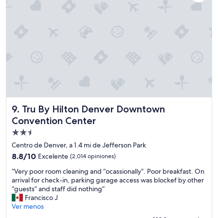
a
o
r
s
i
e
a
n
s
e
.
l
”
l
u
g
a
r
d
Tru By Hilton Denver Downtown Convention Center
9. Tru By Hilton Denver Downtown
e
Convention Center
f
i
Propiedad
n
de
Centro de Denver, a 1.4 mi de Jefferson Park
i
2.5
t
8.8
8.8/10
Excelente
(2,014 opiniones)
estrellas
i
de
“
“Very poor room cleaning and “ocassionally”. Poor breakfast. On
v
10,
V
arrival for check-in, parking garage access was blockef by other
a
Excelente,
e
“guests” and staff did nothing”
m
(2,014
r
Francisco J
e
opiniones)
y
Ver menos
n
p
t