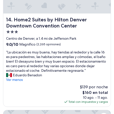
y
o
a
t
m
h
b
i
i
Home2 Suites by Hilton Denver Downtown Convention Ce
14. Home2 Suites by Hilton Denver
n
e
g
Downtown Convention Center
n
”
Propiedad
t
e
de
Centro de Denver, a 1.4 mi de Jefferson Park
a
3.0
9.0
9.0/10
Magnífico
(2,265 opiniones)
g
estrellas
de
r
“
“La ubicación es muy buena, hay tiendas al rededor y la calle 16
10,
a
L
es para pedestres, las habitaciones amplias y cómodas, el baño
Magnífico,
d
a
bien! El desayuno bien y muy buen espacio. El estacionamiento
(2,265
a
u
es caro pero al rededor hay varias opciones donde dejar
opiniones)
b
b
estacionado el coche. Definitivamente regresaría.”
l
i
Eduardo Benadon
e
c
Ver menos
”
a
$139 por noche
c
El
$160 en total
i
precio
10 ago. - 11 ago.
ó
actual
Total con impuestos y cargos
n
es
e
de
s
Hyatt House Denver Downtown