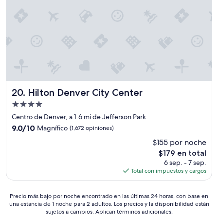
p
e
r
o
a
l
r
e
d
e
d
Hilton Denver City Center
20. Hilton Denver City Center
o
Propiedad
r
de
h
Centro de Denver, a 1.6 mi de Jefferson Park
a
4.0
9.0
9.0/10
Magnífico
(1,672 opiniones)
y
estrellas
de
v
$155 por noche
10,
a
El
$179 en total
Magnífico,
r
precio
(1,672
6 sep. - 7 sep.
i
actual
opiniones)
Total con impuestos y cargos
a
es
s
de
o
Precio
$179
Precio más bajo por noche encontrado en las últimas 24 horas, con base en
p
una estancia de 1 noche para 2 adultos. Los precios y la disponibilidad están
más
c
sujetos a cambios. Aplican términos adicionales.
bajo