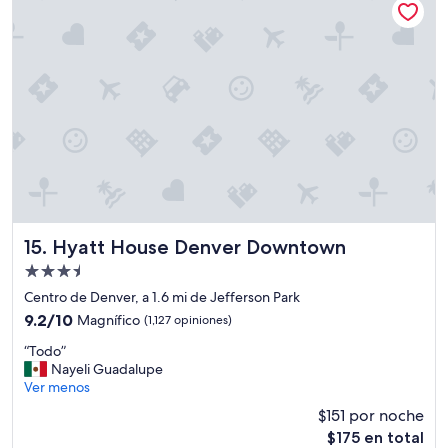
$160
m
u
y
b
u
e
n
a
,
h
a
y
t
i
Hyatt House Denver Downtown
15. Hyatt House Denver Downtown
e
Propiedad
n
de
d
Centro de Denver, a 1.6 mi de Jefferson Park
3.5
a
9.2
9.2/10
Magnífico
(1,127 opiniones)
s
estrellas
de
“
a
“Todo”
10,
T
l
Nayeli Guadalupe
Magnífico,
o
r
Ver menos
(1,127
d
e
opiniones)
$151 por noche
o
d
El
$175 en total
”
e