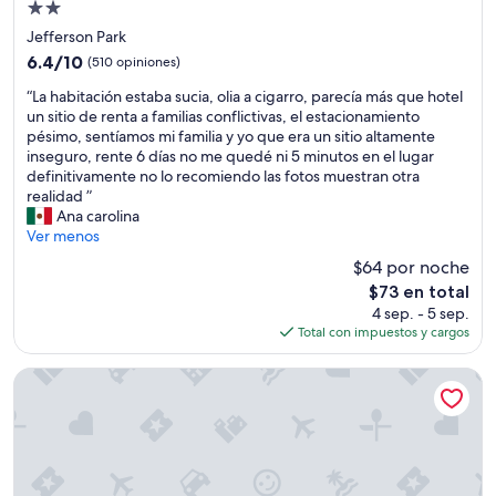
Propiedad
y
de
a
Jefferson Park
2.0
e
6.4
6.4/10
(510 opiniones)
s
estrellas
de
“
t
“La habitación estaba sucia, olia a cigarro, parecía más que hotel
10,
L
a
un sitio de renta a familias conflictivas, el estacionamiento
(510
a
m
pésimo, sentíamos mi familia y yo que era un sitio altamente
opiniones)
h
u
inseguro, rente 6 días no me quedé ni 5 minutos en el lugar
a
y
definitivamente no lo recomiendo las fotos muestran otra
b
d
realidad ”
i
a
Ana carolina
t
ñ
Ver menos
a
a
$64 por noche
c
d
El
$73 en total
i
o
precio
4 sep. - 5 sep.
ó
,
actual
Total con impuestos y cargos
n
p
es
e
e
de
s
r
Hilton Garden Inn Denver Union Station, CO
$73
t
o
a
m
b
u
a
y
s
a
u
m