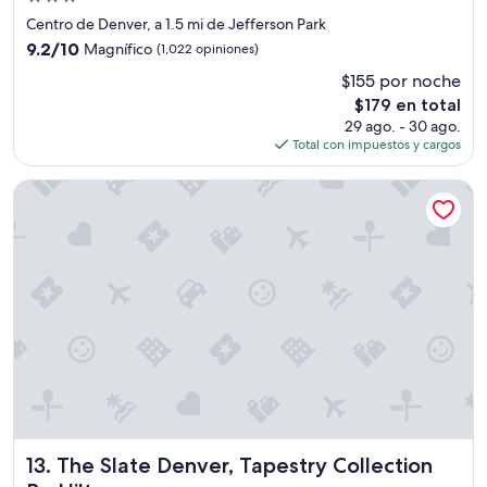
g
de
Centro de Denver, a 1.5 mi de Jefferson Park
a
3.0
9.2
9.2/10
Magnífico
(1,022 opiniones)
r
estrellas
de
a
$155 por noche
10,
g
El
$179 en total
Magnífico,
e
precio
(1,022
29 ago. - 30 ago.
a
actual
opiniones)
Total con impuestos y cargos
c
es
c
de
The Slate Denver, Tapestry Collection By Hilton
e
$179
s
s
w
a
s
b
l
o
c
k
e
f
b
The Slate Denver, Tapestry Collection By Hilton
13. The Slate Denver, Tapestry Collection
y