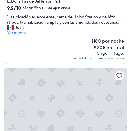
de
LoDo, a 1 mi de Jefferson Park
s
c
3.5
t
9.2
9.2/10
Magnífico
(1,003 opiniones)
a
a
estrellas
de
d
“
“La ubicación es excelente, cerca de Union Station y de 16th
c
10,
e
L
street. Ma habitación amplia y con las amenidades necesarias. ”
i
Magnífico,
l
a
Juan
o
(1,003
a
u
Ver menos
n
opiniones)
e
b
a
$180 por noche
r
i
m
o
El
$208 en total
c
i
p
precio
10 ago. - 11 ago.
a
e
u
actual
Total con impuestos y cargos
c
n
e
es
i
t
r
de
ó
o
Hotel Teatro
t
$208
n
p
o
e
é
.
s
s
N
e
i
o
x
m
e
c
o
s
e
,
p
l
s
e
e
e
r
n
n
e
t
t
n