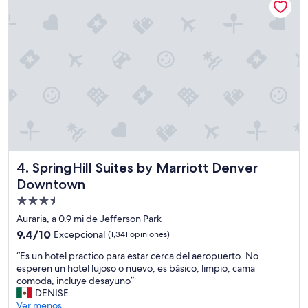
m
i
$169
i
á
ó
d
s
n
e
q
”
a
u
l
e
”
h
o
t
e
l
u
n
s
SpringHill Suites by Marriott Denver Downtown
4. SpringHill Suites by Marriott Denver
i
Downtown
t
i
Propiedad
o
de
Auraria, a 0.9 mi de Jefferson Park
d
3.5
9.4
9.4/10
Excepcional
e
(1,341 opiniones)
estrellas
de
r
“
“Es un hotel practico para estar cerca del aeropuerto. No
10,
e
E
esperen un hotel lujoso o nuevo, es básico, limpio, cama
Excepcional,
n
s
comoda, incluye desayuno”
(1,341
t
u
DENISE
opiniones)
a
n
Ver menos