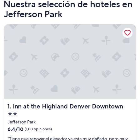
Nuestra selección de hoteles en
Jefferson Park
Inn at the Highland Denver Downtown
Inn at the Highland Denver Downtown
1. Inn at the Highland Denver Downtown
Propiedad
de
Jefferson Park
2.0
6.4
6.4/10
(1,110 opiniones)
estrellas
de
“
“Tiene que renovar el elevador ya esta muy dañado, pero muy
10,