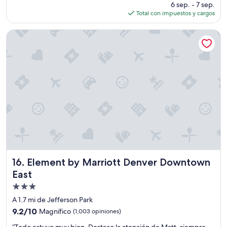
precio
6 sep. - 7 sep.
d
actual
Total con impuestos y cargos
o
es
r
de
y
Element by Marriott Denver Downtown East
$175
l
a
c
a
l
l
e
1
6
e
s
p
a
r
Element by Marriott Denver Downtown East
16. Element by Marriott Denver Downtown
a
East
p
Propiedad
e
d
de
A 1.7 mi de Jefferson Park
e
3.0
9.2
9.2/10
Magnífico
(1,003 opiniones)
s
estrellas
de
t
“