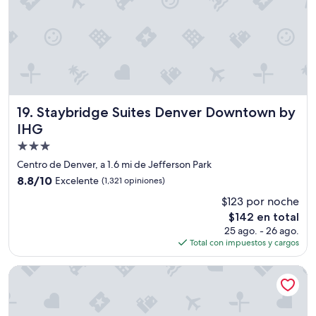
o
.
e
.
”
r
E
s
l
o
e
n
s
a
t
l
a
m
c
u
Staybridge Suites Denver Downtown by IHG
19. Staybridge Suites Denver Downtown by
i
y
IHG
o
a
n
Propiedad
m
a
a
de
Centro de Denver, a 1.6 mi de Jefferson Park
m
b
3.0
i
8.8
8.8/10
Excelente
(1,321 opiniones)
l
estrellas
e
de
e
$123 por noche
n
10,
”
El
t
$142 en total
Excelente,
precio
o
(1,321
25 ago. - 26 ago.
actual
e
opiniones)
Total con impuestos y cargos
es
s
de
c
Hilton Denver City Center
$142
a
r
o