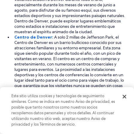
especialmente durante los meses de verano de junio a
agosto, para disfrutar de su famoso esquí, sus diversos
estadios deportivos y sus impresionantes paisajes naturales.
Dentro de Denver, puede explorar lugares emblemáticos
como estadios e instalaciones de entretenimiento que
muestran el espíritu animado de la ciudad.
Centro de Denver:
A solo 2 millas de Jefferson Park, el
Centro de Denver es un barrio bullicioso conocido por sus
atracciones familiares y su entorno empresarial. Esta zona
sigue siendo popular durante todo el año, con un pico de
visitantes en verano. El centro es un centro de compras y
entretenimiento, con numerosos centros comerciales y
lugares para eventos. La proximidad a las instalaciones
deportivas y los centros de conferencias lo convierte en un
lugar ideal tanto para el ocio como para viajes de trabajo, lo
que garantiza que los visitantes nunca se queden sin cosas
que hacer.
Este sitio utiliza cookies y tecnologías de seguimiento
LoDo:
Ubicado a solo 1 milla de Jefferson Park, LoDo (Lower
similares. Como se indica en nuestro Aviso de privacidad, es
Downtown) es un distrito histórico que reúne actividades
familiares y un ambiente urbano vibrante. Este barrio tiene
posible que tanto nosotros como nuestros socios
un pico de viajes en abril, julio y septiembre, lo que lo
recopilemos datos personales y otros detalles. Al continuar
convierte en un lugar animado para explorar. LoDo está lleno
utilizando nuestro sitio web, aceptas nuestro Aviso de
de tiendas boutique, lugares de entretenimiento y puntos
privacidad y los Términos de servicio.
de referencia culturales, incluidos sitios históricos y estadios