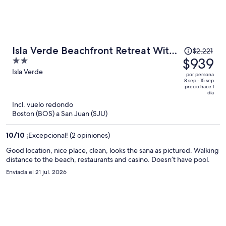
El
Isla Verde Beachfront Retreat With
$2,221
precio
$939
2
Parking
era
out
Isla Verde
por persona
de
of
8 sep - 15 sep
precio hace 1
$2,221
5
día
y
Incl. vuelo redondo
ahora
Boston (BOS) a San Juan (SJU)
es
de
10
/
10
¡Excepcional! (2 opiniones)
$939
Good location, nice place, clean, looks the sana as pictured. Walking
por
distance to the beach, restaurants and casino. Doesn’t have pool.
persona
Enviada el 21 jul. 2026