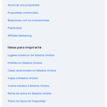
Hoteles con spa en Ponce
Anunciar una propiedad
Hoteles todo incluido en Ponce
Propuestas comerciales
Hoteles de lujo en Ponce
Relaciones con los inversionistas
Hoteles en la playa en Ponce
Publicidad
Hoteles históricos en Ponce
Affiliate Marketing
Hoteles románticos en Ponce
Hoteles boutique en Ponce
Ideas para inspirarte
Hoteles con aguas termales en Ponce
Lugares turísticos de Estados Unidos
Hoteles con desayuno incluido en Ponce
Hoteles en Estados Unidos
Hoteles con parque acuático en Ponce
Casas vacacionales en Estados Unidos
Hoteles con alberca en Ponce
Viajes a Estados Unidos
Hoteles con restaurante en Ponce
Vuelos baratos a Estados Unidos
Hoteles con sauna en Ponce
Renta de autos en Estados Unidos
Hoteles con vista en Ponce
Todos los tipos de hospedaje
Hoteles gay friendly en Ponce