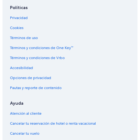
Hoteles para bodas en Ponce
Políticas
Hoteles que aceptan mascotas en Ponce
Privacidad
Hoteles en Ponce
Cookies
Moteles en Ponce
Términos de uso
Villas en Ponce
Términos y condiciones de One Key™
Hoteles en Ponce Centro
Términos y condiciones de Vrbo
Hoteles cerca de Estadio Montaner
Accesibilidad
Hoteles en Bucaná
Opciones de privacidad
Hoteles en Cuarto
Pautas y reporte de contenido
Hoteles en Primero
Hoteles en San Antón
Ayuda
Hoteles de lujo en Playa
Atención al cliente
Hoteles en Playa
Cancelar tu reservación de hotel o renta vacacional
Cancelar tu vuelo