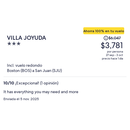
Ahorra 100% en tu vuelo
El
VILLA JOYUDA
$6,047
precio
$3,781
3
era
out
por persona
de
of
27 sep - 3 oct
precio hace 1 día
$6,047
5
Incl. vuelo redondo
y
Boston (BOS) a San Juan (SJU)
ahora
es
10
/
10
¡Excepcional! (1 opinión)
de
$3,781
It has everything you may need and more
por
Enviada el 5 nov. 2025
persona