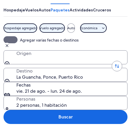
Hospedaje
Vuelos
Autos
Paquetes
Actividades
Cruceros
Hospedaje agregado
Vuelo agregado
Auto
Económica
Un puerto deportivo con varios veleros
Agregar varias fechas o destinos
Origen
Destino
La Guancha, Ponce, Puerto Rico
Fechas
vie. 21 de ago. - lun. 24 de ago.
Personas
2 personas, 1 habitación
Buscar
Explorar mapa