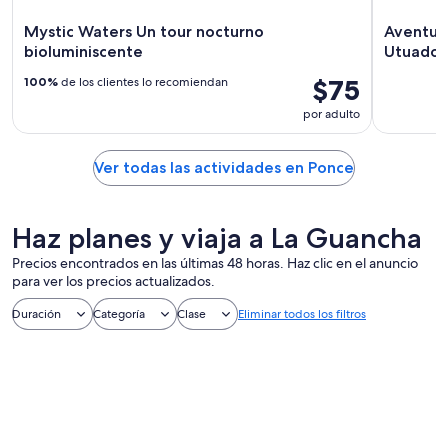
Mystic Waters Un tour nocturno
Aventura 
bioluminiscente
Utuado 
$75
100%
de los clientes lo recomiendan
por adulto
Ver todas las actividades en Ponce
Haz planes y viaja a La Guancha
Precios encontrados en las últimas 48 horas. Haz clic en el anuncio
para ver los precios actualizados.
Duración
Categoría
Clase
Eliminar todos los filtros