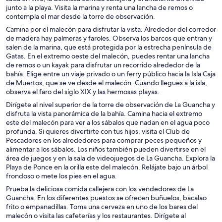
junto a la playa. Visita la marina y renta una lancha de remos o
contempla el mar desde la torre de observación.
Camina por el malecón para disfrutar la vista. Alrededor del corredor
de madera hay palmeras y faroles. Observa los barcos que entran y
salen de la marina, que está protegida por la estrecha península de
Gatas. En el extremo oeste del malecón, puedes rentar una lancha
de remos o un kayak para disfrutar un recorrido alrededor de la
bahía. Elige entre un viaje privado o un ferry público hacia la Isla Caja
de Muertos, que se ve desde el malecón. Cuando llegues a la isla,
observa el faro del siglo XIX y las hermosas playas.
Dirígete al nivel superior de la torre de observación de La Guancha y
disfruta la vista panorámica de la bahía. Camina hacia el extremo
este del malecón para ver a los sábalos que nadan en el agua poco
profunda. Si quieres divertirte con tus hijos, visita el Club de
Pescadores en los alrededores para comprar peces pequeños y
alimentar a los sábalos. Los niños también pueden divertirse en el
área de juegos y en la sala de videojuegos de La Guancha. Explora la
Playa de Ponce en la orilla este del malecón. Relájate bajo un árbol
frondoso o mete los pies en el agua.
Prueba la deliciosa comida callejera con los vendedores de La
Guancha. En los diferentes puestos se ofrecen buñuelos, bacalao
frito o empanadillas. Toma una cerveza en uno de los bares del
malecón o visita las cafeterías y los restaurantes. Dirígete al