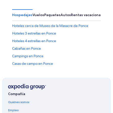
Hospedajes
Vuelos
Paquetes
Autos
Rentas vacacionales
Otr
Hoteles cerca de Museo de la Masacre de Ponce
Hoteles 3 estrellas en Ponce
Hoteles 4 estrellas en Ponce
Cabañas en Ponce
Campings en Ponce
Casas de campo en Ponce
Casas de huéspedes en Ponce
Casas vacacionales en Ponce
Casas en los árboles en Ponce
Chalets en Ponce
Compañía
Apartamentos en Ponce
Quiénes somos
Hilton Hotels en Ponce
Empleo