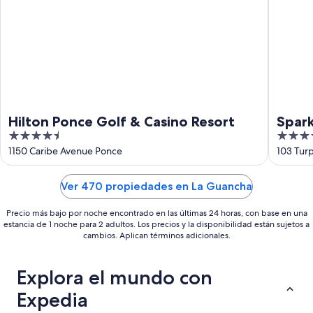
16
ago
Hilton Ponce Golf & Casino Resort
Spark
4.5
3.5
out
out
1150 Caribe Avenue Ponce
103 Turp
of
of
5
5
Ver 470 propiedades en La Guancha
Precio más bajo por noche encontrado en las últimas 24 horas, con base en una
estancia de 1 noche para 2 adultos. Los precios y la disponibilidad están sujetos a
cambios. Aplican términos adicionales.
Explora el mundo con
Expedia