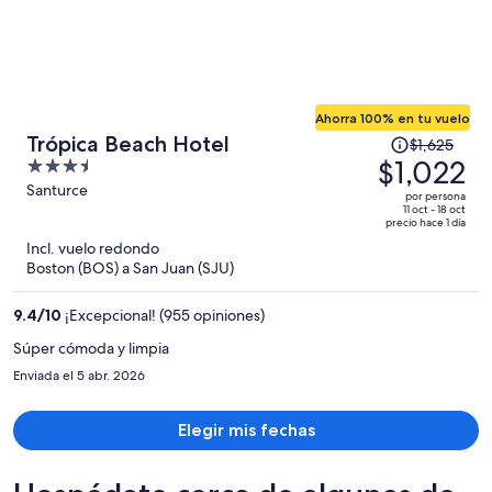
Ahorra 100% en tu vuelo
El
Trópica Beach Hotel
$1,625
precio
$1,022
3.5
era
out
Santurce
por persona
de
of
11 oct - 18 oct
precio hace 1 día
$1,625
5
Incl. vuelo redondo
y
Boston (BOS) a San Juan (SJU)
ahora
es
9.4
/
10
¡Excepcional! (955 opiniones)
de
$1,022
Súper cómoda y limpia
por
Enviada el 5 abr. 2026
persona
Elegir mis fechas