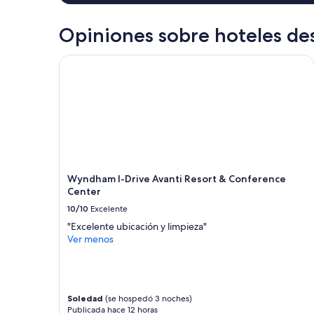
en
r
r
una
e
v
estancia
Opiniones sobre hoteles de
a
a
de
a
”
1
Wyndham I-Drive Avanti Resort & Conference Cen
n
noche
d
para
n
2
o
adultos.
t
Los
w
precios
o
y
r
la
t
disponibilidad
h
Wyndham I-Drive Avanti Resort & Conference
están
y
Center
sujetos
o
a
10/10
Excelente
u
cambios.
r
"Excelente ubicación y limpieza"
Aplican
t
Ver menos
términos
i
adicionales.
m
e
a
Soledad
(se hospedó 3 noches)
n
Publicada hace 12 horas
d