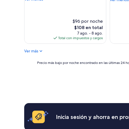
bueno,
o
n
(516
t
e
opinione
s
g
t
a
$96 por noche
a
r
El
$108 en total
y
o
precio
7 ago. - 8 ago.
h
n
actual
Total con impuestos y cargos
e
l
es
r
a
de
e
Ver más
e
$108
.
n
V
t
Precio
Precio más bajo por noche encontrado en las últimas 24 hor
e
r
más
r
a
bajo
y
d
por
d
a
noche
a
y
encontrado
n
a
en
g
c
las
e
o
últimas
r
n
24
o
r
horas,
Inicia sesión y ahorra en p
u
e
con
s
s
base
a
e