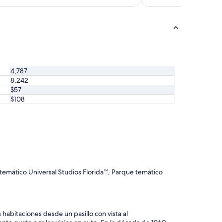
u
e
l
a
l
i
m
p
4,787
i
8,242
e
$57
z
a
$108
a
l
c
u
a
r
t
o
 temático Universal Studios Florida™, Parque temático
q
u
e
p
 habitaciones desde un pasillo con vista al
o