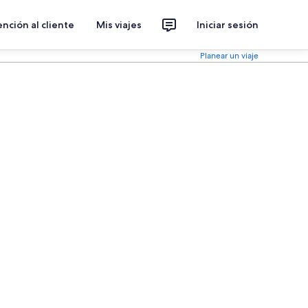
nción al cliente
Mis viajes
Iniciar sesión
Planear un viaje