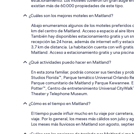
estacionamiento. Los moteles tuvieron un gran auge en
existían más de 60.000 propiedades de este tipo.
¿Cuáles son los mejores moteles en Maitland?
Abajo enumeramos algunos de los moteles preferidos de
km del centro de Maitland. Acceso a espacio al aire lib
También hay disponibles estacionamiento gratis y un sna
recepción las 24 horas, además de internet wifi y esta
3,7 km de distancia. La habitación cuenta con wifi grat
Maitland. Acceso a estacionamiento gratis y una piscina a
¿Qué actividades puedo hacer en Maitland?
En esta zona familiar, podrás conocer sus tiendas y pro
Studios Florida™, Parque temático Universal Orlando Re
Parque comunitario de Maitland y Parque Kewannee. Est
Potter™, Centro de entretenimiento Universal CityWalk™ 
Theater y Telephone Museum.
¿Cómo es el tiempo en Maitland?
El tiempo puede influir mucho en tu viaje por carreter
viaje. Por lo general, los meses más cálidos son julio 
Los meses más lluviosos en Maitland son agosto, septie