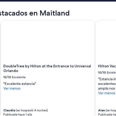
i
t
stacados en Maitland
a
s
u
ter
DoubleTree by Hilton at the Entrance to Universal Orlando
Hilton Vaca
c
i
a
y
c
o
n
o
c
DoubleTree by Hilton at the Entrance to Universal
Hilton Va
c
Orlando
i
10/10
Excele
d
10/10
Excelente
"Estancia 
o
"Excelente estancia"
excelentes 
”
Ver menos
amplis nos
Ver menos
Claudia
(se hospedó 4 noches)
Alan
(se hos
Publicada hace 1 día
Publicada ha