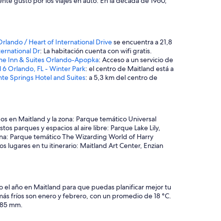
e gusto por los viajes en auto. En la década de 1960,
r
5
d
í
a
ando / Heart of International Drive
se encuentra a 21,8
s
ternational Dr
: La habitación cuenta con wifi gratis.
y
e Inn & Suites Orlando-Apopka
: Acceso a un servicio de
4
 6 Orlando, FL - Winter Park
: el centro de Maitland está a
n
te Springs Hotel and Suites
: a 5,3 km del centro de
o
c
h
e
s
dos en Maitland y la zona: Parque temático Universal
,
 parques y espacios al aire libre: Parque Lake Lily,
n
ona: Parque temático The Wizarding World of Harry
i
 lugares en tu itinerario: Maitland Art Center, Enzian
n
g
ú
n
o el año en Maitland para que puedas planificar mejor tu
d
más fríos son enero y febrero, con un promedio de 18 °C.
í
 185 mm.
a
f