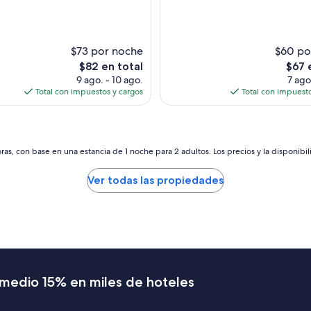
l
e
b
l
s)
a
e
ñ
n
$73 por noche
$60 po
o
t
El
El
$82 en total
$67 
n
e
precio
preci
o
9 ago. - 10 ago.
7 ago
h
actual
actual
e
Total con impuestos y cargos
Total con impuesto
o
es
es
s
t
de
de
t
e
$82
$67
a
l
b
”
as, con base en una estancia de 1 noche para 2 adultos. Los precios y la disponibil
a
l
i
Ver todas las propiedades
m
p
i
o
y
n
e
v
romedio 15% en miles de hoteles
e
r