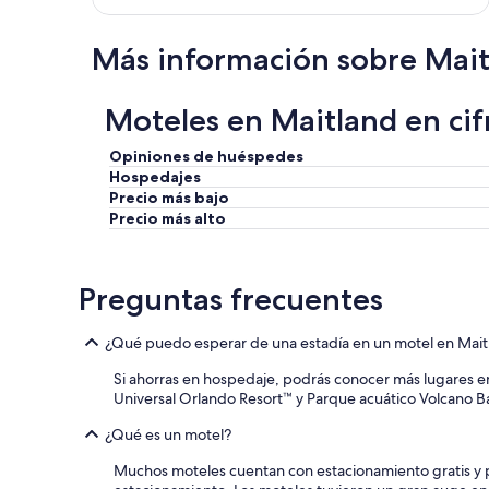
m
o
Más información sobre Mai
n
e
y
Moteles en Maitland en cif
w
h
Opiniones de huéspedes
a
t
Hospedajes
s
Precio más bajo
o
Precio más alto
e
v
e
Preguntas frecuentes
r
.
”
¿Qué puedo esperar de una estadía en un motel en Mait
Si ahorras en hospedaje, podrás conocer más lugares en
Universal Orlando Resort™ y Parque acuático Volcano B
¿Qué es un motel?
Muchos moteles cuentan con estacionamiento gratis y pisc