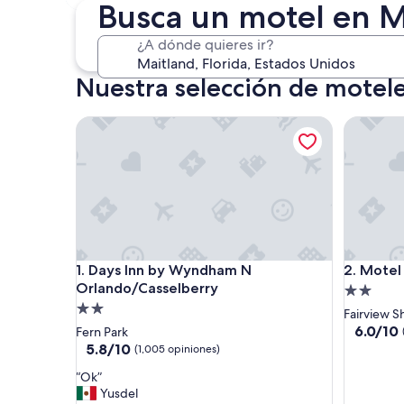
4 sept. - 6 sept.
Busca un motel en M
¿A dónde quieres ir?
Nuestra selección de motel
Days Inn by Wyndham N Orlando/Casselberry
Motel 6 O
Days Inn by Wyndham N Orlando/Casselberry
Motel 6 O
1. Days Inn by Wyndham N
2. Motel
Orlando/Casselberry
Propieda
Propiedad
de
Fairview S
de
2.0
6.0
6.0/10
Fern Park
de
2.0
5.8
estrellas
5.8/10
(1,005 opiniones)
10,
de
estrellas
“
“Ok”
(1,001
10,
O
Yusdel
opinione
(1,005