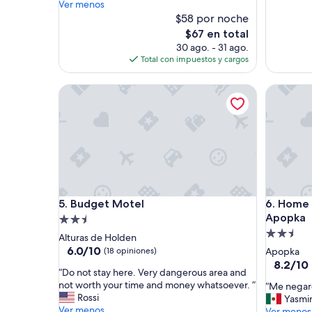
k
Ver menos
opiniones)
”
$58 por noche
El
$67 en total
precio
30 ago. - 31 ago.
actual
Total con impuestos y cargos
es
de
Budget Motel
Home Inn
$67
Budget Motel
Home Inn
5. Budget Motel
6. Home 
Apopka
Propiedad
Propieda
de
Alturas de Holden
de
2.5
6.0
6.0/10
(18 opiniones)
Apopka
de
2.5
estrellas
8.2
8.2/10
“
“Do not stay here. Very dangerous area and
10,
de
estrellas
D
not worth your time and money whatsoever. ”
“
“Me negaro
(18
10,
o
Rossi
M
Yasmi
opiniones)
Muy
n
Ver menos
e
Ver menos