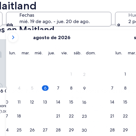
2 oct. - 4 oct.
aitland
Fechas
Hu
mié. 19 de ago. - jue. 20 de ago.
2 p
es en Maitland
tus
agosto de 2026
meses
rlando, FL - Winter Park
Altamonte Springs Hotel and 
actuales
son
lunes
martes
miércoles
jueves
viernes
sábado
domingo
lunes
lun.
mar.
mié.
jue.
vie.
sáb.
dom.
lun.
mar.
August
2026
y
1
1
2
September
2026.
3
4
5
6
7
8
7
8
9
rlando, FL - Winter Park
Altamonte Springs Hotel and 
 6 Orlando, FL - Winter Park
3. Altamonte Springs Hotel a
d
Propiedad
10
11
12
13
14
15
14
15
16
de
hores
Altamonte Springs
2.5
4.2
4.2/10
(1,001 opiniones)
(1,001 opiniones)
17
18
19
20
21
22
21
22
23
de
estrellas
“
“Poca higiene en la habitación, el 
10,
P
estaba limpio y neverita sucia y co
(1,001
24
25
26
27
28
29
28
29
30
o
Alejandro
s)
opiniones)