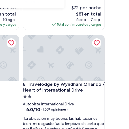
l
Ver menos
i
r noche
$72 por noche
m
El
en total
$81 en total
p
o
precio
 - 10 ago.
6 sep. - 7 sep.
i
actual
s y cargos
Total con impuestos y cargos
e
es
z
de
a
Travelodge by Wyndham Orlando / Heart of Interna
$81
n
o
e
s
b
u
e
n
Travelodge by Wyndham Orlando / Heart of Interna
a
8. Travelodge by Wyndham Orlando /
,
Heart of International Drive
y
Propiedad
e
de
Autopista International Drive
l
2.0
6.0
6.0/10
(1,667 opiniones)
p
de
estrellas
e
“
“La ubicación muy buena, las habitaciones
10,
r
L
bien, mi disgusto fue la limpieza al cuarto que
(1,667
s
a
por 5 días y 4 noches, ningún día fueron a