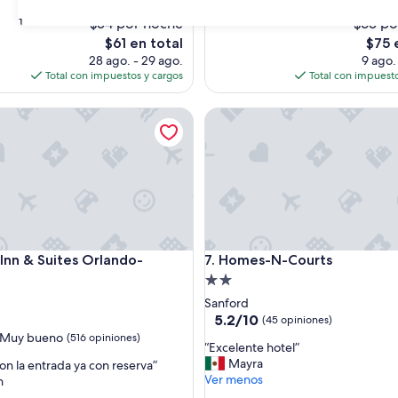
c
Ver menos
a
$54 por noche
$65 po
31
h
El
El
$61 en total
$75 
i
precio
preci
28 ago. - 29 ago.
9 ago.
g
actual
actual
Total con impuestos y cargos
Total con impuesto
i
es
es
e
de
de
 & Suites Orlando-Apopka
n
Homes-N-Courts
$61
$75
e
e
n
l
a
h
a
b
 & Suites Orlando-Apopka
Homes-N-Courts
i
Inn & Suites Orlando-
7. Homes-N-Courts
t
Propiedad
a
d
de
Sanford
c
2.0
5.2
5.2/10
(45 opiniones)
i
de
estrellas
Muy bueno
(516 opiniones)
ó
“
“Excelente hotel”
10,
n
E
Mayra
n la entrada ya con reserva”
(45
,
x
Ver menos
n
opiniones)
e
c