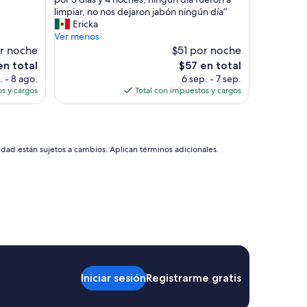
opiniones)
o
u
limpiar, no nos dejaron jabón ningún día”
n
b
Ericka
a
i
Ver menos
l
c
r noche
$51 por noche
n
a
El
en total
$57 en total
o
c
o
precio
e
. - 8 ago.
6 sep. - 7 sep.
i
actual
s
s y cargos
Total con impuestos y cargos
ó
es
a
n
de
m
m
$57
a
u
b
y
idad están sujetos a cambios. Aplican términos adicionales.
l
b
e
u
”
e
n
a
,
l
a
s
h
Iniciar sesión
Registrarme gratis
a
b
i