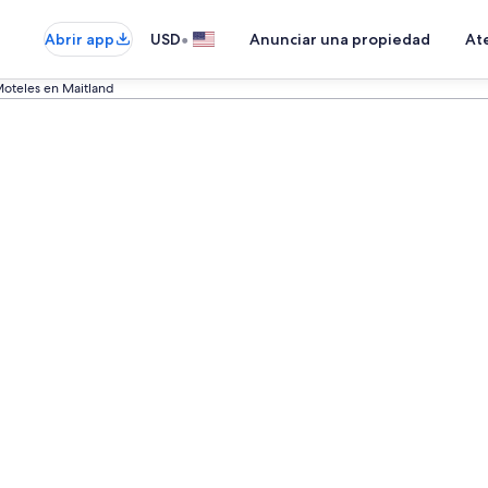
•
Abrir app
USD
Anunciar una propiedad
Ate
oteles en Maitland