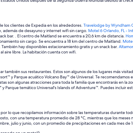
 Estados Unidos después de la Segunda Guerra Mundial debido al crecient
 los clientes de Expedia en los alrededores.
Travelodge by Wyndham Orl
re, además de desayuno y internet wifi sin cargo.
Motel 6 Orlando, FL - In
ck bar. . El centro de Maitland se encuentra a 20,6 km de distancia.
Hom
cionamiento sin cargo. Se encuentra a 18 km del centro de Maitland.
Motel
is. También hay disponibles estacionamiento gratis y un snack bar.
Altamon
l aire libre. La habitación cuenta con wifi.
bar también sus restaurantes. Estos son algunos de los lugares más visita
sort™ y Parque acuático Volcano Bay™ de Universal. Te recomendamos estos
as son algunas atracciones para toda la familia que encontrarás en la z
y Parque temático Universal's Islands of Adventure™. Puedes incluir estos
a, por lo que recopilamos información sobre las temperaturas durante tod
y agosto, con una temperatura promedio de 28 °C, mientras que los meses 
mbre, julio y junio, con un promedio de precipitaciones en cada mes de