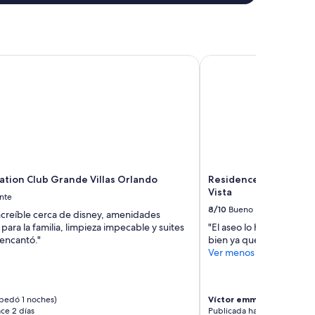
t
a
c
i
tion Club Grande Villas Orlando
Residence Inn by Marri
o
n
e
s
b
i
e
n
,
m
cation Club Grande Villas Orlando
Residence Inn by Marr
i
Vista
nte
d
8/10
Bueno
increíble cerca de disney, amenidades
i
para la familia, limpieza impecable y suites
"El aseo lo hacer cada te
s
 encantó."
bien ya que la habitació
g
Ver menos
u
s
t
o
pedó 1 noches)
Víctor emmanuel
(se hosp
f
ce 2 días
Publicada hace 2 días