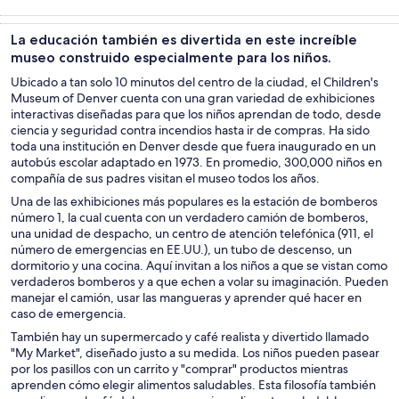
Tours y
Cultura e
Aventura y
Alimentos,
excursiones de
historia
actividades al
bebidas y vida
La educación también es divertida en este increíble
un día
aire libre
nocturna
museo construido especialmente para los niños.
Ubicado a tan solo 10 minutos del centro de la ciudad, el Children's
Museum of Denver cuenta con una gran variedad de exhibiciones
interactivas diseñadas para que los niños aprendan de todo, desde
ciencia y seguridad contra incendios hasta ir de compras. Ha sido
toda una institución en Denver desde que fuera inaugurado en un
autobús escolar adaptado en 1973. En promedio, 300,000 niños en
compañía de sus padres visitan el museo todos los años.
Una de las exhibiciones más populares es la estación de bomberos
número 1, la cual cuenta con un verdadero camión de bomberos,
una unidad de despacho, un centro de atención telefónica (911, el
número de emergencias en EE.UU.), un tubo de descenso, un
dormitorio y una cocina. Aquí invitan a los niños a que se vistan como
verdaderos bomberos y a que echen a volar su imaginación. Pueden
manejar el camión, usar las mangueras y aprender qué hacer en
caso de emergencia.
También hay un supermercado y café realista y divertido llamado
"My Market", diseñado justo a su medida. Los niños pueden pasear
por los pasillos con un carrito y "comprar" productos mientras
aprenden cómo elegir alimentos saludables. Esta filosofía también