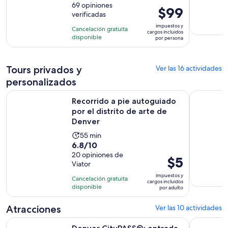
de
69 opiniones
dura
El
$99
verificadas
10
4
precio
con
impuestos y
horas
Cancelación gratuita
es
cargos incluidos
69
disponible
por persona
de
opiniones
$99.
por
Tours privados y
Ver las 16 actividades
persona
personalizados
Recorrido a pie autoguiado por el distrito de arte de Denve
Denver: to
Recorrido a pie autoguiado
por el distrito de arte de
Denver
La
55 min
6.8
6.8/10
actividad
de
20 opiniones de
dura
El
$5
Viator
10
55
precio
con
impuestos y
minutos
Cancelación gratuita
es
cargos incluidos
20
disponible
por adulto
de
opiniones
$5.
Atracciones
Ver las 10 actividades
por
Denver CityPASS®: entrada a las 3, 4 o 5 atracciones princi
Entrada ge
adulto