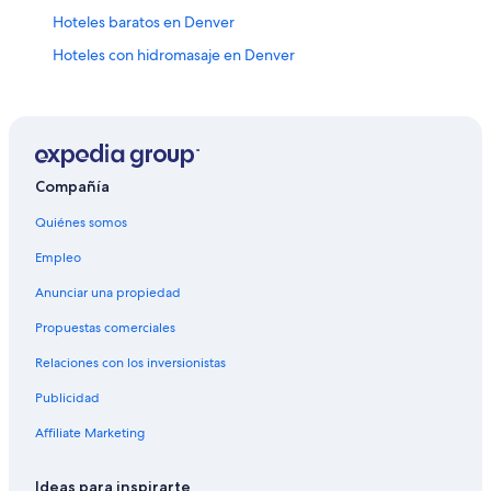
Hoteles baratos en Denver
Hoteles con hidromasaje en Denver
Hoteles con traslado del/al aeropuerto en Denver
Hoteles en Denver
Moteles en Denver
Hoteles cerca de Estación de tren Colfax at Auraria
Compañía
Hoteles con concierge en Highland
Quiénes somos
Hoteles para ir de compras en Highland
Empleo
Hoteles todo incluido en Highland
Anunciar una propiedad
Hoteles con alberca en Highland
Propuestas comerciales
Hoteles en Highland
Relaciones con los inversionistas
Hoteles en Centro de Denver
Publicidad
Hoteles con spa en Auraria
Affiliate Marketing
Condominios en Estación de tren Union Station-Coors
Field-16th St. Mall
Ideas para inspirarte