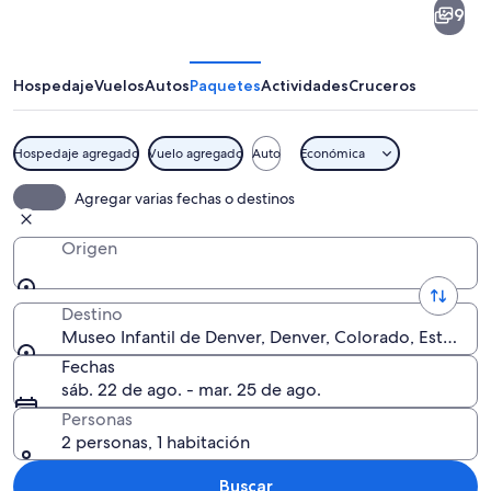
9
Infantil
de
Denver
Hospedaje
Vuelos
Autos
Paquetes
Actividades
Cruceros
Hospedaje agregado
Vuelo agregado
Auto
Económica
Una gran escultura de árbol con raíces
Agregar varias fechas o destinos
Origen
Destino
Museo Infantil de Denver, Denver, Colorado, Estados
Fechas
sáb. 22 de ago. - mar. 25 de ago.
Personas
2 personas, 1 habitación
Buscar