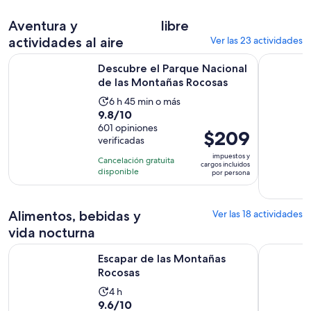
$53.
por
Aventura y
libre
adulto
actividades al aire
Ver las 23 actividades
Se abr
Descubre el Parque Nacional de las Montañas Rocosas
Denver: su
Descubre el Parque Nacional
de las Montañas Rocosas
La
6 h 45 min o más
9.8
9.8/10
actividad
de
601 opiniones
dura
El
$209
verificadas
10
6
precio
con
impuestos y
horas
Cancelación gratuita
es
cargos incluidos
601
disponible
y
por persona
de
opiniones
45
$209.
minutos
por
Alimentos, bebidas y
Ver las 18 actividades
persona
vida nocturna
Se abrirá en una nueva pes
Escapar de las Montañas Rocosas
El detecti
Escapar de las Montañas
Rocosas
La
4 h
9.6
9.6/10
actividad