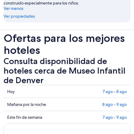
construido especialmente para los niños.
Ver menos
Ver propiedades
Ofertas para los mejores
hoteles
Consulta disponibilidad de
hoteles cerca de Museo Infantil
de Denver
Consultar
Hoy
7 ago - 8 ago
los
precios
Consultar
Mañana por la noche
8 ago - 9 ago
cerca
precios
de
cerca
Consultar
Este fin de semana
7 ago - 9 ago
Museo
de
precios
Infantil
Museo
cerca