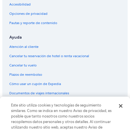
Gardens
Accesibilidad
Hostales en Estación de tren Pepsi Center-Elitch
Opciones de privacidad
Gardens
Pautas y reporte de contenido
Hoteles cerca de Estación de tren Pepsi Center-Elitch
Gardens
Ayuda
Hoteles cerca de Adams Mystery Playhouse
Hoteles cerca de Parque Commons
Atención al cliente
Hoteles con bar en Jefferson Park
Cancelar tu reservación de hotel o renta vacacional
Hoteles de La Quinta Inn & Suites en Jefferson Park
Cancelar tu vuelo
Hoteles en Jefferson Park
Plazos de reembolso
Hoteles cerca de Elitch Gardens
Cómo usar un cupón de Expedia
Hoteles cerca de Larimer Square
Documentos de viajes internacionales
Hoteles 5 estrellas en West Colfax
Este sitio utiliza cookies y tecnologías de seguimiento
© 2026 Expedia, Inc., una empresa de Expedia Group. Todos los
Hoteles en West Colfax
derechos reservados. Expedia y el logo de Expedia son marcas
similares. Como se indica en nuestro Aviso de privacidad, es
registradas o marcas comerciales de Expedia, Inc. CST# 2029030-50.
posible que tanto nosotros como nuestros socios
Hoteles en Sun Valley
recopilemos datos personales y otros detalles. Al continuar
Hoteles cerca de 16th Street Mall
utilizando nuestro sitio web, aceptas nuestro Aviso de