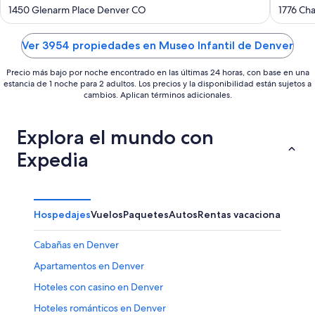
out
out
1450 Glenarm Place Denver CO
1776 Ch
of
of
5
5
Ver 3954 propiedades en Museo Infantil de Denver
Precio más bajo por noche encontrado en las últimas 24 horas, con base en una
estancia de 1 noche para 2 adultos. Los precios y la disponibilidad están sujetos a
cambios. Aplican términos adicionales.
Explora el mundo con
Expedia
Hospedajes
Vuelos
Paquetes
Autos
Rentas vacacionales
Otr
Cabañas en Denver
Apartamentos en Denver
Hoteles con casino en Denver
Hoteles románticos en Denver