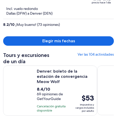
of
precio hace 1 día
$1,144
5
Incl. vuelo redondo
y
Dallas (DFW) a Denver (DEN)
ahora
es
8.2
/
10
¡Muy bueno! (73 opiniones)
de
$669
por
Elegir mis fechas
persona
Tours y excursiones
Ver las 104 actividades
de un día
S
Denver: boleto de la estación de convergencia Meow Wolf
Descubre 
Denver: boleto de la
estación de convergencia
Meow Wolf
8.4
8.4/10
de
69 opiniones de
El
$53
GetYourGuide
10
precio
con
impuestos y
Cancelación gratuita
es
cargos incluidos
69
disponible
por adulto
de
opiniones