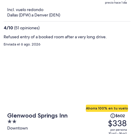
of
precio hace 1 día
$558
5
Incl. vuelo redondo
y
Dallas (DFW) a Denver (DEN)
ahora
es
4
/
10
(51 opiniones)
de
$337
Refused entry of a booked room after a very long drive.
por
Enviada el 6 ago. 2026
persona
Ahorra 100% en tu vuelo
El
Glenwood Springs Inn
$602
precio
$338
2
era
out
Downtown
por persona
de
10 oct - 14 oct