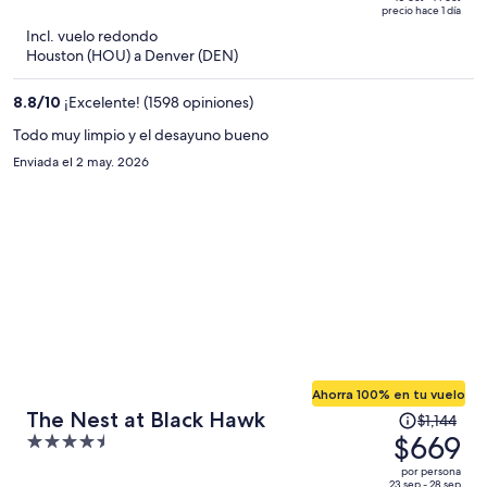
of
precio hace 1 día
$602
5
Incl. vuelo redondo
y
Houston (HOU) a Denver (DEN)
ahora
es
8.8
/
10
¡Excelente! (1598 opiniones)
de
$338
Todo muy limpio y el desayuno bueno
por
Enviada el 2 may. 2026
persona
Ahorra 100% en tu vuelo
El
The Nest at Black Hawk
$1,144
precio
$669
4.5
era
out
por persona
de
23 sep - 28 sep