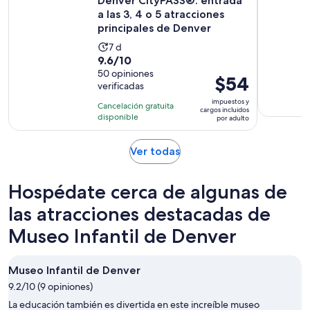
Denver CityPASS®: entrada
a las 3, 4 o 5 atracciones
principales de Denver
La
7 d
9.6
9.6/10
actividad
de
50 opiniones
dura
El
$54
verificadas
10
7
precio
con
impuestos y
días
Cancelación gratuita
es
cargos incluidos
50
disponible
por adulto
de
opiniones
$54.
Se
Ver todas
por
abrirá
adulto
en
Hospédate cerca de algunas de
una
nueva
las atracciones destacadas de
pestaña
Museo Infantil de Denver
Museo Infantil de Denver
9.2/10 (9 opiniones)
La educación también es divertida en este increíble museo