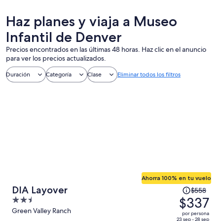
Haz planes y viaja a Museo
Infantil de Denver
Precios encontrados en las últimas 48 horas. Haz clic en el anuncio
para ver los precios actualizados.
Duración
Categoría
Clase
Eliminar todos los filtros
Ahorra 100% en tu vuelo
El
DIA Layover
$558
precio
$337
2.5
era
out
Green Valley Ranch
por persona
de
23 sep - 28 sep