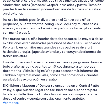
se aplica en el café del museo, que sirve alimentos saludables, como
sándwiches, rollos (llamados "wraps"), ensaladas y pastas. También
puedes traer tu almuerzo y comerlo en una de las mesas del café o
en el exterior.
Incluso los bebés podrán divertirse en el Centro para niños
pequeños, o Center for the Young Child. Aquí hay muchas cosas
suaves y acogedoras que los más pequeños podrán explorar junto
con mamá o papá.
Este museo saca al niño interior de todos nosotros. La mayoría de las
exhibiciones están diseñadas para niños hasta de seis u ocho años.
Pero también los niños más grandes y sus padres se divertirán
haciendo burbujas, jugando avioncito y construyendo sistemas de
trenes miniatura.
En este museo se ofrecen interesantes clases y programas durante
todo el año, así como eventos temáticos durante la temporada
decembrina. Visita la página Web para obtener más información.
También hay temas mensuales, como artes comestibles, cuentos
para bebés y exploración en el patio.
El Children's Museum of Denver se encuentra en el Central Platte
Valley, al que puedes llegar con facilidad desde el sendero para
bicicletas Platte Bike Trail. Está a tan solo un corto viaje en coche
desde el centro y cuenta con estacionamiento gratuito.
Ver menos