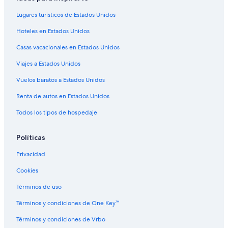
Hoteles cerca de Estación de tren Union Station-Coors
Field-16th St. Mall
Lugares turísticos de Estados Unidos
Hoteles cerca de Museo de Arte Contemporáneo de
Hoteles en Estados Unidos
Denver
Casas vacacionales en Estados Unidos
Hoteles cerca de Estadio Broncos Stadium at Mile High
Viajes a Estados Unidos
Hoteles cerca de Universidad de Colorado en Denver
Vuelos baratos a Estados Unidos
Hoteles cerca de Downtown Aquarium de Denver
Renta de autos en Estados Unidos
Hoteles 3 estrellas en LoDo
Todos los tipos de hospedaje
Hoteles con spa en LoDo
Hoteles de ski en LoDo
Políticas
Hoteles baratos en LoDo
Privacidad
Hoteles con alberca en LoDo
Cookies
Hoteles con restaurante en LoDo
Términos de uso
Hoteles en LoDo
Términos y condiciones de One Key™
Hoteles cerca de Estación de tren Union de Denver
Términos y condiciones de Vrbo
Apartamentos en Estación de tren Pepsi Center-Elitch