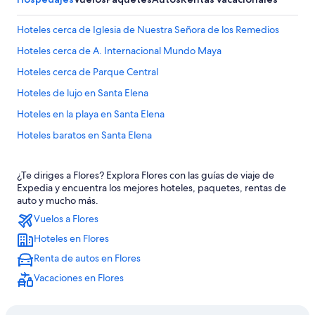
Hoteles cerca de Iglesia de Nuestra Señora de los Remedios
Hoteles cerca de A. Internacional Mundo Maya
Hoteles cerca de Parque Central
Hoteles de lujo en Santa Elena
Hoteles en la playa en Santa Elena
Hoteles baratos en Santa Elena
Hoteles cerca del lago en Santa Elena
¿Te diriges a Flores? Explora Flores con las guías de viaje de
Hoteles con bar en Santa Elena
Expedia y encuentra los mejores hoteles, paquetes, rentas de
Hoteles con estacionamiento en Santa Elena
auto y mucho más.
Vuelos a Flores
Hoteles con alberca en Santa Elena
Hoteles en Flores
Hoteles con vista en Santa Elena
Renta de autos en Flores
Hoteles para bodas en Santa Elena
Vacaciones en Flores
Hoteles en Santa Elena
Lodges en Santa Elena