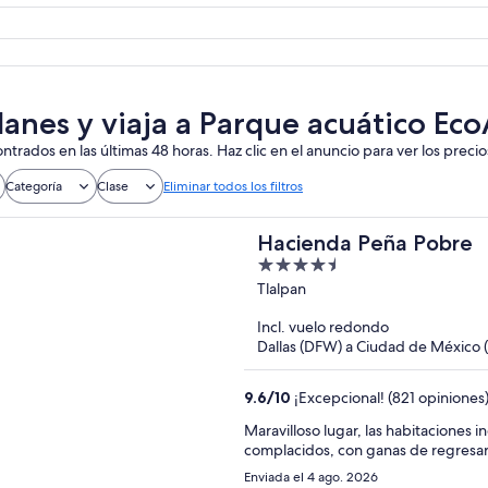
lanes y viaja a Parque acuático Ec
ntrados en las últimas 48 horas. Haz clic en el anuncio para ver los precio
Categoría
Clase
Eliminar todos los filtros
Hacienda Peña Pobre
4.5
out
Tlalpan
of
Incl. vuelo redondo
5
Dallas (DFW) a Ciudad de México
9.6
/
10
¡Excepcional! (821 opiniones
Maravilloso lugar, las habitaciones inc
complacidos, con ganas de regresa
Enviada el 4 ago. 2026