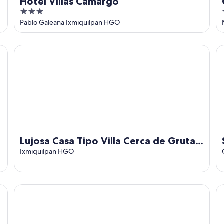
Hotel Villas Camargo
3
out
Pablo Galeana Ixmiquilpan HGO
of
5
Lujosa Casa Tipo Villa Cerca de Grutas Tolantongo
Sw
Lujosa Casa Tipo Villa Cerca de Grutas
Tolantongo
Ixmiquilpan HGO
Casa Boxtha
Ca