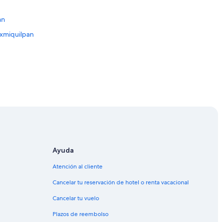
an
Ixmiquilpan
a
 Anaya
Ayuda
Atención al cliente
to
Cancelar tu reservación de hotel o renta vacacional
Cancelar tu vuelo
Plazos de reembolso