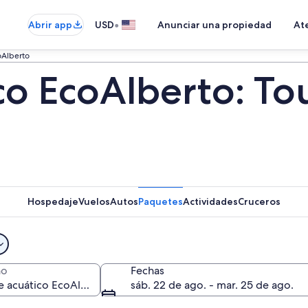
•
Abrir app
USD
Anunciar una propiedad
Ate
oAlberto
co EcoAlberto: Tou
Hospedaje
Vuelos
Autos
Paquetes
Actividades
Cruceros
no
Fechas
sáb. 22 de ago. - mar. 25 de ago.