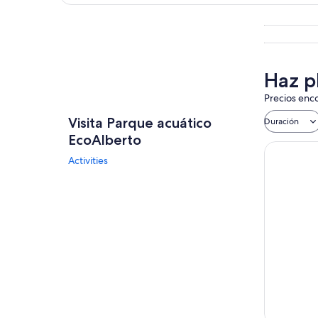
Explorar mapa
Haz p
Precios enco
Visita Parque acuático
Duración
EcoAlberto
Activities