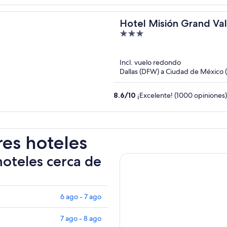
Hotel Misión Grand Va
3
out
of
Incl. vuelo redondo
5
Dallas (DFW) a Ciudad de México
8.6
/
10
¡Excelente! (1000 opiniones)
res hoteles
hoteles cerca de
6 ago - 7 ago
7 ago - 8 ago