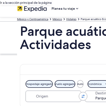
Ir a la sección principal de la página
Planea tu viaje
México y Centroamérica
México
Hidalgo
Parque acuático Ec
Parque acuáti
Actividades
Hospedaje agregado
Vuelo agregado
Auto
Económica
Origen
Desti