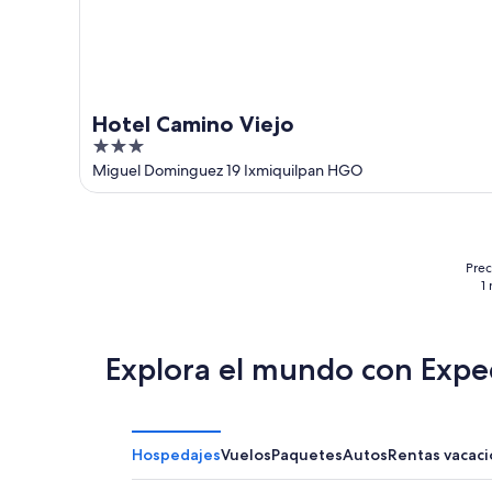
Hotel Camino Viejo
3
out
Miguel Dominguez 19 Ixmiquilpan HGO
of
5
Prec
1
Explora el mundo con Expe
Hospedajes
Vuelos
Paquetes
Autos
Rentas vacaci