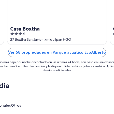
Casa Boxtha
3.5
out
27 Boxtha San Javier Ixmiquilpan HGO
of
5
Ver 68 propiedades en Parque acuático EcoAlberto
io más bajo por noche encontrado en las últimas 24 horas, con base en una estanc
 noche para 2 adultos. Los precios y la disponibilidad están sujetos a cambios. Aplic
términos adicionales.
dia
onales
Otros