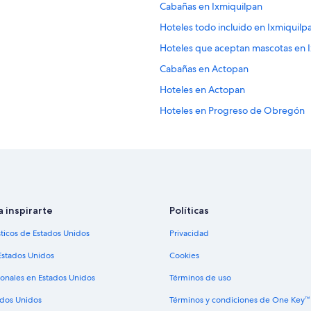
Cabañas en Ixmiquilpan
Hoteles todo incluido en Ixmiquilp
Hoteles que aceptan mascotas en 
Cabañas en Actopan
Hoteles en Actopan
Hoteles en Progreso de Obregón
Hoteles 2 estrellas en Mixquiahuala
Hoteles en Mixquiahuala
Hoteles cerca de La Diana Cazador
Hoteles 5 estrellas en Santiago de
a inspirarte
Políticas
Hoteles 3 estrellas en Tlahuelilpan
sticos de Estados Unidos
Privacidad
Hoteles cerca de Parque EcoAlber
Hoteles 3 estrellas en Cardonal
Estados Unidos
Cookies
Hoteles en Chilcuautla
ionales en Estados Unidos
Términos de uso
Hoteles en Tasquillo
ados Unidos
Términos y condiciones de One Key™