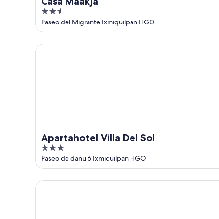
Casa Maakja
2.5
out
Paseo del Migrante Ixmiquilpan HGO
of
5
Apartahotel Villa Del Sol
Apartahotel Villa Del Sol
3
out
Paseo de danu 6 Ixmiquilpan HGO
of
5
Hotel Camino Viejo