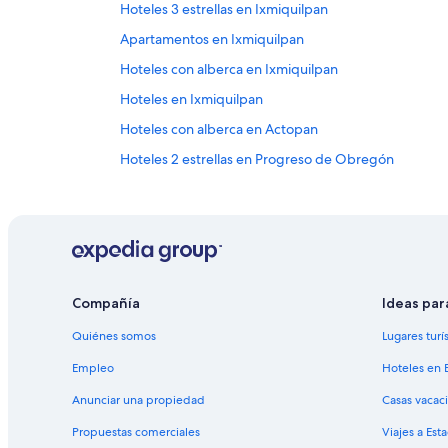
Hoteles 3 estrellas en Ixmiquilpan
Apartamentos en Ixmiquilpan
Hoteles con alberca en Ixmiquilpan
Hoteles en Ixmiquilpan
Hoteles con alberca en Actopan
Hoteles 2 estrellas en Progreso de Obregón
Hoteles en Tezontepec de Aldama
Cabañas en Mixquiahuala
Hoteles cerca de Plaza Juárez
Hoteles 3 estrellas en Santiago de Anaya
Compañía
Ideas par
Hoteles en Santiago de Anaya
Quiénes somos
Lugares turí
Hoteles en Tlahuelilpan
Hoteles en Chapantongo
Empleo
Hoteles en 
Hoteles en Cardonal
Anunciar una propiedad
Casas vacac
Hoteles en Alfajayucan
Propuestas comerciales
Viajes a Est