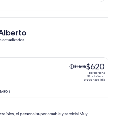
oAlberto
s actualizados.
El
$620
$1,505
precio
por persona
era
10 oct - 16 oct
precio hace 1 día
de
$1,505
 (MEX)
y
ahora
)
es
de
reíbles, el personal super amable y servicial Muy
$620
r
por