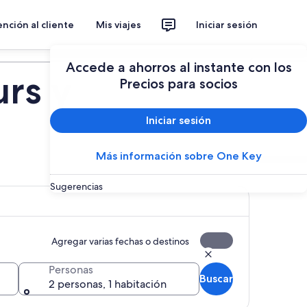
nción al cliente
Mis viajes
Iniciar sesión
Planear un viaje
Accede a ahorros al instante con los
rs y
Precios para socios
Iniciar sesión
Más información sobre One Key
Sugerencias
Agregar varias fechas o destinos
Personas
Buscar
2 personas, 1 habitación