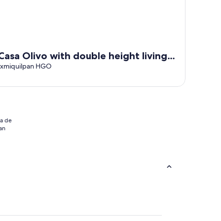
Casa Olivo with double height living
room, surrounded by a large garden.
Ixmiquilpan HGO
ia de
an