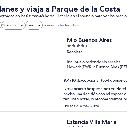
lanes y viaja a Parque de la Costa
ntrados en las últimas 48 horas. Haz clic en el anuncio para ver los precio
Categoría
Clase
Eliminar todos los filtros
Mio Buenos Aires
4.5
out
Recoleta
of
Incl. vuelo redondo sin escalas
5
Newark (EWR) a Buenos Aires (EZ
9.4
/
10
¡Excepcional! (654 opiniones
Nos encantó hospedarnos en Hotel Mío. Fue una experiencia de 1 noche, sin em
hecho una decisión con mi esposa de
fabuloso hotel, lo recomendamos p
Enviada el 6 may. 2026
Estancia Villa Maria