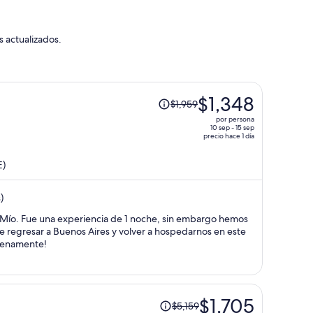
s actualizados.
El
$1,348
$1,959
precio
por persona
era
10 sep - 15 sep
precio hace 1 día
de
$1,959
E)
y
ahora
)
es
de
bargo hemos
$1,348
 regresar a Buenos Aires y volver a hospedarnos en este
por
lenamente!
persona
El
$1,705
$5,159