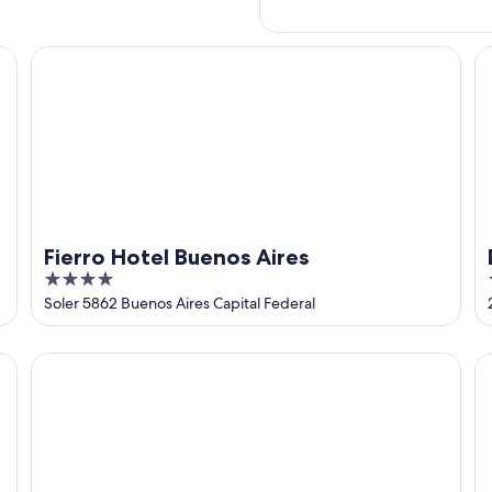
Fierro Hotel Buenos Aires
De
Fierro Hotel Buenos Aires
4
out
Soler 5862 Buenos Aires Capital Federal
of
5
Alvear Palace Hotel
Il