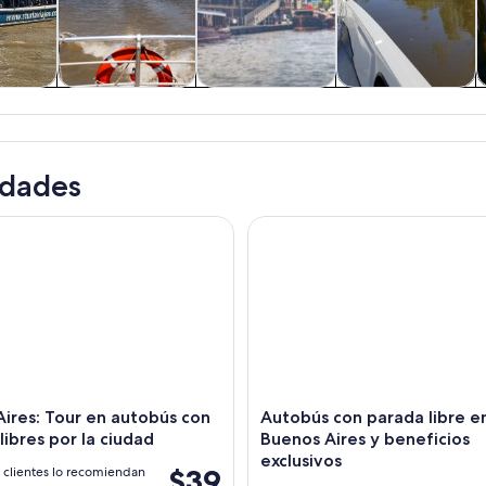
 y
Tours acuáticos y
Cultura e historia
Tours privados y
nes de
cruceros
personalizados
ía
idades
es: Tour en autobús con paradas libres por la ciudad
Autobús con parada libre en B
ires: Tour en autobús con
Autobús con parada libre e
libres por la ciudad
Buenos Aires y beneficios
exclusivos
$39
 clientes lo recomiendan