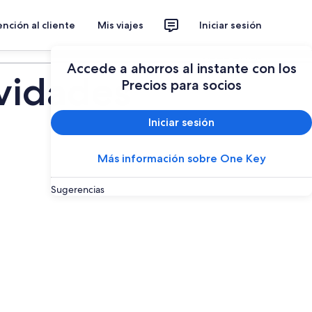
nción al cliente
Mis viajes
Iniciar sesión
Planear un viaje
Accede a ahorros al instante con los
ividades
Precios para socios
Iniciar sesión
Más información sobre One Key
Sugerencias