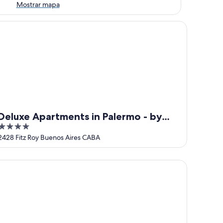
Mostrar mapa
luxe Apartments in Palermo - by BueRentals
Deluxe Apartments in Palermo - by
4
BueRentals
out
2428 Fitz Roy Buenos Aires CABA
of
5
um Experience Home