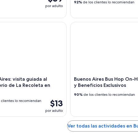
92%
de los clientes lo recomiendan
por adulto
es: visita guiada al cementerio de La Recoleta en inglés
Buenos Aires Bus Hop On-Hop 
ires: visita guiada al
Buenos Aires Bus Hop On-
rio de La Recoleta en
y Beneficios Exclusivos
90%
de los clientes lo recomiendan
$13
 clientes lo recomiendan
por adulto
Ver todas las actividades en B