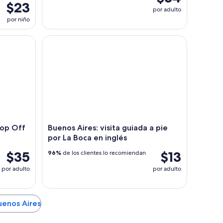
$23
por adulto
por niño
Off y Beneficios Exclusivos
Buenos Aires: visita guiada a pie por La Boca en ing
Hop Off
Buenos Aires: visita guiada a pie
por La Boca en inglés
$35
$13
96%
de los clientes lo recomiendan
por adulto
por adulto
uenos Aires