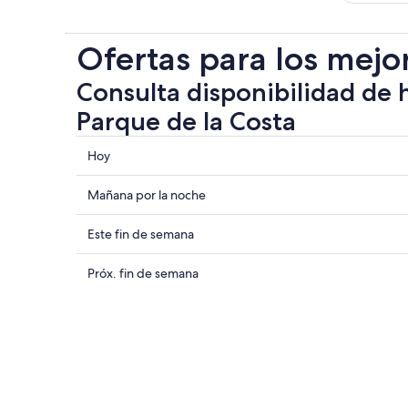
Ofertas para los mejo
Consulta disponibilidad de 
Parque de la Costa
Consultar
Hoy
los
precios
Consultar
Mañana por la noche
cerca
precios
de
cerca
Consultar
Este fin de semana
Parque
de
precios
de
Parque
cerca
Consultar
Próx. fin de semana
la
de
de
precios
Costa
la
Parque
cerca
para
Costa
de
de
hoy,
para
la
Parque
6
mañana
Costa
de
ago
por
para
la
-
la
este
Costa