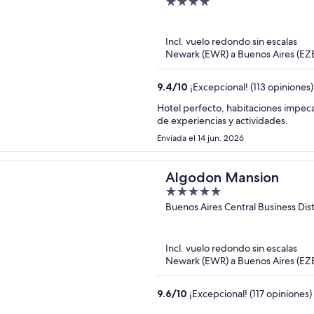
4
out
of
Incl. vuelo redondo sin escalas
5
Newark (EWR) a Buenos Aires (EZ
9.4
/
10
¡Excepcional! (113 opiniones)
Hotel perfecto, habitaciones impecab
de experiencias y actividades.
Enviada el 14 jun. 2026
Algodon Mansion
5
out
Buenos Aires Central Business Dist
of
5
Incl. vuelo redondo sin escalas
Newark (EWR) a Buenos Aires (EZ
9.6
/
10
¡Excepcional! (117 opiniones)