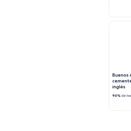
Buenos Air
Buenos A
cemente
inglés
90%
de los