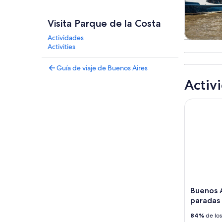
Visita Parque de la Costa
Actividades
Tours
Activities
excursio
un d
Guía de viaje de Buenos Aires
Activ
Buenos Air
Buenos A
paradas 
84%
de los