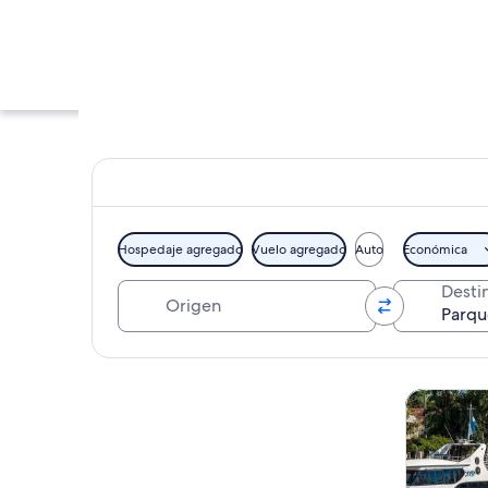
Hospedaje agregado
Vuelo agregado
Auto
Económica
Origen
Desti
Una noria y una atr
Explorar mapa
Tours y ex