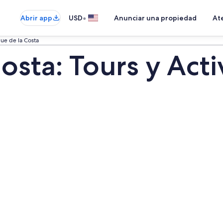
•
Abrir app
USD
Anunciar una propiedad
Ate
ue de la Costa
osta: Tours y Act