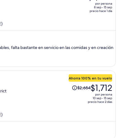
precio
por persona
era
8 sep - 15 sep
precio hace 1 día
de
$5,159
E)
y
ahora
es
de
les, falta bastante en servicio en las comidas y en creación
$1,705
por
persona
Ahorra 100% en tu vuelo
El
$1,712
$2,654
precio
rict
por persona
era
10 sep - 15 sep
precio hace 2 días
de
$2,654
E)
y
ahora
es
de