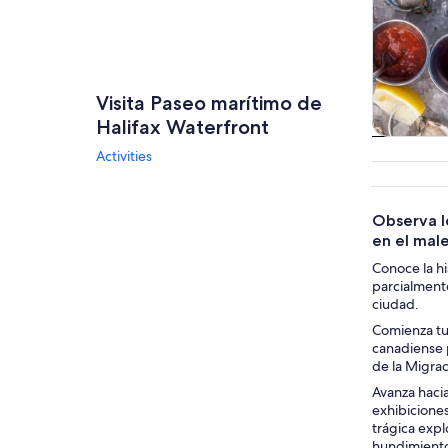
Visita Paseo marítimo de
Halifax Waterfront
Tours
Activities
excursio
un d
Observa lo
en el male
Conoce la hi
parcialmente
ciudad.
Comienza tu 
canadiense p
de la Migrac
Avanza hacia
exhibiciones
trágica exp
hundimiento 