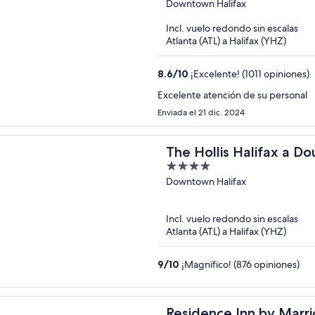
out
Downtown Halifax
of
Incl. vuelo redondo sin escalas
5
Atlanta (ATL) a Halifax (YHZ)
8.6
/
10
¡Excelente! (1011 opiniones)
Excelente atención de su personal
Enviada el 21 dic. 2024
The Hollis Halifax a Do
4
Hotel
out
Downtown Halifax
of
5
Incl. vuelo redondo sin escalas
Atlanta (ATL) a Halifax (YHZ)
9
/
10
¡Magnífico! (876 opiniones)
Residence Inn by Marr