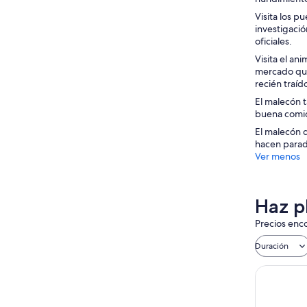
Visita los p
investigació
oficiales.
Visita el an
mercado que
recién traíd
El malecón 
buena comida
El malecón d
hacen parada
Ver menos
Haz p
Precios enco
Duración