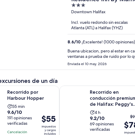
3
out
Downtown Halifax
of
Incl. vuelo redondo sin escalas
5
Atlanta (ATL) a Halifax (YHZ)
8.6
/
10
¡Excelente! (1000 opiniones)
Buena ubicacion, pero al estar en ca
ventanas a prueba de ruido por lo qu
Enviada el 10 may. 2026
excursiones de un día
Se abrirá en una nueva pestaña
 por Harbour Hopper
Recorrido en conducción premium d
Recorrido por
Recorrido en
Harbour Hopper
conducción premiu
de Halifax: Peggy's
La
55 min
Cove, Ciudadela y
9.6
9.6/10
La
actividad
4 h
cemen...
El
El
$55
$9
9.2
de
191 opiniones
9.2/10
actividad
dura
$7
pr
precio
verificadas
de
69 opiniones
10
dura
55
impuestos
an
es
verificadas
10
con
y cargos
4
minutos
Cancelación
impues
incluidos