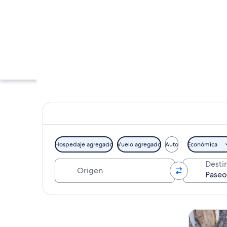
Hospedaje agregado
Vuelo agregado
Auto
Económica
Origen
Desti
Un muelle concurrid
Explorar mapa
Tours y ex