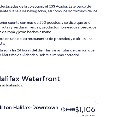
destacadas de la colección, el CSS Acadia. Este barco de
uente y la sala de navegación, así como los dormitorios de los
erior cuenta con más de 250 puestos, y se dice que es el
rutas y verduras frescas, productos horneados y pescados
os de ropa y joyas hechas a mano.
sa en uno de los restaurantes de pescados y disfruta una
sta.
a zona las 24 horas del día. Hay varias rutas de camión que
o Marítimo del Atlántico, sobre el mismo corredor.
Halifax Waterfront
s actualizados.
El
ilton Halifax-Downtown
$1,106
$1,318
precio
por persona