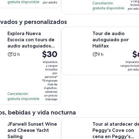
er
de
con
191
y car
gratuita disponible
horas
por adulto
Cancelación
inclui
$9
$55.
69
opiniones
gratuita disponible
por adu
y
por
opiniones
el
adulto
ivados y personalizados
ac
Se abr
ueva Escocia con tours de audio autoguiados agrupados
Tour de audio autoguiado por Hali
es
Explora Nueva
Tour de audio
$7
Escocia con tours de
autoguiado por
audio autoguiados
Halifax
po
El
$30
El
$
agrupados
ad
La
La
12 h
9 h
precio
pr
actividad
actividad
impuestos
impuesto
es
es
y cargos
cargos inclui
dura
dura
incluidos
por adu
de
de
12
9
por
$30.
persona*
$6.
horas
horas
*Si ingresas
por
po
más de
2 adultos,
persona*
ad
obtienes
Cancelación
un precio
gratuita disponible
más bajo
s, bebidas y vida nocturna
Se abrirá en una nueva pe
unset Wine and Cheese Yacht Sailing
Tour al atardecer de Peggy's Cove
JFarwell Sunset Wine
Tour al atardecer d
and Cheese Yacht
Peggy's Cove con
Sailing
cena en Peggy's