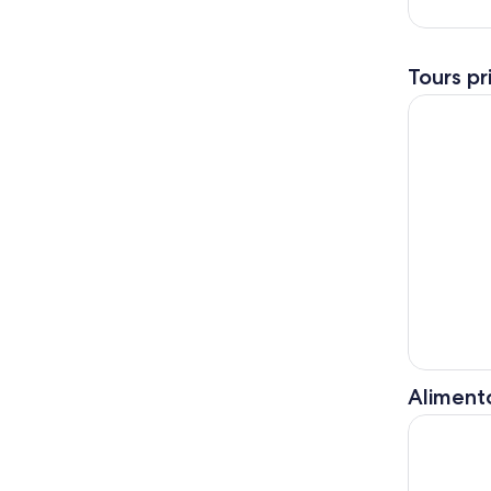
Tours pr
Explora N
Alimento
JFarwell S