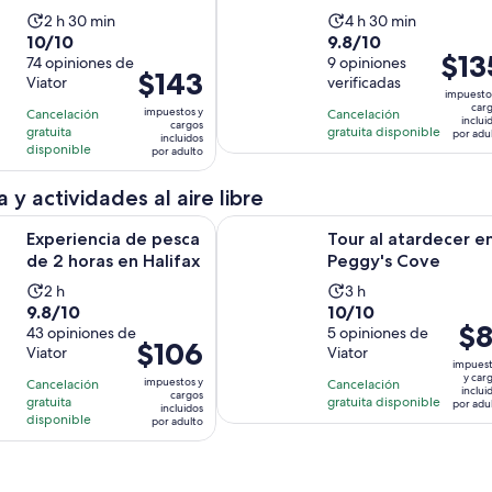
Cove
La
La
2 h 30 min
4 h 30 min
10.0
9.8
10/10
9.8/10
actividad
actividad
El
$13
de
74 opiniones de
de
9 opiniones
dura
dura
El
$143
precio
Viator
verificadas
10
10
2
4
impuesto
precio
es
con
con
car
horas
horas
impuestos y
Cancelación
Cancelación
es
inclui
de
cargos
74
9
gratuita
gratuita disponible
y
y
por adu
incluidos
de
$135.
disponible
por adulto
opiniones
opiniones
30
30
$143.
por
minutos
minutos
por
 y actividades al aire libre
adulto
adulto
Se abrirá en una nueva pestañ
a de pesca de 2 horas en Halifax
Tour al atardecer en Peggy's Cove
Experiencia de pesca
Tour al atardecer e
de 2 horas en Halifax
Peggy's Cove
La
La
2 h
3 h
9.8
10.0
9.8/10
10/10
actividad
actividad
El
$8
de
43 opiniones de
de
5 opiniones de
dura
dura
El
$106
prec
Viator
Viator
10
10
2
3
impues
precio
es
con
con
y car
horas
horas
impuestos y
Cancelación
Cancelación
es
inclui
de
cargos
43
5
gratuita
gratuita disponible
por adu
incluidos
de
$81.
disponible
por adulto
opiniones
opiniones
$106.
por
por
adul
adulto