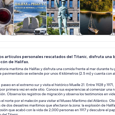
 y
Cultura e historia
Tours privados y
Tours acuáticos y
nes de
personalizados
cruceros
ía
s artículos personales rescatados del Titanic, disfruta una 
cón de Halifax.
storia marítima de Halifax y disfruta una comida frente al mar durante t
 pavimentado se extiende por unos 4 kilómetros (2.5 mi) y cuenta con al
paseo en el extremo sur y visita el histórico Muelle 21. Entre 1928 y 1971,
or primera vez en este sitio. Conoce sus experiencias al comenzar una nu
ión. Observa los registros de migración y observa los testimonios en vide
 el norte por el malecón para visitar el Museo Marítimo del Atlántico. Obs
 de dos desastres marítimos que afectaron la zona: la explosión de Halif
losión que acabó con la vida de 2,000 personas en 1917 y descubre el p
del Titanic.