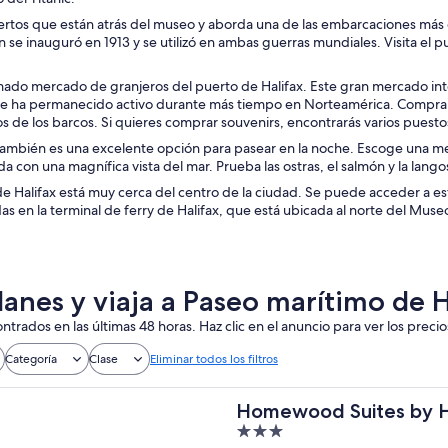
uertos que están atrás del museo y aborda una de las embarcaciones más 
n se inauguró en 1913 y se utilizó en ambas guerras mundiales. Visita el p
imado mercado de granjeros del puerto de Halifax. Este gran mercado int
 ha permanecido activo durante más tiempo en Norteamérica. Compra f
os de los barcos. Si quieres comprar souvenirs, encontrarás varios puest
también es una excelente opción para pasear en la noche. Escoge una me
 con una magnífica vista del mar. Prueba las ostras, el salmón y la lango
e Halifax está muy cerca del centro de la ciudad. Se puede acceder a est
s en la terminal de ferry de Halifax, que está ubicada al norte del Muse
lanes y viaja a Paseo marítimo de 
ntrados en las últimas 48 horas. Haz clic en el anuncio para ver los precio
Categoría
Clase
Eliminar todos los filtros
Homewood Suites by H
3