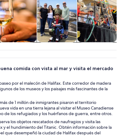
Alimentos,
Aventura y
Actividades
Clases y t
bebidas y vida
actividades al
acuáticas
nocturna
aire libre
buena comida con vista al mar y visita el mercado
u paseo por el malecón de Halifax. Este corredor de madera
gunos de los museos y los paisajes más fascinantes de la
 más de 1 millón de inmigrantes pisaron el territorio
eva vida en una tierra lejana al visitar el Museo Canadiense
o de los refugiados y los huérfanos de guerra, entre otros.
erva los objetos rescatados de naufragios y visita las
ax y el hundimiento del Titanic. Obtén información sobre la
apel que desempeñó la ciudad de Halifax después del