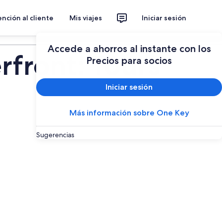
nción al cliente
Mis viajes
Iniciar sesión
Planear un viaje
Accede a ahorros al instante con los
rfront: Tours
Precios para socios
Iniciar sesión
Más información sobre One Key
Sugerencias