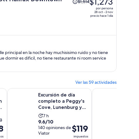
$1,273
$1,514
precio
por persona
era
28 oct - 2 nov
precio hace 1 día
de
$1,514
y
ahora
es
de
lle principal en la noche hay muchisisimo ruido y no tiene
$1,273
e dormir es dificil, no tiene restaurante ni room service
por
persona
Ver las 59 actividades
Se abrirá en u
e Halifax: Peggy's Cove, Ciudadela y cemen...
Excursión de día completo a Peggy's Cove, Lunenburg y T
Halifax: recorrido po
Excursión de día
Halifax
m
completo a Peggy's
la ciu
Cove, Lunenburg y
de dos
Titanic Cemetery
parada
La
8.4
7 h
8.4/10
3
9.6
9.6/10
actividad
de
29 opin
8
ecio
El
$119
de
140 opiniones de
GetYou
dura
10
terior
precio
Viator
10
7
con
Cancelaci
tos
impuestos