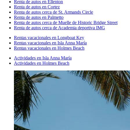
Renta de autos en Ellenton
Renta de autos en Cortez
Renta de autos cerca de St. Armands Circle
Renta de autos en Palmetto
Renta de autos cerca de Muelle de Historic Bridge Street
Renta de autos cerca de Academia deportiva IMG
Rentas vacacionales en Longboat Key
Rentas vacacionales en Isla Anna María
Rentas vacacionales en Holmes Beach
Actividades en Isla Anna María
Actividades en Holmes Beach