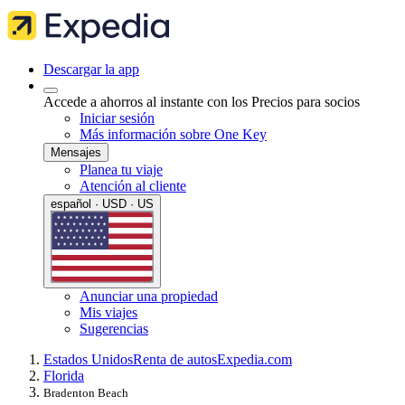
Descargar la app
Accede a ahorros al instante con los Precios para socios
Iniciar sesión
Más información sobre One Key
Mensajes
Planea tu viaje
Atención al cliente
español · USD · US
Anunciar una propiedad
Mis viajes
Sugerencias
Estados Unidos
Renta de autos
Expedia.com
Florida
Bradenton Beach