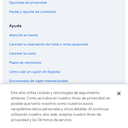
Hoteles con sauna en St. George
Opciones de privacidad
Hoteles con hidromasaje en St. George
Pautas y reporte de contenido
Hoteles que aceptan mascotas en St. George
Ayuda
Hoteles en St. George
Lodges en St. George
Atención al cliente
Moteles en St. George
Cancelar tu reservación de hotel o renta vacacional
Hoteles cerca de Club de golf Dixie Red Hills
Cancelar tu vuelo
Hoteles cerca de Fiesta Family Fun Center
Plazos de reembolso
Hoteles cerca de Tabernáculo de San Jorge
Cómo usar un cupón de Expedia
Hoteles 3 estrellas en Washington
Documentos de viajes internacionales
Casas de campo en Washington
Este sitio utiliza cookies y tecnologías de seguimiento
© 2026 Expedia, Inc., una empresa de Expedia Group. Todos los
Casas de ciudad en Washington
derechos reservados. Expedia y el logo de Expedia son marcas
similares. Como se indica en nuestro Aviso de privacidad, es
registradas o marcas comerciales de Expedia, Inc. CST# 2029030-50.
Casas vacacionales en Washington
posible que tanto nosotros como nuestros socios
recopilemos datos personales y otros detalles. Al continuar
Condominios en Washington
utilizando nuestro sitio web, aceptas nuestro Aviso de
privacidad y los Términos de servicio.
Hoteles de golf en Washington