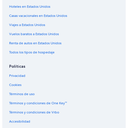
Hoteles para ir de compras en St. George
Hoteles en Estados Unidos
Hoteles todo incluido en St. George
Casas vacacionales en Estados Unidos
Hoteles de ski en St. George
Viajes a Estados Unidos
Hoteles en la playa en St. George
Hoteles familiares en St. George
Vuelos baratos a Estados Unidos
Hoteles románticos en St. George
Renta de autos en Estados Unidos
Hoteles baratos en St. George
Todos los tipos de hospedaje
Hoteles cerca del lago en St. George
Políticas
Hoteles con aguas termales en St. George
Privacidad
Hoteles con bar en St. George
Cookies
Hoteles con cocina en St. George
Hoteles con desayuno incluido en St. George
Términos de uso
Hoteles con gimnasio en St. George
Términos y condiciones de One Key™
Hoteles con guardería en St. George
Términos y condiciones de Vrbo
Hoteles con alberca en St. George
Accesibilidad