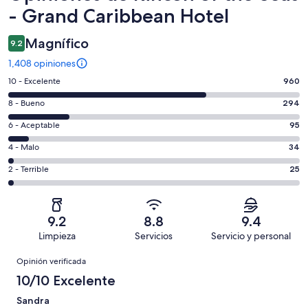
- Grand Caribbean Hotel
Magnífico
9.2
1,408 opiniones
Puntuación
10 - Excelente
960
de
Puntuación
8 - Bueno
294
10,
de
es
Puntuación
6 - Aceptable
95
8,
decir,
de
es
Puntuación
4 - Malo
34
Excelente.
6,
decir,
de
Basada
es
Puntuación
2 - Terrible
25
Bueno.
4,
en
decir,
de
Basada
es
960
Aceptable.
2,
en
decir,
de
Basada
es
294
Malo.
9.2
8.8
9.4
1408
en
decir,
de
Basada
Limpieza
Servicios
Servicio y personal
opiniones
95
Terrible.
1408
en
Opiniones
de
Basada
opiniones
Opinión verificada
34
1408
en
de
10/10 Excelente
opiniones
25
1408
de
Sandra
opiniones