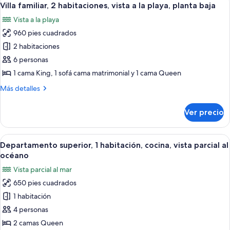
8
King
Villa familiar, 2 habitaciones, vista a la playa, planta baja
todas
size,
Vista a la playa
cocineta
las
960 pies cuadrados
fotos
de
2 habitaciones
Villa
6 personas
familiar,
1 cama King, 1 sofá cama matrimonial y 1 cama Queen
2
Más
Más detalles
habitaciones,
detalles
vista
sobre
Ver precio
Villa
a
familiar,
la
2
Abrir
Un balcón con mobiliario de mimbre, u
playa,
5
habitaciones,
Departamento superior, 1 habitación, cocina, vista parcial al
todas
planta
vista
océano
a
las
baja
Vista parcial al mar
la
fotos
playa,
650 pies cuadrados
de
planta
1 habitación
Departamento
baja
superior,
4 personas
1
2 camas Queen