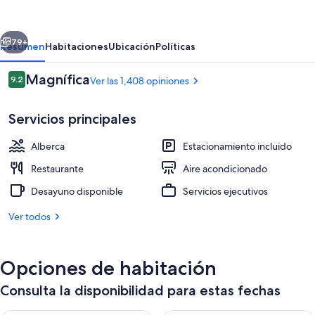
the
Seas
erior
Siguiente
-
79+
Resumen
Habitaciones
Ubicación
Políticas
Grand
Opiniones
Magnífica
9.2
Ver las 1,408 opiniones
Caribbean
9.2 de 10,
Hotel
Servicios principales
Alberca
Estacionamiento incluido
Restaurante
Aire acondicionado
Desayuno disponible
Servicios ejecutivos
Exterior
Ver todos
Opciones de habitación
Consulta la disponibilidad para estas fechas