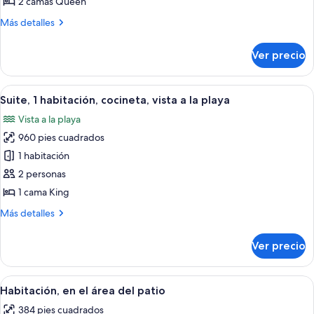
doble
2 camas Queen
estándar,
Más
Más detalles
2
detalles
sobre
camas
Ver precio
Habitación
Queen
doble
size,
estándar,
Abrir
Una sala de estar moderna con un sof
12
junto
2
Suite, 1 habitación, cocineta, vista a la playa
todas
camas
a
Vista a la playa
Queen
las
la
size,
960 pies cuadrados
fotos
alberca
junto
de
1 habitación
a
Suite,
la
2 personas
alberca
1
1 cama King
habitación,
Más
Más detalles
cocineta,
detalles
vista
sobre
Ver precio
Suite,
a
1
la
habitación,
Abrir
Habitación de hotel moderna con una c
playa
2
cocineta,
Habitación, en el área del patio
todas
vista
384 pies cuadrados
a