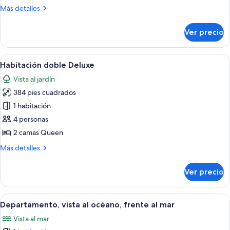
habitación,
Más
Más detalles
cocina,
detalles
vista
sobre
Ver precio
Departamento
parcial
superior,
al
1
Abrir
Habitación de hotel con dos camas, un 
océano
2
habitación,
Habitación doble Deluxe
todas
cocina,
Vista al jardín
vista
las
parcial
384 pies cuadrados
fotos
al
de
1 habitación
océano
Habitación
4 personas
doble
2 camas Queen
Deluxe
Más
Más detalles
detalles
sobre
Ver precio
Habitación
doble
Deluxe
Abrir
Una habitación de hotel con una cama gr
6
Departamento, vista al océano, frente al mar
todas
Vista al mar
las