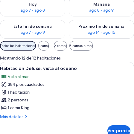
Consulta la disponibilidad para hoy ago 7 - ago 8
Consulta la disponibilidad pa
Hoy
Mañana
ago 7 - ago 8
ago 8 - ago 9
Consulta la disponibilidad para este fin de semana ago 7 - ag
Consulta la disponibilidad par
Este fin de semana
Próximo fin de semana
ago 7 - ago 9
ago 14 - ago 16
Filtros
Todas las habitaciones
1 cama
2 camas
3 camas o más
disponibles
para
Mostrando 12 de 12 habitaciones
las
Abrir
Habitación Deluxe, vista al océano | C
2
Habitación Deluxe, vista al océano
habitaciones
todas
Vista al mar
las
384 pies cuadrados
fotos
de
1 habitación
Habitación
2 personas
Deluxe,
1 cama King
vista
Más
Más detalles
al
detalles
océano
sobre
Ver precio
Habitación