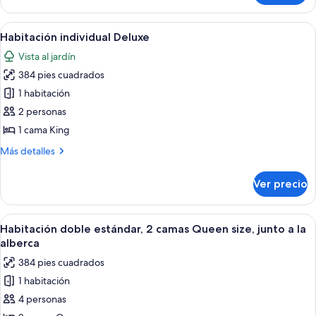
Deluxe,
vista
Abrir
Habitación de hotel moderna con una c
2
al
Habitación individual Deluxe
todas
océano
Vista al jardín
las
384 pies cuadrados
fotos
de
1 habitación
Habitación
2 personas
individual
1 cama King
Deluxe
Más
Más detalles
detalles
sobre
Ver precio
Habitación
individual
Deluxe
Abrir
Habitación de hotel con dos camas, un e
2
Habitación doble estándar, 2 camas Queen size, junto a la
todas
alberca
las
384 pies cuadrados
fotos
1 habitación
de
4 personas
Habitación