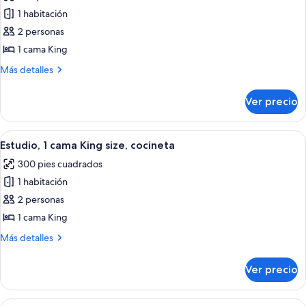
las
la
1 habitación
fotos
playa
de
2 personas
Habitación,
1 cama King
en
Más
Más detalles
el
detalles
área
sobre
Ver precio
Habitación,
del
en
patio
el
Abrir
Habitación de hotel con una cama grande
3
área
Estudio, 1 cama King size, cocineta
todas
del
300 pies cuadrados
patio
las
1 habitación
fotos
de
2 personas
Estudio,
1 cama King
1
Más
Más detalles
cama
detalles
King
sobre
Ver precio
Estudio,
size,
1
cocineta
cama
Abrir
Una sala de estar moderna con un sofá 