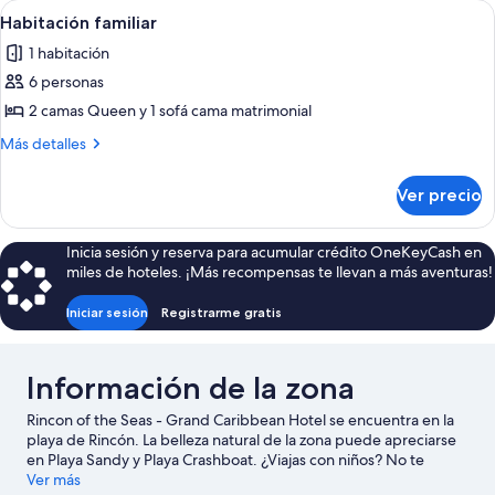
Abrir
Una habitación de hotel con dos camas,
5
Habitación familiar
todas
1 habitación
las
6 personas
fotos
de
2 camas Queen y 1 sofá cama matrimonial
Habitación
Más
Más detalles
familiar
detalles
sobre
Ver precio
Habitación
familiar
Inicia sesión y reserva para acumular crédito OneKeyCash en
miles de hoteles. ¡Más recompensas te llevan a más aventuras!
Iniciar sesión
Registrarme gratis
Información de la zona
Rincon of the Seas - Grand Caribbean Hotel se encuentra en la
playa de Rincón. La belleza natural de la zona puede apreciarse
en Playa Sandy y Playa Crashboat. ¿Viajas con niños? No te
pierdas Casa del Árbol y Las Cascadas Water Park. En los
Ver más