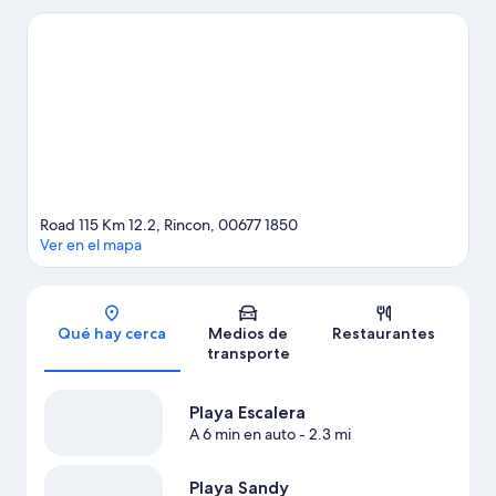
alrededores encontrarás muchas oportunidades para hacer
kayaks, buceo y snorkel, y así saciar tu sed de aventuras en el
agua.
Visita nuestra guía de Rincón
Road 115 Km 12.2, Rincon, 00677 1850
Ver en el mapa
Sección del mapa
Qué hay cerca
Medios de
Restaurantes
transporte
Playa Escalera
A 6 min en auto
- 2.3 mi
Playa Sandy