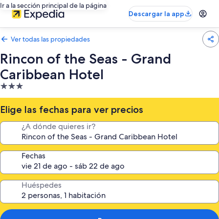
Ir a la sección principal de la página
Descargar la app
Ver todas las propiedades
Rincon of the Seas - Grand
Caribbean Hotel
Propiedad
de
3.0
Elige las fechas para ver precios
estrellas
¿A dónde quieres ir?
Fechas
Huéspedes