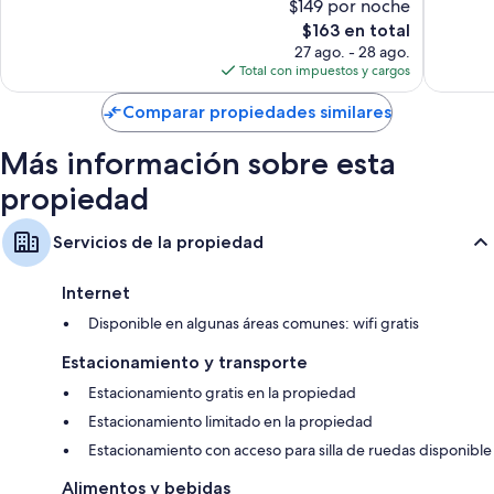
Refrigeradores, cafeteras y servicio de limpieza limitado
$149 por noche
1,308
1,007
opiniones
El
opinion
$163 en total
precio
27 ago. - 28 ago.
actual
Total con impuestos y cargos
es
de
Comparar propiedades similares
$163
Más información sobre esta
propiedad
Servicios de la propiedad
Internet
Disponible en algunas áreas comunes: wifi gratis
Estacionamiento y transporte
Estacionamiento gratis en la propiedad
Estacionamiento limitado en la propiedad
Estacionamiento con acceso para silla de ruedas disponible
Alimentos y bebidas