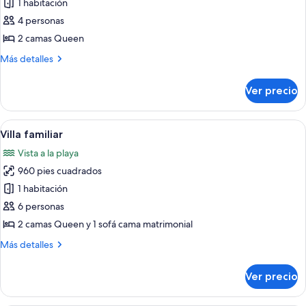
1 habitación
fotos
de
4 personas
Departamento,
2 camas Queen
vista
Más
Más detalles
al
detalles
océano,
sobre
Ver precio
Departamento,
frente
vista
al
al
Abrir
Una sala de estar moderna con un sofá 
mar
4
océano,
Villa familiar
todas
frente
Vista a la playa
al
las
mar
960 pies cuadrados
fotos
de
1 habitación
Villa
6 personas
familiar
2 camas Queen y 1 sofá cama matrimonial
Más
Más detalles
detalles
sobre
Ver precio
Villa
familiar