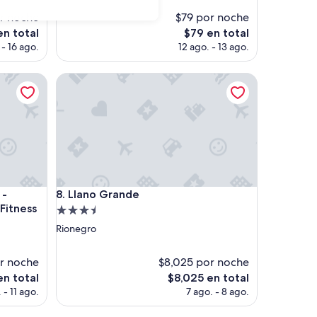
d
opiniones)
o
r noche
$79 por noche
s
El
en total
$79 en total
u
o
precio
 - 16 ago.
12 ago. - 13 ago.
p
actual
e
es
 Aeropuerto JMC - Solarium -Fitness Center
r
Llano Grande
de
”
$79
 Aeropuerto JMC - Solarium -Fitness Center
Llano Grande
 -
8. Llano Grande
Fitness
Propiedad
de
Rionegro
3.5
estrellas
or noche
$8,025 por noche
El
en total
$8,025 en total
precio
 - 11 ago.
7 ago. - 8 ago.
actual
es