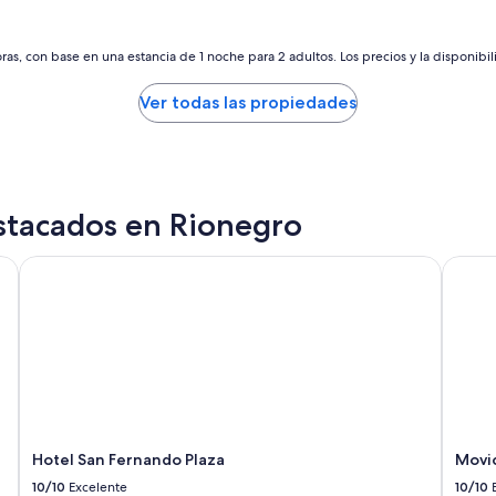
t
de
de
e
$116
$112
d
as, con base en una estancia de 1 noche para 2 adultos. Los precios y la disponibil
e
s
Ver todas las propiedades
n
o
m
a
n
d
stacados en Rionegro
a
r
Hotel San Fernando Plaza
Movich
o
n
l
a
c
o
n
f
i
r
Hotel San Fernando Plaza
Movic
m
a
10/10
Excelente
10/10