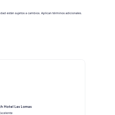
de
$8,025
idad están sujetos a cambios. Aplican términos adicionales.
 Hotel Las Lomas
h Hotel Las Lomas
Excelente