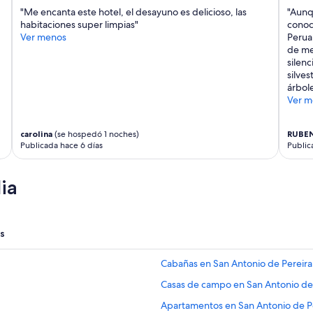
c
"Me encanta este hotel, el desayuno es delicioso, las
"Aunqu
i
habitaciones super limpias"
conoci
ó
Ver menos
Perua
n
de men
”
silenc
silves
árbol
Ver m
carolina
(se hospedó 1 noches)
RUBE
Publicada hace 6 días
Public
ia
s
Cabañas en San Antonio de Pereira
Casas de campo en San Antonio de
Apartamentos en San Antonio de P