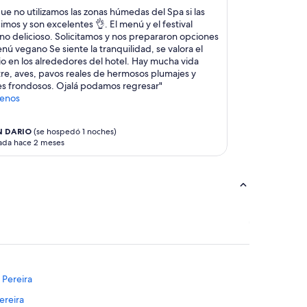
e no utilizamos las zonas húmedas del Spa si las
mos y son excelentes 👌. El menú y el festival
no delicioso. Solicitamos y nos prepararon opciones
ú vegano Se siente la tranquilidad, se valora el
io en los alrededores del hotel. Hay mucha vida
tre, aves, pavos reales de hermosos plumajes y
es frondosos. Ojalá podamos regresar"
enos
N DARIO
(se hospedó 1 noches)
ada hace 2 meses
 Pereira
ereira