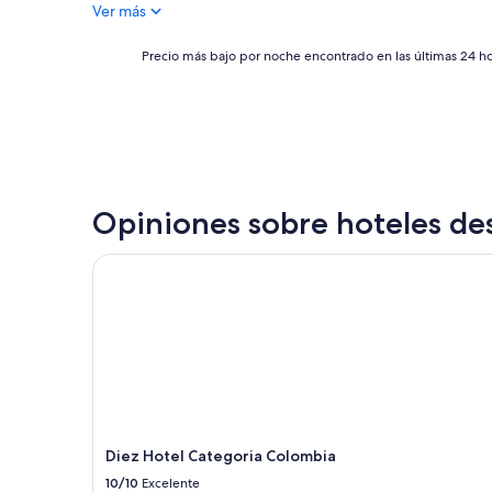
Ver más
de
$107
Precio
Precio más bajo por noche encontrado en las últimas 24 hor
más
bajo
por
noche
encontrado
en
las
últimas
Opiniones sobre hoteles de
24
horas,
Diez Hotel Categoria Colombia
con
base
en
una
estancia
de
1
noche
para
2
Diez Hotel Categoria Colombia
adultos.
10/10
Excelente
Los