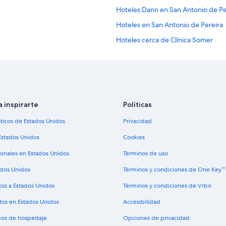
Hoteles Dann en San Antonio de Pe
Hoteles en San Antonio de Pereira
Hoteles cerca de Clínica Somer
Hoteles con spa en El Poblado
Hoteles románticos en El Poblado
Hoteles boutique en El Poblado
Hoteles con cocina en El Poblado
a inspirarte
Políticas
Hoteles con alberca en El Poblado
sticos de Estados Unidos
Privacidad
Hoteles con traslado del/al aeropu
Estados Unidos
Cookies
Hoteles que aceptan mascotas en 
ionales en Estados Unidos
Términos de uso
Apart-Hoteles en Medellín
ados Unidos
Términos y condiciones de One Key™
Hoteles para ir de compras en Med
tos a Estados Unidos
Términos y condiciones de Vrbo
Hoteles baratos en Medellín
tos en Estados Unidos
Accesibilidad
Hoteles con estacionamiento en Me
ipos de hospedaje
Opciones de privacidad
Vacaciones solo para adultos en Me