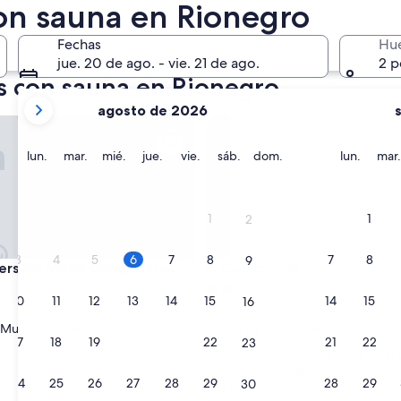
on sauna en Rionegro
róximo fin de semana
14 ago. - 16 ago.
Fechas
Hu
jue. 20 de ago. - vie. 21 de ago.
2 p
es con sauna en Rionegro
tus
agosto de 2026
meses
 Rio Verde Living Suites
Casagrande
actuales
son
lunes
martes
miércoles
jueves
viernes
sábado
domingo
lunes
lun.
mar.
mié.
jue.
vie.
sáb.
dom.
lun.
mar.
August
2026
y
1
1
2
September
2026.
3
4
5
6
7
8
7
8
9
 Rio Verde Living Suites
Casagrande
ers Rio Verde Living Suites
3. Casagrande
d
Propiedad
10
11
12
13
14
15
14
15
16
de
Rionegro
2.0
5.2
5.2/10
Muy bueno
(480 opiniones)
(5 opiniones)
17
18
19
20
21
22
21
22
23
de
estrellas
“
“No pude hospedarme en el lugar 
10,
N
mandaron la confirmación”
(5
24
25
26
27
28
29
28
29
30
o
Maria
opiniones)