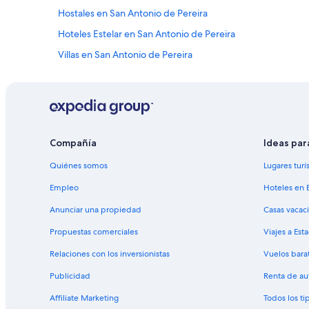
Hostales en San Antonio de Pereira
Hoteles Estelar en San Antonio de Pereira
Villas en San Antonio de Pereira
Hoteles con casino en El Poblado
Hoteles de lujo en El Poblado
Hoteles baratos en El Poblado
Hoteles con aire acondicionado en El Poblado
Compañía
Ideas par
Hoteles con gimnasio en El Poblado
Quiénes somos
Lugares turí
Hoteles con sauna en El Poblado
Empleo
Hoteles en 
Hoteles con vista en El Poblado
Anunciar una propiedad
Casas vacac
Hoteles cerca de Parque recreativo Comfama Tutucán
Propuestas comerciales
Viajes a Est
Hoteles con concierge en Medellín
Relaciones con los inversionistas
Vuelos bara
Hoteles de negocios en Medellín
Publicidad
Renta de au
Hoteles cerca del lago en Medellín
Affiliate Marketing
Todos los t
Hoteles gay friendly en Medellín