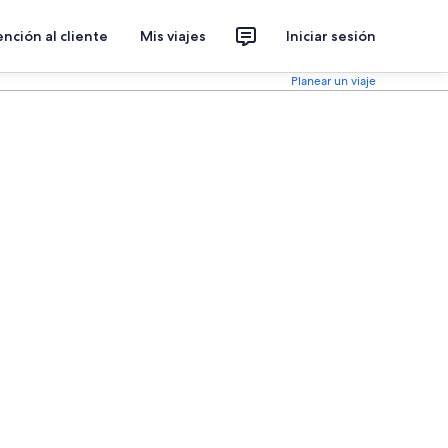
nción al cliente
Mis viajes
Iniciar sesión
Planear un viaje