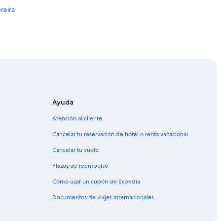
reira
Ayuda
Atención al cliente
erto en El Poblado
Cancelar tu reservación de hotel o renta vacacional
El Poblado
Cancelar tu vuelo
Plazos de reembolso
ellín
Cómo usar un cupón de Expedia
Documentos de viajes internacionales
dellín
dellín