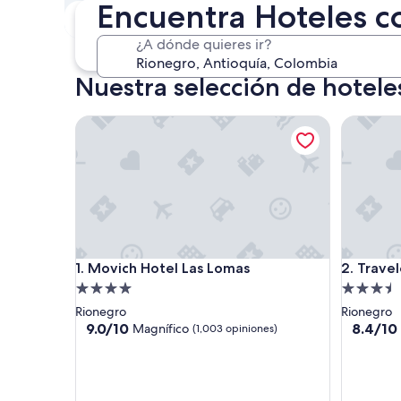
Encuentra Hoteles c
Este fin de semana
P
7 ago. - 9 ago.
¿A dónde quieres ir?
Nuestra selección de hotel
Movich Hotel Las Lomas
Travelers
Movich Hotel Las Lomas
Travelers
1. Movich Hotel Las Lomas
2. Travel
Propiedad
Propieda
de
de
Rionegro
Rionegro
4.0
3.5
9.0
8.4
9.0/10
8.4/10
Magnífico
(1,003 opiniones)
de
de
estrellas
estrellas
10,
10,
Magnífico,
Muy
(1,003
bueno,