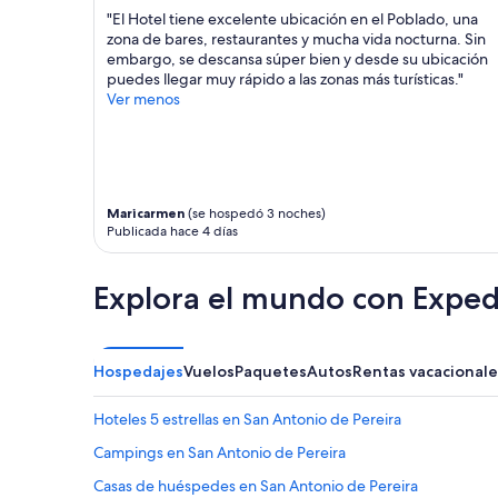
precios
"El Hotel tiene excelente ubicación en el Poblado, una
y
zona de bares, restaurantes y mucha vida nocturna. Sin
la
embargo, se descansa súper bien y desde su ubicación
disponibilidad
puedes llegar muy rápido a las zonas más turísticas."
están
Ver menos
sujetos
a
cambios.
Aplican
términos
Maricarmen
(se hospedó 3 noches)
adicionales.
Publicada hace 4 días
Explora el mundo con Exped
Hospedajes
Vuelos
Paquetes
Autos
Rentas vacacionale
Hoteles 5 estrellas en San Antonio de Pereira
Campings en San Antonio de Pereira
Casas de huéspedes en San Antonio de Pereira