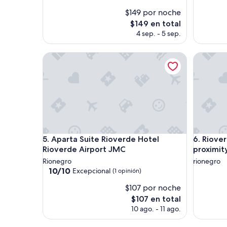
opiniones)
(480
$149 por noche
opinione
El
$149 en total
precio
4 sep. - 5 sep.
actual
es
Aparta Suite Rioverde Hotel Rioverde Airport JM
Rioverde 
de
$149
Aparta Suite Rioverde Hotel Rioverde Airport JM
Rioverde 
5. Aparta Suite Rioverde Hotel
6. Riove
Rioverde Airport JMC
proximity
Rionegro
rionegro
10.0
10/10
Excepcional
(1 opinión)
de
$107 por noche
10,
Excepcional,
El
$107 en total
(1
precio
10 ago. - 11 ago.
opinión)
actual
es