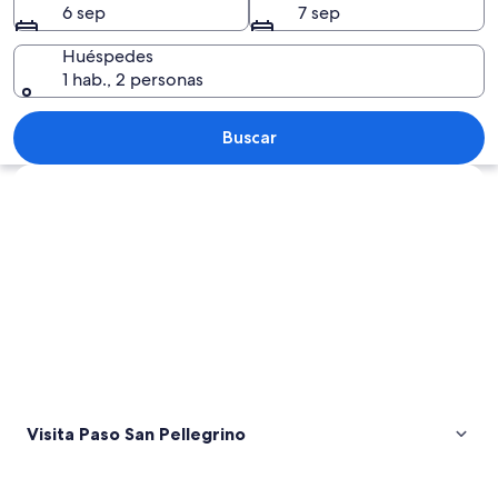
6 sep
7 sep
Huéspedes
1 hab., 2 personas
Un bosque nevado con altos árboles d
Buscar
Explorar mapa
Visita Paso San Pellegrino