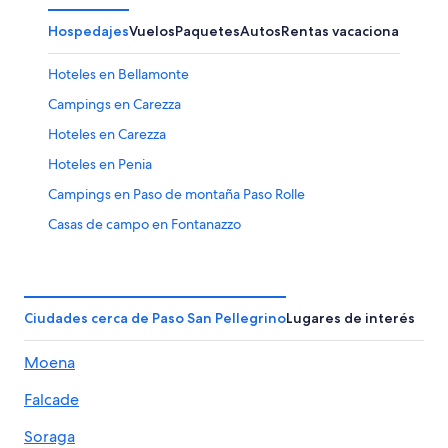
Hospedajes
Vuelos
Paquetes
Autos
Rentas vacacionales
Hoteles en Bellamonte
Campings en Carezza
Hoteles en Carezza
Hoteles en Penia
Campings en Paso de montaña Paso Rolle
Casas de campo en Fontanazzo
Hoteles cerca de Trincheras y Monumento a la I Guerra
Mundial
Hoteles cerca de Telesquí Gigante
Ciudades cerca de Paso San Pellegrino
Lugares de interés
Campings en Moena
Moena
Hoteles de ski en Moena
Hoteles en Moena
Falcade
Hoteles de golf en Canazei
Soraga