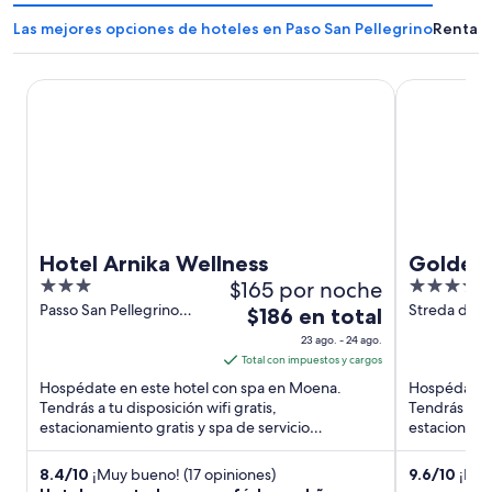
Las mejores opciones de hoteles en Paso San Pellegrino
Rentas 
Hotel Arnika Wellness
Golden Park
Hotel Arnika Wellness
Golden 
3
$165 por noche
4
out
out
Passo San Pellegrino
Streda del 
El
$186 en total
Moena TN
Novacela 34
of
of
precio
23 ago. - 24 ago.
TN
5
5
es
Total con impuestos y cargos
de
Hospédate en este hotel con spa en Moena.
Hospédate e
$186
Tendrás a tu disposición wifi gratis,
Tendrás a tu 
estacionamiento gratis y spa de servicio
en
estacionamie
completo. Estarás muy cerca de atracciones ...
completo. Es
total
por
8.4
/
10
¡Muy bueno! (17 opiniones)
9.6
/
10
¡Exce