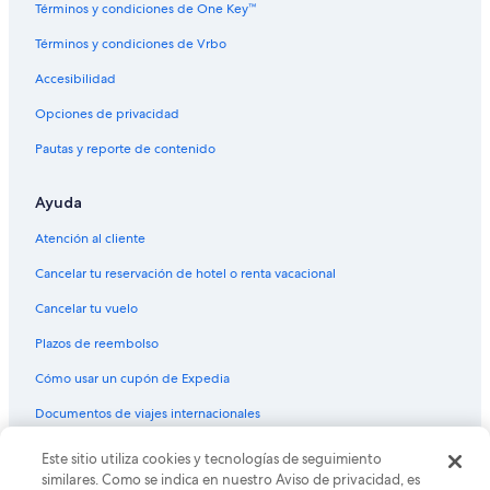
Términos y condiciones de One Key™
Términos y condiciones de Vrbo
Accesibilidad
Opciones de privacidad
Pautas y reporte de contenido
Ayuda
Atención al cliente
Cancelar tu reservación de hotel o renta vacacional
Cancelar tu vuelo
Plazos de reembolso
Cómo usar un cupón de Expedia
Documentos de viajes internacionales
© 2026 Expedia, Inc., una empresa de Expedia Group. Todos los
Este sitio utiliza cookies y tecnologías de seguimiento
derechos reservados. Expedia y el logo de Expedia son marcas
similares. Como se indica en nuestro Aviso de privacidad, es