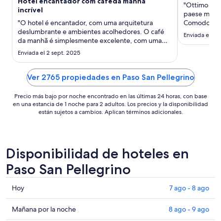
Hotel encantador com caféda manhã
noche
"Ottimo sogg
incrível
del
paese ma bel 
"O hotel é encantador, com uma arquitetura
23
Comodo parc
deslumbrante e ambientes acolhedores. O café
spaziose e l
ago
Enviada el 6 j
da manhã é simplesmente excelente, com uma
palestra e l
al
variedade de opções frescas e saborosas que
Enviada el 2 sept. 2025
24
agradam a todos os gostos."
ago
Ver 2765 propiedades en Paso San Pellegrino
Precio más bajo por noche encontrado en las últimas 24 horas, con base
en una estancia de 1 noche para 2 adultos. Los precios y la disponibilidad
están sujetos a cambios. Aplican términos adicionales.
Disponibilidad de hoteles en
Paso San Pellegrino
Consultar
Hoy
7 ago - 8 ago
precios
en
Consultar
Mañana por la noche
8 ago - 9 ago
Paso
precios