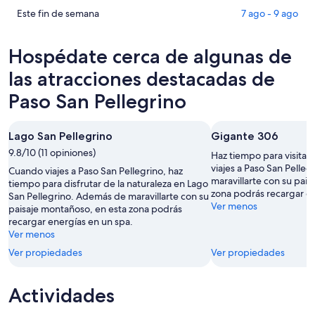
San
en
Consultar
Este fin de semana
7 ago - 9 ago
Pellegrino
Paso
precios
para
San
en
Hospédate cerca de algunas de
hoy,
Pellegrino
Paso
7
para
San
las atracciones destacadas de
ago
mañana
Pellegrino
Paso San Pellegrino
-
por
para
8
la
este
ago
noche,
fin
Lago San Pellegrino
Gigante 306
8
de
9.8/10 (11 opiniones)
Haz tiempo para visita
ago
semana,
viajes a Paso San Pelle
Cuando viajes a Paso San Pellegrino, haz
-
7
maravillarte con su pai
tiempo para disfrutar de la naturaleza en Lago
9
ago
zona podrás recargar en
San Pellegrino. Además de maravillarte con su
ago
-
Ver menos
paisaje montañoso, en esta zona podrás
9
recargar energías en un spa.
Ver menos
ago
Ver propiedades
Ver propiedades
Actividades