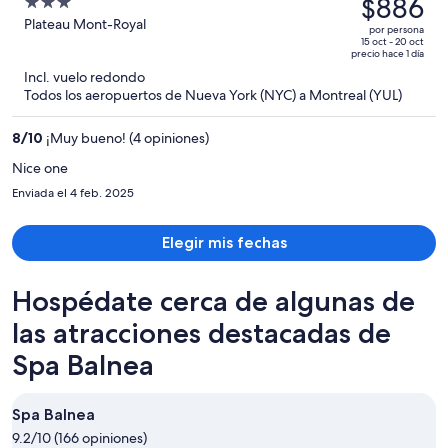
precio
$886
3
era
out
Plateau Mont-Royal
por persona
de
of
15 oct - 20 oct
precio hace 1 día
$1,418
5
Incl. vuelo redondo
y
Todos los aeropuertos de Nueva York (NYC) a Montreal (YUL)
ahora
es
8
/
10
¡Muy bueno! (4 opiniones)
de
$886
Nice one
por
Enviada el 4 feb. 2025
persona
Elegir mis fechas
Hospédate cerca de algunas de
las atracciones destacadas de
Spa Balnea
Spa Balnea
9.2/10 (166 opiniones)