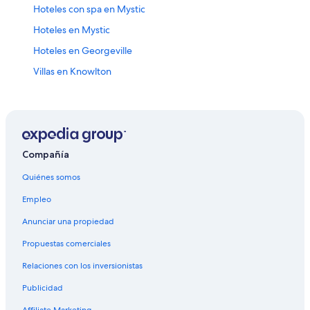
Hoteles con spa en Mystic
Hoteles en Mystic
Hoteles en Georgeville
Villas en Knowlton
Hoteles 4 estrellas en Valcourt
Hoteles en Valcourt
Hoteles en Frelighsburg
Hoteles en Eastman
Compañía
Hoteles en Rougemont
Quiénes somos
Casas de campo en Farnham
Empleo
Apartamentos en Farnham
Anunciar una propiedad
Hoteles en Farnham
Propuestas comerciales
Hoteles en Saint-Etienne-De-Bolto
Relaciones con los inversionistas
Casas de campo en Granby
Publicidad
Casas de huéspedes en Granby
Affiliate Marketing