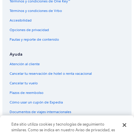
Apartamentos en Bromont
Términos y condiciones de One Key™
Hoteles con spa en Bromont
Términos y condiciones de Vrbo
Hoteles en Bromont
Accesibilidad
Chalets en Sutton
Opciones de privacidad
Hoteles en Abercorn
Pautas y reporte de contenido
Ayuda
Atención al cliente
Cancelar tu reservación de hotel o renta vacacional
Cancelar tu vuelo
Plazos de reembolso
Cómo usar un cupón de Expedia
Documentos de viajes internacionales
© 2026 Expedia, Inc., una empresa de Expedia Group. Todos los
Este sitio utiliza cookies y tecnologías de seguimiento
derechos reservados. Expedia y el logo de Expedia son marcas
similares. Como se indica en nuestro Aviso de privacidad, es
registradas o marcas comerciales de Expedia, Inc. CST# 2029030-50.