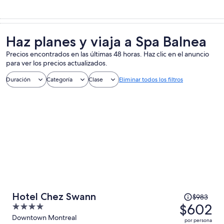
Haz planes y viaja a Spa Balnea
Precios encontrados en las últimas 48 horas. Haz clic en el anuncio
para ver los precios actualizados.
Duración
Categoría
Clase
Eliminar todos los filtros
El
Hotel Chez Swann
$983
precio
$602
4
era
out
Downtown Montreal
por persona