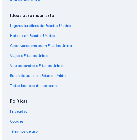
Hoteles baratos en Granby
Hoteles que aceptan mascotas en Granby
Ideas para inspirarte
Hoteles en Granby
Lugares turísticos de Estados Unidos
Cabañas en Austin
Hoteles en Estados Unidos
Hoteles en Austin
Casas vacacionales en Estados Unidos
Hoteles cerca de Sociedad histórica del condado de
Viajes a Estados Unidos
Brome
Vuelos baratos a Estados Unidos
Hoteles en Waterloo
Hoteles en Foster
Renta de autos en Estados Unidos
Moteles en Foster
Todos los tipos de hospedaje
Hoteles en Bedford
Políticas
Hoteles en Saint-Dominique
Privacidad
B&B en Dunham
Cookies
Hoteles en Dunham
Términos de uso
Villas en Dunham