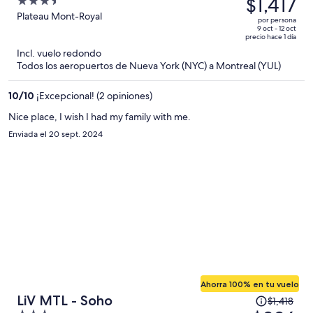
$1,417
3.5
native language and English makes it difficult to find something
era
out
Plateau Mont-Royal
enjoyable. Plus it doesn't support streaming, so I couldn't use my
por persona
de
YouTube or other applications as I normally do when travelling. I
of
9 oct - 12 oct
precio hace 1 día
overall give a 7.5 out of 10 because the price is very competitive.
$2,549
5
Incl. vuelo redondo
y
Todos los aeropuertos de Nueva York (NYC) a Montreal (YUL)
ahora
es
10
/
10
¡Excepcional! (2 opiniones)
de
$1,417
Nice place, I wish I had my family with me.
por
Enviada el 20 sept. 2024
persona
Ahorra 100% en tu vuelo
El
LiV MTL - Soho
$1,418