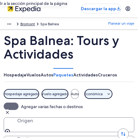
Ir a la sección principal de la página
Descargar la app
Planear un viaje
Bromont
Spa Balnea
Spa Balnea: Tours y
Actividades
Hospedaje
Vuelos
Autos
Paquetes
Actividades
Cruceros
Hospedaje agregado
Vuelo agregado
Auto
Económica
Agregar varias fechas o destinos
Origen