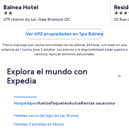
Balnea Hotel
Resid
2
4
out
out
279 chemin du Lac-Gale Bromont QC
25 Rue 
of
of
5
5
Ver 695 propiedades en Spa Balnea
Precio más bajo por noche encontrado en las últimas 24 horas, con base en una
estancia de 1 noche para 2 adultos. Los precios y la disponibilidad están sujetos a
cambios. Aplican términos adicionales.
Explora el mundo con
Expedia
Hospedajes
Vuelos
Paquetes
Autos
Rentas vacacionales
Hoteles cerca del lago en Lac Brome
Hoteles 3 estrellas en Mystic