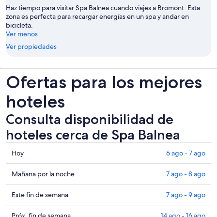
Haz tiempo para visitar Spa Balnea cuando viajes a Bromont. Esta
zona es perfecta para recargar energías en un spa y andar en
bicicleta.
Ver menos
Ver propiedades
Ofertas para los mejores
hoteles
Consulta disponibilidad de
hoteles cerca de Spa Balnea
Consultar
Hoy
6 ago - 7 ago
los
precios
Consultar
Mañana por la noche
7 ago - 8 ago
cerca
precios
de
cerca
Consultar
Este fin de semana
7 ago - 9 ago
Spa
de
precios
Balnea
Spa
cerca
Consultar
Próx. fin de semana
14 ago - 16 ago