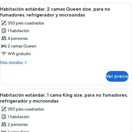
fumadores,
cama
Abrir
Habitación de hotel con dos camas, un e
hidromasaje
6
King
Habitación estándar, 2 camas Queen size, para no
todas
size,
(Oversized
fumadores, refrigerador y microondas
para
las
Room)
350 pies cuadrados
no
fotos
fumadores,
1 habitación
de
hidromasaje
4 personas
Habitación
(Oversized
Room)
estándar,
2 camas Queen
2
Wifi gratuito
camas
Más
Más detalles
Queen
detalles
size,
sobre
Ver precio
Habitación
para
estándar,
no
2
Abrir
Habitación de hotel con una cama grand
fumadores,
5
camas
Habitación estándar, 1 cama King size, para no fumadores,
todas
Queen
refrigerador
refrigerador y microondas
size,
las
y
350 pies cuadrados
para
fotos
microondas
no
1 habitación
de
fumadores,
2 personas
Habitación
refrigerador
y