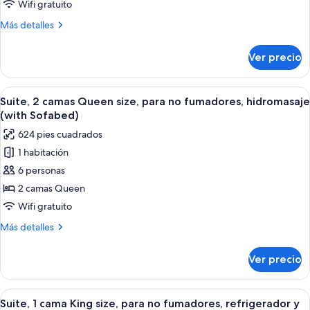
camas
Wifi gratuito
Queen
Más
Más detalles
size,
detalles
para
sobre
Ver precio
Suite,
no
2
fumadores,
camas
Abrir
Una habitación de hotel con una televi
refrigerador
4
Queen
Suite, 2 camas Queen size, para no fumadores, hidromasaje
todas
size,
y
(with Sofabed)
para
las
microondas
624 pies cuadrados
no
fotos
(with
fumadores,
1 habitación
de
Sofabed)
refrigerador
6 personas
Suite,
y
microondas
2
2 camas Queen
(with
camas
Wifi gratuito
Sofabed)
Queen
Más
Más detalles
size,
detalles
para
sobre
Ver precio
Suite,
no
2
fumadores,
camas
Abrir
Habitación de hotel con una cama grand
hidromasaje
5
Queen
Suite, 1 cama King size, para no fumadores, refrigerador y