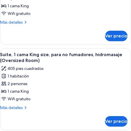
y
1
1 cama King
microondas
cama
Wifi gratuito
King
Más
Más detalles
size,
detalles
para
sobre
Ver precio
Suite,
no
1
fumadores,
cama
Abrir
Una habitación de hotel moderna con u
refrigerador
4
King
Suite, 1 cama King size, para no fumadores, hidromasaje
todas
size,
y
(Oversized Room)
para
las
microondas
405 pies cuadrados
no
fotos
fumadores,
1 habitación
de
refrigerador
2 personas
Suite,
y
microondas
1
1 cama King
cama
Wifi gratuito
King
Más
Más detalles
size,
detalles
para
sobre
Ver precio
Suite,
no
1