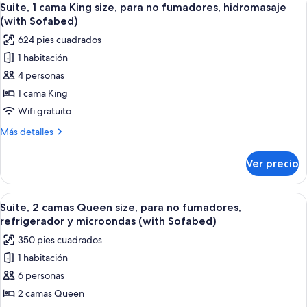
fumadores
4
camas
Suite, 1 cama King size, para no fumadores, hidromasaje
todas
Queen
(1st
(with Sofabed)
size,
las
Floor;Pet
624 pies cuadrados
para
fotos
Friendly)
no
1 habitación
de
fumadores
4 personas
Suite,
(1st
Floor;Pet
1
1 cama King
Friendly)
cama
Wifi gratuito
King
Más
Más detalles
size,
detalles
para
sobre
Ver precio
Suite,
no
1
fumadores,
cama
Abrir
Habitación de hotel con dos camas, un e
hidromasaje
5
King
Suite, 2 camas Queen size, para no fumadores,
todas
size,
(with
refrigerador y microondas (with Sofabed)
para
las
Sofabed)
350 pies cuadrados
no
fotos
fumadores,
1 habitación
de
hidromasaje
6 personas
Suite,
(with
Sofabed)
2
2 camas Queen