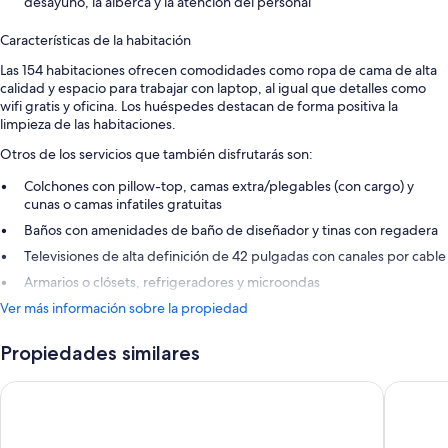
desayuno, la alberca y la atención del personal
Características de la habitación
Las 154 habitaciones ofrecen comodidades como ropa de cama de alta
calidad y espacio para trabajar con laptop, al igual que detalles como
wifi gratis y oficina. Los huéspedes destacan de forma positiva la
limpieza de las habitaciones.
Otros de los servicios que también disfrutarás son:
Colchones con pillow-top, camas extra/plegables (con cargo) y
cunas o camas infatiles gratuitas
Baños con amenidades de baño de diseñador y tinas con regadera
Televisiones de alta definición de 42 pulgadas con canales por cable
Armarios o clósets, refrigeradores y microondas
Ver más información sobre la propiedad
Propiedades similares
La Quinta Inn & Suites by Wyndham St. George
Best Wes