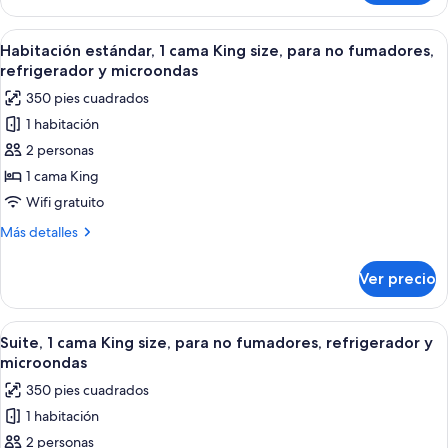
para
estándar,
no
2
Abrir
Habitación de hotel con una cama gran
fumadores,
4
camas
Habitación estándar, 1 cama King size, para no fumadores,
todas
Queen
refrigerador
refrigerador y microondas
size,
las
y
350 pies cuadrados
para
fotos
microondas
no
1 habitación
de
fumadores,
2 personas
Habitación
refrigerador
y
estándar,
1 cama King
microondas
1
Wifi gratuito
cama
Más
Más detalles
King
detalles
size,
sobre
Ver precio
Habitación
para
estándar,
no
1
Abrir
Una habitación de hotel con una cama g
fumadores,
4
cama
Suite, 1 cama King size, para no fumadores, refrigerador y
todas
King
refrigerador
microondas
size,
las
y
350 pies cuadrados
para
fotos
microondas
no
1 habitación
de
fumadores,
2 personas
Suite,
refrigerador