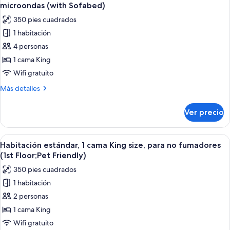
todas
size,
(with
microondas (with Sofabed)
para
las
Sofabed)
350 pies cuadrados
no
fotos
fumadores,
1 habitación
de
hidromasaje
4 personas
Suite,
(with
Sofabed)
1
1 cama King
cama
Wifi gratuito
King
Más
Más detalles
size,
detalles
para
sobre
Ver precio
Suite,
no
1
fumadores,
cama
Abrir
Habitación de hotel con una cama grand
refrigerador
4
King
Habitación estándar, 1 cama King size, para no fumadores
todas
size,
y
(1st Floor;Pet Friendly)
para
las
microondas
350 pies cuadrados
no
fotos
(with
fumadores,
1 habitación
de
Sofabed)
refrigerador
2 personas
Habitación
y
microondas
estándar,
1 cama King
(with
1
Wifi gratuito
Sofabed)