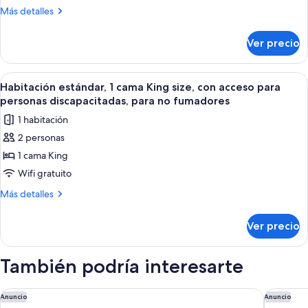
cama
Más
Más detalles
King
detalles
size,
sobre
Ver precio
Habitación
para
estándar,
no
1
Abrir
Habitación de hotel con una cama gran
fumadores
5
cama
Habitación estándar, 1 cama King size, con acceso para
todas
King
(1st
personas discapacitadas, para no fumadores
size,
las
Floor;Pet
1 habitación
para
fotos
Friendly)
no
2 personas
de
fumadores
1 cama King
Habitación
(1st
Floor;Pet
estándar,
Wifi gratuito
Friendly)
1
Más
Más detalles
cama
detalles
sobre
King
Ver precio
Habitación
size,
estándar,
con
1
También podría interesarte
acceso
cama
King
para
size,
Clarion Suites St George - Convention Center Area
Hilton G
Anuncio
Anuncio
personas
con