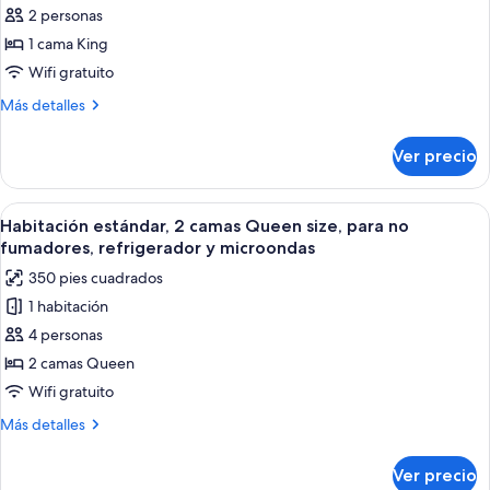
las
Access,
2 personas
Disabled
fotos
No
Access,
1 cama King
de
No
Smoking
Wifi gratuito
Accessible
Smoking
-
Más
Más detalles
detalles
1
sobre
King,
Ver precio
Accessible
Mobility
-
Accessible,
1
Abrir
Habitación de hotel con dos camas, un e
5
King,
Communication
Habitación estándar, 2 camas Queen size, para no
todas
Mobility
fumadores, refrigerador y microondas
Assistance,
Accessible,
las
Roll
350 pies cuadrados
Communication
fotos
In
Assistance,
1 habitación
de
Roll
Shower,
4 personas
Habitación
In
Non-
Shower,
estándar,
2 camas Queen
Smoking,
Non-
2
Wifi gratuito
Smoking,
camas
Más
Más detalles
Queen
detalles
size,
sobre
Ver precio
Habitación