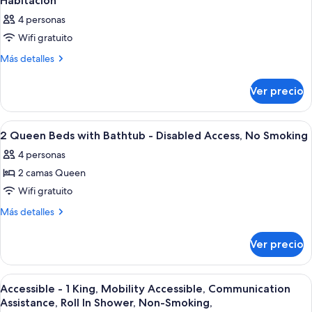
Habitación
4 personas
Wifi gratuito
Más
Más detalles
detalles
sobre
Ver precio
Habitación
Abrir
Habitación de hotel con dos camas, telev
4
2 Queen Beds with Bathtub - Disabled Access, No Smoking
todas
4 personas
las
2 camas Queen
fotos
de
Wifi gratuito
2
Más
Más detalles
Queen
detalles
sobre
Beds
Ver precio
2
with
Queen
Bathtub
Beds
Abrir
Una habitación de hotel con cama, televi
7
-
with
Accessible - 1 King, Mobility Accessible, Communication
todas
Bathtub
Disabled
Assistance, Roll In Shower, Non-Smoking,
-