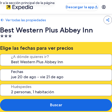
Ir a la sección principal de la página
Descargar la app
Ver todas las propiedades
Best Western Plus Abbey Inn
Propiedad
de
3.0
Elige las fechas para ver precios
estrellas
¿A dónde quieres ir?
Fechas
Huéspedes
Buscar