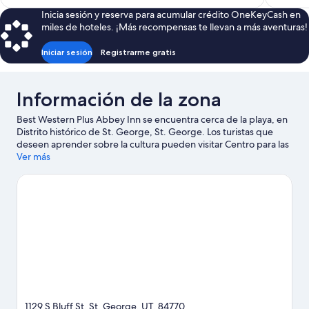
es
Inicia sesión y reserva para acumular crédito OneKeyCash en
de
miles de hoteles. ¡Más recompensas te llevan a más aventuras!
$70
Iniciar sesión
Registrarme gratis
Información de la zona
Best Western Plus Abbey Inn se encuentra cerca de la playa, en
Distrito histórico de St. George, St. George. Los turistas que
deseen aprender sobre la cultura pueden visitar Centro para las
Artes y Anfiteatro Tuacahn, mientras que las personas que
Ver más
quieran apreciar la belleza natural del área pueden ir a Parque
estatal Snow Canyon y Parque estatal Sand Hollow. También
puedes darte una vuelta por Dixie Convention Center y St.
George Utah Temple. En la zona puedes practicar actividades
como ski acuático, o disfrutar del aire libre mientras haces
escalada en roca, alpinismo y paseos a pie o ciclismo en
senderos.
Visita nuestra guía de St. George
1129 S Bluff St, St. George, UT, 84770