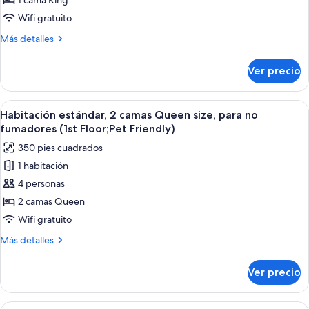
estándar,
1 cama King
microondas
1
Wifi gratuito
cama
Más
Más detalles
King
detalles
size,
sobre
Ver precio
Habitación
para
estándar,
no
1
Abrir
Habitación de hotel con dos camas, un e
fumadores,
5
cama
Habitación estándar, 2 camas Queen size, para no
todas
King
refrigerador
fumadores (1st Floor;Pet Friendly)
size,
las
y
350 pies cuadrados
para
fotos
microondas
no
1 habitación
de
fumadores,
4 personas
Habitación
refrigerador
y
estándar,
2 camas Queen
microondas
2
Wifi gratuito
camas
Más
Más detalles
Queen
detalles
size,
sobre
Ver precio
Habitación
para
estándar,
no
2
Abrir
Una habitación de hotel con una televi