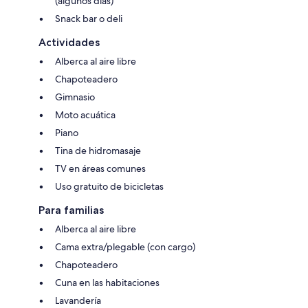
(algunos días)
Snack bar o deli
Actividades
Alberca al aire libre
Chapoteadero
Gimnasio
Moto acuática
Piano
Tina de hidromasaje
TV en áreas comunes
Uso gratuito de bicicletas
Para familias
Alberca al aire libre
Cama extra/plegable (con cargo)
Chapoteadero
Cuna en las habitaciones
Lavandería