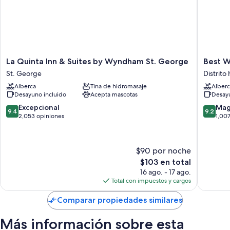
La
Best
La Quinta Inn & Suites by Wyndham St. George
Best W
Quinta
Western
St. George
Distrito
Inn
Coral
Alberca
Tina de hidromasaje
Alberc
&
Hills
Desayuno incluido
Acepta mascotas
Desayu
Suites
Distrito
by
histórico
9.4
9.2
Excepcional
Mag
9.4
9.2
Wyndham
de
de
de
2,053 opiniones
1,00
St.
St.
10,
10,
George
George
Excepcional,
Magnífi
St.
2,053
1,007
$90 por noche
George
opiniones
opinion
El
$103 en total
precio
16 ago. - 17 ago.
actual
Total con impuestos y cargos
es
de
Comparar propiedades similares
$103
Más información sobre esta