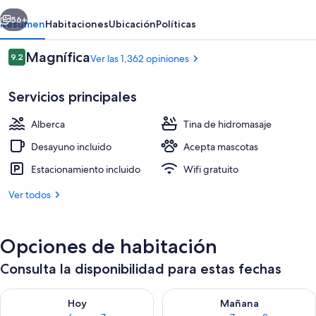
Abbey
erior
Siguiente
Inn
56+
Resumen
Habitaciones
Ubicación
Políticas
Opiniones
Magnífica
9.2
Ver las 1,362 opiniones
9.2 de 10,
Servicios principales
Alberca
Tina de hidromasaje
Desayuno incluido
Acepta mascotas
Estacionamiento incluido
Wifi gratuito
Exterior
Ver todos
Opciones de habitación
Consulta la disponibilidad para estas fechas
Consulta la disponibilidad para hoy ago 6 - ago 7
Consulta la disponibilidad pa
Hoy
Mañana