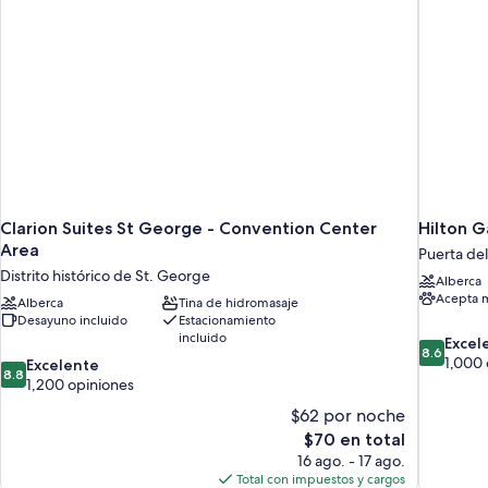
discapacitadas,
acceso
para
para
personas
no
discapacitadas,
fumadores
para
no
fumadores
Clarion Suites St George - Convention Center
Hilton G
Area
Puerta del
Distrito histórico de St. George
Alberca
Acepta 
Alberca
Tina de hidromasaje
Desayuno incluido
Estacionamiento
incluido
8.6
Excel
8.6
de
1,000 
8.8
Excelente
8.8
10,
de
1,200 opiniones
Excelente
10,
$62 por noche
1,000
Excelente,
El
$70 en total
opiniones
1,200
precio
16 ago. - 17 ago.
opiniones
actual
Total con impuestos y cargos