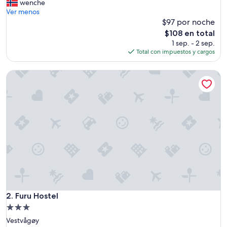
t
wenche
v
Ver menos
a
$97 por noche
r
El
$108 en total
r
precio
1 sep. - 2 sep.
e
actual
Total con impuestos y cargos
n
es
t
de
Furu Hostel
m
$108
e
n
o
p
p
l
e
v
e
l
s
e
n
Furu Hostel
2. Furu Hostel
e
Propiedad
d
de
Vestvågøy
a