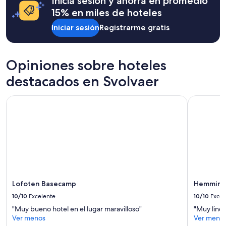
Inicia sesión y ahorra en promedio
horas,
,
con
15% en miles de hoteles
r
base
e
Iniciar sesión
Registrarme gratis
en
k
una
k
estancia
v
de
e
Opiniones sobre hoteles
1
r
noche
destacados en Svolvaer
k
para
e
2
t
Lofoten Basecamp
Hemmingo
adultos.
f
Los
l
precios
a
y
s
la
s
disponibilidad
e
están
r
sujetos
,
a
m
cambios.
Lofoten Basecamp
Hemming
e
Aplican
d
10/10
Excelente
10/10
Excel
términos
a
"Muy bueno hotel en el lugar maravilloso"
"Muy linda
adicionales.
n
Ver menos
Ver meno
d