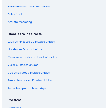
Hoteles en Lofoten
a
p
Relaciones con los inversionistas
Lodges en Lofoten
å
h
Publicidad
Hoteles en Gimsoy
ø
Hoteles en Napp
Affiliate Marketing
y
r
Hoteles en Sennesvik
e
Ideas para inspirarte
s
Hoteles en Tranøy
i
Lugares turísticos de Estados Unidos
Cabañas en Sortland
d
e
Hoteles en Estados Unidos
Cabañas en Lødingen
m
a
Casas vacacionales en Estados Unidos
Campings en Lødingen
n
Viajes a Estados Unidos
Hoteles cerca de Terminal de trasbordadores Hurtigruten de
g
Stamsund
l
Vuelos baratos a Estados Unidos
e
Hoteles en Valberg
t
Renta de autos en Estados Unidos
s
Hoteles en Flakstad
t
Todos los tipos de hospedaje
Hoteles en Vestvågøy
i
k
Hoteles en Gravdal
Políticas
k
o
Campings en Henningsvaer
Privacidad