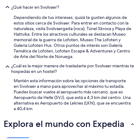
v
¿Qué hacer en Svolvaer?
a
r
Dependiendo de tus intereses, quizá te gusten algunos de
k
estos sitios cerca de Svolvaer. Para entrar en contacto con la
o
naturaleza, visita Svolvaergeita (roca), Túnel Skrova y Playa de
m
Hattvika. Entre los atractivos culturales se destacan Museo
m
memorial de la guerra de Lofoten, Museo The Lofoten y
e
Galería Lofoten Hus. Otros puntos de interés son Galería
t
Temática de Lofoten, Lofoten Escape & Adventures y Centro
f
de Arte del Norte de Noruega.
ø
¿Cuál es la mejor manera de trasladarte por Svolvaer mientras te
r
hospedas en un hostel?
s
t
Mantén esta información sobre las opciones de transporte
o
en Svolvaer a mano para aprovechar al máximo tu estadía.
g
Puedes buscar vuelos al aeropuerto más cercano, que es
"
Aeropuerto de Helle (SVJ), que está a 4,3 km del centro. Una
e
alternativa es Aeropuerto de Leknes (LKN), que se encuentra
i
a 40,4 km.
d
e
Explora el mundo con Expedia
"
k
j