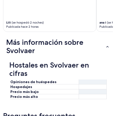
r
e
o
r
d
Lili
(se hospedó 2 noches)
ana i
(se ho
v
Publicada hace 2 horas
Publicada h
e
l
Más información sobre
d
i
Svolvaer
g
s
h
Hostales en Svolvaer en
a
b
cifras
b
y
Opiniones de huéspedes
.
Hospedajes
A
Precio más bajo
t
Precio más alto
v
i
s
k
Preguntas frecuentes
u