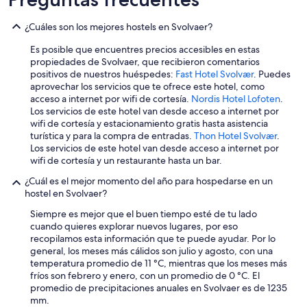
l
l
¿Cuáles son los mejores hostels en Svolvaer?
e
d
Es posible que encuentres precios accesibles en estas
e
propiedades de Svolvaer, que recibieron comentarios
l
positivos de nuestros huéspedes:
Fast Hotel Svolvær
. Puedes
e
aprovechar los servicios que te ofrece este hotel, como
m
acceso a internet por wifi de cortesía.
Nordis Hotel Lofoten
.
e
Los servicios de este hotel van desde acceso a internet por
d
wifi de cortesía y estacionamiento gratis hasta asistencia
a
turística y para la compra de entradas.
Thon Hotel Svolvær
.
n
Los servicios de este hotel van desde acceso a internet por
d
wifi de cortesía y un restaurante hasta un bar.
r
¿Cuál es el mejor momento del año para hospedarse en un
e
hostel en Svolvaer?
b
e
Siempre es mejor que el buen tiempo esté de tu lado
b
cuando quieres explorar nuevos lugares, por eso
o
recopilamos esta información que te puede ayudar. Por lo
e
general, los meses más cálidos son julio y agosto, con una
r
temperatura promedio de 11 °C, mientras que los meses más
e
fríos son febrero y enero, con un promedio de 0 °C. El
,
promedio de precipitaciones anuales en Svolvaer es de 1235
d
mm.
e