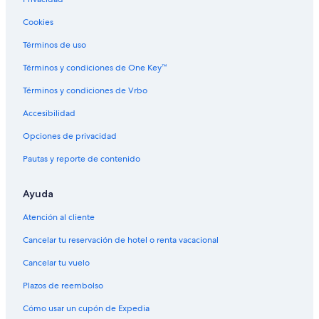
n
Hoteles con spa en Henningsvaer
t
Cookies
a
Hoteles de negocios en Henningsvaer
k
Términos de uso
t
Hoteles con estacionamiento en Henningsvaer
.
Términos y condiciones de One Key™
Hoteles con restaurante en Henningsvaer
A
Términos y condiciones de Vrbo
l
Hoteles con sauna en Henningsvaer
t
Accesibilidad
i
Hoteles en Henningsvaer
a
Opciones de privacidad
Hoteles en Vagan
l
t
Pautas y reporte de contenido
Hoteles con spa en Stokmarknes
,
v
Hoteles en Tengelfjorden
Ayuda
i
s
Atención al cliente
o
v
Cancelar tu reservación de hotel o renta vacacional
g
o
Cancelar tu vuelo
d
t
Plazos de reembolso
,
Cómo usar un cupón de Expedia
f