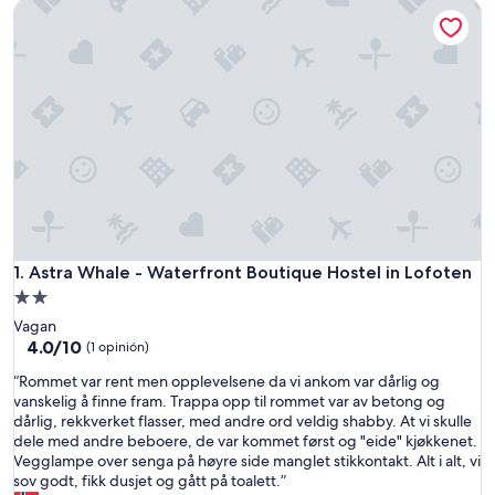
Astra Whale - Waterfront Boutique Hostel in Lofoten
Astra Whale - Waterfront Boutique Hostel in Lofoten
1. Astra Whale - Waterfront Boutique Hostel in Lofoten
Propiedad
de
Vagan
2.0
4.0
4.0/10
(1 opinión)
de
estrellas
“
“Rommet var rent men opplevelsene da vi ankom var dårlig og
10,
R
vanskelig å finne fram. Trappa opp til rommet var av betong og
(1
o
dårlig, rekkverket flasser, med andre ord veldig shabby. At vi skulle
opinión)
m
dele med andre beboere, de var kommet først og "eide" kjøkkenet.
m
Vegglampe over senga på høyre side manglet stikkontakt. Alt i alt, vi
e
sov godt, fikk dusjet og gått på toalett.”