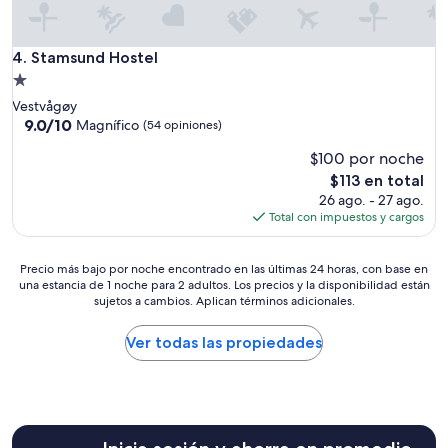
t
r
r
o
a
m
Stamsund Hostel
4. Stamsund Hostel
v
m
e
Propiedad
e
l
t
de
Vestvågøy
l
v
1.0
9.0
9.0/10
Magnífico
(54 opiniones)
e
a
de
estrella
r
r
$100 por noche
10,
s
a
Magnífico,
El
$113 en total
”
v
(54
precio
26 ago. - 27 ago.
b
opiniones)
actual
Total con impuestos y cargos
e
es
t
de
o
Precio
$113
Precio más bajo por noche encontrado en las últimas 24 horas, con base en
n
una estancia de 1 noche para 2 adultos. Los precios y la disponibilidad están
más
g
sujetos a cambios. Aplican términos adicionales.
bajo
o
por
g
noche
Ver todas las propiedades
d
encontrado
å
en
r
las
l
últimas
i
24
g