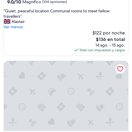
3.0
9.0
9.0/10
v
Magnífico
(104 opiniones)
de
i
estrellas
“
“Quiet, peaceful location Communal rooms to meet fellow
10,
a
Q
travellers”
Magnífico,
n
u
Alastair
(104
k
i
Ver menos
opiniones)
o
e
$122 por noche
m
t
v
El
$136 en total
,
a
precio
14 ago. - 15 ago.
p
r
actual
Total con impuestos y cargos
e
d
es
a
å
de
Lofoten Overnatting - Leknes - Hostel
c
r
$136
e
l
f
i
u
g
l
o
l
g
o
v
c
a
a
n
t
s
i
k
o
e
n
l