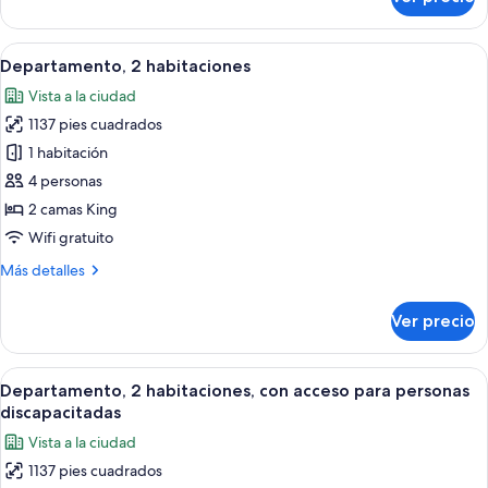
Habitación,
1
habitación,
Abrir
Una habitación de hotel moderna con u
14
balcón
Departamento, 2 habitaciones
todas
Vista a la ciudad
las
1137 pies cuadrados
fotos
de
1 habitación
Departamento,
4 personas
2
2 camas King
habitaciones
Wifi gratuito
Más
Más detalles
detalles
sobre
Ver precio
Departamento,
2
habitaciones
Abrir
Una habitación de hotel moderna con u
15
Departamento, 2 habitaciones, con acceso para personas
todas
discapacitadas
las
Vista a la ciudad
fotos
1137 pies cuadrados
de