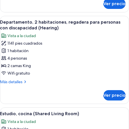
sobre
Ver precio
Estudio
Abrir
Una habitación de hotel moderna con u
14
Departamento, 2 habitaciones, regadera para personas
todas
con discapacidad (Hearing)
las
Vista a la ciudad
fotos
1141 pies cuadrados
de
1 habitación
Departamento,
2
4 personas
habitaciones,
2 camas King
regadera
Wifi gratuito
para
Más
Más detalles
personas
detalles
con
sobre
Ver precio
Departamento,
discapacidad
2
(Hearing)
habitaciones,
Abrir
Una cocina moderna con una isla centra
1
regadera
Estudio, cocina (Shared Living Room)
todas
para
Vista a la ciudad
personas
las
con