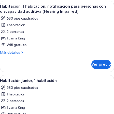
habitación,
Abrir
Una sala de estar moderna con un vent
10
con
Habitación, 1 habitación, notificación para personas con
todas
acceso
discapacidad auditiva (Hearing Impaired)
para
las
680 pies cuadrados
personas
fotos
discapacitadas
1 habitación
de
2 personas
Habitación,
1
1 cama King
habitación,
Wifi gratuito
notificación
Más
Más detalles
para
detalles
personas
sobre
Ver precio
Habitación,
con
1
discapacidad
habitación,
Abrir
Una sala de estar moderna con un ven
auditiva
7
notificación
Habitación junior, 1 habitación
todas
para
(Hearing
580 pies cuadrados
personas
las
Impaired)
con
1 habitación
fotos
discapacidad
de
2 personas
auditiva
Habitación
(Hearing
1 cama King
Impaired)
junior,