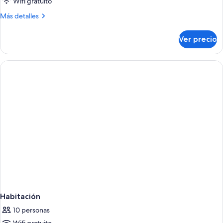
Wifi gratuito
Más
Más detalles
detalles
sobre
Ver precio
Penthouse,
4
habitaciones
Habitación
10 personas