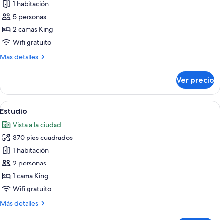
de
1 habitación
Departamento,
5 personas
2
2 camas King
habitaciones
Wifi gratuito
(+
Más
Más detalles
Den
detalles
Hearing
sobre
Ver precio
Impaired)
Departamento,
2
habitaciones
Abrir
Una habitación de hotel moderna con un
7
(+
Estudio
todas
Den
Vista a la ciudad
Hearing
las
Impaired)
370 pies cuadrados
fotos
de
1 habitación
Estudio
2 personas
1 cama King
Wifi gratuito
Más
Más detalles
detalles