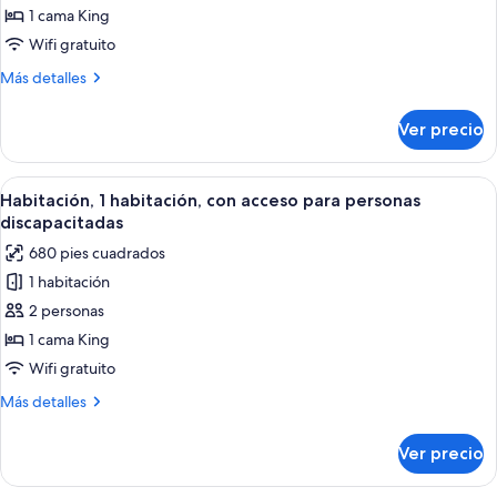
Departamento,
1 cama King
1
Wifi gratuito
habitación
Más
Más detalles
detalles
sobre
Ver precio
Departamento,
1
habitación
Abrir
Una sala de estar moderna con un venta
6
Habitación, 1 habitación, con acceso para personas
todas
discapacitadas
las
680 pies cuadrados
fotos
1 habitación
de
2 personas
Habitación,
1
1 cama King
habitación,
Wifi gratuito
con
Más
Más detalles
acceso
detalles
para
sobre
Ver precio
Habitación,
personas
1
discapacitadas