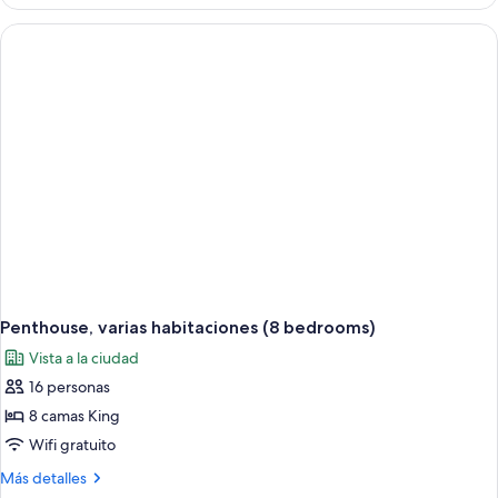
cocina
(Shared
Living
Room)
Penthouse, varias habitaciones (8 bedrooms)
Vista a la ciudad
16 personas
8 camas King
Wifi gratuito
Más
Más detalles
detalles