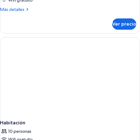
Wifi gratuito
Más
Más detalles
detalles
sobre
Ver precio
Habitación
Habitación
10 personas
Wifi gratuito