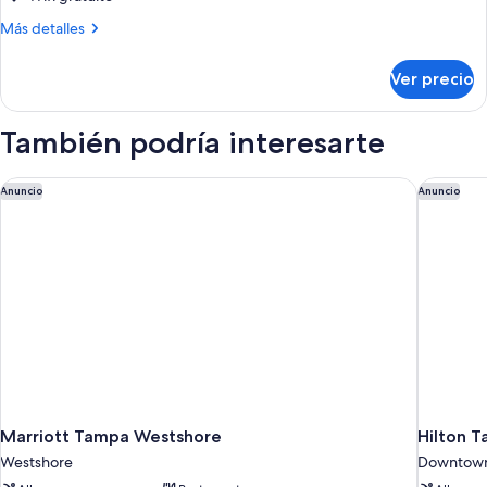
Más
Más detalles
detalles
sobre
Ver precio
Habitación
También podría interesarte
Marriott Tampa Westshore
Hilton 
Anuncio
Anuncio
Marriott Tampa Westshore
Hilton 
Westshore
Downtow