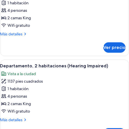
1 habitación
Departamento,
2
4 personas
habitaciones,
2 camas King
con
Wifi gratuito
acceso
Más
Más detalles
para
detalles
personas
sobre
Ver precio
Departamento,
discapacitadas
2
habitaciones,
Abrir
Una habitación de hotel moderna con u
14
con
Departamento, 2 habitaciones (Hearing Impaired)
todas
acceso
Vista a la ciudad
para
las
personas
1137 pies cuadrados
fotos
discapacitadas
de
1 habitación
Departamento,
4 personas
2
2 camas King
habitaciones
Wifi gratuito
(Hearing
Más
Más detalles
Impaired)
detalles