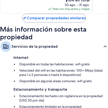
$164 en total
cabello
precio
opinion
30 ago. - 31 ago.
actual
Total con impuestos y cargos
Smart TVs con Netflix, Hulu y servicios de streaming
es
Armarios o clósets, artículos de limpieza ecológicos y cocinas
de
Comparar propiedades similares
$164
Más información sobre esta
propiedad
Servicios de la propiedad
Internet
Disponible en todas las habitaciones: wifi gratis
Velocidad del wifi en las habitaciones: 100+ Mbps (ideal
para 1 o 2 personas o hasta 6 dispositivos)
Disponible en algunas áreas comunes: wifi gratis
Estacionamiento y transporte
Estacionamiento techado con vigilancia en la propiedad
(USD 30 por día)
Estacionamiento limitado en la propiedad