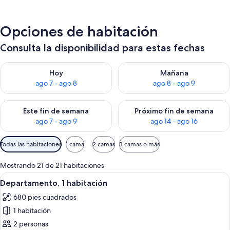
Opciones de habitación
Consulta la disponibilidad para estas fechas
Consulta la disponibilidad para hoy ago 7 - ago 8
Consulta la disponibilidad pa
Hoy
Mañana
ago 7 - ago 8
ago 8 - ago 9
Consulta la disponibilidad para este fin de semana ago 7 - ag
Consulta la disponibilidad par
Este fin de semana
Próximo fin de semana
ago 7 - ago 9
ago 14 - ago 16
Filtros
Todas las habitaciones
1 cama
2 camas
3 camas o más
disponibles
para
Mostrando 21 de 21 habitaciones
las
Abrir
Una sala de estar moderna con un venta
11
Departamento, 1 habitación
habitaciones
todas
680 pies cuadrados
las
1 habitación
fotos
de
2 personas