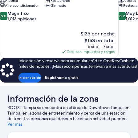
Alberca
Restaurante
Alberca
Aire acondicionado
Gimnasio
Restaura
9.0
8.2
Magnífico
Muy 
9.0
8.2
de
de
1,013 opiniones
1,012 
10,
10,
Magnífico,
Muy
$135 por noche
1,013
bueno,
El
$153 en total
opiniones
1,012
precio
opiniones
6 sep. - 7 sep.
actual
Total con impuestos y cargos
es
Inicia sesión y reserva para acumular crédito OneKeyCash en
de
miles de hoteles. ¡Más recompensas te llevan a más aventuras!
$153
Iniciar sesión
Registrarme gratis
Información de la zona
ROOST Tampa se encuentra en el área de Downtown Tampa en
Tampa, en la zona de entretenimiento y cerca de una estación
de tren. Las personas que deseen hacer una actividad pueden
visitar Puerto de Tampa, mientras que quienes quieran conocer
Ver más
los puntos de interés más famosos del área pueden ir a Florida
Aquarium y Parque temático Busch Gardens de la bahía de