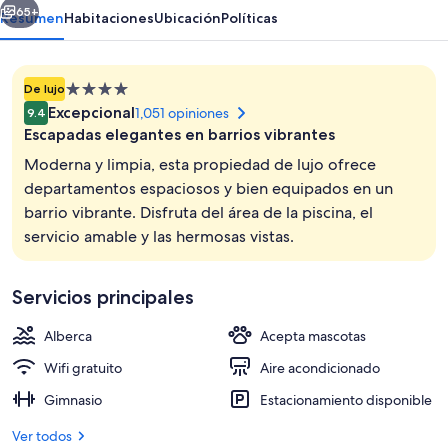
65+
Resumen
Habitaciones
Ubicación
Políticas
Propiedad
De lujo
de
Excepcional
1,051 opiniones
9.4
4.0
Escapadas elegantes en barrios vibrantes
estrellas
Moderna y limpia, esta propiedad de lujo ofrece
departamentos espaciosos y bien equipados en un
barrio vibrante. Disfruta del área de la piscina, el
Smart TV, Netflix, Hulu y bocina smart
servicio amable y las hermosas vistas.
Servicios principales
Alberca
Acepta mascotas
Wifi gratuito
Aire acondicionado
Gimnasio
Estacionamiento disponible
Ver todos