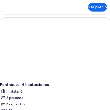
sobre
Ver precio
Penthouse,
varias
habitaciones
(8
bedrooms)
Penthouse, 4 habitaciones
1 habitación
8 personas
4 camas King