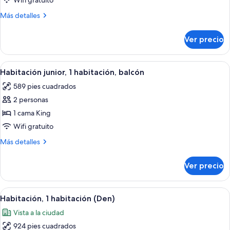
Wifi gratuito
1
Más
Más detalles
habitación
detalles
sobre
Ver precio
Habitación
junior,
1
Abrir
Una sala de estar moderna con un sofá
6
habitación
Habitación junior, 1 habitación, balcón
todas
589 pies cuadrados
las
2 personas
fotos
de
1 cama King
Habitación
Wifi gratuito
junior,
Más
Más detalles
1
detalles
habitación,
sobre
Ver precio
Habitación
balcón
junior,
1
Abrir
Una sala moderna con un sofá verde, u
9
habitación,
Habitación, 1 habitación (Den)
todas
balcón
Vista a la ciudad
las
924 pies cuadrados
fotos