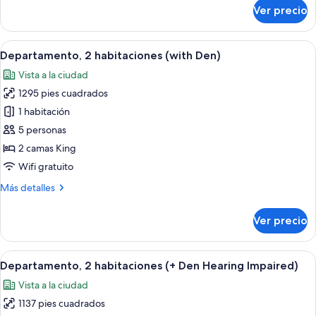
sobre
Ver precio
Departamento,
2
habitaciones
Abrir
Una sala moderna con un sofá verde, u
12
(Hearing
Departamento, 2 habitaciones (with Den)
todas
Impaired)
Vista a la ciudad
las
1295 pies cuadrados
fotos
de
1 habitación
Departamento,
5 personas
2
2 camas King
habitaciones
Wifi gratuito
(with
Más
Más detalles
Den)
detalles
sobre
Ver precio
Departamento,
2
habitaciones
Abrir
Una habitación de hotel moderna con u
14
(with
Departamento, 2 habitaciones (+ Den Hearing Impaired)
todas
Den)
Vista a la ciudad
las
1137 pies cuadrados
fotos