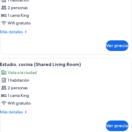
1 habitación
fotos
discapacidad
de
2 personas
(Hearing)
Estudio,
1 cama King
cocina
Wifi gratuito
(Shared
Más
Más detalles
Living
detalles
Room)
sobre
Ver precio
Estudio,
cocina
(Shared
Abrir
Un dormitorio moderno con una cama g
4
Living
Estudio, cocina (Shared Living Room)
todas
Room)
Vista a la ciudad
las
1 habitación
fotos
de
2 personas
Estudio,
1 cama King
cocina
Wifi gratuito
(Shared
Más
Más detalles
Living
detalles
Room)
sobre
Ver precio
Estudio,