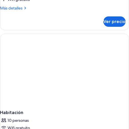
Más
Más detalles
detalles
sobre
Ver precio
Habitación
Habitación
10 personas
Wifi gratuito