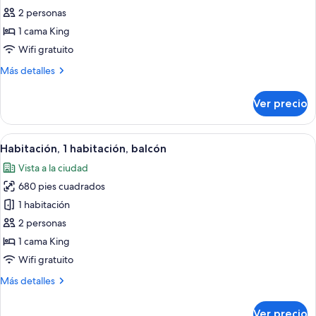
de
2 personas
Habitación,
1 cama King
1
Wifi gratuito
habitación
Más
Más detalles
(Den)
detalles
sobre
Ver precio
Habitación,
1
habitación
Abrir
Una sala de estar moderna con un vent
13
(Den)
Habitación, 1 habitación, balcón
todas
Vista a la ciudad
las
680 pies cuadrados
fotos
de
1 habitación
Habitación,
2 personas
1
1 cama King
habitación,
Wifi gratuito
balcón
Más
Más detalles
detalles
sobre
Ver precio