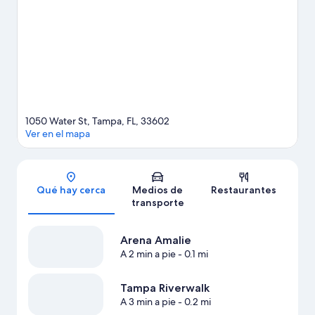
Tampa. ¿Quieres asistir a un evento o partido? Échale un vistazo
al calendario de actividades de Arena Amalie o Estadio Raymond
James. Dedica un tiempo a las opciones de spas o centros de
bienestar y belleza de la zona o sube la adrenalina haciendo
paseos a pie o ciclismo en senderos en los alrededores.
Visita
nuestra guía de Tampa
1050 Water St, Tampa, FL, 33602
Ver en el mapa
Sección del mapa
Qué hay cerca
Medios de
Restaurantes
transporte
Arena Amalie
A 2 min a pie
- 0.1 mi
Tampa Riverwalk
A 3 min a pie
- 0.2 mi